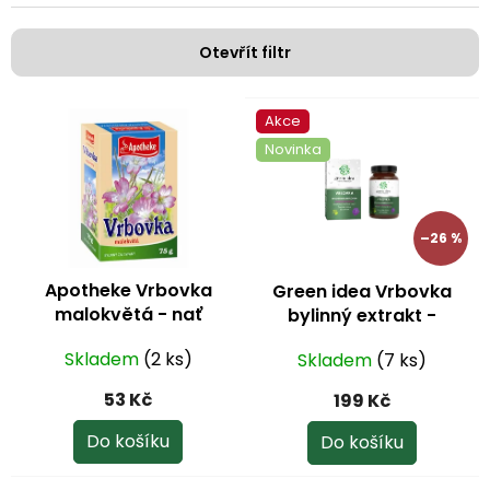
í
p
Otevřít filtr
r
o
V
d
Akce
ý
u
Novinka
p
k
i
t
s
ů
p
–26 %
r
o
Apotheke Vrbovka
Green idea Vrbovka
d
malokvětá - nať
bylinný extrakt -
u
sypaný 75 g
tobolky 60 ks
k
Skladem
(2 ks)
Skladem
(7 ks)
t
ů
53 Kč
199 Kč
Do košíku
Do košíku