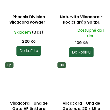
Phoenix Division
Naturvita Vilcacora -
Vilcacora Powder -
kočičí dráp 90 tbl.
drcená kůra Uncaria
Dostupné do 1
Skladem
(8 ks)
tomentosa 50 g
Průměrné
dne
hodnocení
220 Kč
139 Kč
produktu
je
Do košíku
Do košíku
5,0
z
Tip
Tip
5
hvězdiček.
Vilcacora - Uňa de
Vilcacora - Uňa de
Gato AF tinktura
Gato n. s. 20 x 1.5 g