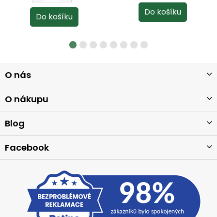
Z
O nás
á
p
a
O nákupu
t
í
Blog
Facebook