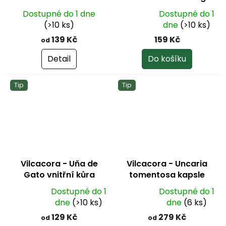
Dostupné do 1 dne
Dostupné do 1
Průměrné
(>10 ks)
dne
(>10 ks)
hodnocení
139 Kč
159 Kč
od
produktu
je
Detail
Do košíku
5,0
z
Tip
Tip
5
hvězdiček.
Vilcacora - Uňa de
Vilcacora - Uncaria
Gato vnitřní kůra
tomentosa kapsle
Dostupné do 1
Dostupné do 1
Průměrné
Průměrné
dne
(>10 ks)
dne
(6 ks)
hodnocení
hodnocení
129 Kč
279 Kč
od
od
produktu
produktu