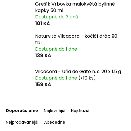
Grešík Vrbovka malokvětá bylinné
kapky 50 ml
Dostupné do 3 dnů
101 Kč
Naturvita Vilcacora - kočičí dráp 90
tbl.
Dostupné do 1 dne
139 Kč
Vilcacora - Uňa de Gato n. s. 20 x 1.5 g
Dostupné do 1 dne
(>10 ks)
159 Kč
Ř
a
Doporučujeme
Nejlevnější
Nejdražší
z
e
Nejprodávanější
Abecedně
n