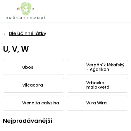
Přejít
na
obsah
Dle účinné látky
U, V, W
Verpáník lékařský
Ubos
- Agarikon
Vrbovka
Vilcacora
malokvětá
Wendita calysina
Wira Wira
Nejprodávanější