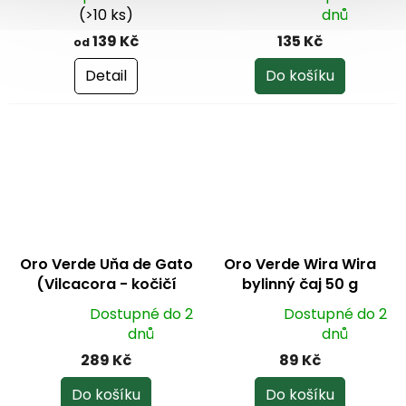
čaj 55 g
Průměrné
(>10 ks)
dnů
hodnocení
139 Kč
135 Kč
od
produktu
je
Detail
Do košíku
5,0
z
5
hvězdiček.
Oro Verde Uňa de Gato
Oro Verde Wira Wira
(Vilcacora - kočičí
bylinný čaj 50 g
dráp) 350 mg 100
Dostupné do 2
Dostupné do 2
kapslí
Průměrné
Průměrné
dnů
dnů
hodnocení
hodnocení
289 Kč
89 Kč
produktu
produktu
je
je
Do košíku
Do košíku