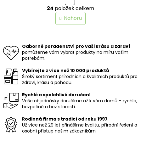
O
r
24
položek celkem
v
á
n
l
Nahoru
k
á
o
d
v
a
á
c
n
í
Odborné poradenství pro vaši krásu a zdraví
í
p
pomůžeme vám vybrat produkty na míru vašim
r
potřebám.
v
k
Vybírejte z více než 10 000 produktů
y
Široký sortiment přírodních a kvalitních produktů pro
v
zdraví, krásu a pohodu.
ý
p
Rychlé a spolehlivé doručení
i
Vaše objednávky doručíme až k vám domů – rychle,
s
bezpečně a bez starostí.
u
Rodinná firma s tradicí od roku 1997
Už více než 29 let přinášíme kvalitu, přírodní řešení a
osobní přístup našim zákazníkům.