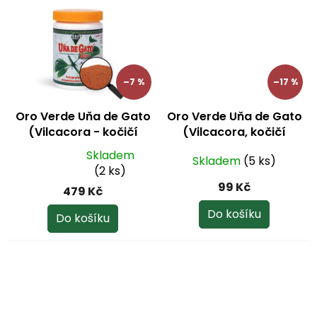
–7 %
–17 %
Oro Verde Uňa de Gato
Oro Verde Uňa de Gato
(Vilcacora - kočičí
(Vilcacora, kočičí
dráp) 600 mg 100 tbl.
dráp) bylinný čaj 100 g
Skladem
Skladem
(5 ks)
Průměrné
(2 ks)
hodnocení
99 Kč
479 Kč
produktu
je
Do košíku
Do košíku
5,0
z
5
hvězdiček.