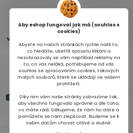
Aby eshop
fungoval jak má (souhlas s
cookies)
Vrbovka malokvětá AF
Vrbovka malokvětá
Abyste na našich stránkách rychle našli to,
tinktura
kapsle
co hledáte, ušetřili spoustu klikání a
Dostupné do 1 dne
nezobrazovaly se vám například reklamy na
Dostupné do 1 dne
(5 ks)
(>10 ks)
to, co vás neláká, potřebujeme od vás
279 Kč
od
129 Kč
souhlas se zpracováním cookies, takových
od
malých souborů, které se ukládají ve vašem
Detail
Detail
prohlížeči.
Díky nim vám naše stránky zobrazíme tak,
Tip
Tip
aby všechno fungovalo správně a dle toho,
co máte rádi.
Děkujeme, že nám ho dáte a
pomůžete se nám zlepšovat. Budeme se k
vašim datům chovat citlivě a slušně.