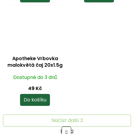
5,0
5,0
z
z
5
5
hvězdiček.
hvězdiček.
Apotheke Vrbovka
malokvětá čaj 20x1.5g
Dostupné do 3 dnů
49 Kč
Do košíku
Načíst další 3
S
1
2
t