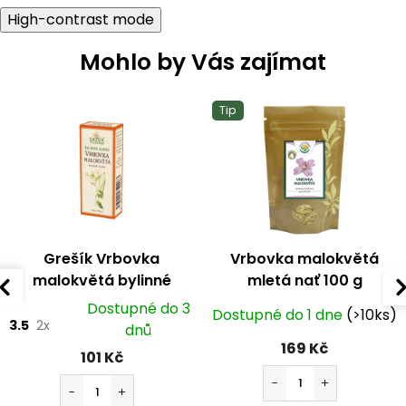
High-contrast mode
Mohlo by Vás zajímat
Tip
Grešík Vrbovka
Vrbovka malokvětá
malokvětá bylinné
mletá nať 100 g
kapky 50 ml
Dostupné do 3
Dostupné do 1 dne
(>10ks)
3.5
2x
dnů
169 Kč
101 Kč