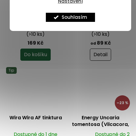
Nastavení
Vrbovka malokvětá
Wira Wira - wirawira
Souhlasím
mletá nať 100 g
Dostupné do 1 dne
Dostupné do 1 dne
(>10 ks)
(>10 ks)
169 Kč
89 Kč
od
Do košíku
Detail
Tip
–23 %
Wira Wira AF tinktura
Energy Uncaria
tomentosa (Vilcacora,
kočičí dráp) - bylinný
Dostupné do 1 dne
Dostupné do 2