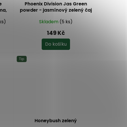
e
Phoenix Division Jas Green
ma,
powder - jasmínový zelený čaj
50 g
ks)
Skladem
(5 ks)
149 Kč
Do košíku
Tip
Honeybush zelený