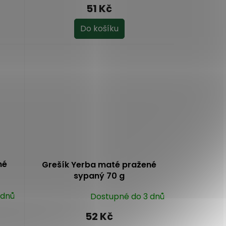
hodnocení
51 Kč
produktu
je
Do košíku
5,0
z
5
hvězdiček.
né
Grešík Yerba maté pražené
sypaný 70 g
 dnů
Dostupné do 3 dnů
Průměrné
hodnocení
52 Kč
produktu