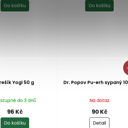
je
Do košíku
Do košíku
5,0
z
5
hvězdiček.
rešík Yogi 50 g
Dr. Popov Pu-erh sypaný 1
stupné do 3 dnů
Na dotaz
96 Kč
90 Kč
Do košíku
Detail