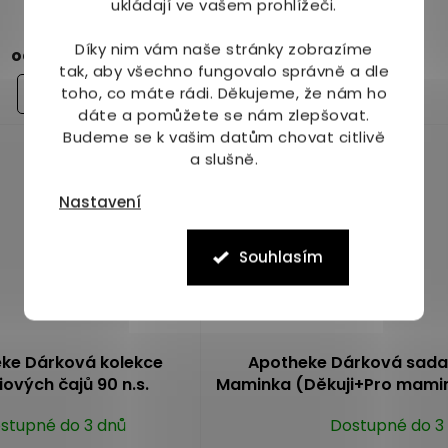
Dostupné do 1 dne
ukládají ve vašem prohlížeči.
Dostupné do 1 dne
(>10 ks)
189 Kč
Díky nim vám naše stránky zobrazíme
59 Kč
od
tak, aby všechno fungovalo správně a dle
Do košíku
Detail
toho, co máte rádi.
Děkujeme, že nám ho
dáte a pomůžete se nám zlepšovat.
Budeme se k vašim datům chovat citlivě
a slušně.
Nastavení
Souhlasím
ke Dárková kolekce
Apotheke Dárková sad
ových čajů 90 n.s.
Maminka (Děkuji+Pro mami
stupné do 3 dnů
Dostupné do 3
Průměrné