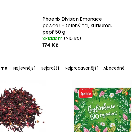
Phoenix Division Emanace
powder - zelený čaj, kurkuma,
pepř 50 g
Skladem
(>10 ks)
174 Kč
eme
Nejlevnější
Nejdražší
Nejprodávanější
Abecedně