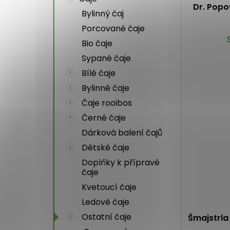
Dr. Popo
Bylinný čaj
Porcované čaje
Bio čaje
Sypané čaje
Bílé čaje
Bylinné čaje
Čaje rooibos
Černé čaje
Dárková balení čajů
Dětské čaje
Doplňky k přípravě
čaje
Kvetoucí čaje
Ledové čaje
Ostatní čaje
Šmajstrla