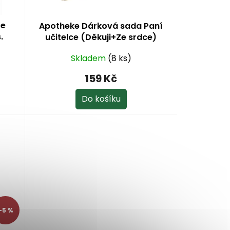
ce
Apotheke Dárková sada Paní
.
učitelce (Děkuji+Ze srdce)
Skladem
(8 ks)
159 Kč
Do košíku
–5 %