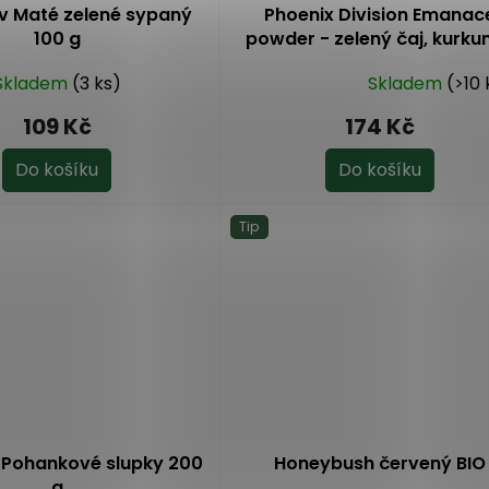
v Maté zelené sypaný
Phoenix Division Emanac
100 g
powder - zelený čaj, kurku
pepř 50 g
Skladem
(3 ks)
Skladem
(>10 
Průměrné
hodnocení
109 Kč
174 Kč
produktu
je
Do košíku
Do košíku
5,0
z
Tip
5
hvězdiček.
 Pohankové slupky 200
Honeybush červený BIO
g