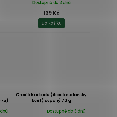
Dostupné do 3 dnů
139 Kč
Do košíku
a
Grešík Karkade (ibišek súdánský
nku)
květ) sypaný 70 g
 dnů
Dostupné do 3 dnů
Průměrné