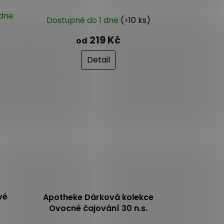
 dne
Dostupné do 1 dne
(>10 ks)
219 Kč
od
Detail
vé
Apotheke Dárková kolekce
Ovocné čajování 30 n.s.