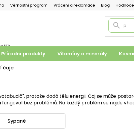
na
Věrnostní program
Vrácení a reklamace
Blog
Hodnoce
košík
PNÍ
Přírodní produkty
Vitamíny a minerály
Kosme
K
í čaje
životabudič", protože dodá tělu energii. Čaj se může postar
a fungoval bez problémů. Na každý problém se najde vho
Sypané