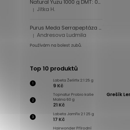
Natural Yuzu 1000 g DMT: 09.08.2026
Jitka H.
|
Hodnocení produktu je 5 z 5 hvězdiček.
Purus Meda Serrapeptáza extra PM 120 000 I.U. 60 kapslí
Andresova Ludmila
|
Hodnocení produktu je 5 z 5 hvězdiček.
Používám na bolest zubů.
Top 10 produktů
Labeta Želírfix 2:1 25 g
9 Kč
Grešík L
Topnatur Probio kaše
Malina 60 g
21 Kč
Průměrné
Labeta JamFix 2:1 25 g
17 Kč
hodnocení
produktu
Hairwonder Přírodní