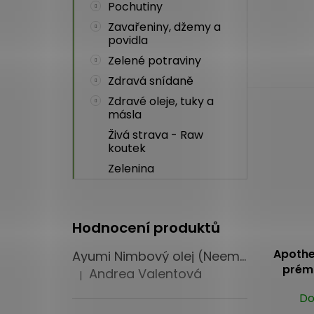
Pochutiny
Průměrné
hodnocení
Zavařeniny, džemy a
povidla
produktu
je
Zelené potraviny
4,8
Zdravá snídaně
z
Zdravé oleje, tuky a
5
másla
hvězdiček.
Živá strava - Raw
koutek
Zelenina
Hodnocení produktů
Apothe
Ayumi Nimbový olej (Neem Oil) 100 ml
prémi
Andrea Valentová
|
Hodnocení produktu je 5 z 5 hvězdiček.
Do