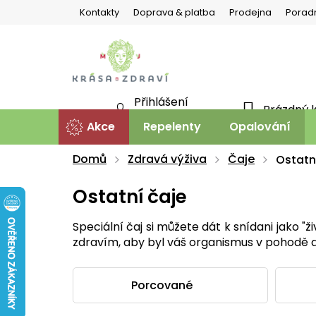
Přejít
Kontakty
Doprava & platba
Prodejna
Porad
na
obsah
Přihlášení
Prázdný 
NÁKU
Nová registrace
Akce
Repelenty
Opalování
KOŠÍ
Domů
Zdravá výživa
Čaje
Ostatn
Ostatní čaje
Speciální čaj si můžete dát k snídani jako "
zdravím, aby byl váš organismus v pohodě 
Porcované