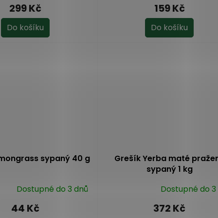
hodnocení
299 Kč
159 Kč
produktu
je
Do košíku
Do košíku
5,0
z
5
hvězdiček.
emongrass sypaný 40 g
Grešík Yerba maté praže
sypaný 1 kg
Dostupné do 3 dnů
Dostupné do 3
Průměrné
hodnocení
44 Kč
372 Kč
produktu