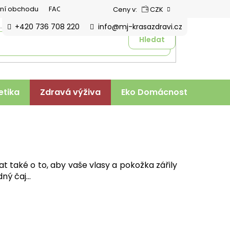
ní obchodu
FAQ
Ceny v:
CZK
+420 736 708 220
info@mj-krasazdravi.cz
Hledat
tika
Zdravá výživa
Eko Domácnost
Veter
at také o to, aby vaše vlasy a pokožka zářily
dný čaj…