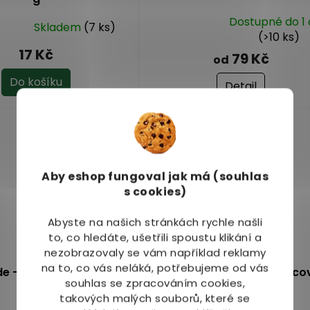
Dostupné do 1
Skladem
(7 ks)
Průměrné
(>10 ks)
hodnocení
17 Kč
79 Kč
od
produktu
je
Do košíku
Detail
5,0
z
5
hvězdiček.
Aby eshop
fungoval jak má (souhlas
s cookies)
Abyste na našich stránkách rychle našli
to, co hledáte, ušetřili spoustu klikání a
nezobrazovaly se vám například reklamy
na to, co vás neláká, potřebujeme od vás
e - súdánský ibišek
ZdravýDen® BIO Borovico
souhlas se zpracováním cookies,
pupeny 30 g
takových malých souborů, které se