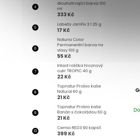
je
dlouhotrvající barva 100
ml
5,0
333 Kč
z
5
Labeta JamFix 3:1 25 g
17 Kč
hvězdiček.
Naturia Color
Permanentní barva na
vlasy 100 g
55 Kč
Intact rolička hroznový
cukr TROPIC 40 g
22 Kč
Topnatur Probio kaše
G
Natural 60 g
21 Kč
Topnatur Probio kaše
Do
Banán s čokoládou 60 g
21 Kč
Cemio RED3 90 kapslí
399 Kč