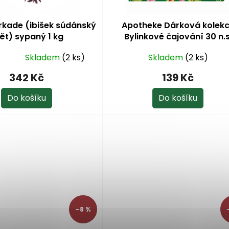
rkade (ibišek súdánský
Apotheke Dárková kolek
ět) sypaný 1 kg
Bylinkové čajování 30 n.s
Skladem
(2 ks)
Skladem
(2 ks)
342 Kč
139 Kč
Do košíku
Do košíku
–8 %