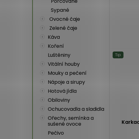
Porcované
Sypané
Průměrné
Ovocné čaje
hodnocení
produktu
Zelené čaje
je
Káva
5,0
Koření
z
5
Luštěniny
Tip
hvězdiček.
Vitální houby
Mouky a pečení
Nápoje a sirupy
Hotová jídla
Obiloviny
Ochucovadla a sladidla
Ořechy, semínka a
Karkad
sušené ovoce
Pečivo