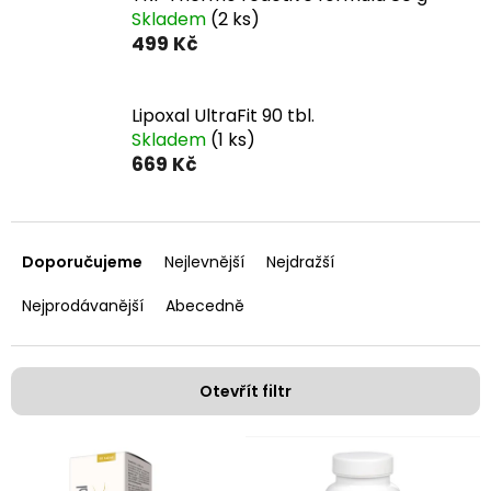
Skladem
(2 ks)
499 Kč
Lipoxal UltraFit 90 tbl.
Skladem
(1 ks)
669 Kč
Ř
a
Doporučujeme
Nejlevnější
Nejdražší
z
e
Nejprodávanější
Abecedně
n
í
p
Otevřít filtr
r
o
V
d
ý
u