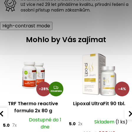
s
Už více než 29 let přinášíme kvalitu, přírodní řešení a
u
osobní přístup našim zákazníkům.
High-contrast mode
Mohlo by Vás zajímat
Z
-28%
-4%
ZDARMA
D
A
R
TRF Thermo reactive
Lipoxal UltraFit 90 tbl.
M
formula 2x 80 g
A
Dostupné do 1
Skladem
(1 ks)
5.0
2x
5.0
7x
dne