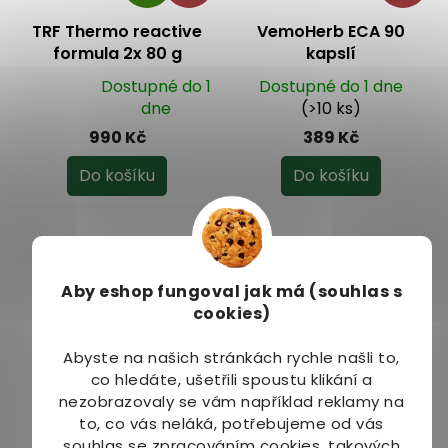
A
R
TRF Thermo reactive
VemoHerb ECA 90
M
formula 2x 80 g
kapslí
A
Dostupné do 1
Dostupné do 1 dne
Průměrné
dne
(>10 ks)
hodnocení
990 Kč
389 Kč
produktu
je
Do košíku
Do košíku
5,0
z
5
hvězdiček.
Aby eshop
fungoval jak má (souhlas s
cookies)
–18 %
Abyste na našich stránkách rychle našli to,
co hledáte, ušetřili spoustu klikání a
Pharma Activ Fat
nezobrazovaly se vám například reklamy na
Burner 90 kapslí
to, co vás neláká, potřebujeme od vás
Dostupné do 2 dnů
souhlas se zpracováním cookies, takových