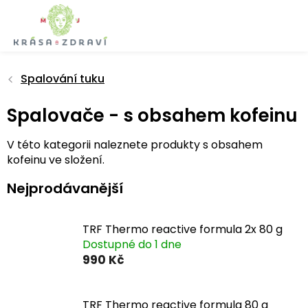
Přejít
na
obsah
Spalování tuku
Spalovače - s obsahem kofeinu
V této kategorii naleznete produkty s obsahem
kofeinu ve složení.
Nejprodávanější
TRF Thermo reactive formula 2x 80 g
Dostupné do 1 dne
990 Kč
TRF Thermo reactive formula 80 g