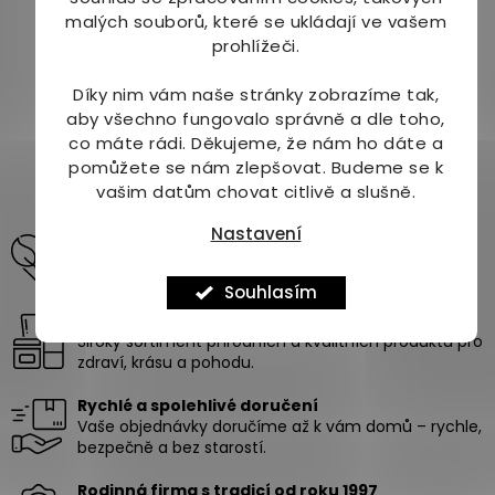
malých souborů, které se ukládají ve vašem
269 Kč
prohlížeči.
Do košíku
Díky nim vám naše stránky zobrazíme tak,
aby všechno fungovalo správně a dle toho,
co máte rádi.
Děkujeme, že nám ho dáte a
5
položek celkem
O
pomůžete se nám zlepšovat. Budeme se k
v
vašim datům chovat citlivě a slušně.
l
á
Nastavení
Odborné poradenství pro vaši krásu a zdraví
d
pomůžeme vám vybrat produkty na míru vašim
a
potřebám.
c
Souhlasím
í
Vybírejte z více než 10 000 produktů
p
Široký sortiment přírodních a kvalitních produktů pro
r
zdraví, krásu a pohodu.
v
k
Rychlé a spolehlivé doručení
y
Vaše objednávky doručíme až k vám domů – rychle,
v
bezpečně a bez starostí.
ý
p
i
Rodinná firma s tradicí od roku 1997