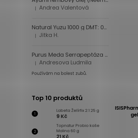
Průměrné
Andrea Valentová
hodnocení
|
Hodnocení produktu je 5 z 5 hvězdiček.
produktu
je
Natural Yuzu 1000 g DMT: 09.08.2026
5,0
Jitka H.
z
|
Hodnocení produktu je 5 z 5 hvězdiček.
5
hvězdiček.
Purus Meda Serrapeptáza extra PM 120 000 I.U. 60 kapslí
Andresova Ludmila
|
Hodnocení produktu je 5 z 5 hvězdiček.
Používám na bolest zubů.
Top 10 produktů
ISISPharm
Labeta Želírfix 2:1 25 g
ge
9 Kč
Topnatur Probio kaše
Průměrné
Malina 60 g
hodnocení
21 Kč