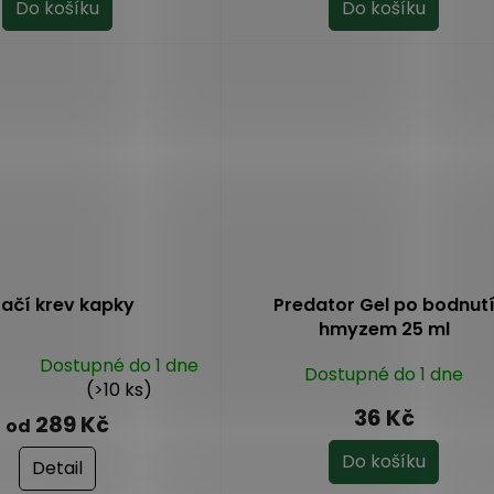
Do košíku
Do košíku
4,0
z
5
hvězdiček.
ačí krev kapky
Predator Gel po bodnut
hmyzem 25 ml
Dostupné do 1 dne
Dostupné do 1 dne
(>10 ks)
36 Kč
289 Kč
od
Do košíku
Detail