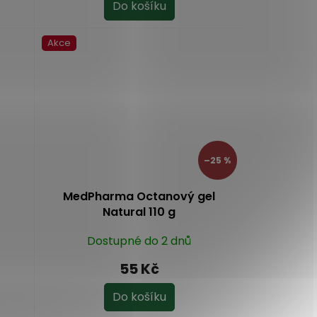
Do košíku
Akce
–25 %
í
MedPharma Octanový gel
Natural 110 g
Dostupné do 2 dnů
55 Kč
Do košíku