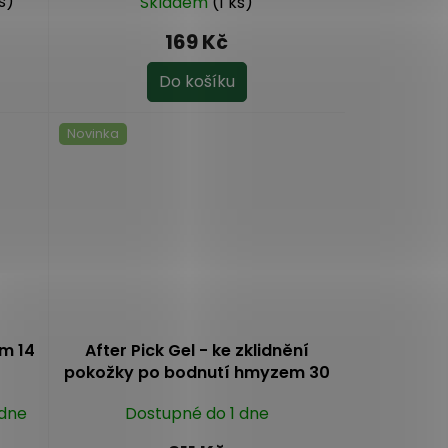
s)
Skladem
(1 ks)
169 Kč
Do košíku
Novinka
em 14
After Pick Gel - ke zklidnění
pokožky po bodnutí hmyzem 30
ml
 dne
Dostupné do 1 dne