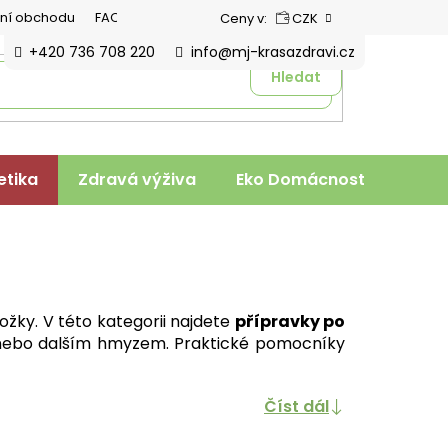
ní obchodu
FAQ
Ceny v:
CZK
+420 736 708 220
info@mj-krasazdravi.cz
Hledat
tika
Zdravá výživa
Eko Domácnost
Veter
žky. V této kategorii najdete
přípravky po
u nebo dalším hmyzem. Praktické pomocníky
Číst dál