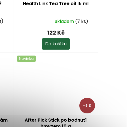
ý
Health Link Tea Tree oil 15 ml
s)
Skladem
(7 ks)
Průměrné
hodnocení
122 Kč
produktu
je
Do košíku
5,0
z
Novinka
5
hvězdiček.
–9 %
lzám
After Pick Stick po bodnutí
hmyzem 10 g