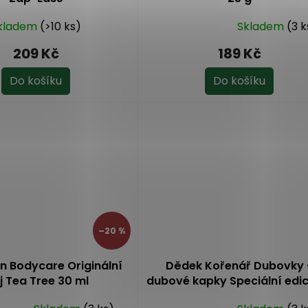
kladem
(>10 ks)
Skladem
(3 k
Průměrné
hodnocení
209 Kč
189 Kč
produktu
je
Do košíku
Do košíku
4,6
z
5
hvězdiček.
–20 %
an Bodycare Originální
Dědek Kořenář Dubovky 
j Tea Tree 30 ml
dubové kapky Speciální edi
SE