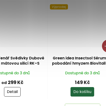
Výprodej
–
řenář Svědivky Dubové
Green idea Insectsol Séru
 mátovou silicí RK–S
pobodání hmyzem Biovitali
ml
stupné do 3 dnů
Dostupné do 3 dnů
299 Kč
149 Kč
od
Detail
Do košíku