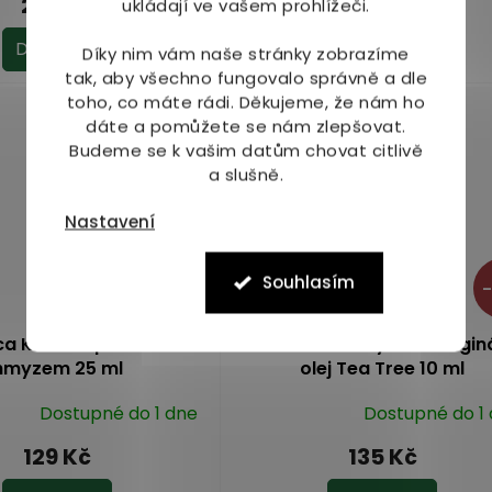
289 Kč
145 Kč
ukládají ve vašem prohlížeči.
produktu
je
Do košíku
Do košíku
Díky nim vám naše stránky zobrazíme
5,0
tak, aby všechno fungovalo správně a dle
z
toho, co máte rádi.
Děkujeme, že nám ho
Akce
5
dáte a pomůžete se nám zlepšovat.
hvězdiček.
Budeme se k vašim datům chovat citlivě
a slušně.
Nastavení
Souhlasím
–
ca Kosmín po bodnutí
Australian Bodycare Origin
hmyzem 25 ml
olej Tea Tree 10 ml
Dostupné do 1 dne
Dostupné do 1
Průměrné
hodnocení
129 Kč
135 Kč
produktu
je