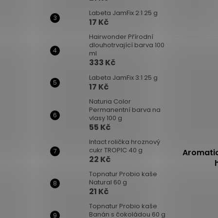
produktu
Labeta JamFix 2:1 25 g
je
17 Kč
5,0
Hairwonder Přírodní
z
dlouhotrvající barva 100
5
ml
hvězdiček.
333 Kč
Labeta JamFix 3:1 25 g
17 Kč
Naturia Color
Permanentní barva na
vlasy 100 g
55 Kč
Intact rolička hroznový
cukr TROPIC 40 g
Aromati
22 Kč
Topnatur Probio kaše
Natural 60 g
Průměrné
21 Kč
hodnocení
produktu
Topnatur Probio kaše
Banán s čokoládou 60 g
je