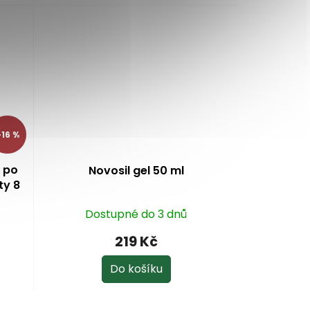
16 %
m po
Novosil gel 50 ml
ty 8
Dostupné do 3 dnů
219 Kč
Do košíku