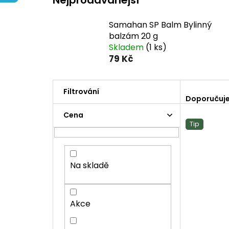
Samahan SP Balm Bylinný
balzám 20 g
Skladem
(1 ks)
79 Kč
Ř
a
Doporučuj
z
P
Cena
V
e
o
Tip
ý
n
s
p
í
t
i
p
r
s
r
a
Na skladě
p
o
n
r
d
n
o
u
í
Akce
d
k
p
u
t
a