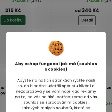
Skladem
(3 ks)
Skladem
(3 k
Průměrné
hodnocení
215 Kč
340 Kč
od
produktu
je
Do košíku
Detail
5,0
z
5
hvězdiček.
Aby eshop
fungoval jak má (souhlas
s cookies)
–3 %
Abyste na našich stránkách rychle našli
to, co hledáte, ušetřili spoustu klikání a
a Suavigel zklidňující
After Bite po bodnutí hmyz
nezobrazovaly se vám například reklamy
lový krém 40 ml
ml
na to, co vás neláká, potřebujeme od vás
souhlas se zpracováním cookies,
Skladem
(1 ks)
Dostupné do 1
Průměrné
takových malých souborů, které se
hodnocení