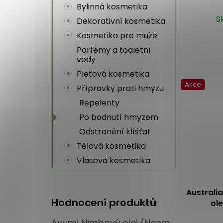
Bylinná kosmetika
S
Dekorativní kosmetika
Kosmetika pro muže
Parfémy a toaletní
vody
Pleťová kosmetika
Akce
Přípravky proti hmyzu
Repelenty
Po bodnutí hmyzem
Odstranění klíšťat
Tělová kosmetika
Vlasová kosmetika
Australi
Hodnocení produktů
ole
Ayumi Nimbový olej (Neem Oil) 100 ml