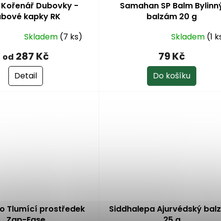
 Kořenář Dubovky -
Samahan SP Balm Bylinn
ubové kapky RK
balzám 20 g
Skladem
(7 ks)
Skladem
(1 k
Průměrné
hodnocení
287 Kč
79 Kč
od
produktu
je
Detail
Do košíku
4,8
z
5
hvězdiček.
to Tlumící prostředek
Siddhalepa Ajurvédský ba
Zap-Ease
25 g