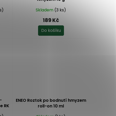
s)
Skladem
(3 ks)
189 Kč
Do košíku
-
ENEO Roztok po bodnutí hmyzem
ce RK
roll-on 10 ml