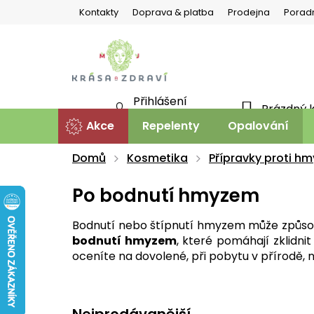
Přejít
Kontakty
Doprava & platba
Prodejna
Porad
na
obsah
Přihlášení
Prázdný 
NÁKU
Nová registrace
Akce
Repelenty
Opalování
KOŠÍ
Domů
Kosmetika
Přípravky proti hm
Po bodnutí hmyzem
Bodnutí nebo štípnutí hmyzem může způsobi
bodnutí hmyzem
, které pomáhají zklidn
oceníte na dovolené, při pobytu v přírodě, n
Nejprodávanější