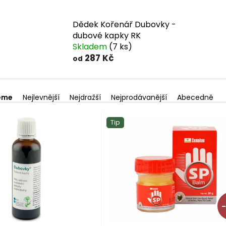
Dědek Kořenář Dubovky -
dubové kapky RK
Skladem
(7 ks)
287 Kč
od
eme
Nejlevnější
Nejdražší
Nejprodávanější
Abecedně
Tip
–