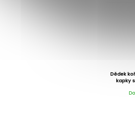
z
5
hvězdiček.
Dědek ko
kapky s
Do