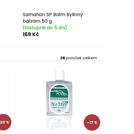
Samahan SP Balm Bylinný
balzám 50 g
Dostupné do 5 dnů
169 Kč
26
položek celkem
20 %
–17 %