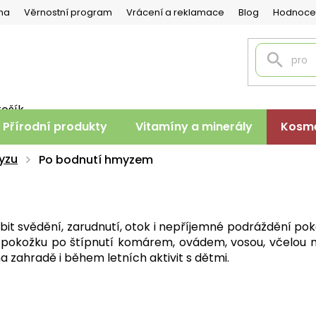
na
Věrnostní program
Vrácení a reklamace
Blog
Hodnoce
košík
PNÍ
Přírodní produkty
Vitamíny a minerály
Kosme
K
yzu
Po bodnutí hmyzem
t svědění, zarudnutí, otok i nepříjemné podráždění poko
it pokožku po štípnutí komárem, ovádem, vosou, včelo
a zahradě i během letních aktivit s dětmi.