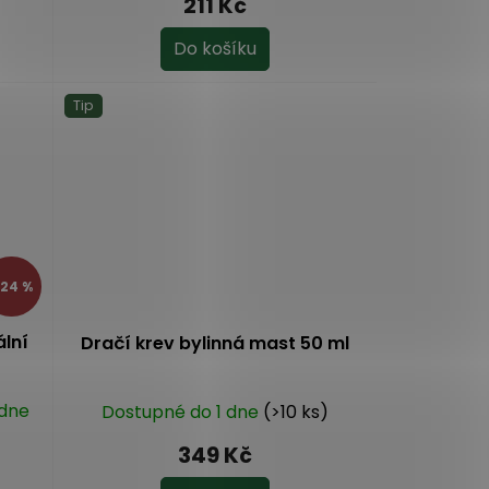
211 Kč
Do košíku
Tip
24 %
ální
Dračí krev bylinná mast 50 ml
 dne
Dostupné do 1 dne
(>10 ks)
349 Kč