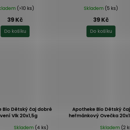
kladem
(>10 ks)
Skladem
(5 ks)
39 Kč
39 Kč
Do košíku
Do košíku
 Bio Dětský čaj dobré
Apotheke Bio Dětský čaj
vení Vlk 20x1,5g
heřmánkový Ovečka 20x
Skladem
(4 ks)
Skladem
(2 k
Průměrné