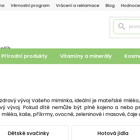
na
Věrnostní program
Vrácení a reklamace
Blog
Hodnoce
košík
PNÍ
Přírodní produkty
Vitamíny a minerály
Kosme
K
a
ro zdravý vývoj Vašeho miminka, ideální je mateřské mlé
ý vývoj. Pokud dítě nemůže být plně kojeno a nebo pro s
éka, kaše, příkrmy, ovocné, zeleninové i masové, čaje a
Dětské svačinky
Hotová jídla