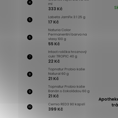
ml
S
333 Kč
Labeta JamFix 3:1 25 g
17 Kč
Naturia Color
Permanentní barva na
vlasy 100 g
55 Kč
Intact rolička hroznový
cukr TROPIC 40 g
22 Kč
Topnatur Probio kaše
Natural 60 g
21 Kč
Topnatur Probio kaše
Banán s čokoládou 60 g
21 Kč
Apotheke
Cemio RED3 90 kapslí
trá
399 Kč
Průměrné