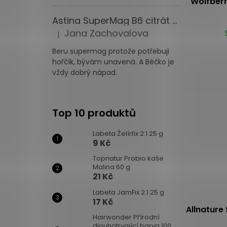
Wolfberr
Astina SuperMag B6 citrát 60 tbl.
Jana Zachovalova
|
Hodnocení produktu je 5 z 5 hvězdiček.
Beru supermag protože potřebuji
hořčík, bývám unavená. A Béčko je
vždy dobrý nápad.
Top 10 produktů
Labeta Želírfix 2:1 25 g
9 Kč
Topnatur Probio kaše
Malina 60 g
21 Kč
Labeta JamFix 2:1 25 g
17 Kč
Allnature
Hairwonder Přírodní
dlouhotrvající barva 100