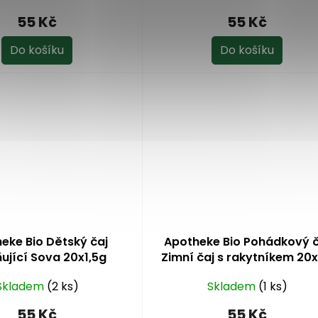
hodnocení
55 Kč
55 Kč
produktu
je
Do košíku
Do košíku
5,0
z
5
hvězdiček.
eke Bio Dětský čaj
Apotheke Bio Pohádkový č
ňující Sova 20x1,5g
Zimní čaj s rakytníkem 20
Skladem
(2 ks)
Skladem
(1 ks)
55 Kč
55 Kč