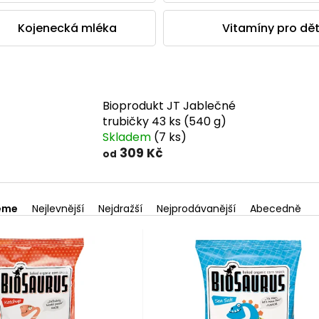
Kojenecká mléka
Vitamíny pro dět
Bioprodukt JT Jablečné
trubičky 43 ks (540 g)
Skladem
(7 ks)
309 Kč
od
eme
Nejlevnější
Nejdražší
Nejprodávanější
Abecedně