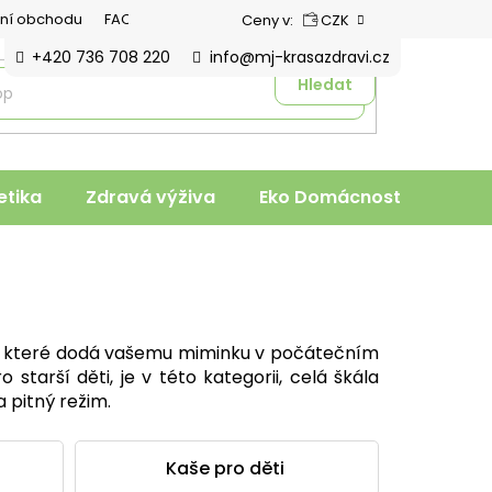
ní obchodu
FAQ
Ceny v:
CZK
+420 736 708 220
info@mj-krasazdravi.cz
Hledat
tika
Zdravá výživa
Eko Domácnost
Veter
ko, které dodá vašemu miminku v počátečním
tarší děti, je v této kategorii, celá škála
 pitný režim.
Kaše pro děti