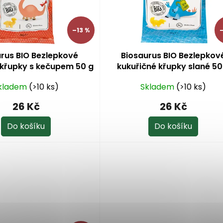
–13 %
–
rus BIO Bezlepkové
Biosaurus BIO Bezlepkov
 křupky s kečupem 50 g
kukuřičné křupky slané 50
kladem
(>10 ks)
Skladem
(>10 ks)
26 Kč
26 Kč
Do košíku
Do košíku