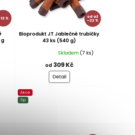
od
až
13 %
–22 %
é
Bioprodukt JT Jablečné trubičky
 g
43 ks (540 g)
Skladem
(7 ks)
Průměrné
hodnocení
309 Kč
od
produktu
je
Detail
5,0
z
Akce
5
hvězdiček.
Tip