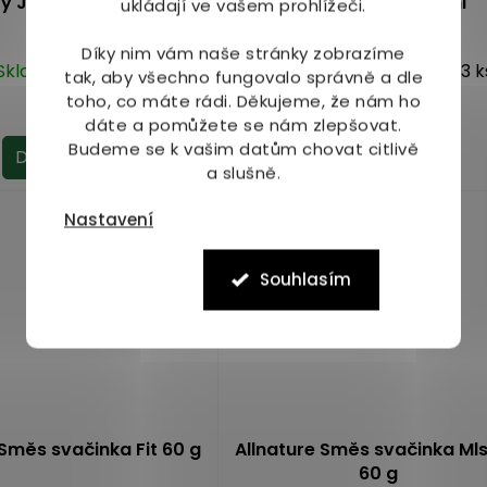
y Jáhlová kaše 500 g
Akuna PINKY 480 ml
ukládají ve vašem prohlížeči.
Díky nim vám naše stránky zobrazíme
Skladem
(1 ks)
Skladem
(3 k
Průměrné
tak, aby všechno fungovalo správně a dle
hodnocení
toho, co máte rádi.
Děkujeme, že nám ho
79 Kč
739 Kč
produktu
dáte a pomůžete se nám zlepšovat.
je
Budeme se k vašim datům chovat citlivě
Do košíku
Do košíku
5,0
a slušně.
z
5
Nastavení
hvězdiček.
Souhlasím
 Směs svačinka Fit 60 g
Allnature Směs svačinka Ml
60 g