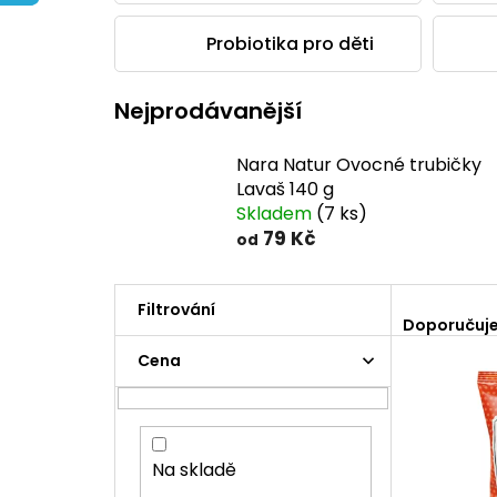
Probiotika pro děti
Nejprodávanější
Nara Natur Ovocné trubičky
Lavaš 140 g
Skladem
(7 ks)
79 Kč
od
Ř
a
Doporučuj
z
P
Cena
V
e
o
ý
n
s
p
í
t
i
p
r
s
r
a
Na skladě
p
o
n