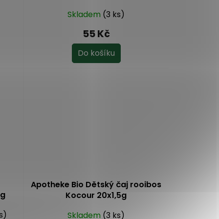
Skladem
(3 ks)
55 Kč
Do košíku
Apotheke Bio Dětský čaj rooibos
1g
Kocour 20x1,5g
s)
Skladem
(3 ks)