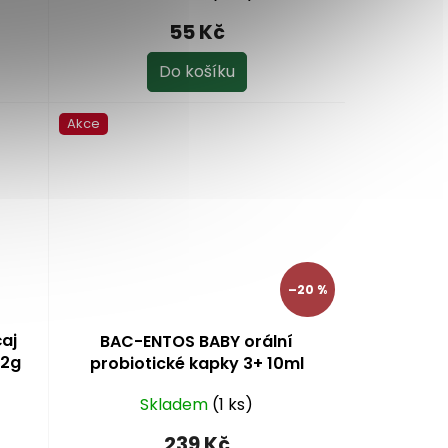
55 Kč
Do košíku
Akce
–20 %
aj
BAC-ENTOS BABY orální
x2g
probiotické kapky 3+ 10ml
Skladem
(1 ks)
239 Kč