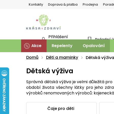
Přejít
Kontakty
Doprava & platba
Prodejna
Porad
na
obsah
Přihlášení
Prázdný 
NÁKU
Nová registrace
Akce
Repelenty
Opalování
KOŠÍ
Domů
Děti a maminky
Dětská výživ
Dětská výživa
Správná dětská výživa je velmi důležitá p
období života všechny látky pro jeho zdrav
výrobků renomovaných výrobců: kojenecká ml
Čaje pro děti