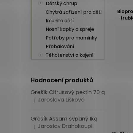
Dětský chrup
Biopr
Chytrá zařízení pro děti
trub
Imunita dětí
jogurtovo
Nosní kapky a spreje
Průměrné
hodnocení
Potřeby pro maminky
produktu
Přebalování
je
Těhotenství a kojení
4,0
z
5
hvězdiček.
Hodnocení produktů
Grešík Citrusový pektin 70 g
Jaroslava Lišková
|
Hodnocení produktu je 5 z 5 hvězdiček.
Grešík Assam sypaný 1kg
Jaroslav Drahokoupil
|
Hodnocení produktu je 5 z 5 hvězdiček.