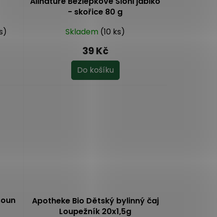
Allnature Bezlepkové Sloni jablko
- skořice 80 g
s)
Skladem
(10 ks)
39 Kč
Do košíku
soun
Apotheke Bio Dětský bylinný čaj
Loupežník 20x1,5g