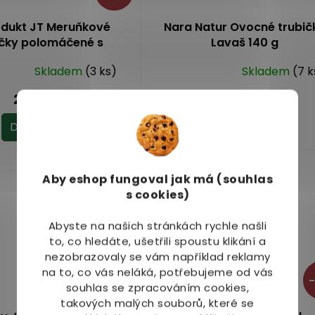
odukt JT Meruňkové
Nara Natur Ovocné trubič
ičky polomáčené s
Lavaš 140 g
u polevou 18 ks (220 g)
Skladem
(3 ks)
Skladem
(7 k
Průměrné
hodnocení
299 Kč
79 Kč
od
produktu
je
Do košíku
Detail
4,9
z
Akce
5
Aby eshop
fungoval jak má (souhlas
hvězdiček.
s cookies)
Abyste na našich stránkách rychle našli
to, co hledáte, ušetřili spoustu klikání a
nezobrazovaly se vám například reklamy
na to, co vás neláká, potřebujeme od vás
–9 %
–
souhlas se zpracováním cookies,
takových malých souborů, které se