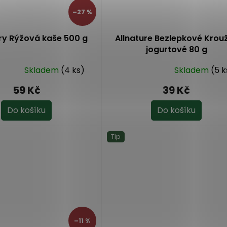
–27 %
ry Rýžová kaše 500 g
Allnature Bezlepkové Krou
jogurtové 80 g
Skladem
(4 ks)
Skladem
(5 k
Průměrné
hodnocení
59 Kč
39 Kč
produktu
je
Do košíku
Do košíku
5,0
z
Tip
5
hvězdiček.
–11 %