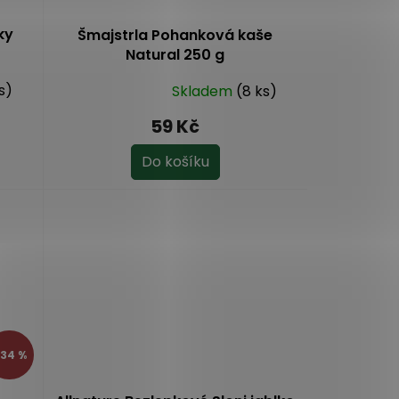
ky
Šmajstrla Pohanková kaše
Natural 250 g
s)
Skladem
(8 ks)
Průměrné
hodnocení
59 Kč
produktu
je
Do košíku
4,5
z
5
hvězdiček.
34 %