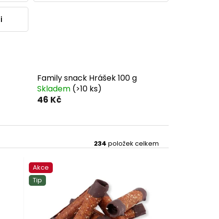
i
Family snack Hrášek 100 g
Skladem
(>10 ks)
46 Kč
234
položek celkem
Akce
Tip