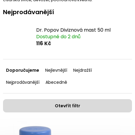
Nejprodávanější
Dr. Popov Diviznová mast 50 ml
Dostupné do 2 dnů
116 Kč
Ř
a
Doporučujeme
Nejlevnější
Nejdražší
z
e
Nejprodávanější
Abecedně
n
í
p
Otevřít filtr
r
o
V
d
ý
u
p