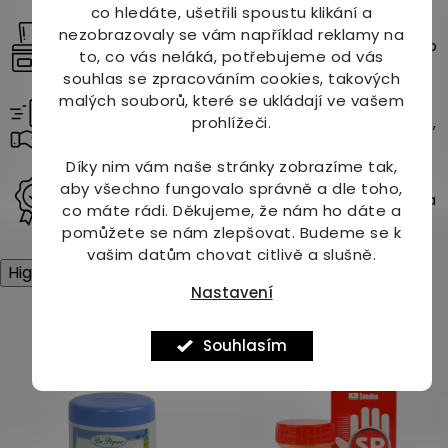
í
co hledáte, ušetřili spoustu klikání a
Vybírejte z více než 10 000 produktů
p
nezobrazovaly se vám například reklamy na
Široký sortiment přírodních a kvalitních produktů pro
r
to, co vás neláká, potřebujeme od vás
zdraví, krásu a pohodu.
v
souhlas se zpracováním cookies, takových
k
malých souborů, které se ukládají ve vašem
Rychlé a spolehlivé doručení
y
prohlížeči.
Vaše objednávky doručíme až k vám domů – rychle,
v
bezpečně a bez starostí.
ý
p
Díky nim vám naše stránky zobrazíme tak,
i
Rodinná firma s tradicí od roku 1997
aby všechno fungovalo správně a dle toho,
s
Už více než 29 let přinášíme kvalitu, přírodní řešení a
co máte rádi.
Děkujeme, že nám ho dáte a
u
osobní přístup našim zákazníkům.
pomůžete se nám zlepšovat. Budeme se k
vašim datům chovat citlivě a slušně.
High-contrast mode
Nastavení
Mohlo by Vás zajímat
Souhlasím
Tip