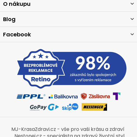
a
O nákupu
t
í
Blog
Facebook
MJ-KrasaZdravi.cz - vše pro vaši krásu a zdraví
Nestonej.cz - specialista na zdravý životní styl