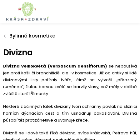
Přejít
na
obsah
Bylinná kosmetika
Divizna
Divizna velkokvětá (Verbascum densiflorum)
se nepoužívá
jen proti kašli či bronchitidě, ale i v kosmetice. Již od antiky si lidé
diviznovými listy potíraly tváře, čímž se vytvořil „přirozený
ruměnec“, žlutou barvou květů se barvily vlasy, což měly v oblibě
zvláště starší Římanky.
Některé z účinných látek divizany tvoří ochranný povlak na sliznici
horních dýchacích cest a tím usnadňují odkašlávání. Divizna
působí též protizánětlivě a uvolňuje křeče.
Divizně se lidově také říká děvizna, svíce královská, Petrova hůl,
císařská svíce, děvozel, pochodňová květina.