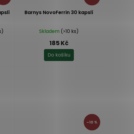
pslí
Barnys NovoFerrin 30 kapslí
s)
Skladem
(>10 ks)
185 Kč
Do košíku
–10 %