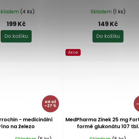
Skladem
(4 ks)
Skladem
(1 ks)
199 Kč
149 Kč
Do košíku
Do košíku
Akce
od
až
–
–27 %
rrochin - medicinální
MedPharma Zinek 25 mg For
víno na železo
formě glukonátu 107 tbl