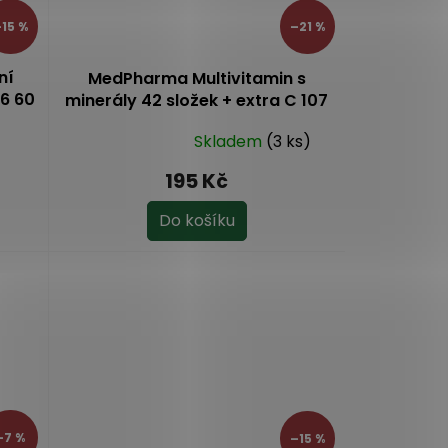
15 %
–21 %
ní
MedPharma Multivitamin s
B6 60
minerály 42 složek + extra C 107
tbl.
Skladem
(3 ks)
Průměrné
hodnocení
195 Kč
produktu
je
Do košíku
5,0
z
5
hvězdiček.
–7 %
–15 %