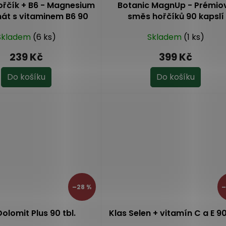
ořčík + B6 - Magnesium
Botanic MagnUp - Prémio
nát s vitaminem B6 90
směs hořčíků 90 kapslí
kapslí
Skladem
(6 ks)
Skladem
(1 ks)
239 Kč
399 Kč
Do košíku
Do košíku
–28 %
–
Dolomit Plus 90 tbl.
Klas Selen + vitamín C a E 90