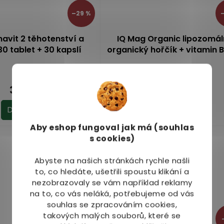
–29 %
–
vit 2 těhotenství a
IQ Mag Organic lipozomál
30 tablet + 30 kapslí
organický hořčík + vitamin 
tob.
Skladem
(>10 ks)
Skladem
(1 ks)
375 Kč
289 Kč
Do košíku
Do košíku
Aby eshop
fungoval jak má (souhlas
s cookies)
Abyste na našich stránkách rychle našli
to, co hledáte, ušetřili spoustu klikání a
nezobrazovaly se vám například reklamy
na to, co vás neláká, potřebujeme od vás
souhlas se zpracováním cookies,
takových malých souborů, které se
–25 %