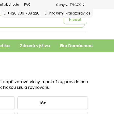
ní obchodu
FAQ
Ceny v:
CZK
+420 736 708 220
info@mj-krasazdravi.cz
Hledat
tika
Zdravá výživa
Eko Domácnost
Veter
tí např. zdravé vlasy a pokožku, pravidelnou
chickou sílu a rovnováhu.
Jód