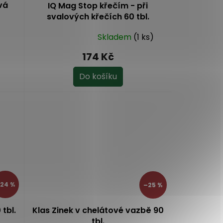
vá
IQ Mag Stop křečím - při
svalových křečích 60 tbl.
Skladem
(1 ks)
Průměrné
hodnocení
174 Kč
produktu
je
Do košíku
5,0
z
5
hvězdiček.
24 %
–25 %
 tbl.
Klas Zinek v chelátové vazbě 90
tbl.