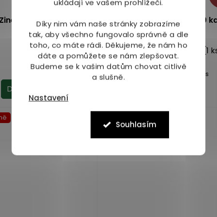
ukládají ve vašem prohlížeči.
 Zinek EXTRA 25 mg 100
Schindeleho minerály 500 ka
Díky nim vám naše stránky zobrazíme
tbl.
tak, aby všechno fungovalo správně a dle
toho, co máte rádi.
Děkujeme, že nám ho
Skladem
(3 ks)
Skladem
(1 k
Průměrné
dáte a pomůžete se nám zlepšovat.
hodnocení
Budeme se k vašim datům chovat citlivě
89 Kč
1 049 Kč
produktu
Měrná
1 049 Kč / 1 ks
a slušně.
cena:
je
Do košíku
Do košíku
4,5
Nastavení
z
5
ně
Více za méně
Souhlasím
hvězdiček.