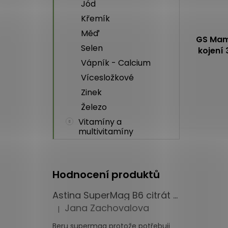
Jód
Křemík
Měď
GS Mama
Selen
kojení 
Vápník - Calcium
Průměrné
Vícesložkové
hodnocení
Zinek
produktu
je
Železo
5,0
Vitamíny a
z
multivitamíny
5
hvězdiček.
Hodnocení produktů
Astina SuperMag B6 citrát 60 tbl.
Jana Zachovalova
|
Hodnocení produktu je 5 z 5 hvězdiček.
Beru supermag protože potřebuji