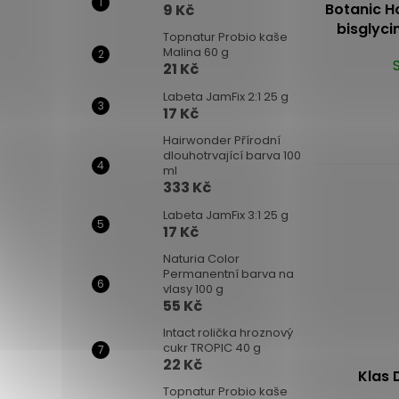
Botanic H
9 Kč
bisglyci
Topnatur Probio kaše
Malina 60 g
21 Kč
Labeta JamFix 2:1 25 g
17 Kč
Hairwonder Přírodní
dlouhotrvající barva 100
ml
333 Kč
Labeta JamFix 3:1 25 g
17 Kč
Naturia Color
Permanentní barva na
vlasy 100 g
55 Kč
Intact rolička hroznový
cukr TROPIC 40 g
22 Kč
Klas 
Topnatur Probio kaše