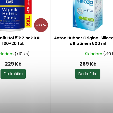
–27 %
ník Hořčík Zinek XXL
Anton Hubner Original Silice
130+20 tbl.
s Biotinem 500 ml
kladem
(>10 ks)
Skladem
(>10 
Průměrné
hodnocení
229 Kč
269 Kč
produktu
je
Do košíku
Do košíku
5,0
z
5
hvězdiček.