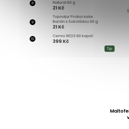
Natural 60 g
21 Kč
Topnatur Probio kaše
Banán s čokoládou 60 g
21 Kč
Cemio RED3 90 kapslí
399 Kč
Tip
Maltofe