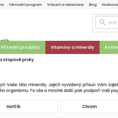
na
Věrnostní program
Vrácení a reklamace
Blog
Hodnoce
košík
PNÍ
Přírodní produkty
Vitamíny a minerály
Kosme
K
 a stopové prvky
tí Vaše tělo minerály. Jejich vyvážený přísun Vám zajis
eho organismu. To vše a mnohé další pak podpoří Vaši psy
Hořčík
Chrom