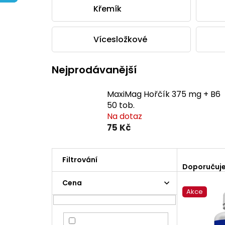
Křemík
Vícesložkové
Nejprodávanější
MaxiMag Hořčík 375 mg + B6
50 tob.
Na dotaz
75 Kč
Ř
a
Doporučuj
z
P
Cena
V
e
o
Akce
ý
n
s
p
í
t
i
p
r