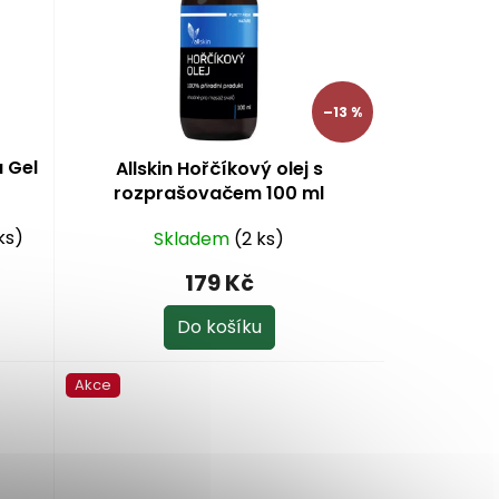
–13 %
a Gel
Allskin Hořčíkový olej s
rozprašovačem 100 ml
ks)
Skladem
(2 ks)
179 Kč
Do košíku
Akce