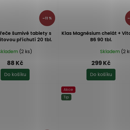
–11 %
–
řeče šumivé tablety s
Klas Magnésium chelát + Vi
tovou příchutí 20 tbl.
B6 90 tbl.
Skladem
(2 ks)
Skladem
(2 k
Průměrné
hodnocení
88 Kč
299 Kč
produktu
je
Do košíku
Do košíku
3,4
z
Akce
5
hvězdiček.
Tip