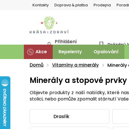
Přejít
Kontakty
Doprava & platba
Prodejna
Porad
na
obsah
Přihlášení
Prázdný 
NÁKU
Nová registrace
Akce
Repelenty
Opalování
KOŠÍ
Domů
Vitamíny a minerály
Minerály
Minerály a stopové prvky
Objevte produkty z naší nabídky, které nasy
stolici, nebo pomůže zpomalit stárnutí Vaš
Draslík