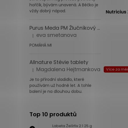
hořčík, bývám unavená. A Béčko je
vždy dobrý nápad.
Nutricius
Purus Meda PM Žlučníkový elixír 60 tbl.
Průměrné
eva smetanova
|
hodnocení
Hodnocení produktu je 5 z 5 hvězdiček.
produktu
POMÁHÁ MI
je
5,0
Allnature Stévie tablety
z
5
Magdalena Hejtmankova
Více za mé
|
Hodnocení produktu je 5 z 5 hvězdiček.
hvězdiček.
Je to přírodní sladidlo, které
používám už hodně let. A tohle
balení je na dlouhou dobu.
Top 10 produktů
Labeta Želírfix 2:1 25 g