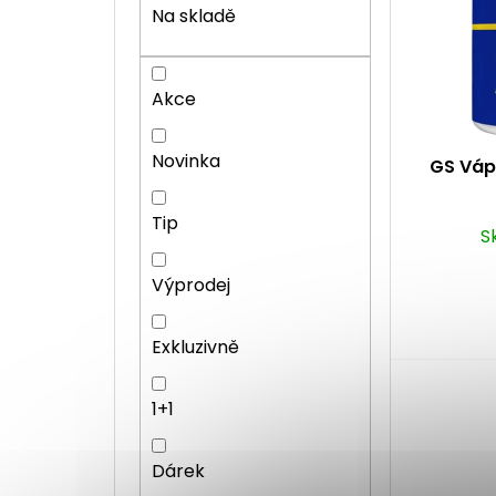
s
r
a
Na skladě
p
o
n
r
d
n
o
u
í
Akce
d
k
p
u
t
a
k
ů
n
Novinka
GS Váp
t
e
ů
l
Tip
S
Výprodej
Exkluzivně
1+1
Dárek