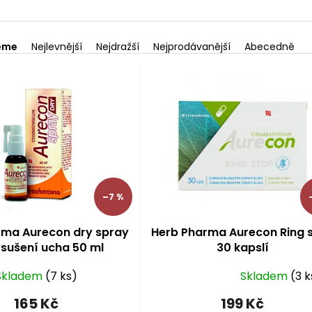
eme
Nejlevnější
Nejdražší
Nejprodávanější
Abecedně
–7 %
rma Aurecon dry spray
Herb Pharma Aurecon Ring 
sušení ucha 50 ml
30 kapslí
Skladem
(7 ks)
Skladem
(3 k
Průměrné
hodnocení
165 Kč
199 Kč
produktu