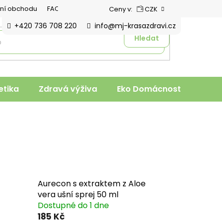
ní obchodu
FAQ
Ceny v:
CZK
+420 736 708 220
info@mj-krasazdravi.cz
Hledat
tika
Zdravá výživa
Eko Domácnost
Veter
Aurecon s extraktem z Aloe
vera ušní sprej 50 ml
Dostupné do 1 dne
185 Kč