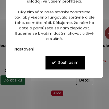
ukládají ve vašem prohlížeči.
Díky nim vám naše stránky zobrazíme
tak, aby všechno fungovalo správně a dle
toho, co máte rádi.
Děkujeme, že nám ho
dáte a pomůžete se nám zlepšovat.
Budeme se k vašim datům chovat citlivě
a slušně.
lean ušní sprej 15 ml
AurisClean Sensitive ušní ol
Nastavení
sérum 20 ml
Dostupné do 3 dnů
Na dotaz
Průměrné
Souhlasím
hodnocení
209 Kč
189 Kč
produktu
je
Do košíku
Detail
5,0
z
Akce
5
hvězdiček.