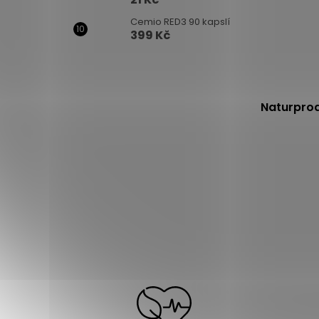
Cemio RED3 90 kapslí
399 Kč
Naturprod