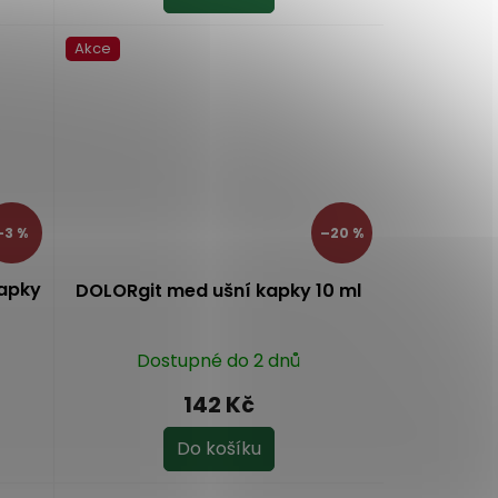
5,0
z
Akce
5
hvězdiček.
–3 %
–20 %
kapky
DOLORgit med ušní kapky 10 ml
Dostupné do 2 dnů
142 Kč
Do košíku