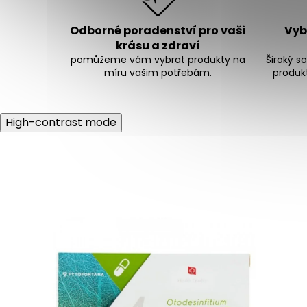
Odborné poradenství pro vaši
Vybí
krásu a zdraví
pomůžeme vám vybrat produkty na
Široký s
míru vašim potřebám.
produkt
High-contrast mode