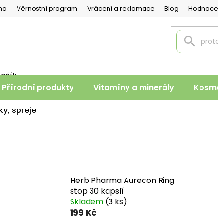
na
Věrnostní program
Vrácení a reklamace
Blog
Hodnoce
košík
PNÍ
Přírodní produkty
Vitamíny a minerály
Kosme
K
ky, spreje
Herb Pharma Aurecon Ring
stop 30 kapslí
Skladem
(3 ks)
199 Kč