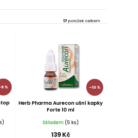
17
položek celkem
–9 %
–10 %
stop
Herb Pharma Aurecon ušní kapky
Forte 10 ml
s)
Skladem
(5 ks)
139 Kč