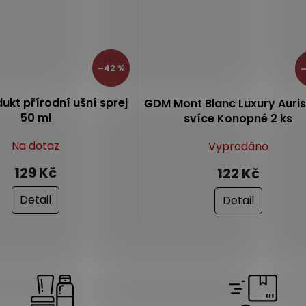
–42 %
ukt přírodní ušní sprej
GDM Mont Blanc Luxury Auris
50 ml
svíce Konopné 2 ks
Na dotaz
Vyprodáno
129 Kč
122 Kč
Detail
Detail
O
v
l
á
d
a