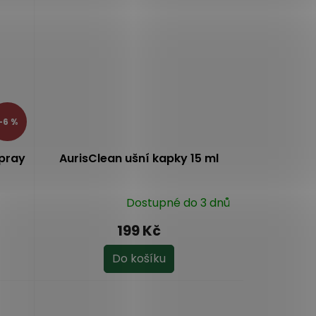
–6 %
spray
AurisClean ušní kapky 15 ml
Dostupné do 3 dnů
Průměrné
hodnocení
199 Kč
produktu
je
Do košíku
5,0
z
5
hvězdiček.