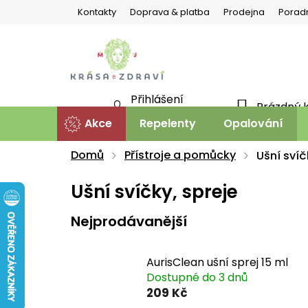
Přejít
Kontakty
Doprava & platba
Prodejna
Porad
na
obsah
Přihlášení
Prázdný 
NÁKU
Nová registrace
Akce
Repelenty
Opalování
KOŠÍ
Domů
Přístroje a pomůcky
Ušní svíč
Ušní svíčky, spreje
Nejprodávanější
AurisClean ušní sprej 15 ml
Dostupné do 3 dnů
209 Kč