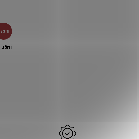
–23 %
 ušní