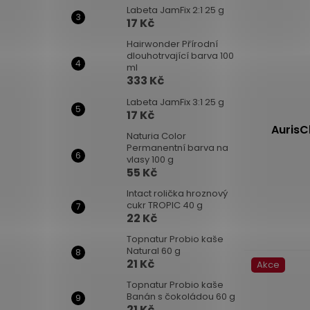
Labeta JamFix 2:1 25 g
17 Kč
Hairwonder Přírodní
dlouhotrvající barva 100
ml
333 Kč
Labeta JamFix 3:1 25 g
17 Kč
AurisC
Naturia Color
Permanentní barva na
vlasy 100 g
55 Kč
Průměrné
hodnocení
Intact rolička hroznový
produktu
cukr TROPIC 40 g
22 Kč
je
5,0
Topnatur Probio kaše
z
Natural 60 g
21 Kč
Akce
5
hvězdiček.
Topnatur Probio kaše
Banán s čokoládou 60 g
21 Kč