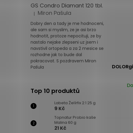
5
GS Condro Diamant 120 tbl.
hvězdiček.
Miron Pašula
|
Hodnocení produktu je 5 z 5 hvězdiček.
Dobry den a tady je me hodnoceni,
ale sam si myslim, ze je asi brzo
hodnotit, protoze nepocituji, ze by
nastalo nejake zlepseni uz jsem i
navstivil ortopeda a za 2 mesice se
rozhodne jak to bude dal
pokracovat. S pozdravem Miron
DOLORgit
Pašula
Do
Top 10 produktů
Labeta Želírfix 2:1 25 g
9 Kč
Topnatur Probio kaše
Malina 60 g
21 Kč