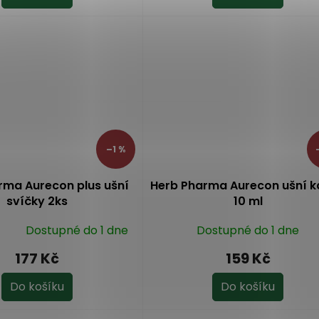
–1 %
rma Aurecon plus ušní
Herb Pharma Aurecon ušní 
svíčky 2ks
10 ml
Dostupné do 1 dne
Dostupné do 1 dne
177 Kč
159 Kč
Do košíku
Do košíku