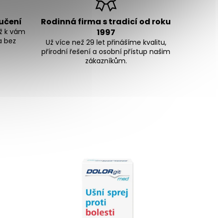
ručení
Rodinná firma s tradicí od roku
ž k vám
1997
a bez
Už více než 29 let přinášíme kvalitu,
přírodní řešení a osobní přístup našim
zákazníkům.