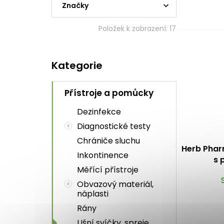
Značky
Položek k zobrazení:
17
Přeskočit
Kategorie
kategorie
Přístroje a pomůcky
Dezinfekce
Diagnostické testy
Chrániče sluchu
Herb Phar
Inkontinence
s 
Měřící přístroje
Obvazový materiál,
náplasti
Rány
Ušní svíčky, spreje