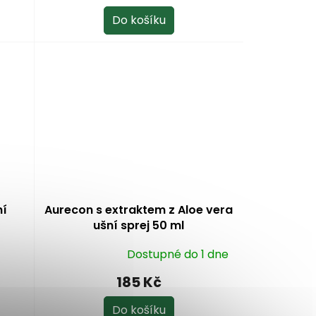
Do košíku
ní
Aurecon s extraktem z Aloe vera
ušní sprej 50 ml
Dostupné do 1 dne
Průměrné
hodnocení
185 Kč
produktu
je
Do košíku