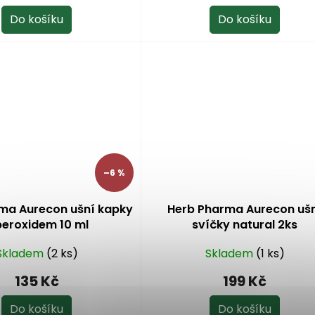
je
Do košíku
Do košíku
5,0
z
5
hvězdiček.
–6 %
ma Aurecon ušní kapky
Herb Pharma Aurecon uš
peroxidem 10 ml
svíčky natural 2ks
Skladem
(2 ks)
Skladem
(1 ks)
135 Kč
199 Kč
Do košíku
Do košíku