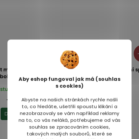
 med ušní sprej proti
Herb Pharma Aurecon ušní 
bolesti 20 ml
Junior 30 ml
Aby eshop
fungoval jak má (souhlas
s cookies)
stupné do 2 dnů
Dostupné do 2 dnů
Abyste na našich stránkách rychle našli
199 Kč
155 Kč
to, co hledáte, ušetřili spoustu klikání a
nezobrazovaly se vám například reklamy
Do košíku
Do košíku
na to, co vás neláká, potřebujeme od vás
souhlas se zpracováním cookies,
takových malých souborů, které se