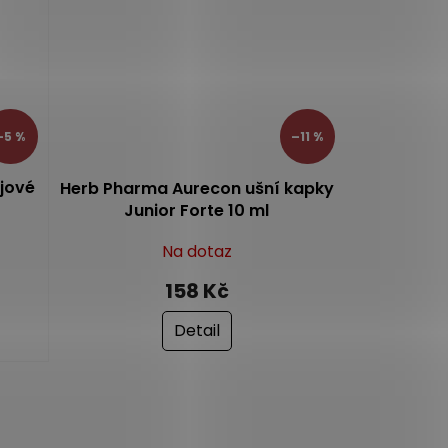
–5 %
–11 %
ejové
Herb Pharma Aurecon ušní kapky
Junior Forte 10 ml
Na dotaz
158 Kč
Detail