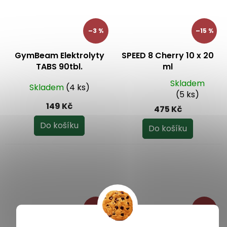
–3 %
–15 %
GymBeam Elektrolyty
SPEED 8 Cherry 10 x 20
TABS 90tbl.
ml
Skladem
Skladem
(4 ks)
Průměrné
(5 ks)
hodnocení
149 Kč
475 Kč
produktu
je
Do košíku
Do košíku
5,0
z
5
hvězdiček.
–15 %
–15 %