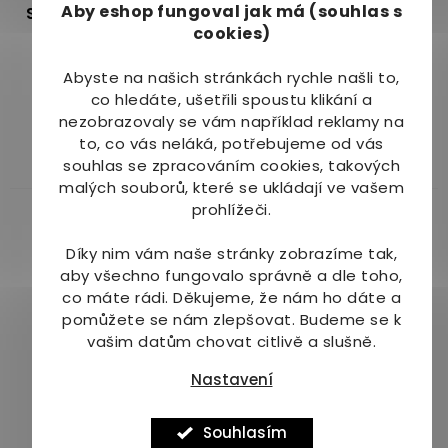
Aby eshop
fungoval jak má (souhlas s
SPEED 8 Mango 10 x 20
SPEED 8 Original 10 x 20
cookies)
ml
ml
Skladem
Skladem
(1 ks)
Abyste na našich stránkách rychle našli to,
Průměrné
(4 ks)
co hledáte, ušetřili spoustu klikání a
hodnocení
475 Kč
475 Kč
nezobrazovaly se vám například reklamy na
produktu
to, co vás neláká, potřebujeme od vás
je
Do košíku
Do košíku
souhlas se zpracováním cookies, takových
5,0
malých souborů, které se ukládají ve vašem
z
prohlížeči.
Pouze na
5
prodejně
hvězdiček.
Více za méně
Díky nim vám naše stránky zobrazíme tak,
aby všechno fungovalo správně a dle toho,
co máte rádi.
Děkujeme, že nám ho dáte a
pomůžete se nám zlepšovat. Budeme se k
vašim datům chovat citlivě a slušně.
Biomedica Ascoffin
BrainMax 3.0 Anabolic
Nastavení
Energy Drink sáčky
Dagger® 320 g
10x6 g
Dostupné do 1 dne
Dostupné do 1 dne
Souhlasím