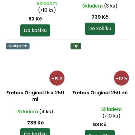
Skladem
Skladem
(3 ks)
Průměrné
(>10 ks)
hodnocení
739 Kč
53 Kč
produktu
je
Do košíku
Do košíku
5,0
z
Multipack
Tip
5
hvězdiček.
–16 %
–10 %
Erebos Original 15 x 250
Erebos Original 250 ml
ml
Skladem
Skladem
(4 ks)
Průměrné
(>10 ks)
hodnocení
739 Kč
53 Kč
produktu
je
Do košíku