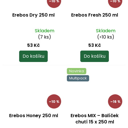
–10 %
–10 %
Erebos Dry 250 ml
Erebos Fresh 250 ml
Skladem
Skladem
Průměrné
Průměrné
(7 ks)
(>10 ks)
hodnocení
hodnocení
53 Kč
53 Kč
produktu
produktu
je
je
Do košíku
Do košíku
5,0
5,0
z
z
Novinka
5
5
Multipack
hvězdiček.
hvězdiček.
–10 %
–16 %
Erebos Honey 250 ml
Erebos MIX – Balíček
chutí 15 x 250 ml