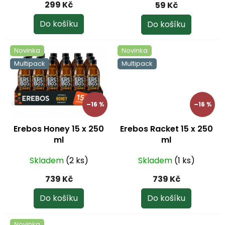
ů
299 Kč
59 Kč
Do košíku
Do košíku
Novinka
Novinka
Multipack
Multipack
–16 %
–16 %
Erebos Honey 15 x 250
Erebos Racket 15 x 250
ml
ml
Skladem
(2 ks)
Skladem
(1 ks)
739 Kč
739 Kč
Do košíku
Do košíku
Novinka