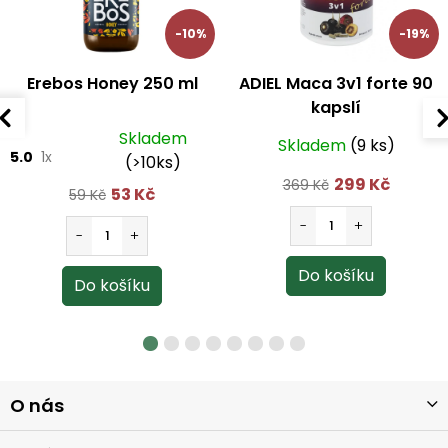
-10%
-19%
Erebos Honey 250 ml
ADIEL Maca 3v1 forte 90
kapslí
Skladem
Skladem
(9 ks)
5.0
1x
(>10ks)
299 Kč
369 Kč
53 Kč
59 Kč
Z
O nás
á
p