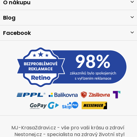
a
O nákupu
t
í
Blog
Facebook
MJ-KrasaZdravi.cz - vše pro vaši krásu a zdraví
Nestonej.cz - specialista na zdravý životní styl