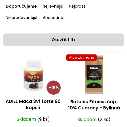
a
Doporučujeme
Nejlevnější
Nejdražší
z
e
Nejprodávanější
Abecedně
n
í
p
Otevřít filtr
r
o
V
d
Více za méně
ý
u
p
k
i
t
s
ů
p
–18 %
r
o
ADIEL Maca 3v1 forte 90
Botanic Fitness čaj s
d
kapslí
10% Guarany - Bylinná
u
směs 50 g
k
Skladem
(9 ks)
Skladem
(2 ks)
t