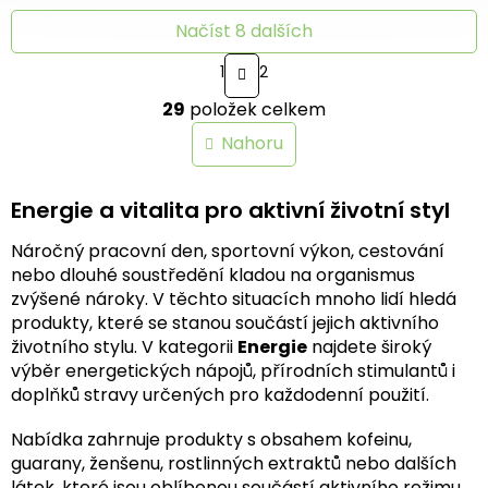
Načíst 8 dalších
S
1
2
t
O
r
29
položek celkem
v
á
n
l
Nahoru
k
á
o
d
v
a
Energie a vitalita pro aktivní životní styl
á
c
n
í
í
Náročný pracovní den, sportovní výkon, cestování
p
nebo dlouhé soustředění kladou na organismus
r
zvýšené nároky. V těchto situacích mnoho lidí hledá
v
k
produkty, které se stanou součástí jejich aktivního
y
životního stylu. V kategorii
Energie
najdete široký
v
výběr energetických nápojů, přírodních stimulantů i
ý
doplňků stravy určených pro každodenní použití.
p
i
Nabídka zahrnuje produkty s obsahem kofeinu,
s
guarany, ženšenu, rostlinných extraktů nebo dalších
u
látek, které jsou oblíbenou součástí aktivního režimu.