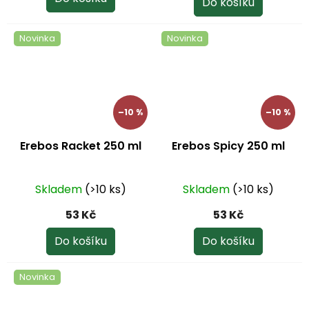
Do košíku
4,0
z
Novinka
Novinka
5
hvězdiček.
–10 %
–10 %
Erebos Racket 250 ml
Erebos Spicy 250 ml
Skladem
(>10 ks)
Skladem
(>10 ks)
53 Kč
53 Kč
Do košíku
Do košíku
Novinka