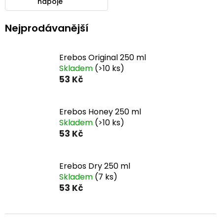
nápoje
Nejprodávanější
Erebos Original 250 ml
Skladem
(>10 ks)
53 Kč
Erebos Honey 250 ml
Skladem
(>10 ks)
53 Kč
Erebos Dry 250 ml
Skladem
(7 ks)
53 Kč
Ř