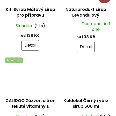
Kitl Syrob Mátový sirup
Naturprodukt sirup
pro přípravu
Levandulový
domácích limonád
Dostupné do 1
Skladem
(1 ks)
Průměrné
dne
hodnocení
139 Kč
od
103 Kč
od
produktu
je
Detail
Detail
5,0
z
Novinka
5
hvězdiček.
CALIDOO Zázvor, citron
Koldokol Černý rybíz
tekuté vitamíny s
sirup 500 ml
medem 500 ml