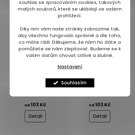
105 Kč
souhlas se zpracováním cookies, takových
produktu
malých souborů, které se ukládají ve vašem
je
Do košíku
Do košíku
prohlížeči.
4,0
z
Díky nim vám naše stránky zobrazíme tak,
5
aby všechno fungovalo správně a dle toho,
hvězdiček.
co máte rádi.
Děkujeme, že nám ho dáte a
pomůžete se nám zlepšovat. Budeme se k
vašim datům chovat citlivě a slušně.
od
od
až
–18 %
–18 %
Nastavení
Naturprodukt sirup
Naturprodukt sirup
Bazalkový
Jahodový
Souhlasím
Skladem
(2 ks)
Dostupné do 1 dne
103 Kč
103 Kč
od
od
Detail
Detail