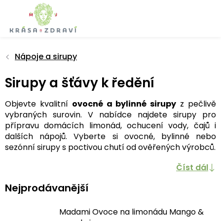
Přejít
na
obsah
Nápoje a sirupy
Sirupy a šťávy k ředění
Objevte kvalitní
ovocné a bylinné sirupy
z pečlivě
vybraných surovin. V nabídce najdete sirupy pro
přípravu domácích limonád, ochucení vody, čajů i
dalších nápojů. Vyberte si ovocné, bylinné nebo
sezónní sirupy s poctivou chutí od ověřených výrobců.
Číst dál
Nejprodávanější
Madami Ovoce na limonádu Mango &