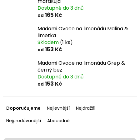
marakuja
Dostupné do 3 dnů
165 Kč
od
Madami Ovoce na limonádu Malina &
limetka
Skladem
(1 ks)
153 Kč
od
Madami Ovoce na limonádu Grep &
černý bez
Dostupné do 3 dnů
153 Kč
od
Ř
a
Doporučujeme
Nejlevnější
Nejdražší
z
e
Nejprodávanější
Abecedně
n
í