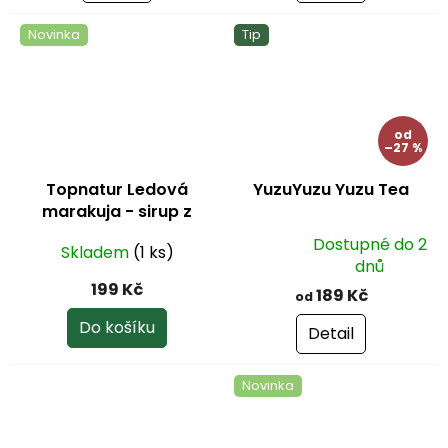
z
z
Novinka
Tip
5
5
hvězdiček.
hvězdiček.
od
–27 %
Topnatur Ledová
YuzuYuzu Yuzu Tea
marakuja - sirup z
pravého ovoce 500 ml
Dostupné do 2
Skladem
(1 ks)
Průměrné
dnů
hodnocení
199 Kč
189 Kč
od
produktu
je
Do košíku
Detail
4,8
z
Novinka
5
hvězdiček.