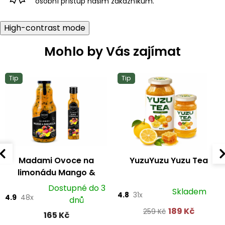
osobní přístup našim zákazníkům.
High-contrast mode
Mohlo by Vás zajímat
Tip
Tip
Madami Ovoce na
YuzuYuzu Yuzu Tea
limonádu Mango &
marakuja
Dostupné do 3
Skladem
4.8
31x
4.9
48x
dnů
189 Kč
259 Kč
165 Kč