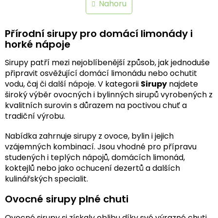
n
l
Nahoru
k
á
o
d
v
a
Přírodní sirupy pro domácí limonády i
á
c
n
horké nápoje
í
í
p
Sirupy patří mezi nejoblíbenější způsob, jak jednoduše
r
připravit osvěžující domácí limonádu nebo ochutit
v
k
vodu, čaj či další nápoje. V kategorii
Sirupy
najdete
y
široký výběr ovocných i bylinných sirupů vyrobených z
v
kvalitních surovin s důrazem na poctivou chuť a
ý
tradiční výrobu.
p
i
Nabídka zahrnuje sirupy z ovoce, bylin i jejich
s
vzájemných kombinací. Jsou vhodné pro přípravu
u
studených i teplých nápojů, domácích limonád,
koktejlů nebo jako ochucení dezertů a dalších
kulinářských specialit.
Ovocné sirupy plné chuti
Ovocné sirupy si získaly oblibu díky své výrazné chuti