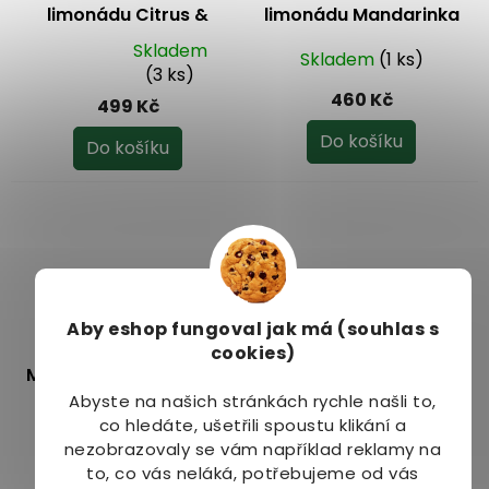
limonádu Citrus &
limonádu Mandarinka
máta 1000 ml
1000 ml – doprodej
Skladem
Skladem
(1 ks)
Průměrné
(3 ks)
hodnocení
460 Kč
499 Kč
produktu
je
Do košíku
Do košíku
5,0
z
5
hvězdiček.
Aby eshop
fungoval jak má (souhlas s
cookies)
Moštěnický sirup Lesní
Moštěnický sirup
směs 700 ml
Malina 700 ml
Abyste na našich stránkách rychle našli to,
co hledáte, ušetřili spoustu klikání a
Skladem
Skladem
(4 ks)
nezobrazovaly se vám například reklamy na
Průměrné
(3 ks)
to, co vás neláká, potřebujeme od vás
hodnocení
89 Kč