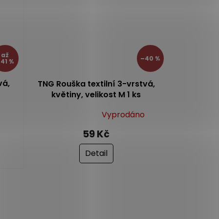
až
–40 %
41 %
vá,
TNG Rouška textilní 3-vrstvá,
květiny, velikost M 1 ks
Vyprodáno
Průměrné
hodnocení
59 Kč
produktu
je
Detail
5,0
z
5
hvězdiček.