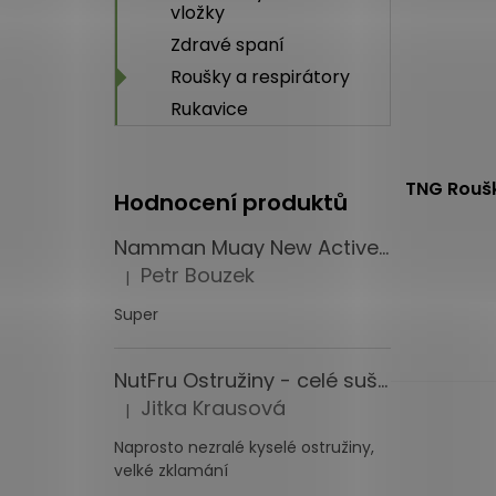
vložky
Zdravé spaní
Roušky a respirátory
Rukavice
TNG Rouška
Hodnocení produktů
Namman Muay New Active Cream Thajský krém 4x100 g
Průměrné
Petr Bouzek
|
Hodnocení produktu je 5 z 5 hvězdiček.
hodnocení
produktu
Super
je
4,7
NutFru Ostružiny - celé sušené mrazem 1000 g
z
Jitka Krausová
5
|
Hodnocení produktu je 1 z 5 hvězdiček.
hvězdiček.
Naprosto nezralé kyselé ostružiny,
velké zklamání