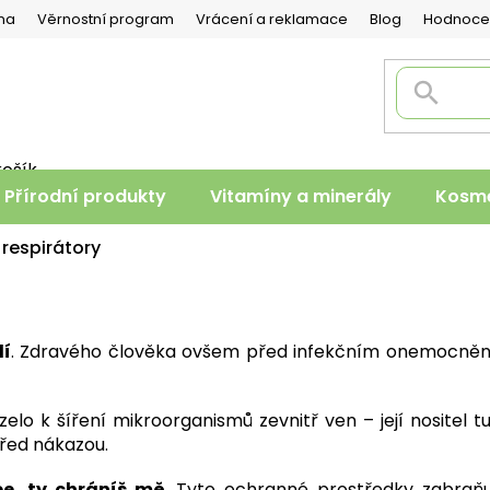
na
Věrnostní program
Vrácení a reklamace
Blog
Hodnoce
košík
PNÍ
Přírodní produkty
Vitamíny a minerály
Kosme
K
 respirátory
lí
. Zdravého člověka ovšem před infekčním onemocněn
elo k šíření mikroorganismů zevnitř ven – její nositel 
před nákazou.
e, ty chráníš mě
. Tyto ochranné prostředky zabraňu