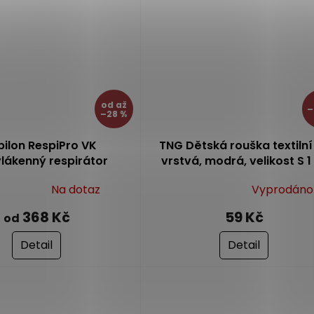
hvězdiček.
od
až
–
–28 %
pilon RespiPro VK
TNG Dětská rouška textilní
lákenný respirátor
vrstvá, modrá, velikost S 1
amosterilizační
Na dotaz
Vyprodáno
Průměrné
hodnocení
368 Kč
59 Kč
od
produktu
je
Detail
Detail
5,0
z
5
hvězdiček.