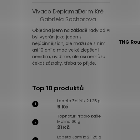
Vivaco DepigmaDerm Krém na pigmentové skvrny 50 ml
Gabriela Sochorova
|
Hodnocení produktu je 3 z 5 hvězdiček.
Objedna jsem na základě rady od AI
byl vybrán jako jeden z
TNG Rouš
nejúčinnějších, ale mažu se s ním
asi 10 dní a moc velké zlepšení
nevidím, uvidíme, ale asi nemůžu
Průměrné
čekat zázraky, třeba to přijde.
hodnocení
produktu
je
Top 10 produktů
4,1
z
Labeta Želírfix 2:1 25 g
5
9 Kč
hvězdiček.
Topnatur Probio kaše
Malina 60 g
21 Kč
Labeta JamFix 2:1 25 g