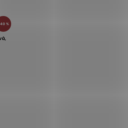
40 %
vá,
o