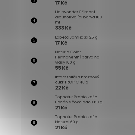
17 Kč
Hairwonder Přírodní
dlouhotrvající barva 100
ml
333 Kč
Labeta JamFix 3:1 25 g
17 Kč
Naturia Color
Permanentní barva na
vlasy 100 g
55 Kč
Intact rolička hroznový
cukr TROPIC 40 g
22 Kč
Topnatur Probio kaše
Banán s čokoládou 60 g
21 Kč
Topnatur Probio kaše
Natural 60 g
21 Kč