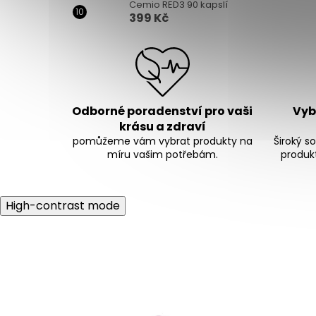
Cemio RED3 90 kapslí
399 Kč
Odborné poradenství pro vaši
Vybí
krásu a zdraví
pomůžeme vám vybrat produkty na
Široký s
míru vašim potřebám.
produkt
High-contrast mode