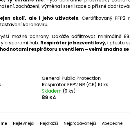
nošení, zacházení, výměna i sterilizace a přísné dodržová
ejen okolí, ale i jeho uživatele
. Certifikovaný
FFP2 r
zastavení koronaviru.
šší možné ochrany. Dokáže odfiltrovat minimálně 99 
ry a sporami hub.
Respirátor je bezventilový
, i přesto
 hodnotami respirátoru s ventilem – velmi snadno s
General Public Protection
s
Respirátor FFP2 NR (CE) 10 ks
Skladem
(9 ks)
89 Kč
eme
Nejlevnější
Nejdražší
Nejprodávanější
Abecedně