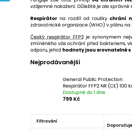
vzájemné nakažení. Důležité je ale správné 
Respirátor
na rozdíl od roušky
chrání n
zdravotnické organizace (WHO) v plánu na 
Český respirátor FFP3
je synonymem nejvy
zmíněného vás ochrání před bakteriemi, vi
odporu, jehož
hodnoty jsou srovnatelné s
Nejprodávanější
General Public Protection
Respirátor FFP2 NR (CE) 100 k
Dostupné do 1 dne
799 Kč
Ř
a
Doporučuj
z
P