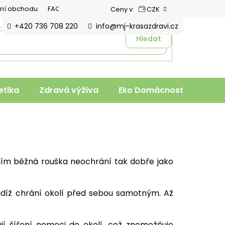
ní obchodu
FAQ
Ceny v:
CZK
+420 736 708 220
info@mj-krasazdravi.cz
Hledat
tika
Zdravá výživa
Eko Domácnost
Veter
ím běžná rouška neochrání tak dobře jako
tudíž chrání okolí před sebou samotným. Až
jí šíření nemoci do okolí, což znemožňuje