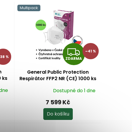
Multipack
Z
–41 %
38 %
ZDARMA
D
n
General Public Protection
A
0 ks
Respirátor FFP2 NR (CE) 1000 ks
R
 dne
Dostupné do 1 dne
Průměrné
hodnocení
M
7 599 Kč
produktu
A
je
Do košíku
5,0
z
5