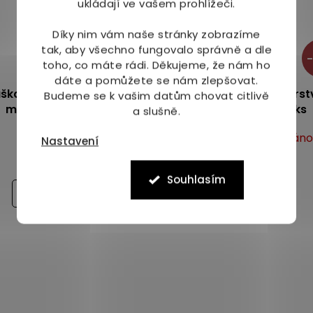
ukládají ve vašem prohlížeči.
Díky nim vám naše stránky zobrazíme
tak, aby všechno fungovalo správně a dle
–40 %
–
toho, co máte rádi.
Děkujeme, že nám ho
dáte a pomůžete se nám zlepšovat.
ka textilní 3-vrstvá,
TNG Rouška textilní 3-vrst
Budeme se k vašim datům chovat citlivě
modrá 1 ks
růžová, velikost M 1 ks
a slušně.
Vyprodáno
Vyprodán
Průměrné
Nastavení
hodnocení
59 Kč
59 Kč
produktu
Souhlasím
je
Detail
Detail
5,0
z
O
5
v
hvězdiček.
l
á
d
a