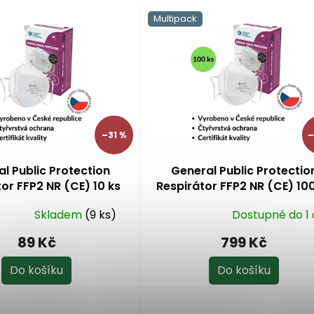
Multipack
–31 %
–
l Public Protection
General Public Protectio
or FFP2 NR (CE) 10 ks
Respirátor FFP2 NR (CE) 10
Skladem
(9 ks)
Dostupné do 1
Průměrné
hodnocení
89 Kč
799 Kč
produktu
je
Do košíku
Do košíku
5,0
z
5