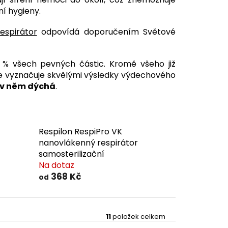
ní hygieny.
espirátor
odpovídá doporučením Světové
% všech pevných částic. Kromě všeho již
 se vyznačuje skvělými výsledky výdechového
e v něm dýchá
.
Respilon RespiPro VK
nanovlákenný respirátor
samosterilizační
Na dotaz
368 Kč
od
11
položek celkem