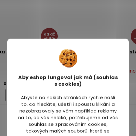
od
až
–69 %
–
 textilní 3-vrstvá 1 ks
TNG Rouška textilní 3-vrst
černá 1 ks
Vyprodáno
Vyprodáno
Průměrné
Aby eshop
fungoval jak má (souhlas
hodnocení
58 Kč
58 Kč
od
od
s cookies)
produktu
je
Detail
Detail
Abyste na našich stránkách rychle našli
4,8
to, co hledáte, ušetřili spoustu klikání a
z
nezobrazovaly se vám například reklamy
5
na to, co vás neláká, potřebujeme od vás
hvězdiček.
souhlas se zpracováním cookies,
takových malých souborů, které se