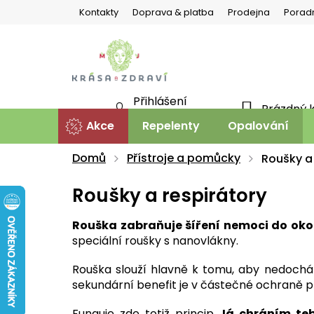
Přejít
Kontakty
Doprava & platba
Prodejna
Porad
na
obsah
Přihlášení
Prázdný 
NÁKU
Nová registrace
Akce
Repelenty
Opalování
KOŠÍ
Domů
Přístroje a pomůcky
Roušky a
Roušky a respirátory
Rouška zabraňuje šíření nemoci do oko
speciální roušky s nanovlákny.
Rouška slouží hlavně k tomu, aby nedocház
sekundární benefit je v částečné ochraně 
Funguje zde totiž princip
Já chráním teb