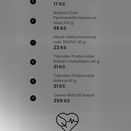
17 Kč
Naturia Color
Permanentní barva na
vlasy 100 g
55 Kč
Intact rolička hroznový
cukr TROPIC 40 g
22 Kč
Topnatur Probio kaše
Banán s čokoládou 60 g
21 Kč
Topnatur Probio kaše
Natural 60 g
21 Kč
Cemio RED3 90 kapslí
399 Kč