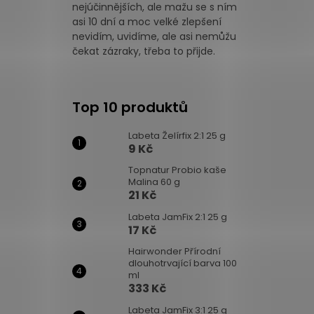
nejúčinnějších, ale mažu se s ním
asi 10 dní a moc velké zlepšení
nevidím, uvidíme, ale asi nemůžu
čekat zázraky, třeba to přijde.
Top 10 produktů
Labeta Želírfix 2:1 25 g
9 Kč
Topnatur Probio kaše
Malina 60 g
21 Kč
Labeta JamFix 2:1 25 g
17 Kč
Hairwonder Přírodní
dlouhotrvající barva 100
ml
333 Kč
Labeta JamFix 3:1 25 g