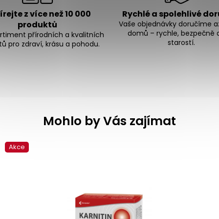
rejte z více než 10 000
Rychlé a spolehlivé do
produktů
Vaše objednávky doručíme a
domů – rychle, bezpečně 
ortiment přírodních a kvalitních
starostí.
ů pro zdraví, krásu a pohodu.
Mohlo by Vás zajímat
Akce