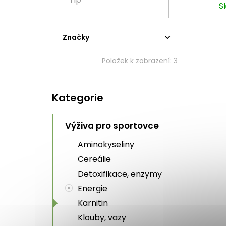
ů
S
Značky
Položek k zobrazení:
3
Přeskočit
Kategorie
kategorie
Výživa pro sportovce
Aminokyseliny
Cereálie
Detoxifikace, enzymy
Energie
Karnitin
Klouby, vazy