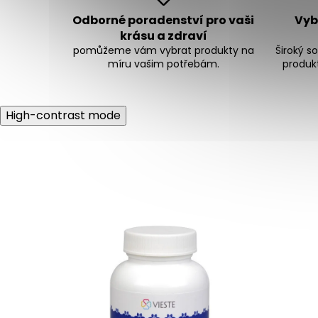
Odborné poradenství pro vaši
Vybí
krásu a zdraví
pomůžeme vám vybrat produkty na
Široký s
míru vašim potřebám.
produkt
High-contrast mode