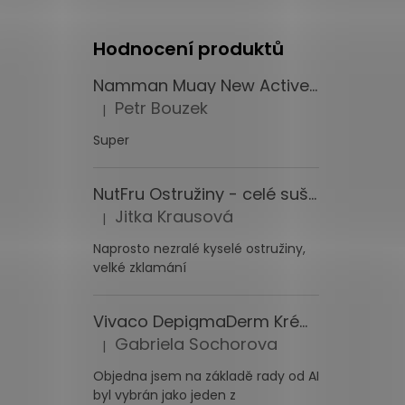
Hodnocení produktů
Namman Muay New Active Cream Thajský krém 4x100 g
Petr Bouzek
|
Hodnocení produktu je 5 z 5 hvězdiček.
Super
NutFru Ostružiny - celé sušené mrazem 1000 g
Jitka Krausová
|
Hodnocení produktu je 1 z 5 hvězdiček.
Naprosto nezralé kyselé ostružiny,
velké zklamání
Vivaco DepigmaDerm Krém na pigmentové skvrny 50 ml
Gabriela Sochorova
|
Hodnocení produktu je 3 z 5 hvězdiček.
Objedna jsem na základě rady od AI
byl vybrán jako jeden z