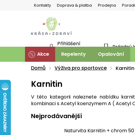
Přejít
Kontakty
Doprava & platba
Prodejna
Porad
na
obsah
Přihlášení
Prázdný 
NÁKU
Nová registrace
Akce
Repelenty
Opalování
KOŠÍ
Domů
Výživa pro sportovce
Karnitin
Karnitin
V této kategorii naleznete nabídku karniti
kombinaci s Acetyl koenzymem A ( Acetyl C
Nejprodávanější
Naturvita Karnitin + chrom 50