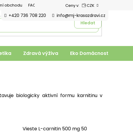
ní obchodu
FAQ
Ceny v:
CZK
+420 736 708 220
info@mj-krasazdravi.cz
Hledat
tika
Zdravá výživa
Eko Domácnost
Veter
tavuje biologicky aktivní formu karnitinu v
Vieste L-carnitin 500 mg 50