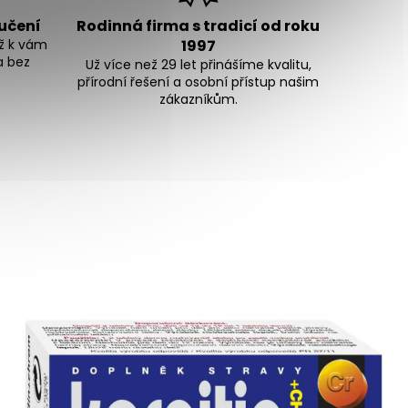
ručení
Rodinná firma s tradicí od roku
ž k vám
1997
a bez
Už více než 29 let přinášíme kvalitu,
přírodní řešení a osobní přístup našim
zákazníkům.