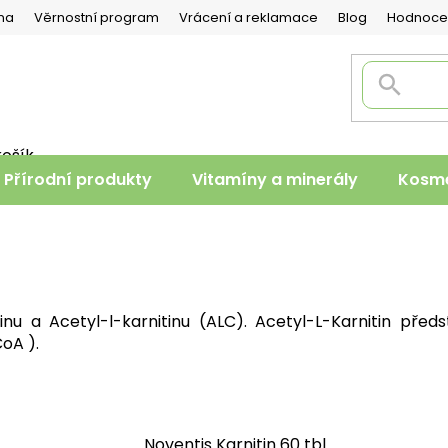
na
Věrnostní program
Vrácení a reklamace
Blog
Hodnoce
košík
PNÍ
Přírodní produkty
Vitamíny a minerály
Kosme
K
nu a Acetyl-l-karnitinu (ALC). Acetyl-L-Karnitin předs
oA ).
Noventis Karnitin 60 tbl.