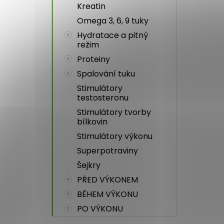
Kreatin
Omega 3, 6, 9 tuky
Hydratace a pitný
režim
Proteiny
Spalování tuku
Stimulátory
testosteronu
Stimulátory tvorby
bílkovin
Stimulátory výkonu
Superpotraviny
Šejkry
PŘED VÝKONEM
BĚHEM VÝKONU
PO VÝKONU