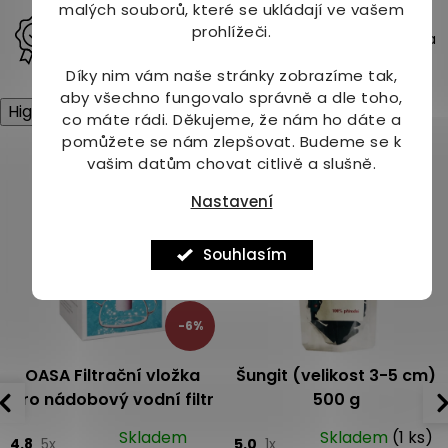
p
malých souborů, které se ukládají ve vašem
i
Rodinná firma s tradicí od roku 1997
prohlížeči.
s
Už více než 29 let přinášíme kvalitu, přírodní řešení a
u
osobní přístup našim zákazníkům.
Díky nim vám naše stránky zobrazíme tak,
aby všechno fungovalo správně a dle toho,
High-contrast mode
co máte rádi.
Děkujeme, že nám ho dáte a
pomůžete se nám zlepšovat. Budeme se k
Mohlo by Vás zajímat
vašim datům chovat citlivě a slušně.
Nastavení
Souhlasím
-6%
OASA Filtrační vložka
Šungit (velikost 3-5 cm)
pro nádobový vodní filtr
500 g
Skladem
Skladem
(1 ks)
4.8
5x
5.0
1x