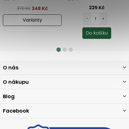
225 Kč
348 Kč
370 Kč
Varianty
Z
O nás
á
p
a
O nákupu
t
í
Blog
Facebook