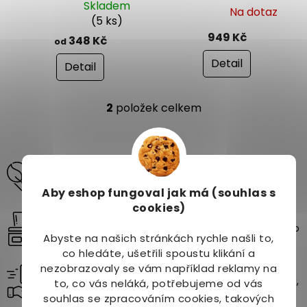
k
Skladem
Na dotaz
Průměrné
Průměrné
t
(5 ks)
hodnocení
hodnocení
ů
949 Kč
348 Kč
od
produktu
produktu
je
je
Detail
Detail
4,5
4,8
z
z
5
5
2
položek celkem
O
hvězdiček.
hvězdiček.
v
l
á
Odborné poradenství pro vaši krásu a zdraví
d
pomůžeme vám vybrat produkty na míru vašim
a
potřebám.
c
Aby eshop
fungoval jak má (souhlas s
í
cookies)
Vybírejte z více než 10 000 produktů
p
Široký sortiment přírodních a kvalitních produktů pro
r
Abyste na našich stránkách rychle našli to,
zdraví, krásu a pohodu.
v
co hledáte, ušetřili spoustu klikání a
k
nezobrazovaly se vám například reklamy na
Rychlé a spolehlivé doručení
y
Vaše objednávky doručíme až k vám domů – rychle,
v
to, co vás neláká, potřebujeme od vás
bezpečně a bez starostí.
ý
souhlas se zpracováním cookies, takových