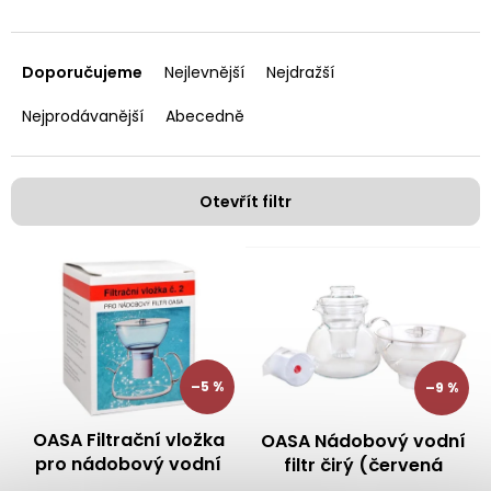
Ř
a
Doporučujeme
Nejlevnější
Nejdražší
z
e
Nejprodávanější
Abecedně
n
í
p
Otevřít filtr
r
o
V
d
ý
u
p
k
i
t
s
ů
p
–5 %
–9 %
r
o
OASA Filtrační vložka
OASA Nádobový vodní
d
pro nádobový vodní
filtr čirý (červená
u
filtr
vložka)