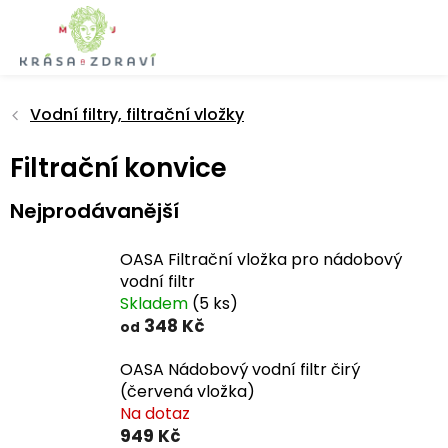
Přejít
na
obsah
Vodní filtry, filtrační vložky
Filtrační konvice
Nejprodávanější
OASA Filtrační vložka pro nádobový
vodní filtr
Skladem
(5 ks)
348 Kč
od
OASA Nádobový vodní filtr čirý
(červená vložka)
Na dotaz
949 Kč