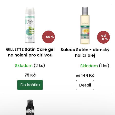
o
V
d
ý
u
p
k
i
t
s
ů
p
od
–50 %
–0 %
r
o
GILLETTE Satin Care gel
Saloos Satén - dámský
d
na holení pro citlivou
holicí olej
u
pokožka 200 ml
k
Skladem
(2 ks)
Skladem
(1 ks)
Průměrné
t
hodnocení
ů
75 Kč
144 Kč
od
produktu
je
Do košíku
Detail
5,0
z
5
hvězdiček.