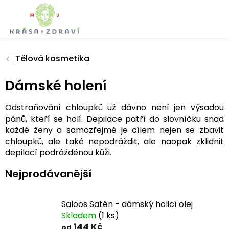
Přejít
na
obsah
Tělová kosmetika
Dámské holení
Odstraňování chloupků už dávno není jen výsadou
pánů, kteří se holí. Depilace patří do slovníčku snad
každé ženy a samozřejmě je cílem nejen se zbavit
chloupků, ale také nepodráždit, ale naopak zklidnit
depilací podrážděnou kůži.
Nejprodávanější
Saloos Satén - dámský holicí olej
Skladem
(1 ks)
144 Kč
od