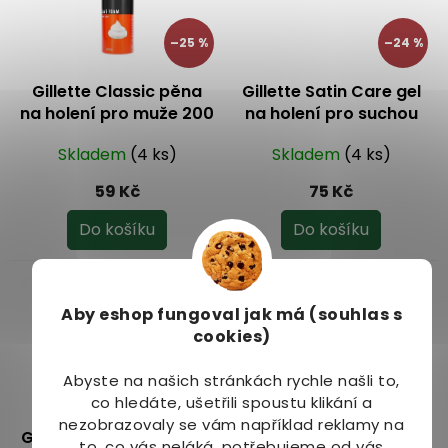
–25 %
–24 %
Gillette Classic pěna
Gillette Satin Care gel
na holení pro muže 200
na holení pro suchou
ml
pokožku pro ženy 200
Skladem
(4 ks)
Skladem
(4 ks)
ml
59 Kč
75 Kč
Do košíku
Do košíku
Aby eshop
fungoval jak má (souhlas s
cookies)
Abyste na našich stránkách rychle našli to,
–26 %
–3 %
co hledáte, ušetřili spoustu klikání a
nezobrazovaly se vám například reklamy na
Gillette Venus náhradní
ISISPharma Suavigel
to, co vás neláká, potřebujeme od vás