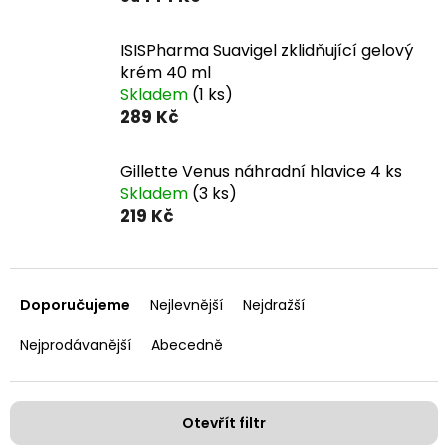
ISISPharma Suavigel zklidňující gelový
krém 40 ml
Skladem
(1 ks)
289 Kč
Gillette Venus náhradní hlavice 4 ks
Skladem
(3 ks)
219 Kč
Ř
a
Doporučujeme
Nejlevnější
Nejdražší
z
e
Nejprodávanější
Abecedně
n
í
p
Otevřít filtr
r