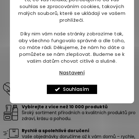
hlavice 4 ks
zklidňující gelový krém
souhlas se zpracováním cookies, takových
40 ml
malých souborů, které se ukládají ve vašem
Skladem
(3 ks)
Skladem
(1 ks)
Průměrné
prohlížeči.
hodnocení
219 Kč
289 Kč
produktu
Díky nim vám naše stránky zobrazíme tak,
je
Do košíku
Do košíku
aby všechno fungovalo správně a dle toho,
5,0
co máte rádi.
Děkujeme, že nám ho dáte a
z
pomůžete se nám zlepšovat. Budeme se k
6
položek celkem
5
O
vašim datům chovat citlivě a slušně.
hvězdiček.
v
l
Nastavení
á
Odborné poradenství pro vaši krásu a zdraví
d
pomůžeme vám vybrat produkty na míru vašim
Souhlasím
a
potřebám.
c
í
Vybírejte z více než 10 000 produktů
p
Široký sortiment přírodních a kvalitních produktů pro
r
zdraví, krásu a pohodu.
v
k
Rychlé a spolehlivé doručení
y
Vaše objednávky doručíme až k vám domů – rychle,
v