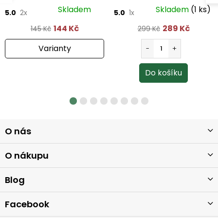
40 ml
Skladem
Skladem
(1 ks)
5.0
2x
5.0
1x
144 Kč
289 Kč
145 Kč
299 Kč
Varianty
Z
O nás
á
p
a
O nákupu
t
í
Blog
Facebook