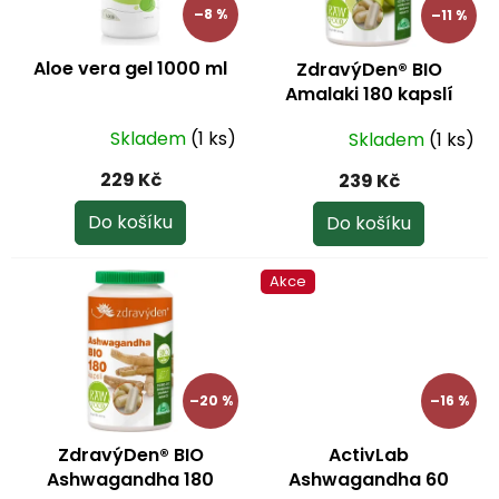
p
–8 %
–11 %
r
o
Aloe vera gel 1000 ml
ZdravýDen® BIO
d
Amalaki 180 kapslí
u
k
Skladem
(1 ks)
Skladem
(1 ks)
Průměrné
Průměrné
t
hodnocení
hodnocení
ů
229 Kč
239 Kč
produktu
produktu
je
je
Do košíku
Do košíku
5,0
5,0
z
z
Akce
5
5
hvězdiček.
hvězdiček.
–20 %
–16 %
ZdravýDen® BIO
ActivLab
Ashwagandha 180
Ashwagandha 60