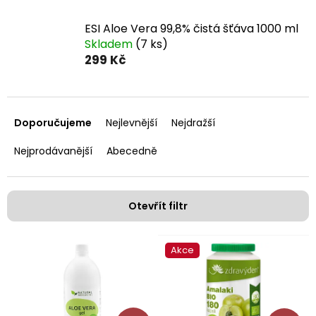
ESI Aloe Vera 99,8% čistá šťáva 1000 ml
Skladem
(7 ks)
299 Kč
Ř
a
Doporučujeme
Nejlevnější
Nejdražší
z
e
Nejprodávanější
Abecedně
n
í
p
Otevřít filtr
r
o
V
d
Akce
ý
u
p
k
i
t
s
ů