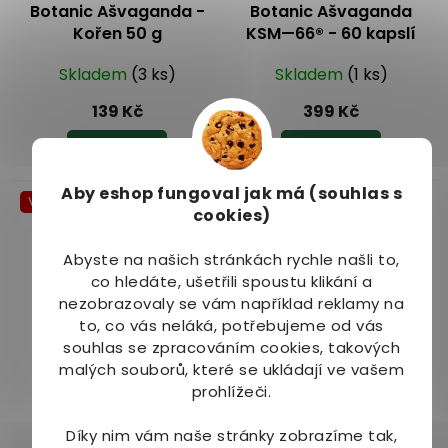
Botanic Ašvaganda -
Botanic Ašvaganda
Kořen 50 g
KSM—66® - 60 kapslí
Skladem
(3 ks)
Skladem
(1 ks)
139 Kč
399 Kč
Do košíku
Do košíku
Aby eshop
fungoval jak má (souhlas s
Více za méně
Více za méně
cookies)
Abyste na našich stránkách rychle našli to,
co hledáte, ušetřili spoustu klikání a
nezobrazovaly se vám například reklamy na
to, co vás neláká, potřebujeme od vás
souhlas se zpracováním cookies, takových
Botanic Ašvaganda
Botanic Tolice vojtěška
malých souborů, které se ukládají ve vašem
KSM—66® BIO - 20 g
(Alfalfa) - Extrakt z
prohlížeči.
listů s 30 % chlorofyl 60
Skladem
(4 ks)
Skladem
(2 ks)
kapslí
Díky nim vám naše stránky zobrazíme tak,