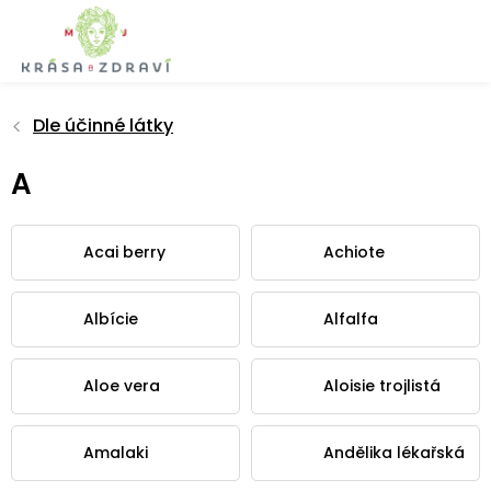
Přejít
na
obsah
Dle účinné látky
A
Acai berry
Achiote
Albície
Alfalfa
Aloe vera
Aloisie trojlistá
Amalaki
Andělika lékařská