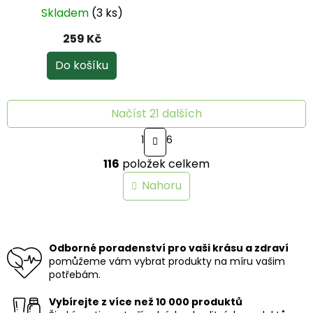
Skladem
(3 ks)
259 Kč
Do košíku
Načíst 21 dalších
S
1
6
t
O
r
116
položek celkem
v
á
n
l
Nahoru
k
á
o
d
v
a
á
c
n
í
Odborné poradenství pro vaši krásu a zdraví
í
p
pomůžeme vám vybrat produkty na míru vašim
r
potřebám.
v
k
Vybírejte z více než 10 000 produktů