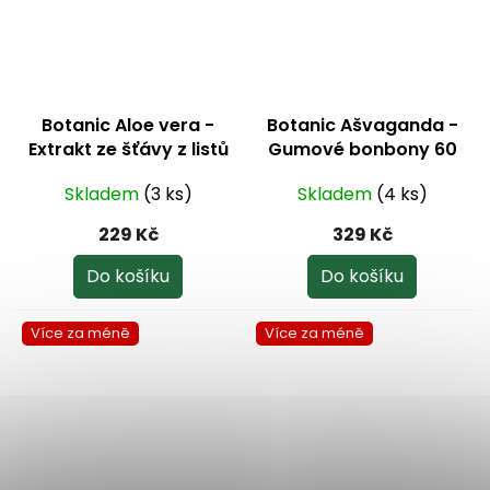
Botanic Aloe vera -
Botanic Ašvaganda -
Extrakt ze šťávy z listů
Gumové bonbony 60
100:1 - 40 kapslí
ks
Skladem
(3 ks)
Skladem
(4 ks)
229 Kč
329 Kč
Do košíku
Do košíku
Více za méně
Více za méně