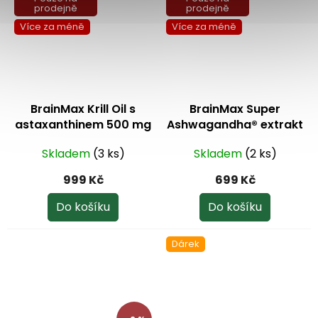
prodejně
prodejně
Více za méně
Více za méně
BrainMax Krill Oil s
BrainMax Super
astaxanthinem 500 mg
Ashwagandha® extrakt
100 softgel kapslí
KSM – 66® Ašvaganda
Skladem
(3 ks)
Skladem
(2 ks)
extrakt 100 kapslí
999 Kč
699 Kč
Do košíku
Do košíku
Dárek