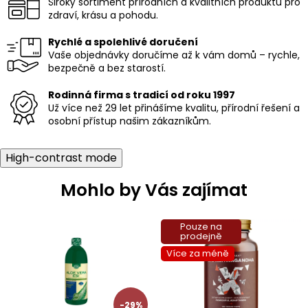
y
Široký sortiment přírodních a kvalitních produktů pro
v
zdraví, krásu a pohodu.
ý
p
Rychlé a spolehlivé doručení
i
Vaše objednávky doručíme až k vám domů – rychle,
s
bezpečně a bez starostí.
u
Rodinná firma s tradicí od roku 1997
Už více než 29 let přinášíme kvalitu, přírodní řešení a
osobní přístup našim zákazníkům.
High-contrast mode
Mohlo by Vás zajímat
Pouze na
prodejně
Více za méně
-29%