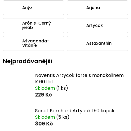
Anýz
Arjuna
Arónie-Černý
Artyčok
jeřáb
Ašvaganda-
Astaxanthin
Vitánie
Nejprodávanější
Noventis Artyčok forte s monakolinem
K 60 tbl.
Skladem
(1 ks)
229 Kč
Sanct Bernhard Artyčok 150 kapslí
Skladem
(5 ks)
309 Kč