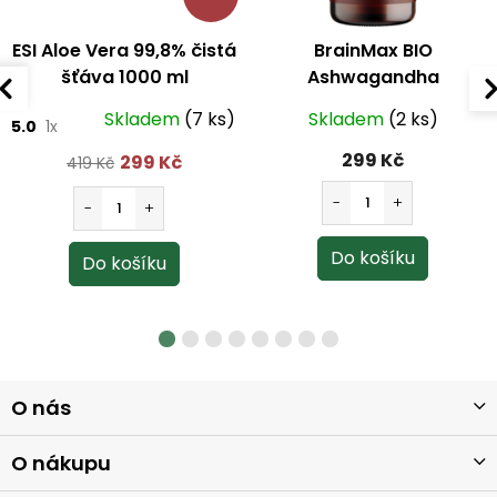
ESI Aloe Vera 99,8% čistá
BrainMax BIO
šťáva 1000 ml
Ashwagandha
(ašvaganda) 560 mg
Skladem
(7 ks)
Skladem
(2 ks)
5.0
1x
100 kapslí
299 Kč
299 Kč
419 Kč
Z
O nás
á
p
a
O nákupu
t