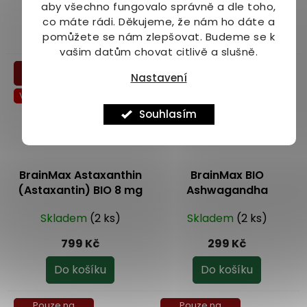
199 Kč
299 Kč
aby všechno fungovalo správně a dle toho,
co máte rádi.
Děkujeme, že nám ho dáte a
Do košíku
Do košíku
pomůžete se nám zlepšovat. Budeme se k
vašim datům chovat citlivě a slušně.
Pouze na
Pouze na
Nastavení
prodejně
prodejně
Více za méně
Více za méně
Souhlasím
BrainMax Astaxanthin
BrainMax BIO
(Astaxantin) BIO 8 mg
Ashwagandha
60 rostlinných kapslí
(ašvaganda) 560 mg
Skladem
(2 ks)
Skladem
(2 ks)
100 kapslí
799 Kč
299 Kč
Do košíku
Do košíku
Pouze na
Pouze na