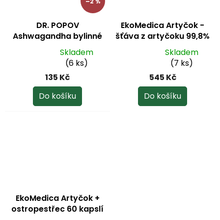
–2 %
DR. POPOV
EkoMedica Artyčok -
Ashwagandha bylinné
šťáva z artyčoku 99,8%
kapky 50 ml
1000 ml
+ dárek
Skladem
Skladem
Artyčok 30 kapslí
Průměrné
Průměrné
(6 ks)
(7 ks)
hodnocení
hodnocení
135 Kč
545 Kč
produktu
produktu
je
je
Do košíku
Do košíku
5,0
5,0
z
z
5
5
hvězdiček.
hvězdiček.
EkoMedica Artyčok +
ostropestřec 60 kapslí