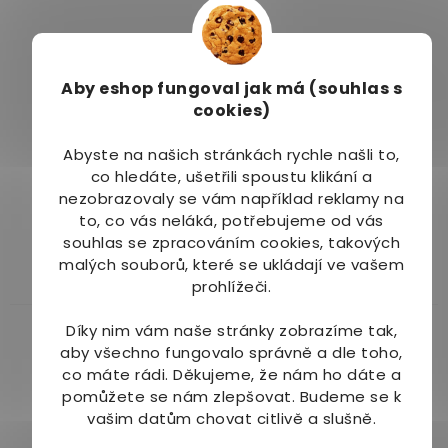
hvězdiček.
hvězdiček.
Aby eshop
fungoval jak má (souhlas s
–10 %
cookies)
VitaHarmony Giga
Wolfberry Brusinka
Abyste na našich stránkách rychle našli to,
Brusinky 7700 mg 60
extrakt kapsle 120 ks
co hledáte, ušetřili spoustu klikání a
tbl.
Skladem
(2 ks)
Skladem
(1 ks)
nezobrazovaly se vám například reklamy na
to, co vás neláká, potřebujeme od vás
137 Kč
219 Kč
souhlas se zpracováním cookies, takových
malých souborů, které se ukládají ve vašem
Do košíku
Do košíku
prohlížeči.
Více za méně
Díky nim vám naše stránky zobrazíme tak,
aby všechno fungovalo správně a dle toho,
co máte rádi.
Děkujeme, že nám ho dáte a
pomůžete se nám zlepšovat. Budeme se k
vašim datům chovat citlivě a slušně.
–16 %