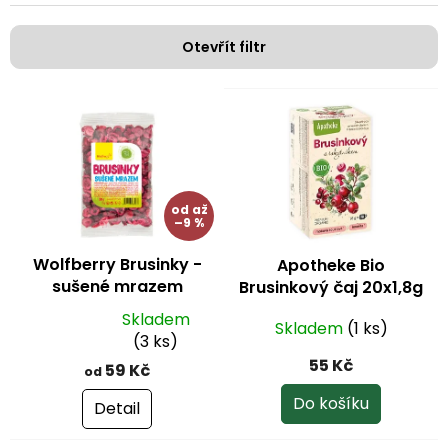
í
p
Otevřít filtr
r
o
V
d
ý
u
p
k
i
t
s
ů
p
od
až
–9 %
r
o
Wolfberry Brusinky -
Apotheke Bio
d
sušené mrazem
Brusinkový čaj 20x1,8g
u
k
Skladem
Skladem
(1 ks)
Průměrné
t
(3 ks)
hodnocení
ů
55 Kč
59 Kč
od
produktu
je
Do košíku
Detail
5,0
z