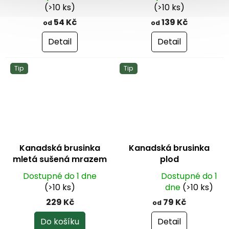
(>10 ks)
(>10 ks)
54 Kč
139 Kč
od
od
Detail
Detail
Tip
Tip
Kanadská brusinka
Kanadská brusinka
mletá sušená mrazem
plod
- lyofilizovaná 50g
Dostupné do 1 dne
Dostupné do 1
Průměrné
(>10 ks)
dne
(>10 ks)
hodnocení
229 Kč
79 Kč
od
produktu
je
Do košíku
Detail
5,0