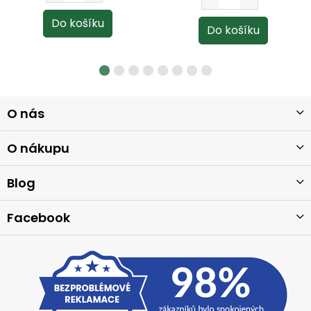
Z
O nás
á
p
a
O nákupu
t
í
Blog
Facebook