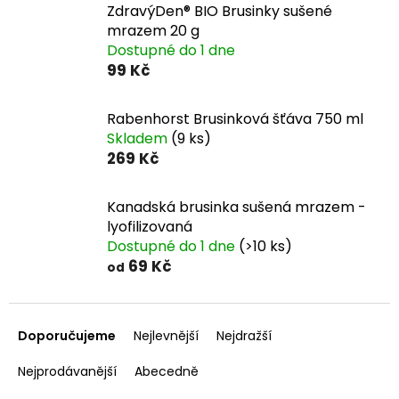
ZdravýDen® BIO Brusinky sušené
mrazem 20 g
Dostupné do 1 dne
99 Kč
Rabenhorst Brusinková šťáva 750 ml
Skladem
(9 ks)
269 Kč
Kanadská brusinka sušená mrazem -
lyofilizovaná
Dostupné do 1 dne
(>10 ks)
69 Kč
od
Ř
a
Doporučujeme
Nejlevnější
Nejdražší
z
e
Nejprodávanější
Abecedně
n