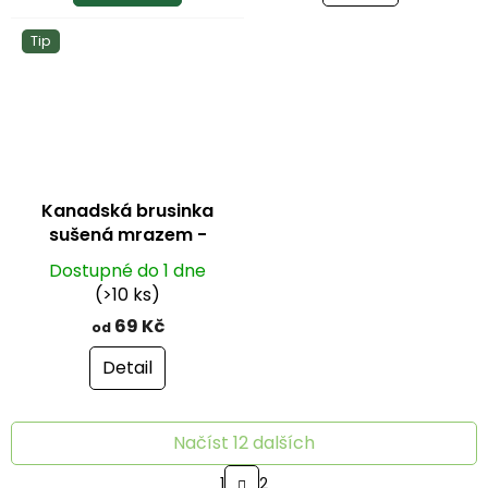
z
Tip
5
hvězdiček.
Kanadská brusinka
sušená mrazem -
lyofilizovaná
Dostupné do 1 dne
(>10 ks)
69 Kč
od
Detail
Načíst 12 dalších
S
1
2