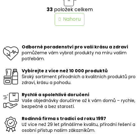
t
O
r
33
položek celkem
v
á
n
l
Nahoru
k
á
o
d
v
a
á
c
n
í
Odborné poradenství pro vaši krásu a zdraví
í
p
pomůžeme vám vybrat produkty na míru vašim
r
potřebám.
v
k
Vybírejte z více než 10 000 produktů
y
Široký sortiment přírodních a kvalitních produktů pro
v
zdraví, krásu a pohodu.
ý
p
Rychlé a spolehlivé doručení
i
Vaše objednávky doručíme až k vám domů – rychle,
s
bezpečně a bez starostí.
u
Rodinná firma s tradicí od roku 1997
Už více než 29 let přinášíme kvalitu, přírodní řešení a
osobní přístup našim zákazníkům.