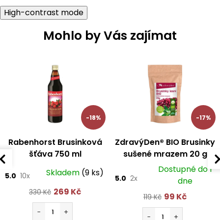
High-contrast mode
Mohlo by Vás zajímat
-18%
-17%
Rabenhorst Brusinková
ZdravýDen® BIO Brusinky
šťáva 750 ml
sušené mrazem 20 g
Dostupné do 1
Skladem
(9 ks)
5.0
10x
5.0
2x
dne
269 Kč
330 Kč
99 Kč
119 Kč