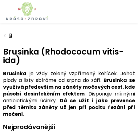
Přejít
na
obsah
B
Brusinka (Rhodococum vitis-
ida)
Brusinka
je vždy zelený vzpřímený keříček. Jehož
plody a listy sbíráme od srpna do září.
Brusinka
se
využívá především na záněty močových cest, kde
působí desinfekčním efektem
. Disponuje mírnými
antibiotickými účinky.
Dá se užít i jako prevence
před těmito záněty už jen při pocitu řezání při
močení.
Nejprodávanější