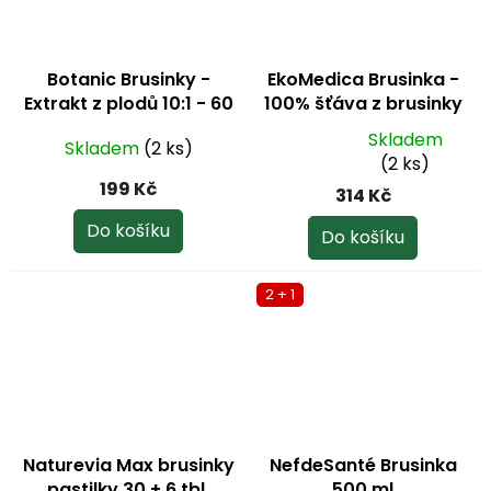
Botanic Brusinky -
EkoMedica Brusinka -
Extrakt z plodů 10:1 - 60
100% šťáva z brusinky
kapslí
500 ml
Skladem
Skladem
(2 ks)
Průměrné
(2 ks)
hodnocení
199 Kč
314 Kč
produktu
je
Do košíku
Do košíku
5,0
z
2 + 1
5
hvězdiček.
Naturevia Max brusinky
NefdeSanté Brusinka
pastilky 30 + 6 tbl.
500 ml