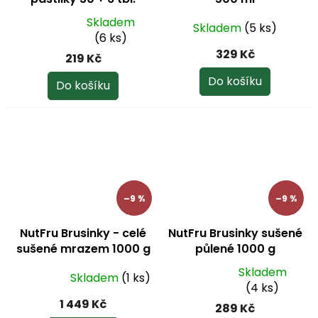
Skladem
Skladem
(5 ks)
Průměrné
(6 ks)
hodnocení
329 Kč
219 Kč
produktu
je
Do košíku
Do košíku
3,0
z
5
hvězdiček.
–9 %
–9 %
NutFru Brusinky - celé
NutFru Brusinky sušené
sušené mrazem 1000 g
půlené 1000 g
Skladem
Skladem
(1 ks)
Průměrné
Průměrné
(4 ks)
hodnocení
hodnocení
1 449 Kč
289 Kč
produktu
produktu