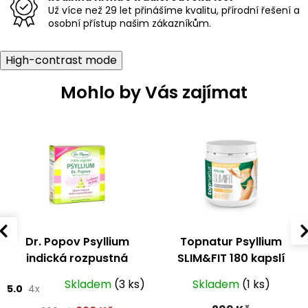
Už více než 29 let přinášíme kvalitu, přírodní řešení a
osobní přístup našim zákazníkům.
High-contrast mode
Mohlo by Vás zajímat
Dr. Popov Psyllium
Topnatur Psyllium
indická rozpustná
SLIM&FIT 180 kapslí
vláknina 500 g
Skladem
(3 ks)
Skladem
(1 ks)
5.0
4x