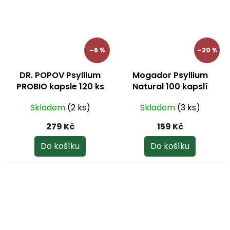
hvězdiček.
–6 %
–20 %
DR. POPOV Psyllium
Mogador Psyllium
PROBIO kapsle 120 ks
Natural 100 kapslí
Skladem
(2 ks)
Skladem
(3 ks)
279 Kč
159 Kč
Do košíku
Do košíku