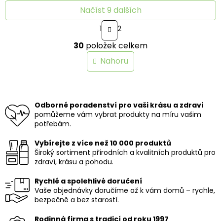
Načíst 9 dalších
S
1
2
t
O
r
30
položek celkem
v
á
n
l
Nahoru
k
á
o
d
v
a
á
c
n
í
Odborné poradenství pro vaši krásu a zdraví
í
p
pomůžeme vám vybrat produkty na míru vašim
r
potřebám.
v
k
Vybírejte z více než 10 000 produktů
y
Široký sortiment přírodních a kvalitních produktů pro
v
zdraví, krásu a pohodu.
ý
p
Rychlé a spolehlivé doručení
i
Vaše objednávky doručíme až k vám domů – rychle,
s
bezpečně a bez starostí.
u
Rodinná firma s tradicí od roku 1997