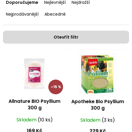
a
Doporučujeme
Nejlevnější
Nejdražší
z
e
Nejprodávanější
Abecedně
n
í
p
Otevřít filtr
r
o
V
d
ý
u
p
k
i
t
s
ů
p
–15 %
r
o
Allnature BIO Psyllium
Apotheke Bio Psyllium
d
300 g
300 g
u
k
Skladem
(10 ks)
Skladem
(3 ks)
t
ů
169 Kč
229 Kč