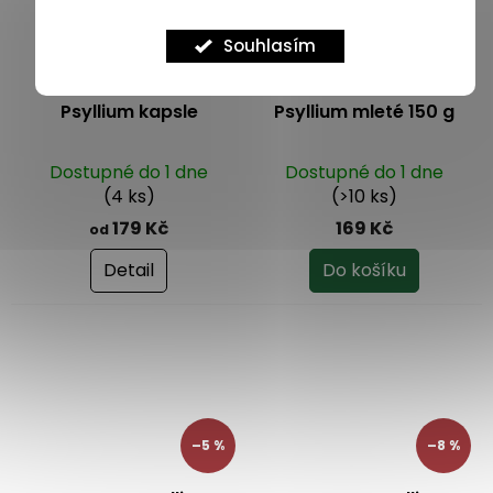
Souhlasím
Psyllium kapsle
Psyllium mleté 150 g
Dostupné do 1 dne
Dostupné do 1 dne
(4 ks)
(>10 ks)
179 Kč
169 Kč
od
Detail
Do košíku
–5 %
–8 %