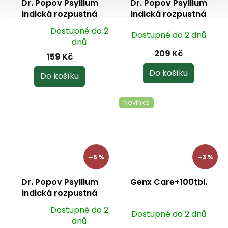
Dr. Popov Psyllium
Dr. Popov Psyllium
indická rozpustná
indická rozpustná
vláknina 200 g
vláknina DÓZA 240 g
Dostupné do 2
Dostupné do 2 dnů
Průměrné
dnů
hodnocení
209 Kč
159 Kč
produktu
je
Do košíku
Do košíku
5,0
z
Novinka
5
hvězdiček.
–5 %
–3 %
Dr. Popov Psyllium
Genx Care+100tbl.
indická rozpustná
vláknina kapsle 120 ks
Dostupné do 2
Dostupné do 2 dnů
Průměrné
dnů