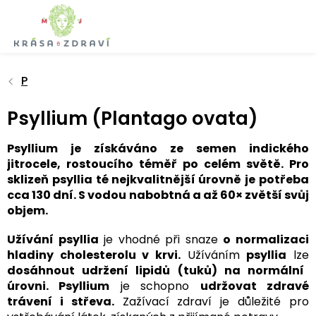
Přejít
na
obsah
P
Psyllium (Plantago ovata)
Psyllium je získáváno ze semen indického
jitrocele, rostoucího téměř po celém světě. Pro
sklizeň psyllia té nejkvalitnější úrovně je potřeba
cca 130 dní. S vodou nabobtná a až 60× zvětší svůj
objem.
Užívání psyllia
je vhodné při snaze
o normalizaci
hladiny cholesterolu v krvi.
Užíváním
psyllia
lze
dosáhnout udržení lipidů (tuků) na normální
úrovni. Psyllium
je schopno
udržovat zdravé
trávení i střeva.
Zažívací zdraví je důležité pro