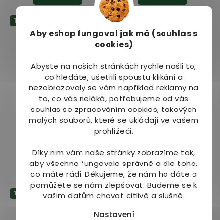
Tip
Tip
Aby eshop
fungoval jak má (souhlas s
cookies)
Abyste na našich stránkách rychle našli to,
co hledáte, ušetřili spoustu klikání a
nezobrazovaly se vám například reklamy na
Psyllium
Psyllium černé celé
to, co vás neláká, potřebujeme od vás
souhlas se zpracováním cookies, takových
malých souborů, které se ukládají ve vašem
Dostupné do 1 dne
Dostupné do 1 dne
prohlížeči.
(>10 ks)
(>10 ks)
99 Kč
89 Kč
od
od
Díky nim vám naše stránky zobrazíme tak,
aby všechno fungovalo správně a dle toho,
Detail
Detail
co máte rádi.
Děkujeme, že nám ho dáte a
pomůžete se nám zlepšovat. Budeme se k
Tip
Tip
vašim datům chovat citlivě a slušně.
Nastavení