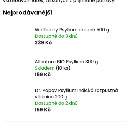
vstřebávání látek, získaných z přijímané potravy.
Nejprodávanější
Wolfberry Psyllium drcené 500 g
Dostupné do 3 dnů
239 Kč
Allnature BIO Psyllium 300 g
Skladem
(10 ks)
169 Kč
Dr. Popov Psyllium indická rozpustná
vláknina 200 g
Dostupné do 2 dnů
159 Kč
Ř