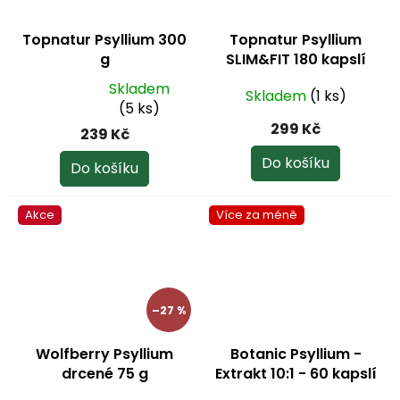
Topnatur Psyllium 300
Topnatur Psyllium
g
SLIM&FIT 180 kapslí
Skladem
Skladem
(1 ks)
Průměrné
(5 ks)
hodnocení
299 Kč
239 Kč
produktu
je
Do košíku
Do košíku
5,0
z
Akce
Více za méně
5
hvězdiček.
–27 %
Wolfberry Psyllium
Botanic Psyllium -
drcené 75 g
Extrakt 10:1 - 60 kapslí