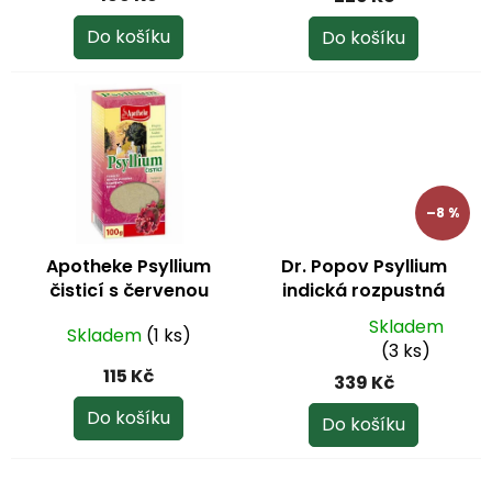
Do košíku
Do košíku
–8 %
Apotheke Psyllium
Dr. Popov Psyllium
čisticí s červenou
indická rozpustná
řepou 100 g
vláknina 500 g
Skladem
Skladem
(1 ks)
Průměrné
(3 ks)
hodnocení
115 Kč
339 Kč
produktu
je
Do košíku
Do košíku
5,0
z
5