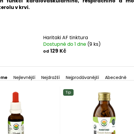
ch funkcí kardiovaskulárního, respiračního a m
rolu v krvi.
Haritaki AF tinktura
Dostupné do 1 dne
(9 ks)
129 Kč
od
eme
Nejlevnější
Nejdražší
Nejprodávanější
Abecedně
Tip