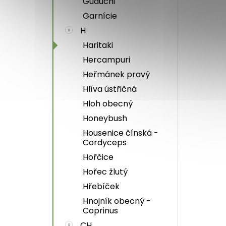
Guduchi
Garnície
H
Haritaki
Hercampuri
Heřmánek pravý
Hlíva ústřičná
Hloh obecný
Honeybush
Housenice čínská -
Cordyceps
Hořčice
Hořec žlutý
Hřebíček
Hnojník obecný -
Coprinus
CH