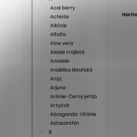
Acai berry
Harit
Achiote
Albície
Alfalfa
Aloe vera
Aloisie trojlistá
Amalaki
Andělika lékařská
Anýz
Arjuna
Arónie-Černý jeřáb
Artyčok
Ašvaganda-Vitánie
Astaxanthin
B