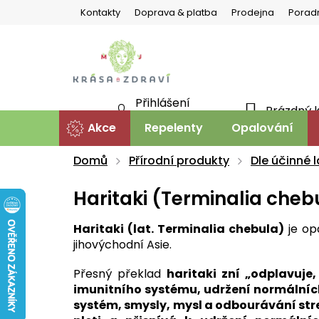
Přejít
Kontakty
Doprava & platba
Prodejna
Porad
na
obsah
Přihlášení
Prázdný 
NÁKU
Nová registrace
Akce
Repelenty
Opalování
KOŠÍ
Domů
Přírodní produkty
Dle účinné l
Haritaki (Terminalia cheb
Haritaki (lat. Terminalia chebula)
je op
jihovýchodní Asie.
Přesný překlad
haritaki zní „odplavuje,
imunitního systému, udržení normálních 
systém, smysly, mysl a odbourávání stre