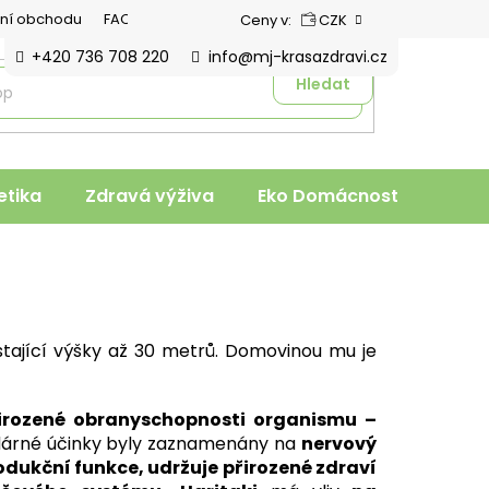
ní obchodu
FAQ
Ceny v:
CZK
+420 736 708 220
info@mj-krasazdravi.cz
Hledat
tika
Zdravá výživa
Eko Domácnost
Veter
tající výšky až 30 metrů. Domovinou mu je
irozené obranyschopnosti organismu –
árné účinky byly zaznamenány na
nervový
odukční funkce, udržuje přirozené zdraví