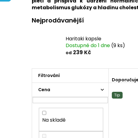
pleti a přispívá k udržení normální
metabolismus glukózy a hladinu choleste
Nejprodávanější
Haritaki kapsle
Dostupné do 1 dne
(9 ks)
239 Kč
od
Ř
a
Doporučuj
z
P
Cena
e
o
Tip
V
n
s
ý
í
t
p
p
r
i
r
a
Na skladě
s
o
n
p
d
n