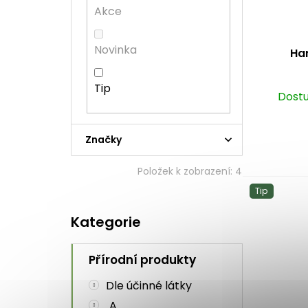
r
u
í
Akce
o
k
p
d
t
a
u
ů
n
Novinka
Har
k
e
t
l
Tip
ů
Dostu
Značky
Položek k zobrazení:
4
Tip
Přeskočit
Kategorie
kategorie
Přírodní produkty
Dle účinné látky
A