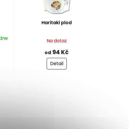
Haritaki plod
 dne
Na dotaz
94 Kč
od
Detail