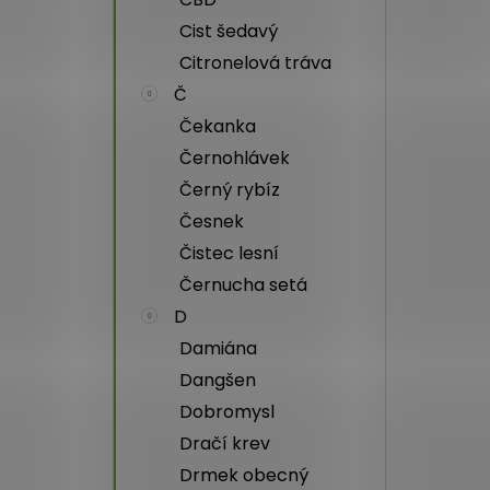
Cist šedavý
Citronelová tráva
Č
Čekanka
Černohlávek
Černý rybíz
Česnek
Čistec lesní
Černucha setá
D
Damiána
Dangšen
Dobromysl
Dračí krev
Drmek obecný