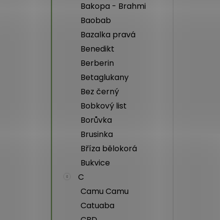
Bakopa - Brahmi
Baobab
Bazalka pravá
Benedikt
Berberin
Betaglukany
Bez černý
Bobkový list
Borůvka
Brusinka
Bříza bělokorá
Bukvice
C
Camu Camu
Catuaba
CBD