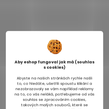
k
y
v
ý
p
i
s
u
Aby eshop
fungoval jak má (souhlas
s cookies)
Abyste na našich stránkách rychle našli
to, co hledáte, ušetřili spoustu klikání a
nezobrazovaly se vám například reklamy
na to, co vás neláká, potřebujeme od vás
souhlas se zpracováním cookies,
takových malých souborů, které se