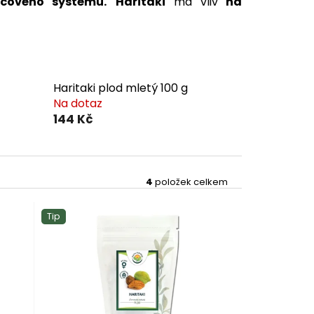
očového systému.
Haritaki
má vliv
na
Haritaki plod mletý 100 g
Na dotaz
144 Kč
4
položek celkem
Tip