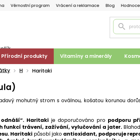
na
Věrnostní program
Vrácení a reklamace
Blog
Hodnoce
košík
PNÍ
Přírodní produkty
Vitamíny a minerály
Kosme
K
átky
H
Haritaki
ula)
adavý mohutný strom s oválnou, košatou korunou dorůs
 odnáší“.
Haritaki
je doporučováno pro
podporu př
funkcí trávení, zažívání, vylučování a jater.
Blahod
su. Haritaki
působí jako
antioxidant, podporuje repr