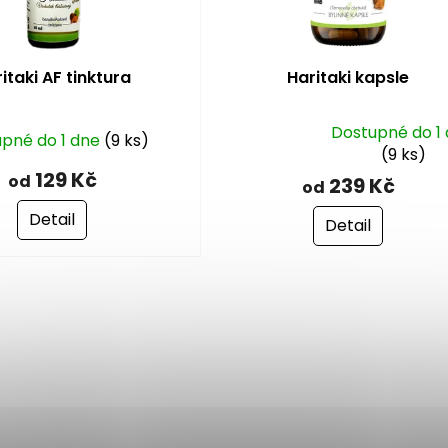
itaki AF tinktura
Haritaki kapsle
Dostupné do 1
pné do 1 dne
(9 ks)
Průměrné
(9 ks)
hodnocení
129 Kč
od
239 Kč
od
produktu
je
Detail
Detail
5,0
z
5
hvězdiček.