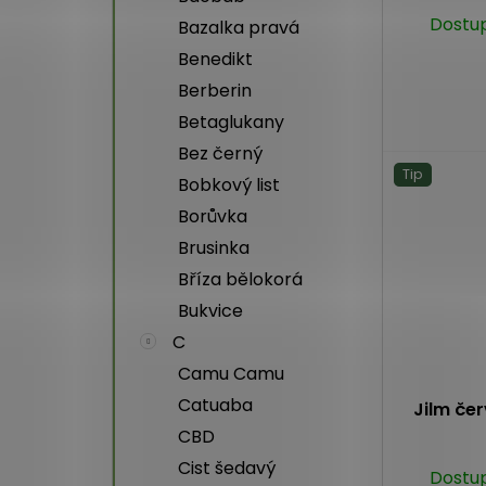
Dostu
Bazalka pravá
Benedikt
Berberin
Betaglukany
Bez černý
Tip
Bobkový list
Borůvka
Brusinka
Bříza bělokorá
Bukvice
C
Camu Camu
Catuaba
Jilm če
CBD
Cist šedavý
Dostu