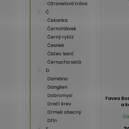
Citronelová tráva
Č
Čekanka
Černohlávek
Černý rybíz
Česnek
Čistec lesní
Černucha setá
D
Damiána
Dangšen
Dobromysl
Favea Bos
Dračí krev
a k
Drmek obecný
Do
Dřín
3
E