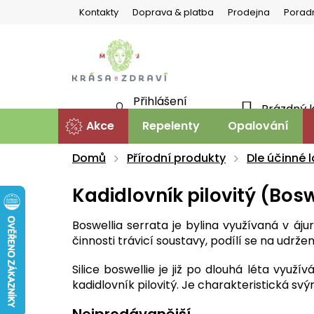
Přejít
Kontakty
Doprava & platba
Prodejna
Porad
na
obsah
Přihlášení
Prázdný 
NÁKU
Nová registrace
Akce
Repelenty
Opalování
KOŠÍ
Domů
Přírodní produkty
Dle účinné l
Kadidlovník pilovitý (Bosw
Boswellia serrata je bylina využívaná v áju
činnosti trávicí soustavy, podílí se na udrž
Silice boswellie je již po dlouhá léta vyu
kadidlovník pilovitý. Je charakteristická 
Nejprodávanější