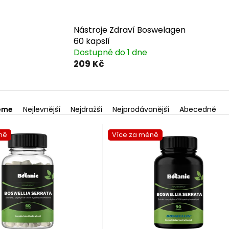
Nástroje Zdraví Boswelagen
60 kapslí
Dostupné do 1 dne
209 Kč
eme
Nejlevnější
Nejdražší
Nejprodávanější
Abecedně
ně
Více za méně