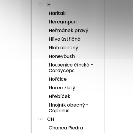
H
Haritaki
Hercampuri
Heřmánek pravý
Hlíva ústřičná
Hloh obecný
Honeybush
Housenice čínská -
Cordyceps
Hořčice
Hořec žlutý
Hřebíček
Hnojník obecný -
Coprinus
CH
Chanca Piedra