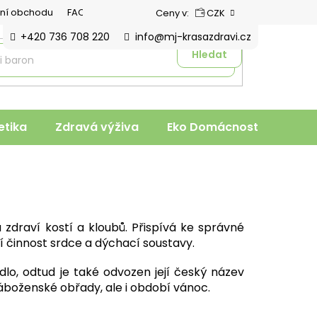
ní obchodu
FAQ
Ceny v:
CZK
+420 736 708 220
info@mj-krasazdravi.cz
Hledat
tika
Zdravá výživa
Eko Domácnost
Veter
a zdraví kostí a kloubů. Přispívá ke správné
ní činnost srdce a dýchací soustavy.
dlo, odtud je také odvozen její český název
áboženské obřady, ale i období vánoc.