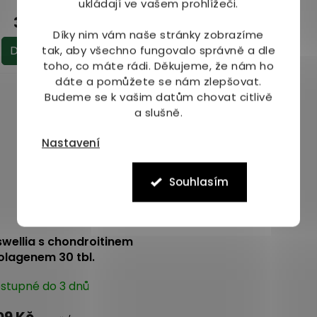
ukládají ve vašem prohlížeči.
hodnocení
339 Kč
209 Kč
produktu
Díky nim vám naše stránky zobrazíme
je
Do košíku
Do košíku
tak, aby všechno fungovalo správně a dle
5,0
toho, co máte rádi.
Děkujeme, že nám ho
z
dáte a pomůžete se nám zlepšovat.
5
Budeme se k vašim datům chovat citlivě
hvězdiček.
a slušně.
Nastavení
Souhlasím
wellia s chondroitinem
olagenem 30 tbl.
stupné do 3 dnů
09 Kč