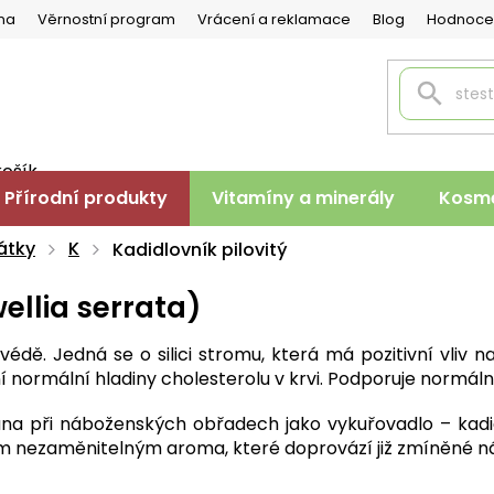
na
Věrnostní program
Vrácení a reklamace
Blog
Hodnoce
košík
PNÍ
Přírodní produkty
Vitamíny a minerály
Kosme
K
átky
K
Kadidlovník pilovitý
ellia serrata)
rvédě. Jedná se o silici stromu, která má pozitivní vliv n
ení normální hladiny cholesterolu v krvi. Podporuje normál
žívána při náboženských obřadech jako vykuřovadlo – kadi
svým nezaměnitelným aroma, které doprovází již zmíněné n