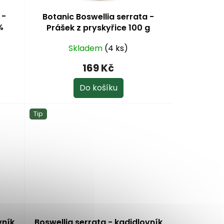
 -
Botanic Boswellia serrata -
%
Prášek z pryskyřice 100 g
lin®
Skladem
(4 ks)
169 Kč
Do košíku
Tip
vník
Boswellia serrata - kadidlovník