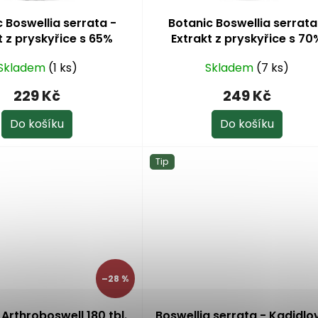
 Boswellia serrata -
Botanic Boswellia serrata
t z pryskyřice s 65%
Extrakt z pryskyřice s 70
y boswelové 60 kapslí
kyseliny boswelové (Boswel
Skladem
(1 ks)
Skladem
(7 ks)
HBD Sabinsa) 90 kapslí
229 Kč
249 Kč
Do košíku
Do košíku
Tip
–28 %
 Arthroboswell 180 tbl.
Boswellia serrata - Kadidlo