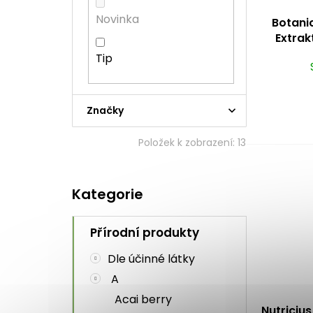
d
t
a
u
ů
n
Novinka
Botanic
k
e
Extrak
t
l
kyselin
Tip
ů
Značky
Položek k zobrazení:
13
Přeskočit
Kategorie
kategorie
Přírodní produkty
Dle účinné látky
A
Acai berry
Nutricius