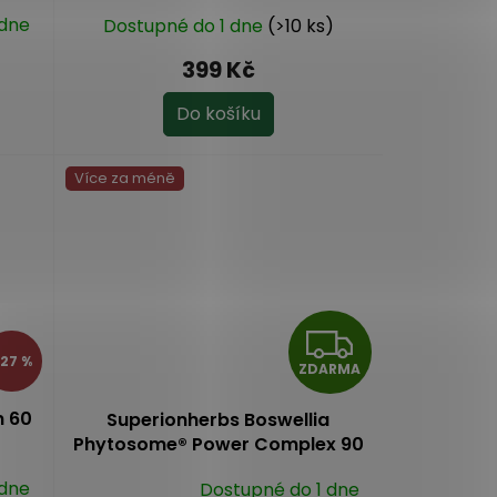
 dne
Dostupné do 1 dne
(>10 ks)
399 Kč
Do košíku
Více za méně
Z
27 %
ZDARMA
D
n 60
Superionherbs Boswellia
A
Phytosome® Power Complex 90
kapslí
R
 dne
Dostupné do 1 dne
Průměrné