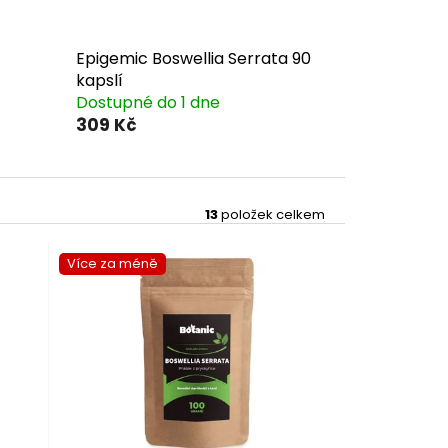
Epigemic Boswellia Serrata 90
kapslí
Dostupné do 1 dne
309 Kč
13
položek celkem
Více za méně