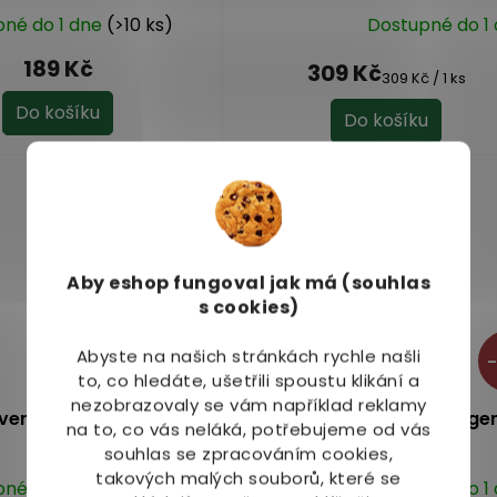
pné do 1 dne
(>10 ks)
Dostupné do 1
Průměrné
hodnocení
189 Kč
309 Kč
produktu
Měrná
309 Kč / 1 ks
cena:
je
Do košíku
Do košíku
5,0
z
5
Akce
hvězdiček.
Aby eshop
fungoval jak má (souhlas
s cookies)
Abyste na našich stránkách rychle našli
–
to, co hledáte, ušetřili spoustu klikání a
nezobrazovaly se vám například reklamy
rvený kůra mletá 80 g
Nástroje Zdraví Boswelage
na to, co vás neláká, potřebujeme od vás
kapslí
souhlas se zpracováním cookies,
takových malých souborů, které se
pné do 1 dne
(>10 ks)
Dostupné do 1
Průměrné