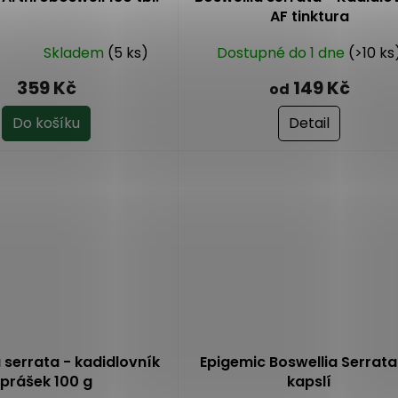
AF tinktura
Skladem
(5 ks)
Dostupné do 1 dne
(>10 ks
359 Kč
149 Kč
od
Do košíku
Detail
 serrata - kadidlovník
Epigemic Boswellia Serrata
prášek 100 g
kapslí