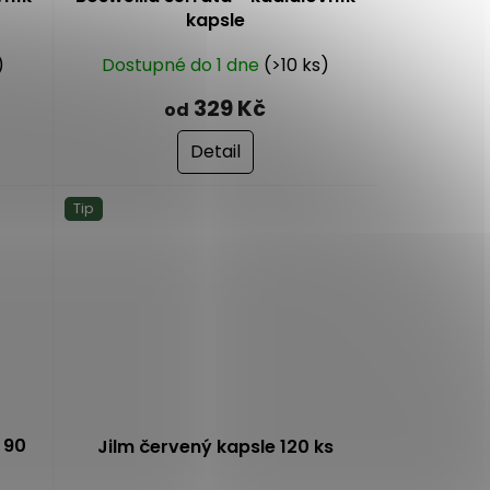
kapsle
)
Dostupné do 1 dne
(>10 ks)
329 Kč
od
Detail
Tip
 90
Jilm červený kapsle 120 ks