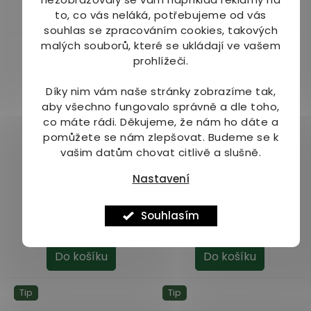
Do košíku
Do košíku
to, co vás neláká, potřebujeme od vás
souhlas se zpracováním cookies, takových
malých souborů, které se ukládají ve vašem
Tip
prohlížeči.
Díky nim vám naše stránky zobrazíme tak,
aby všechno fungovalo správně a dle toho,
co máte rádi.
Děkujeme, že nám ho dáte a
pomůžete se nám zlepšovat. Budeme se k
vašim datům chovat citlivě a slušně.
Grizly BIO Kurkuma &
Kurkuma - kurkumin
Piperin 90 kapslí
standardizovaný
Nastavení
extrakt kapsle 60 ks
Dostupné do 1 dne
Dostupné do 1
Průměrné
(>10 ks)
dne
(>10 ks)
Souhlasím
hodnocení
469 Kč
449 Kč
produktu
je
Do košíku
Do košíku
5,0
z
Tip
Tip
5