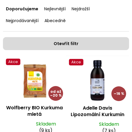
Ř
a
Doporučujeme
Nejlevnější
Nejdražší
z
e
Nejprodávanější
Abecedně
n
í
p
Otevřít filtr
r
o
V
d
Akce
Akce
ý
u
p
k
i
t
s
ů
p
od
až
–16 %
–20 %
r
o
Wolfberry BIO Kurkuma
Adelle Davis
d
mletá
Lipozomální Kurkumin
u
200 ml
k
Skladem
Skladem
Průměrné
Průměrné
t
(9 ks)
(7 ks)