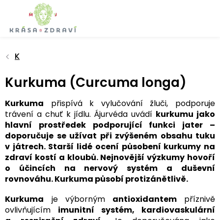
Přejít
na
obsah
K
Kurkuma (Curcuma longa)
Kurkuma
přispívá k vylučování žluči, podporuje
trávení a chuť k jídlu. Ájurvéda uvádí
kurkumu jako
hlavní prostředek podporující funkci jater –
doporučuje se užívat při zvýšeném obsahu tuku
v játrech. Starší lidé ocení působení kurkumy na
zdraví kostí a kloubů. Nejnovější výzkumy hovoří
o účincích na nervový systém a duševní
rovnováhu. Kurkuma působí protizánětlivě.
Kurkuma
je výborným
antioxidantem
příznivě
ovlivňujícím
imunitní systém, kardiovaskulární