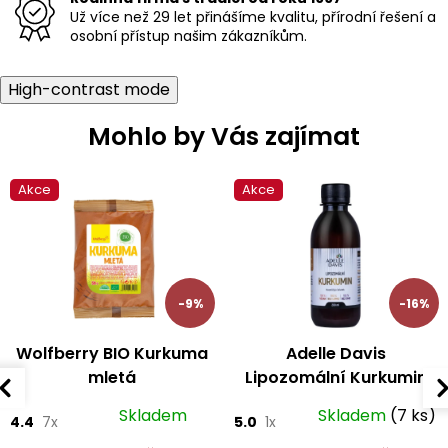
s
Už více než 29 let přinášíme kvalitu, přírodní řešení a
u
osobní přístup našim zákazníkům.
High-contrast mode
Mohlo by Vás zajímat
Akce
Akce
-9%
-16%
Wolfberry BIO Kurkuma
Adelle Davis
mletá
Lipozomální Kurkumin
200 ml
Skladem
Skladem
(7 ks)
4.4
7x
5.0
1x