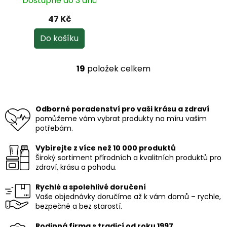
Dostupné do 3 dnů
47 Kč
Do košíku
19
položek celkem
O
v
l
á
Odborné poradenství pro vaši krásu a zdraví
d
pomůžeme vám vybrat produkty na míru vašim
a
potřebám.
c
í
Vybírejte z více než 10 000 produktů
p
Široký sortiment přírodních a kvalitních produktů pro
r
zdraví, krásu a pohodu.
v
k
Rychlé a spolehlivé doručení
y
Vaše objednávky doručíme až k vám domů – rychle,
v
bezpečně a bez starostí.
ý
p
i
Rodinná firma s tradicí od roku 1997