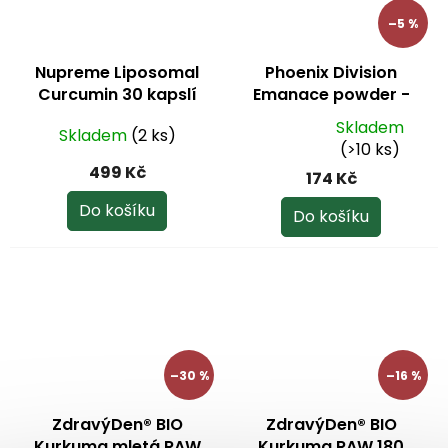
–5 %
Nupreme Liposomal
Phoenix Division
Curcumin 30 kapslí
Emanace powder -
zelený čaj, kurkuma,
Skladem
Skladem
(2 ks)
pepř 50 g
Průměrné
(>10 ks)
hodnocení
499 Kč
174 Kč
produktu
je
Do košíku
Do košíku
5,0
z
5
hvězdiček.
–30 %
–16 %
ZdravýDen® BIO
ZdravýDen® BIO
Kurkuma mletá RAW
Kurkuma RAW 180