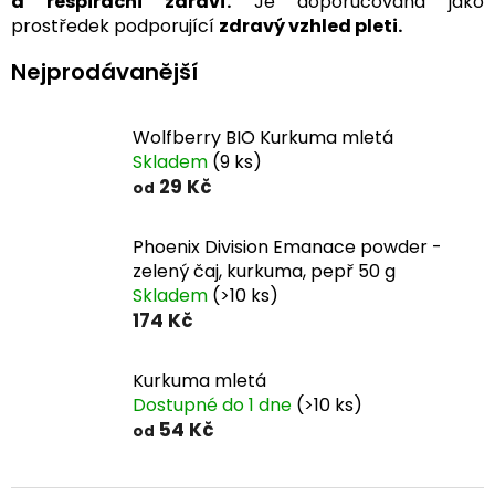
a respirační zdraví.
Je doporučována jako
prostředek podporující
zdravý vzhled pleti.
Nejprodávanější
Wolfberry BIO Kurkuma mletá
Skladem
(9 ks)
29 Kč
od
Phoenix Division Emanace powder -
zelený čaj, kurkuma, pepř 50 g
Skladem
(>10 ks)
174 Kč
Kurkuma mletá
Dostupné do 1 dne
(>10 ks)
54 Kč
od