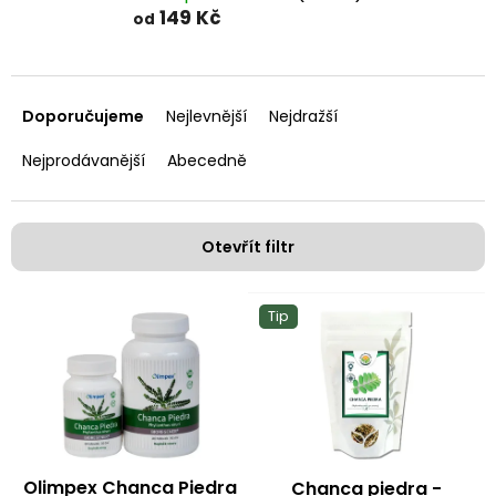
149 Kč
od
Ř
a
Doporučujeme
Nejlevnější
Nejdražší
z
e
Nejprodávanější
Abecedně
n
í
p
Otevřít filtr
r
o
V
d
Tip
ý
u
p
k
i
t
s
ů
p
r
o
Olimpex Chanca Piedra
Chanca piedra -