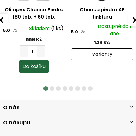
Olimpex Chanca Piedra
Chanca piedra AF
180 tob. + 60 tob.
tinktura
ZDARMA
Dostupné do 1
Skladem
(1 ks)
5.0
7x
5.0
2x
dne
559 Kč
149 Kč
Varianty
Z
O nás
á
p
a
O nákupu
t