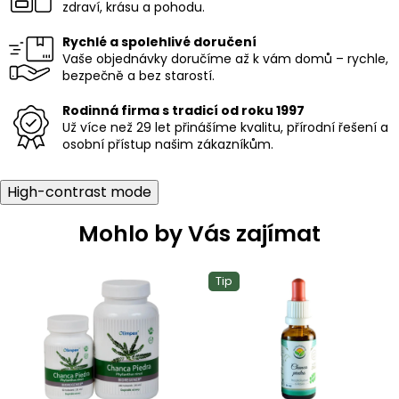
zdraví, krásu a pohodu.
v
k
Rychlé a spolehlivé doručení
y
Vaše objednávky doručíme až k vám domů – rychle,
v
bezpečně a bez starostí.
ý
p
i
Rodinná firma s tradicí od roku 1997
s
Už více než 29 let přinášíme kvalitu, přírodní řešení a
u
osobní přístup našim zákazníkům.
High-contrast mode
Mohlo by Vás zajímat
Tip