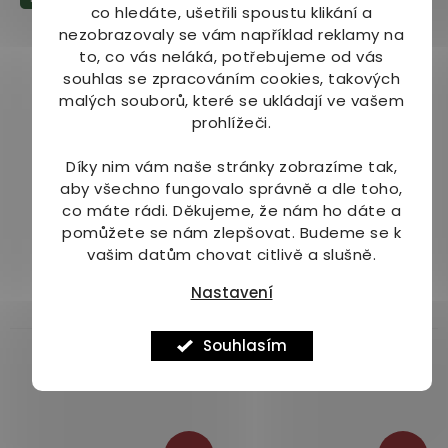
5
5
co hledáte, ušetřili spoustu klikání a
hvězdiček.
hvězdiček.
nezobrazovaly se vám například reklamy na
to, co vás neláká, potřebujeme od vás
souhlas se zpracováním cookies, takových
malých souborů, které se ukládají ve vašem
prohlížeči.
Chanca piedra nať
Chanca piedra
Díky nim vám naše stránky zobrazíme tak,
mletá 75 g
standardizovaný
aby všechno fungovalo správně a dle toho,
extrakt kapsle 60 ks
Dostupné do 1
Dostupné do 1 dne
co máte rádi.
Děkujeme, že nám ho dáte a
Průměrné
dne
(>10 ks)
(>10 ks)
pomůžete se nám zlepšovat. Budeme se k
hodnocení
vašim datům chovat citlivě a slušně.
219 Kč
489 Kč
produktu
je
Nastavení
Do košíku
Do košíku
5,0
z
Souhlasím
5
hvězdiček.