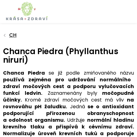
Přejít
na
obsah
CH
Chanca Piedra (Phyllanthus
niruri)
Chanca Piedra
se již podle zmiňovaného názvu
používá zejména pro udržování normálního
zdraví močových cest a podporu vylučovacích
funkcí ledvin.
Zaznamenány byly
močopudné
účinky.
Kromě zdraví močových cest má vliv
na
rovnováhu pH žaludku.
Jedná
se o antioxidant
podporující přirozenou obranyschopnost
a odolnost organismu.
Udržuje
normální hladinu
krevního tlaku a přispívá k cévnímu zdraví.
Normalizuje úroveň krevních tuků a podporuje