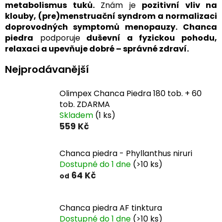
metabolismus tuků.
Znám je
pozitivní vliv na
klouby, (pre)menstruační syndrom a normalizaci
doprovodných symptomů menopauzy.
Chanca
piedra
podporuje
duševní a fyzickou pohodu,
relaxaci a upevňuje dobré – správné zdraví.
Nejprodávanější
Olimpex Chanca Piedra 180 tob. + 60
tob. ZDARMA
Skladem
(1 ks)
559 Kč
Chanca piedra - Phyllanthus niruri
Dostupné do 1 dne
(>10 ks)
64 Kč
od
Chanca piedra AF tinktura
Dostupné do 1 dne
(>10 ks)