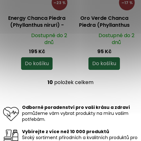
–23 %
–17 %
Energy Chanca Piedra
Oro Verde Chanca
(Phyllanthus niruri) -
Piedra (Phyllanthus
bylinný čaj 105 g
niruri) bylinný čaj 50 g
Dostupné do 2
Dostupné do 2
Průměrné
Průměrné
dnů
dnů
hodnocení
hodnocení
195 Kč
95 Kč
produktu
produktu
je
je
Do košíku
Do košíku
5,0
5,0
z
z
5
5
10
položek celkem
O
hvězdiček.
hvězdiček.
v
l
á
Odborné poradenství pro vaši krásu a zdraví
d
pomůžeme vám vybrat produkty na míru vašim
a
potřebám.
c
í
Vybírejte z více než 10 000 produktů
p
Široký sortiment přírodních a kvalitních produktů pro
r