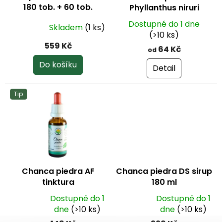
d
180 tob. + 60 tob.
Phyllanthus niruri
u
ZDARMA
k
Dostupné do 1 dne
Skladem
(1 ks)
Průměrné
t
(>10 ks)
hodnocení
ů
559 Kč
64 Kč
produktu
od
je
Do košíku
Detail
5,0
z
5
Tip
hvězdiček.
Chanca piedra AF
Chanca piedra DS sirup
tinktura
180 ml
Dostupné do 1
Dostupné do 1
Průměrné
Průměrné
dne
(>10 ks)
dne
(>10 ks)
hodnocení
hodnocení