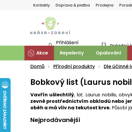
Přejít
Kontakty
Doprava & platba
Prodejna
Porad
na
obsah
Přihlášení
Prázdný 
NÁKU
Nová registrace
Akce
Repelenty
Opalování
KOŠÍ
Domů
Přírodní produkty
Dle účinné l
Bobkový list (Laurus nobil
Vavřín ušlechtilý
, lat. Laurus nobilis, obv
zevně prostřednictvím obkladů nebo jen
oběh a má vliv na tekutost krve.
Působí j
Nejprodávanější