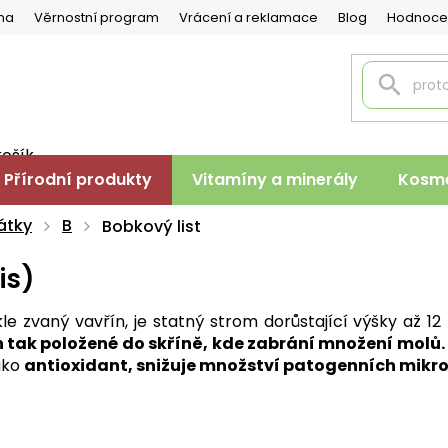
na
Věrnostní program
Vrácení a reklamace
Blog
Hodnoce
košík
PNÍ
Přírodní produkty
Vitamíny a minerály
Kosme
K
átky
B
Bobkový list
is)
ykle zvaný vavřín, je statný strom dorůstající výšky až 12 
 tak položené do skříně, kde zabrání množení molů.
ako
antioxidant, snižuje množství patogenních mikro