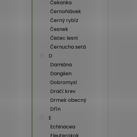
Čekanka
Černohlávek
Černý rybíz
Česnek
Čistec lesní
Černucha setá
D
Damiána
Dangšen
Dobromysl
Dračí krev
Drmek obecný
Dřín
E
Echinacea
Eleuterokok