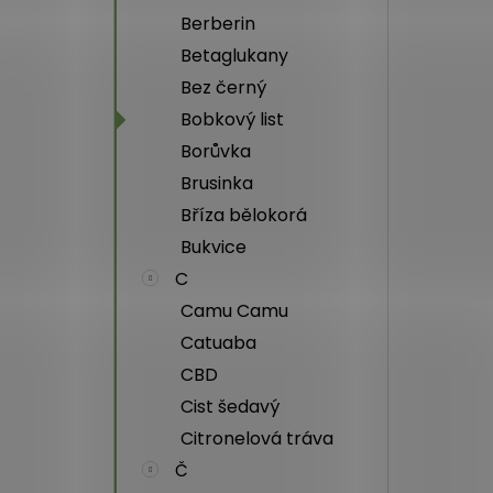
Berberin
Betaglukany
Bez černý
Bobkový list
Borůvka
Brusinka
Bříza bělokorá
Bukvice
C
Camu Camu
Catuaba
CBD
Cist šedavý
Citronelová tráva
Č