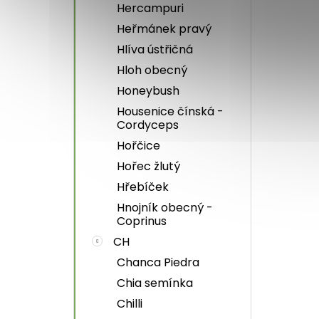
Hercampuri
Heřmánek pravý
Hlíva ústřičná
Hloh obecný
Honeybush
Housenice čínská -
Cordyceps
Hořčice
Hořec žlutý
Hřebíček
Hnojník obecný -
Coprinus
CH
Chanca Piedra
Chia semínka
Chilli