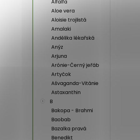
Alfalfa
Aloe vera
Aloisie trojlistá
Amalaki
Andělika lékařská
Anýz
Arjuna
Arónie-Černý jeřáb
Artyčok
Ašvaganda-Vitánie
Astaxanthin
B
Bakopa - Brahmi
Baobab
Bazalka pravá
Benedikt