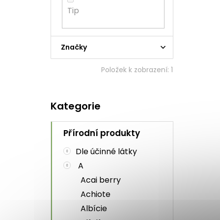
t
l
Tip
ů
Průměrné
hodnocení
produktu
Značky
je
5,0
Položek k zobrazení:
1
z
5
hvězdiček.
Přeskočit
Kategorie
kategorie
Přírodní produkty
Dle účinné látky
A
Acai berry
Achiote
Albície