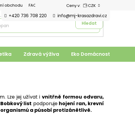
ní obchodu
FAQ
Ceny v:
CZK
+420 736 708 220
info@mj-krasazdravi.cz
Hledat
tika
Zdravá výživa
Eko Domácnost
Veter
m. Lze jej užívat i
vnitřně formou odvaru,
Bobkový list
podporuje
hojení ran, krevní
organismů a působí protizánětlivě.