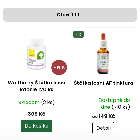
í
p
Otevřít filtr
r
o
V
d
Tip
ý
u
p
k
i
t
s
ů
p
–19 %
r
o
Wolfberry Štětka lesní
Štětka lesní AF tinktura
d
kapsle 120 ks
u
k
Dostupné do 1
Skladem
(2 ks)
Průměrné
t
dne
(>10 ks)
hodnocení
ů
309 Kč
149 Kč
od
produktu
je
Do košíku
Detail
5,0
z