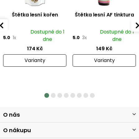
Štětka lesní kořen
Štětka lesní AF tinktura
Dostupné do 1
Dostupné do 1
5.0
1x
5.0
3x
dne
dne
174 Kč
149 Kč
Varianty
Varianty
Z
O nás
á
p
a
O nákupu
t