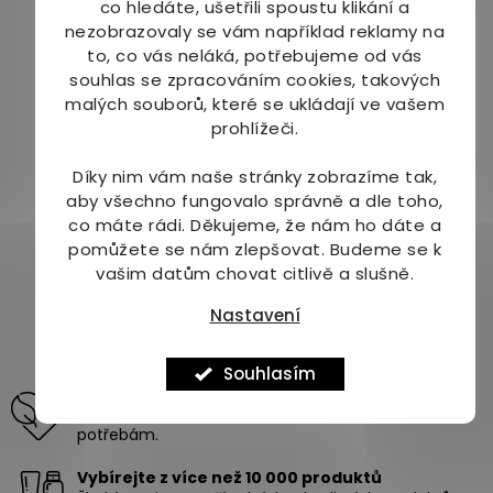
co hledáte, ušetřili spoustu klikání a
nezobrazovaly se vám například reklamy na
to, co vás neláká, potřebujeme od vás
souhlas se zpracováním cookies, takových
Štětka lesní kořen
Štětka lesní n. s. 20 x 2
malých souborů, které se ukládají ve vašem
mletý 50 g
g
prohlížeči.
Dostupné do 1 dne
Dostupné do 1 dne
(>10 ks)
(>10 ks)
Díky nim vám naše stránky zobrazíme tak,
199 Kč
179 Kč
aby všechno fungovalo správně a dle toho,
co máte rádi.
Děkujeme, že nám ho dáte a
Do košíku
Do košíku
pomůžete se nám zlepšovat. Budeme se k
vašim datům chovat citlivě a slušně.
6
položek celkem
O
Nastavení
v
l
Souhlasím
á
Odborné poradenství pro vaši krásu a zdraví
d
pomůžeme vám vybrat produkty na míru vašim
a
potřebám.
c
í
Vybírejte z více než 10 000 produktů
p