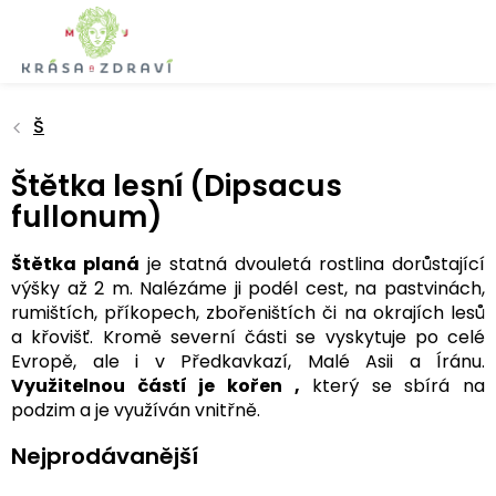
Přejít
na
obsah
Š
Štětka lesní (Dipsacus
fullonum)
Štětka planá
je statná dvouletá rostlina dorůstající
výšky až 2 m. Nalézáme ji podél cest, na pastvinách,
rumištích, příkopech, zbořeništích či na okrajích lesů
a křovišť. Kromě severní části se vyskytuje po celé
Evropě, ale i v Předkavkazí, Malé Asii a Íránu.
Využitelnou částí je kořen ,
který se sbírá na
podzim a je využíván vnitřně.
Nejprodávanější