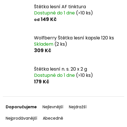
Štětka lesní AF tinktura
Dostupné do 1 dne
(>10 ks)
149 Kč
od
Wolfberry Štětka lesní kapsle 120 ks
Skladem
(2 ks)
309 Kč
Štětka lesní n. s. 20 x 2 g
Dostupné do 1 dne
(>10 ks)
179 Kč
Ř
a
Doporučujeme
Nejlevnější
Nejdražší
z
e
Nejprodávanější
Abecedně
n