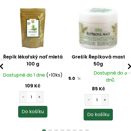
Řepík lékařský nať mletá
Grešík Řepíková mast
100 g
50g
Dostupné do 3
Dostupné do 1 dne
(>10ks)
5.0
1x
dnů
109 Kč
85 Kč