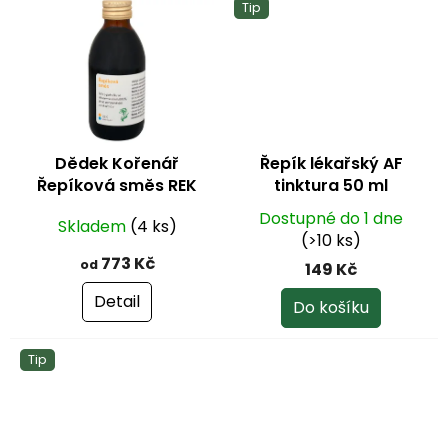
Tip
Dědek Kořenář
Řepík lékařský AF
Řepíková směs REK
tinktura 50 ml
Dostupné do 1 dne
Skladem
(4 ks)
(>10 ks)
773 Kč
od
149 Kč
Detail
Do košíku
Tip