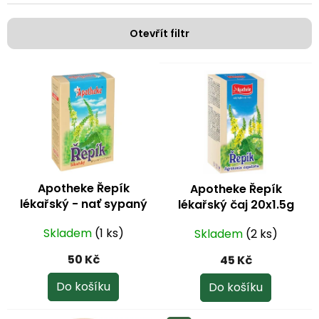
í
p
Otevřít filtr
r
o
V
d
ý
u
p
k
i
t
s
ů
p
r
o
Apotheke Řepík
Apotheke Řepík
d
lékařský - nať sypaný
lékařský čaj 20x1.5g
u
čaj 75 g
k
Skladem
(1 ks)
Skladem
(2 ks)
t
ů
50 Kč
45 Kč
Do košíku
Do košíku