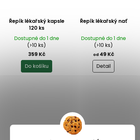
Řepík lékařský kapsle
Řepík lékařský nať
120 ks
Dostupné do 1 dne
Dostupné do 1 dne
(>10 ks)
(>10 ks)
359 Kč
49 Kč
od
Do košíku
Detail
Řepík lékařský nať
Grešík Bylinná koupel
mletá 100 g
Řepíková 20 g