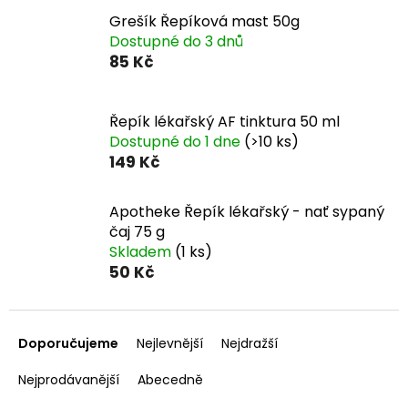
Grešík Řepíková mast 50g
Dostupné do 3 dnů
85 Kč
Řepík lékařský AF tinktura 50 ml
Dostupné do 1 dne
(>10 ks)
149 Kč
Apotheke Řepík lékařský - nať sypaný
čaj 75 g
Skladem
(1 ks)
50 Kč
Ř
a
Doporučujeme
Nejlevnější
Nejdražší
z
e
Nejprodávanější
Abecedně
n