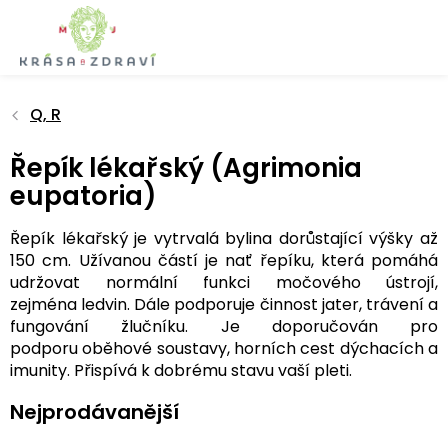
Přejít
na
obsah
Q, R
Řepík lékařský (Agrimonia
eupatoria)
Řepík lékařský je vytrvalá bylina dorůstající výšky až
150 cm. Užívanou částí je nať řepíku, která pomáhá
udržovat normální funkci močového ústrojí,
zejména ledvin. Dále podporuje činnost jater, trávení a
fungování žlučníku. Je doporučován pro
podporu oběhové soustavy, horních cest dýchacích a
imunity. Přispívá k dobrému stavu vaší pleti.
Nejprodávanější