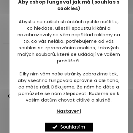
Aby eshop
fungoval jak má (souhlas s
Dostupné do 1 dne
cookies)
Dostupné do 3 dnů
(>10 ks)
49 Kč
Abyste na našich stránkách rychle našli to,
109 Kč
co hledáte, ušetřili spoustu klikání a
Do košíku
Do košíku
nezobrazovaly se vám například reklamy na
to, co vás neláká, potřebujeme od vás
souhlas se zpracováním cookies, takových
malých souborů, které se ukládají ve vašem
prohlížeči.
Díky nim vám naše stránky zobrazíme tak,
aby všechno fungovalo správně a dle toho,
–9 %
co máte rádi.
Děkujeme, že nám ho dáte a
pomůžete se nám zlepšovat. Budeme se k
Grešík Řepíková mast
Dr. Popov Řepíková
vašim datům chovat citlivě a slušně.
50g
mast 50 ml
Nastavení
Dostupné do 3
Na dotaz
Průměrné
dnů
hodnocení
99 Kč
Souhlasím
85 Kč
produktu