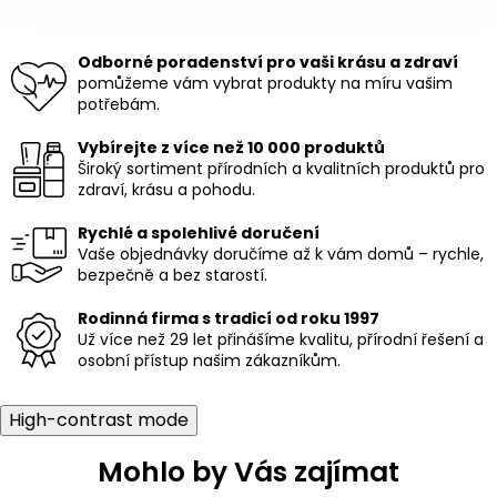
v
l
á
Odborné poradenství pro vaši krásu a zdraví
d
pomůžeme vám vybrat produkty na míru vašim
a
potřebám.
c
í
Vybírejte z více než 10 000 produktů
p
Široký sortiment přírodních a kvalitních produktů pro
r
zdraví, krásu a pohodu.
v
k
Rychlé a spolehlivé doručení
y
Vaše objednávky doručíme až k vám domů – rychle,
v
bezpečně a bez starostí.
ý
p
i
Rodinná firma s tradicí od roku 1997
s
Už více než 29 let přinášíme kvalitu, přírodní řešení a
u
osobní přístup našim zákazníkům.
High-contrast mode
Mohlo by Vás zajímat