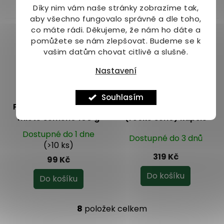
Do košíku
Do košíku
Díky nim vám naše stránky zobrazíme tak,
aby všechno fungovalo správně a dle toho,
co máte rádi.
Děkujeme, že nám ho dáte a
pomůžete se nám zlepšovat. Budeme se k
vašim datům chovat citlivě a slušně.
Nastavení
–20 %
Souhlasím
Pískavice - Fenugreek
Wolfberry Pískavice
mleté semeno 100 g
(řecké seno) kapsle
120 ks
Dostupné do 1 dne
Dostupné do 3 dnů
(>10 ks)
319 Kč
99 Kč
Do košíku
Do košíku
8
položek celkem
O
v