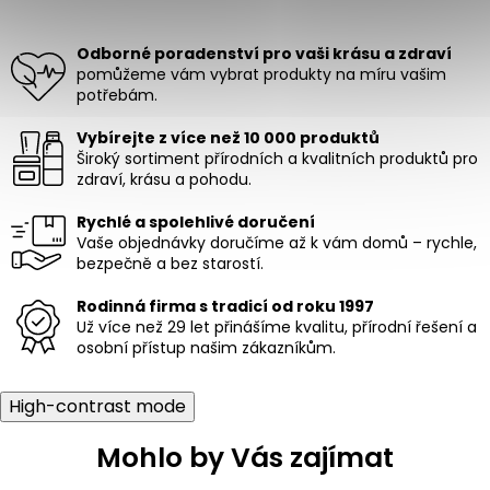
l
á
Odborné poradenství pro vaši krásu a zdraví
d
pomůžeme vám vybrat produkty na míru vašim
a
potřebám.
c
í
Vybírejte z více než 10 000 produktů
p
Široký sortiment přírodních a kvalitních produktů pro
r
zdraví, krásu a pohodu.
v
k
Rychlé a spolehlivé doručení
y
Vaše objednávky doručíme až k vám domů – rychle,
v
bezpečně a bez starostí.
ý
p
i
Rodinná firma s tradicí od roku 1997
s
Už více než 29 let přinášíme kvalitu, přírodní řešení a
u
osobní přístup našim zákazníkům.
High-contrast mode
Mohlo by Vás zajímat