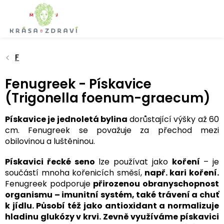
Přejít
na
obsah
F
Fenugreek - Pískavice
(Trigonella foenum-graecum)
Pískavice je jednoletá bylina
dorůstající výšky až 60
cm. Fenugreek se považuje za přechod mezi
obilovinou a luštěninou.
Pískavici řecké seno
lze používat jako
koření
– je
součástí mnoha kořenicích směsí,
např. kari koření.
Fenugreek podporuje
přirozenou obranyschopnost
organismu – imunitní systém, také trávení a chuť
k jídlu. Působí též jako antioxidant a normalizuje
hladinu glukózy v krvi. Zevně využíváme pískavici