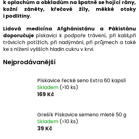
k oplachům a obkladům na špatně se hojící rány,
kožní záněty, křečové žíly, měkké otoky
i podlitiny.
Lidová medicína Afghánistánu a Pákistánu
doporučuje
pískavici k podpoře trávení, při kašli,při
trávicích potížích, při nadýmání, při průjmech a také
ke s nížení vyšších hladin cukru v krvi.
Nejprodávanější
Pískavice řecké seno Extra 60 kapslí
Skladem
(>10 ks)
169 Kč
Grešík Pískavice semeno mleté 50 g
Skladem
(>10 ks)
39 Kč