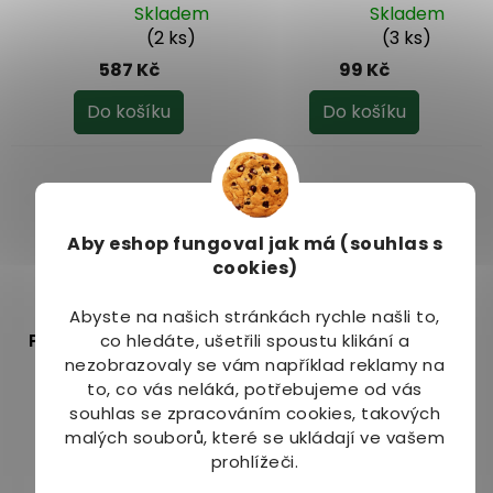
sena 15 ml
klíčení 200 g
Skladem
Skladem
Průměrné
Průměrné
(2 ks)
(3 ks)
hodnocení
hodnocení
587 Kč
99 Kč
produktu
produktu
je
je
Do košíku
Do košíku
5,0
5,0
z
z
5
5
hvězdiček.
hvězdiček.
Aby eshop
fungoval jak má (souhlas s
cookies)
Abyste na našich stránkách rychle našli to,
Pískavice - Fenugreek
Pískavice - Fenugreek
co hledáte, ušetřili spoustu klikání a
AF tinktura 50 ml
kapsle 120 ks
nezobrazovaly se vám například reklamy na
to, co vás neláká, potřebujeme od vás
Dostupné do 1 dne
Dostupné do 1 dne
souhlas se zpracováním cookies, takových
(>10 ks)
(>10 ks)
malých souborů, které se ukládají ve vašem
219 Kč
199 Kč
prohlížeči.