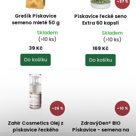
–37 %
r
o
Grešík Pískavice
Pískavice řecké seno
d
semeno mleté 50 g
Extra 60 kapslí
u
k
Skladem
Skladem
Průměrné
Průměrné
t
(>10 ks)
(>10 ks)
hodnocení
hodnocení
ů
39 Kč
169 Kč
produktu
produktu
je
je
Do košíku
Do košíku
5,0
5,0
z
z
5
5
hvězdiček.
hvězdiček.
–26 %
–10 %
Zahir Cosmetics Olej z
ZdravýDen® BIO
pískavice řeckého
Pískavice - semena na