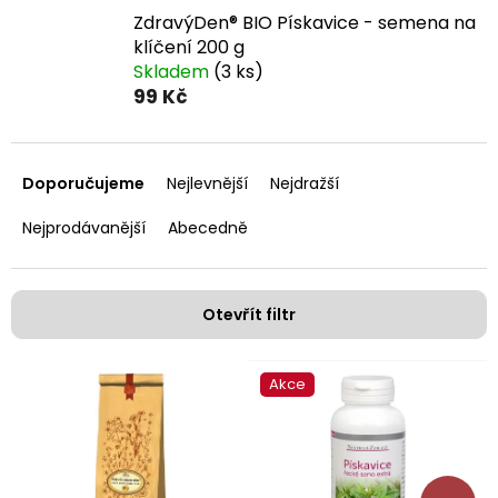
ZdravýDen® BIO Pískavice - semena na
klíčení 200 g
Skladem
(3 ks)
99 Kč
Ř
a
Doporučujeme
Nejlevnější
Nejdražší
z
e
Nejprodávanější
Abecedně
n
í
p
Otevřít filtr
r
o
V
d
Akce
ý
u
p
k
i
t
s
ů
p