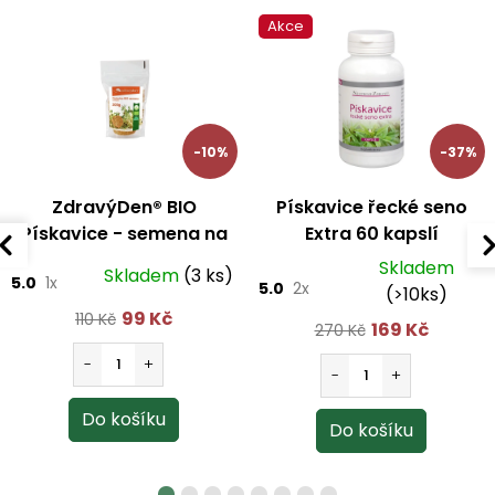
Akce
-10%
-37%
ZdravýDen® BIO
Pískavice řecké seno
Pískavice - semena na
Extra 60 kapslí
klíčení 200 g
Skladem
Skladem
(3 ks)
5.0
1x
5.0
2x
(>10ks)
99 Kč
110 Kč
169 Kč
270 Kč