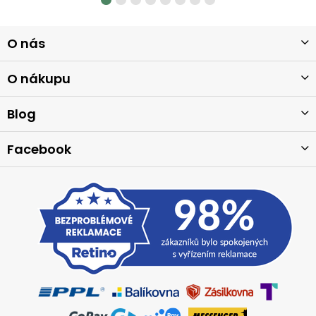
Z
O nás
á
p
a
O nákupu
t
í
Blog
Facebook