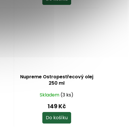
4,8
z
5
hvězdiček.
Nupreme Ostropestřecový olej
250 ml
Skladem
(3 ks)
149 Kč
Do košíku