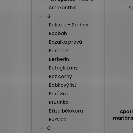
Astaxanthin
S
B
Bakopa - Brahmi
Baobab
Bazalka pravá
Benedikt
Berberin
Betaglukany
Bez černý
Bobkový list
Borůvka
Brusinka
Bříza bělokorá
Apot
mariáns
Bukvice
C