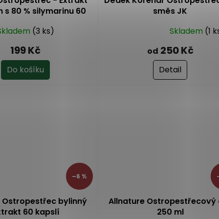
Ostropestřec - Extrakt
Dědek Kořenář Ostropestře
 s 80 % silymarinu 60
směs JK
kapslí
Skladem
(3 ks)
Skladem
(1 k
Průměrné
hodnocení
199 Kč
250 Kč
od
produktu
je
Do košíku
Detail
5,0
z
5
hvězdiček.
–6 %
e Ostropestřec bylinný
Allnature Ostropestřecový 
trakt 60 kapslí
250 ml