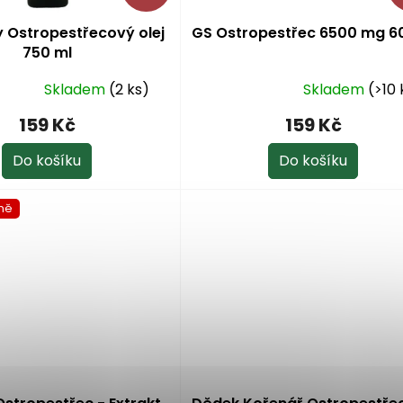
y Ostropestřecový olej
GS Ostropestřec 6500 mg 60
750 ml
Skladem
(2 ks)
Skladem
(>10 
Průměrné
hodnocení
159 Kč
159 Kč
produktu
je
Do košíku
Do košíku
5,0
z
ně
5
hvězdiček.