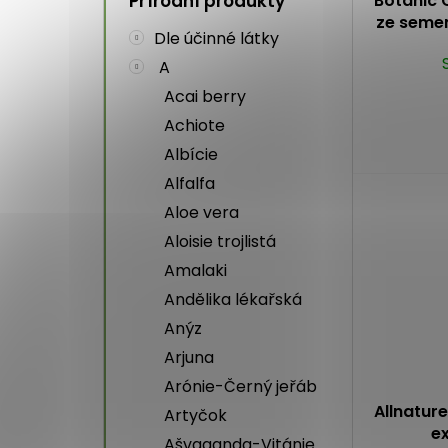
Botanic 
Přírodní produkty
ze semen
Dle účinné látky
A
Acai berry
Achiote
Albície
Alfalfa
Aloe vera
Aloisie trojlistá
Amalaki
Andělika lékařská
Anýz
Arjuna
Arónie-Černý jeřáb
Allnatur
Artyčok
ex
Ašvaganda-Vitánie