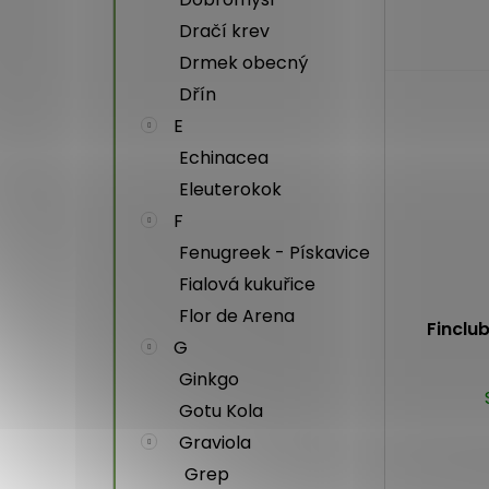
produktu
je
Dračí krev
5,0
Drmek obecný
z
Dřín
5
hvězdiček.
E
Echinacea
Eleuterokok
F
Fenugreek - Pískavice
Fialová kukuřice
Flor de Arena
Finclu
G
Ginkgo
Gotu Kola
Graviola
Grep