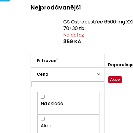
Nejprodávanější
GS Ostropestřec 6500 mg XX
70+30 tbl.
Na dotaz
359 Kč
Ř
a
Doporučuj
z
P
Cena
e
o
Akce
V
n
s
ý
í
t
p
p
r
i
r
a
Na skladě
s
o
n
p
d
n
r
u
í
Akce
o
k
p