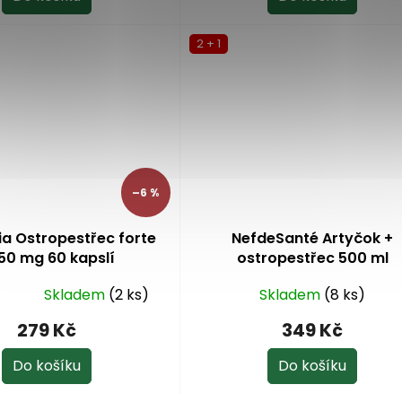
2 + 1
–6 %
ia Ostropestřec forte
NefdeSanté Artyčok +
50 mg 60 kapslí
ostropestřec 500 ml
Skladem
(2 ks)
Skladem
(8 ks)
279 Kč
349 Kč
Do košíku
Do košíku