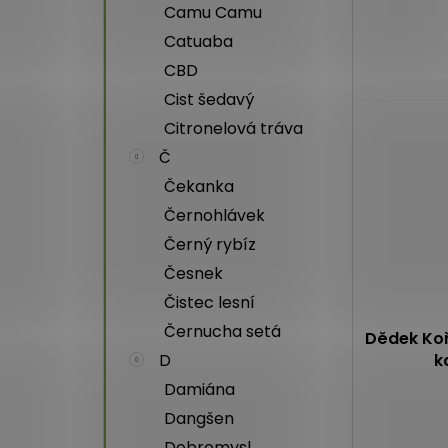
Camu Camu
Catuaba
CBD
Cist šedavý
Citronelová tráva
Č
Čekanka
Černohlávek
Černý rybíz
Česnek
Čistec lesní
Černucha setá
Dědek Ko
k
D
Damiána
Průměrné
Dangšen
hodnocení
Dobromysl