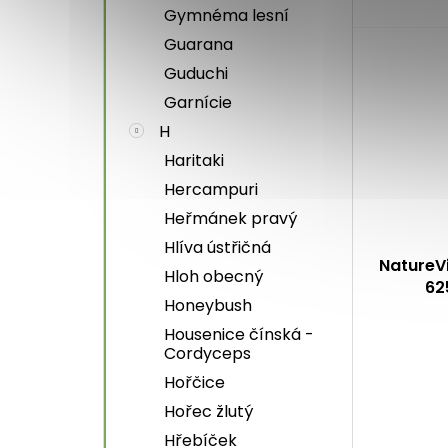
Gymnéma lesní
Guarana
Guduchi
Garnície
H
Haritaki
Hercampuri
Heřmánek pravý
Hlíva ústřičná
NatureV
Hloh obecný
62
Honeybush
Průměrné
Housenice čínská -
Cordyceps
hodnocení
produktu
Hořčice
je
Hořec žlutý
5,0
Hřebíček
z