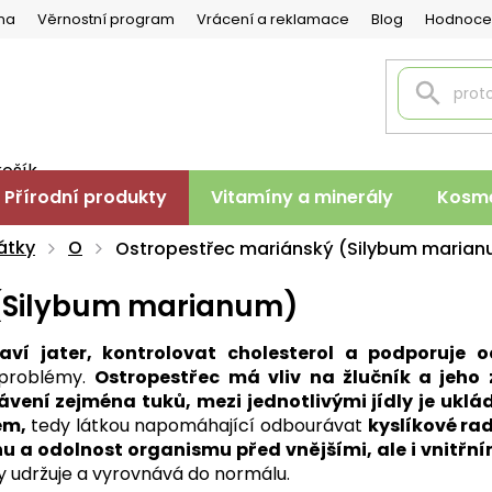
na
Věrnostní program
Vrácení a reklamace
Blog
Hodnoce
košík
PNÍ
Přírodní produkty
Vitamíny a minerály
Kosme
K
átky
O
Ostropestřec mariánský (Silybum maria
 (Silybum marianum)
ví jater, kontrolovat cholesterol a podporuje o
 problémy.
Ostropestřec
má vliv na žlučník a jeho
trávení zejména tuků, mezi jednotlivými jídly je uk
em,
tedy látkou napomáhající odbourávat
kyslíkové rad
 a odolnost organismu před vnějšími, ale i vnitřním
 udržuje a vyrovnává do normálu.