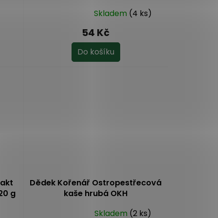
Skladem
(4 ks)
Průměrné
hodnocení
54 Kč
produktu
je
Do košíku
5,0
z
5
hvězdiček.
rakt
Dědek Kořenář Ostropestřecová
20 g
kaše hrubá OKH
Skladem
(2 ks)
Průměrné