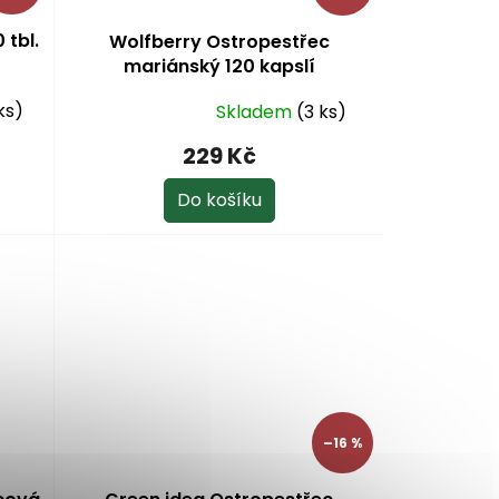
 tbl.
Wolfberry Ostropestřec
mariánský 120 kapslí
ks)
Skladem
(3 ks)
Průměrné
hodnocení
229 Kč
produktu
je
Do košíku
5,0
z
5
hvězdiček.
–16 %