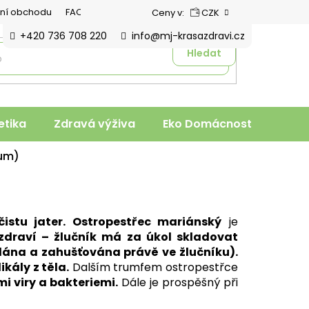
ní obchodu
FAQ
Ceny v:
CZK
+420 736 708 220
info@mj-krasazdravi.cz
Hledat
tika
Zdravá výživa
Eko Domácnost
Veter
num)
čistu jater. Ostropestřec mariánský
je
 zdraví – žlučník má za úkol skladovat
ládána a zahušťována právě ve žlučníku).
ikály z těla.
Dalším trumfem ostropestřce
i viry a bakteriemi.
Dále je prospěšný při