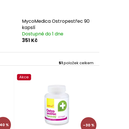
MycoMedica Ostropestřec 90
kapslí
Dostupné do 1 dne
351 Kč
51
položek celkem
Akce
40 %
–30 %