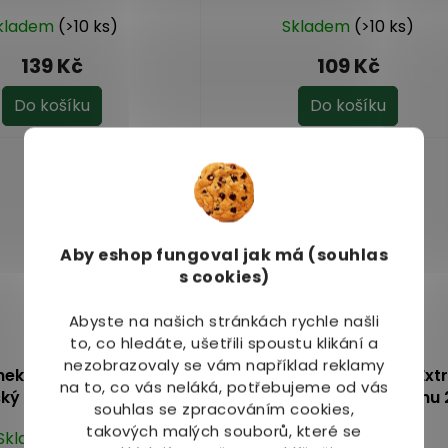
kladem
(>10 ks)
Skladem
(>10 ks)
139 Kč
109 Kč
Do košíku
Do košíku
Více za méně
Aby eshop
fungoval jak má (souhlas
s cookies)
Abyste na našich stránkách rychle našli
to, co hledáte, ušetřili spoustu klikání a
nezobrazovaly se vám například reklamy
heke Ostropestřec
Botanic Ostropestřec - Ext
na to, co vás neláká, potřebujeme od vás
ký plod sypaný 150 g
ze semen s 80 % silymarinu 
souhlas se zpracováním cookies,
takových malých souborů, které se
Skladem
(1 ks)
Skladem
(6 ks)