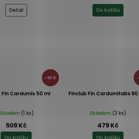
produktu
je
Detail
Do košíku
4,8
z
5
hvězdiček.
–10 %
b Fin Cardumis 50 ml
Finclub Fin Cardumitabs 60 
Skladem
(1 ks)
Skladem
(3 ks)
509 Kč
479 Kč
Do košíku
Do košíku