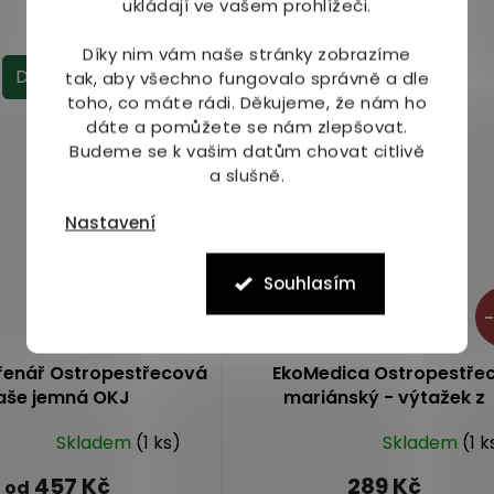
ukládají ve vašem prohlížeči.
55 Kč
99 Kč
Díky nim vám naše stránky zobrazíme
Do košíku
Do košíku
tak, aby všechno fungovalo správně a dle
toho, co máte rádi.
Děkujeme, že nám ho
dáte a pomůžete se nám zlepšovat.
Akce
Budeme se k vašim datům chovat citlivě
a slušně.
Nastavení
Souhlasím
–
řenář Ostropestřecová
EkoMedica Ostropestře
aše jemná OKJ
mariánský - výtažek z
ostropestřce 500 ml
Skladem
(1 ks)
Skladem
(1 k
Průměrné
hodnocení
457 Kč
289 Kč
od