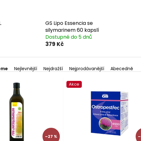
L
GS Lipo Essencia se
silymarinem 60 kapslí
Dostupné do 5 dnů
379 Kč
eme
Nejlevnější
Nejdražší
Nejprodávanější
Abecedně
Akce
–27 %
–