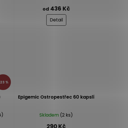
hodnocení
436 Kč
od
produktu
je
Detail
5,0
z
5
hvězdiček.
23 %
c
Epigemic Ostropestřec 60 kapslí
s)
Skladem
(2 ks)
290 Kč