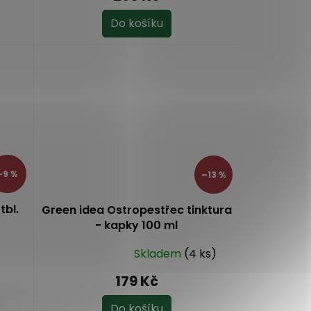
Do košíku
–9 %
–13 %
tbl.
Green idea Ostropestřec tinktura
- kapky 100 ml
Skladem
(4 ks)
Průměrné
hodnocení
179 Kč
produktu
je
Do košíku