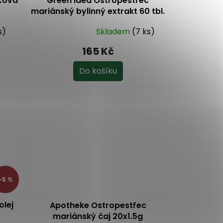
cová
Green idea Ostropestřec
mariánský bylinný extrakt 60 tbl.
s)
Skladem
(7 ks)
Průměrné
hodnocení
165 Kč
produktu
je
Do košíku
5,0
z
5
hvězdiček.
–5 %
olej
Apotheke Ostropestřec
mariánský čaj 20x1.5g