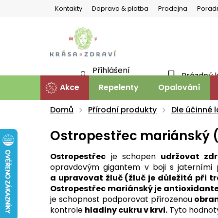
Přejít
Kontakty
Doprava & platba
Prodejna
Porad
na
obsah
Přihlášení
Prázdný 
NÁKU
Nová registrace
Akce
Repelenty
Opalování
KOŠÍ
Domů
Přírodní produkty
Dle účinné l
Ostropestřec mariánský
Ostropestřec
je schopen
udržovat zdra
opravdovým gigantem v boji s jaterními
a upravovat žluč (žluč je důležitá při 
Ostropestřec mariánský je antioxidant
je schopnost podporovat přirozenou
obranu
kontrole
hladiny cukru v krvi.
Tyto hodnoty