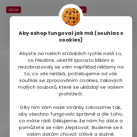
z
Akce
Akce
5
hvězdiček.
Aby eshop
fungoval jak má (souhlas s
cookies)
–14 %
–24 %
Abyste na našich stránkách rychle našli to,
Australian Bodycare
Australian Bodycare
co hledáte, ušetřili spoustu klikání a
Krém na obličej s
Originální olej Tea Tree
nezobrazovaly se vám například reklamy na
olejem Tea Tree 50 ml
10 ml
to, co vás neláká, potřebujeme od vás
Dostupné do 1
Dostupné do 1
Průměrné
Průměrné
souhlas se zpracováním cookies, takových
dne
dne
hodnocení
hodnocení
malých souborů, které se ukládají ve vašem
289 Kč
135 Kč
produktu
produktu
prohlížeči.
je
je
Do košíku
Do košíku
4,5
4,0
Díky nim vám naše stránky zobrazíme tak,
z
z
aby všechno fungovalo správně a dle toho,
5
5
co máte rádi.
Děkujeme, že nám ho dáte a
hvězdiček.
hvězdiček.
pomůžete se nám zlepšovat. Budeme se k
vašim datům chovat citlivě a slušně.