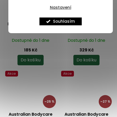
Nastavení
Souhlasím
Dr. Muller Tea Tree Oil
Dr. Muller Tea Tree Oil
mycí gel pro intimní
vaginální gel 7x7,5 g
hygienu 200 ml
Dostupné do 1 dne
Dostupné do 1 dne
185 Kč
329 Kč
Do košíku
Do košíku
Akce
Akce
–25 %
–27 %
Australian Bodycare
Australian Bodycare