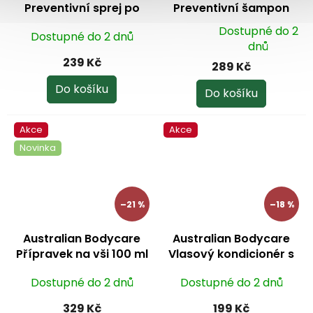
Preventivní sprej po
Preventivní šampon
odstranění vší z vlasů
proti vším 200 ml
Dostupné do 2
Dostupné do 2 dnů
150 ml
Průměrné
dnů
hodnocení
239 Kč
289 Kč
produktu
je
Do košíku
Do košíku
5,0
z
Akce
Akce
5
Novinka
hvězdiček.
–21 %
–18 %
Australian Bodycare
Australian Bodycare
Přípravek na vši 100 ml
Vlasový kondicionér s
olejem Tea Tree 200 ml
Dostupné do 2 dnů
Dostupné do 2 dnů
329 Kč
199 Kč