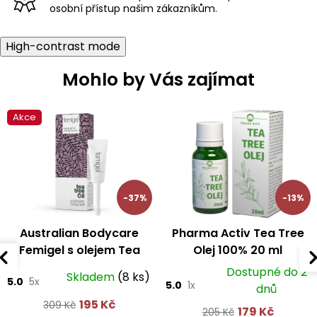
osobní přístup našim zákazníkům.
High-contrast mode
Mohlo by Vás zajímat
Akce
-37%
-13%
Australian Bodycare
Pharma Activ Tea Tree
Femigel s olejem Tea
Olej 100% 20 ml
Tree 5x7 ml
Dostupné do 2
Skladem
(8 ks)
5.0
5x
5.0
1x
dnů
195 Kč
309 Kč
179 Kč
205 Kč