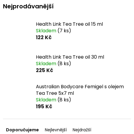
Nejprodávanější
Health Link Tea Tree oil 15 ml
Skladem
(7 ks)
122 Kč
Health Link Tea Tree oil 30 ml
Skladem
(8 ks)
225 Kč
Australian Bodycare Femigel s olejem
Tea Tree 5x7 ml
Skladem
(8 ks)
195 Kč
Ř
a
Doporučujeme
Nejlevnější
Nejdražší