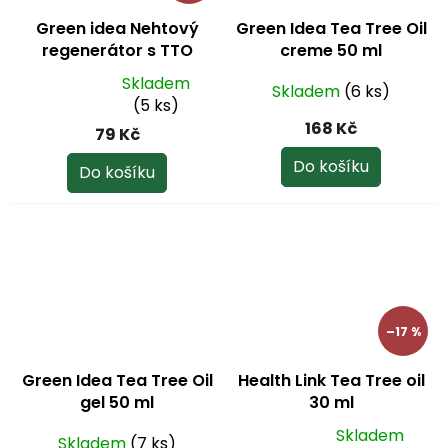
Green idea Nehtový
Green Idea Tea Tree Oil
regenerátor s TTO
creme 50 ml
(Tea Tree Oil) 10 ml
Skladem
Skladem
(6 ks)
Průměrné
(5 ks)
hodnocení
168 Kč
79 Kč
produktu
je
Do košíku
Do košíku
4,4
z
5
hvězdiček.
–17 %
Green Idea Tea Tree Oil
Health Link Tea Tree oil
gel 50 ml
30 ml
Skladem
Skladem
(7 ks)