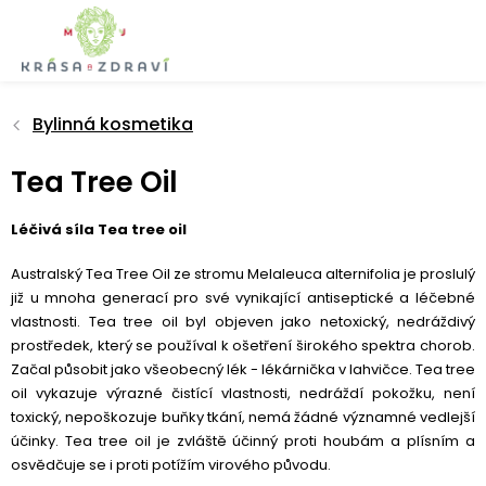
Přejít
na
obsah
Bylinná kosmetika
Tea Tree Oil
Léčivá síla Tea tree oil
Australský Tea Tree Oil ze stromu Melaleuca alternifolia je proslulý
již u mnoha generací pro své vynikající antiseptické a léčebné
vlastnosti. Tea tree oil byl objeven jako netoxický, nedráždivý
prostředek, který se používal k ošetření širokého spektra chorob.
Začal působit jako všeobecný lék - lékárnička v lahvičce. Tea tree
oil vykazuje výrazné čistící vlastnosti, nedráždí pokožku, není
toxický, nepoškozuje buňky tkání, nemá žádné významné vedlejší
účinky. Tea tree oil je zvláště účinný proti houbám a plísním a
osvědčuje se i proti potížím virového původu.