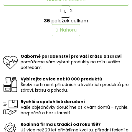
S
1
2
t
O
r
36
položek celkem
v
á
n
l
Nahoru
k
á
o
d
v
a
á
c
n
í
Odborné poradenství pro vaši krásu a zdraví
í
p
pomůžeme vám vybrat produkty na míru vašim
r
potřebám.
v
k
Vybírejte z více než 10 000 produktů
y
Široký sortiment přírodních a kvalitních produktů pro
v
zdraví, krásu a pohodu.
ý
p
Rychlé a spolehlivé doručení
i
Vaše objednávky doručíme až k vám domů – rychle,
s
bezpečně a bez starostí.
u
Rodinná firma s tradicí od roku 1997
Už více než 29 let přinášíme kvalitu, přírodní řešení a