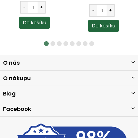
Z
O nás
á
p
a
O nákupu
t
í
Blog
Facebook