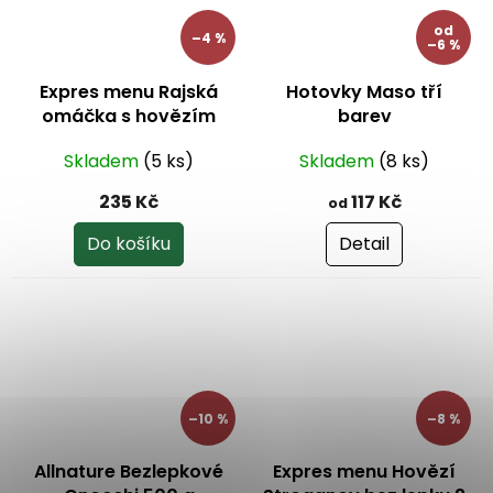
od
–4 %
–6 %
Expres menu Rajská
Hotovky Maso tří
omáčka s hovězím
barev
masem bez lepku 2
Skladem
(5 ks)
Skladem
(8 ks)
porce
235 Kč
117 Kč
od
Do košíku
Detail
–10 %
–8 %
Allnature Bezlepkové
Expres menu Hovězí