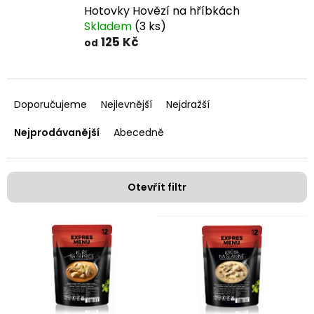
Hotovky Hovězí na hříbkách
Skladem
(3 ks)
125 Kč
od
Ř
a
Doporučujeme
Nejlevnější
Nejdražší
z
e
Nejprodávanější
Abecedně
n
í
p
Otevřít filtr
r
o
V
d
ý
u
p
k
i
t
s
ů
p