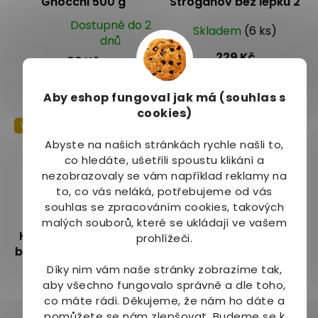
Gnocchi 500 g
Stroganov bez lepku 2
porce
Dostupné do 2
Skladem
(6 ks)
Průměrné
dnů
hodnocení
229 Kč
89 Kč
produktu
je
Do košíku
Do košíku
Aby eshop
fungoval jak má (souhlas s
5,0
cookies)
z
Výprodej
5
Abyste na našich stránkách rychle našli to,
hvězdiček.
co hledáte, ušetřili spoustu klikání a
nezobrazovaly se vám například reklamy na
to, co vás neláká, potřebujeme od vás
od
až
–27 %
souhlas se zpracováním cookies, takových
–8 %
malých souborů, které se ukládají ve vašem
Hotovky Kuřecí čína s
Hotovky Španělský
prohlížeči.
bambusovými výhonky
ptáček
bez lepku 1 porce DMT:
Díky nim vám naše stránky zobrazíme tak,
Skladem
Vyprodáno
10.07.2026
aby všechno fungovalo správně a dle toho,
Průměrné
(3 ks)
co máte rádi.
Děkujeme, že nám ho dáte a
hodnocení
79 Kč
145 Kč
od
pomůžete se nám zlepšovat. Budeme se k
produktu