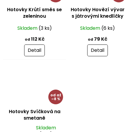
Hotovky Krůtí směs se
Hotovky Hovězí vývar
zeleninou
s játrovými knedlíčky
Skladem
(3 ks)
Skladem
(6 ks)
112 Kč
79 Kč
od
od
Detail
Detail
od
až
–8 %
Hotovky Svíčková na
smetaně
Skladem