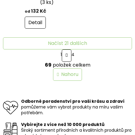
Průměrné
(3 ks)
hodnocení
132 Kč
od
produktu
je
Detail
4,7
z
5
Načíst 21 dalších
hvězdiček.
S
1
4
t
O
r
69
položek celkem
v
á
n
l
Nahoru
k
á
o
d
v
a
á
c
n
í
Odborné poradenství pro vaši krásu a zdraví
í
p
pomůžeme vám vybrat produkty na míru vašim
r
potřebám.
v
k
Vybírejte z více než 10 000 produktů
y
Široký sortiment přírodních a kvalitních produktů pro