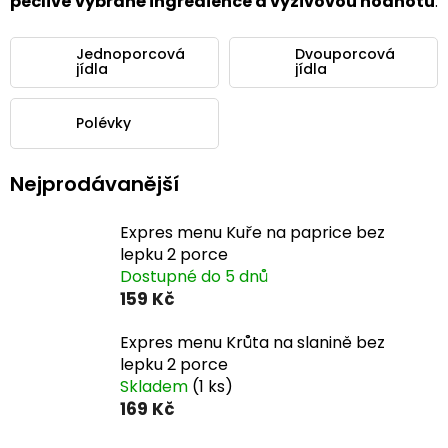
pečlivě vybrané ingredience a výživovou hodnotu
.
Jednoporcová
Dvouporcová
jídla
jídla
Polévky
Nejprodávanější
Expres menu Kuře na paprice bez
lepku 2 porce
Dostupné do 5 dnů
159 Kč
Expres menu Krůta na slanině bez
lepku 2 porce
Skladem
(1 ks)
169 Kč