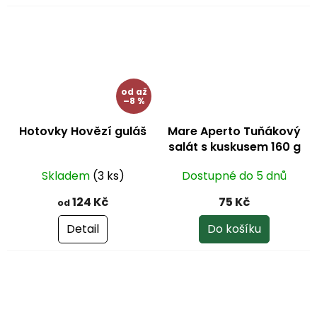
od
až
–8 %
Hotovky Hovězí guláš
Mare Aperto Tuňákový
salát s kuskusem 160 g
Skladem
(3 ks)
Dostupné do 5 dnů
124 Kč
75 Kč
od
Detail
Do košíku