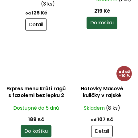
porce
Průměrné
Průměrné
(3 ks)
hodnocení
hodnocení
219 Kč
125 Kč
od
produktu
produktu
je
je
Do košíku
Detail
5,0
5,0
z
z
5
5
hvězdiček.
hvězdiček.
od
až
–10 %
Expres menu Krůtí ragů
Hotovky Masové
s fazolemi bez lepku 2
kuličky v rajské
porce
omáčce
Dostupné do 5 dnů
Skladem
(8 ks)
189 Kč
107 Kč
od
Do košíku
Detail