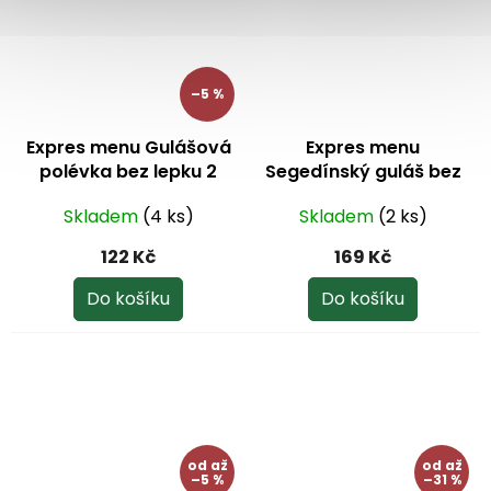
hvězdiček.
–5 %
Expres menu Gulášová
Expres menu
polévka bez lepku 2
Segedínský guláš bez
porce
lepku 2 porce
Skladem
(4 ks)
Skladem
(2 ks)
122 Kč
169 Kč
Do košíku
Do košíku
od
až
od
až
–5 %
–31 %