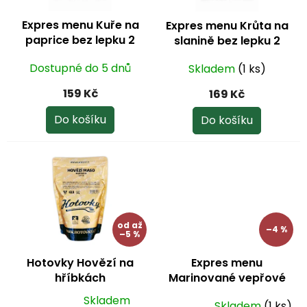
r
o
Expres menu Kuře na
Expres menu Krůta na
d
paprice bez lepku 2
slanině bez lepku 2
u
porce
porce
k
Dostupné do 5 dnů
Skladem
(1 ks)
t
ů
159 Kč
169 Kč
Do košíku
Do košíku
od
až
–4 %
–5 %
Hotovky Hovězí na
Expres menu
hříbkách
Marinované vepřové
koleno bez lepku 2
Skladem
Skladem
(1 ks)