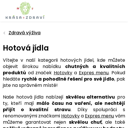
Přejít
na
obsah
Zdravá výživa
Hotová jídla
Vítejte v naší kategorii hotových jídel, kde můžete
objevit širokou nabídku
chutných a kvalitních
produktů
od značek
Hotovky
a
Expres menu
. Pokud
hledáte
rychlé a pohodlné řešení pro své jídlo
, pak
jste na správném místě!
Naše hotová jídla nabízejí
skvělou alternativu
pro
ty, kteří mají
málo času na vaření, ale nechtějí
přijít o kvalitní stravu
. Díky spolupráci s
renomovanými značkami
Hotovky
a
Expres menu
vám
můžeme garantovat nejen
skvělou chuť
, ale také