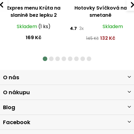
Expres menu Krůta na
Hotovky Svíčková na
slanině bez lepku 2
smetaně
porce
Skladem
(1 ks)
Skladem
4.7
3x
169 Kč
132 Kč
145 Kč
Z
O nás
á
p
a
O nákupu
t
í
Blog
Facebook