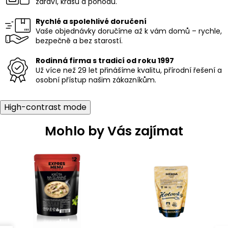
v
zdraví, krásu a pohodu.
ý
p
Rychlé a spolehlivé doručení
i
Vaše objednávky doručíme až k vám domů – rychle,
s
bezpečně a bez starostí.
u
Rodinná firma s tradicí od roku 1997
Už více než 29 let přinášíme kvalitu, přírodní řešení a
osobní přístup našim zákazníkům.
High-contrast mode
Mohlo by Vás zajímat