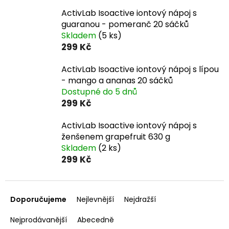
ActivLab Isoactive iontový nápoj s
guaranou - pomeranč 20 sáčků
Skladem
(5 ks)
299 Kč
ActivLab Isoactive iontový nápoj s lípou
- mango a ananas 20 sáčků
Dostupné do 5 dnů
299 Kč
ActivLab Isoactive iontový nápoj s
ženšenem grapefruit 630 g
Skladem
(2 ks)
299 Kč
Ř
a
Doporučujeme
Nejlevnější
Nejdražší
z
e
Nejprodávanější
Abecedně