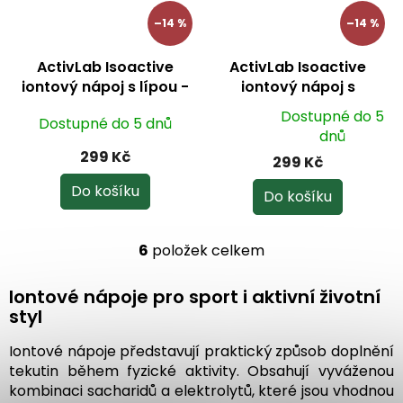
–14 %
–14 %
ActivLab Isoactive
ActivLab Isoactive
iontový nápoj s lípou -
iontový nápoj s
mango a ananas 20
ženšenem - grapefruit
Dostupné do 5
Dostupné do 5 dnů
sáčků
20 sáčků
Průměrné
dnů
hodnocení
299 Kč
299 Kč
produktu
je
Do košíku
Do košíku
5,0
z
5
6
položek celkem
O
hvězdiček.
v
l
Iontové nápoje pro sport i aktivní životní
á
styl
d
a
Iontové nápoje představují praktický způsob doplnění
c
tekutin během fyzické aktivity. Obsahují vyváženou
í
kombinaci sacharidů a elektrolytů, které jsou vhodnou
p