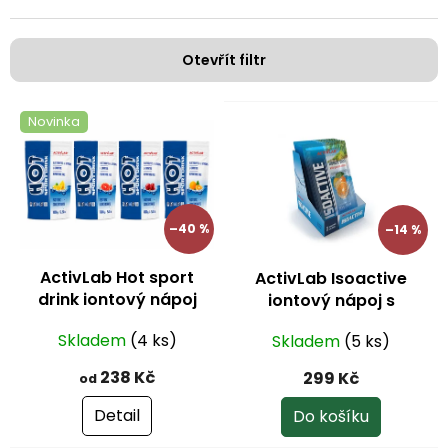
n
í
p
Otevřít filtr
r
o
V
d
Novinka
ý
u
p
k
i
t
s
ů
p
–40 %
–14 %
r
o
ActivLab Hot sport
ActivLab Isoactive
d
drink iontový nápoj
iontový nápoj s
u
1000 g
guaranou - pomeranč
k
Skladem
(4 ks)
Skladem
(5 ks)
20 sáčků
t
ů
238 Kč
299 Kč
od
Detail
Do košíku