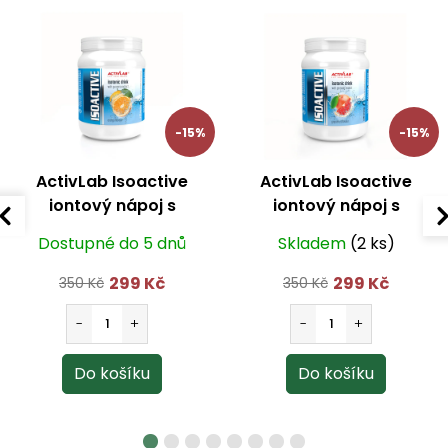
-15%
-15%
ActivLab Isoactive
ActivLab Isoactive
iontový nápoj s
iontový nápoj s
guaranou pomeranč
ženšenem grapefruit
Dostupné do 5 dnů
Skladem
(2 ks)
630 g
630 g
299 Kč
299 Kč
350 Kč
350 Kč