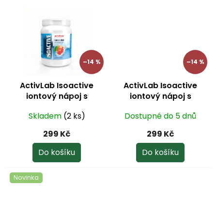
–14 %
–14 %
ActivLab Isoactive
ActivLab Isoactive
iontový nápoj s
iontový nápoj s
ženšenem grapefruit
guaranou pomeranč
Skladem
(2 ks)
Dostupné do 5 dnů
630 g
630 g
299 Kč
299 Kč
Do košíku
Do košíku
Novinka