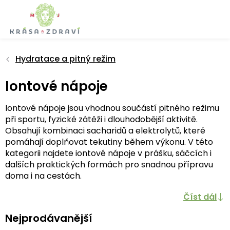
Přejít
na
obsah
Hydratace a pitný režim
Iontové nápoje
Iontové nápoje jsou vhodnou součástí pitného režimu
při sportu, fyzické zátěži i dlouhodobější aktivitě.
Obsahují kombinaci sacharidů a elektrolytů, které
pomáhají doplňovat tekutiny během výkonu. V této
kategorii najdete iontové nápoje v prášku, sáčcích i
dalších praktických formách pro snadnou přípravu
doma i na cestách.
Číst dál
Nejprodávanější