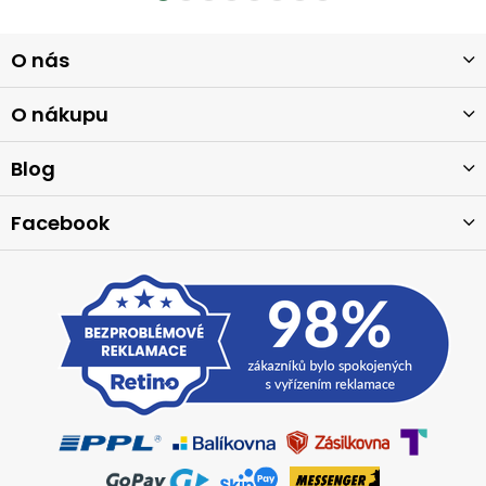
Z
O nás
á
p
a
O nákupu
t
í
Blog
Facebook