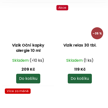
z
Akce
5
hvězdiček.
–35 %
Vizik Oční kapky
Vizik relax 30 tbl.
alergie 10 ml
Skladem
(>10 ks)
Skladem
(1 ks)
209 Kč
119 Kč
Do košíku
Do košíku
Více za méně