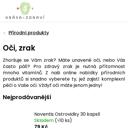
Přejít
na
obsah
Přírodní produkty
Oči, zrak
Zhoršuje se Vám zrak? Máte unavené oči, nebo Vás
často pálí? Pro zdravý zrak je nutná přítomnost
mnoha vitamínů. Z naši online nabídky přírodních
produktů si snadno vyberete ty, jež zajistí komplexní
péči o Vaše oči. Vždyť oči máte jenom jedny!
Nejprodávanější
Noventis Ostrovidky 30 kapslí
Skladem
(>10 ks)
79 Kč