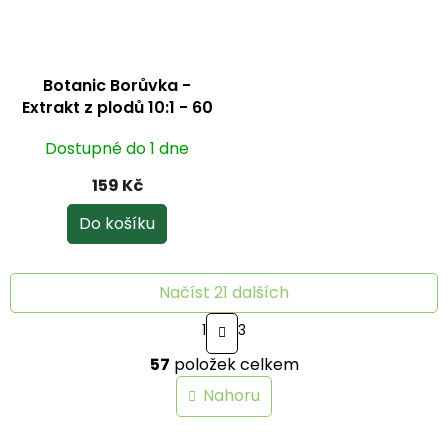
Botanic Borůvka -
Extrakt z plodů 10:1 - 60
ks
Dostupné do 1 dne
159 Kč
Do košíku
Načíst 21 dalších
S
1
3
t
O
r
57
položek celkem
v
á
n
l
Nahoru
k
á
o
d
v
a