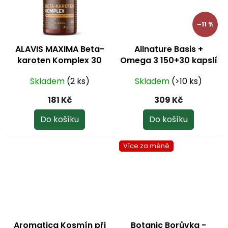
–11 %
ALAVIS MAXIMA Beta-
Allnature Basis +
karoten Komplex 30
Omega 3 150+30 kapslí
kapslí
zdarma
Skladem
(2 ks)
Skladem
(>10 ks)
181 Kč
309 Kč
Do košíku
Do košíku
Více za méně
Aromatica Kosmín při
Botanic Borůvka -