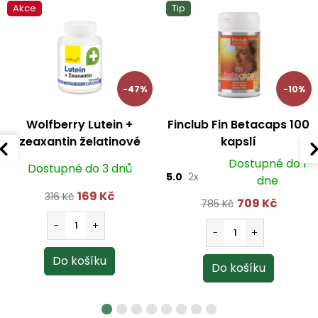
Akce
Tip
-47%
-10%
Wolfberry Lutein +
Finclub Fin Betacaps 100
zeaxantin želatinové
kapslí
tobolky 120 ks
Dostupné do 1
Dostupné do 3 dnů
5.0
2x
dne
169 Kč
316 Kč
709 Kč
785 Kč