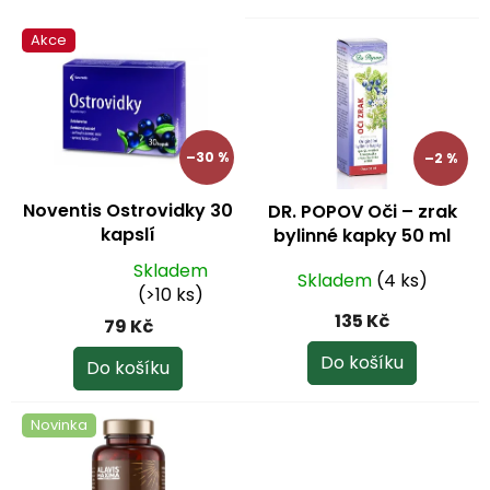
o
V
d
Akce
ý
u
p
k
i
t
s
ů
p
–30 %
–2 %
r
o
Noventis Ostrovidky 30
DR. POPOV Oči – zrak
d
kapslí
bylinné kapky 50 ml
u
k
Skladem
Skladem
(4 ks)
Průměrné
t
(>10 ks)
hodnocení
ů
135 Kč
79 Kč
produktu
je
Do košíku
Do košíku
4,0
z
Novinka
5
hvězdiček.