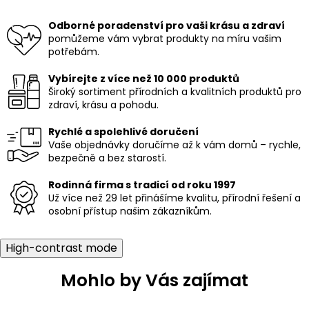
á
c
n
í
Odborné poradenství pro vaši krásu a zdraví
í
p
pomůžeme vám vybrat produkty na míru vašim
r
potřebám.
v
k
Vybírejte z více než 10 000 produktů
y
Široký sortiment přírodních a kvalitních produktů pro
v
zdraví, krásu a pohodu.
ý
p
Rychlé a spolehlivé doručení
i
Vaše objednávky doručíme až k vám domů – rychle,
s
bezpečně a bez starostí.
u
Rodinná firma s tradicí od roku 1997
Už více než 29 let přinášíme kvalitu, přírodní řešení a
osobní přístup našim zákazníkům.
High-contrast mode
Mohlo by Vás zajímat