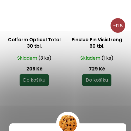
–11 %
Colfarm Opticol Total
Finclub Fin Visistrong
30 tbl.
60 tbl.
Skladem
(3 ks)
Skladem
(1 ks)
205 Kč
729 Kč
Do košíku
Do košíku