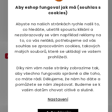
Aby eshop
fungoval jak má (souhlas s
Grešík Schizandra
Naturvita Betavid se
cookies)
bylinné kapky 50 ml
světlíkem lékařským
60 tbl.
Abyste na našich stránkách rychle našli to,
Skladem
(3 ks)
Skladem
(1 ks)
Průměrné
co hledáte, ušetřili spoustu klikání a
hodnocení
102 Kč
109 Kč
nezobrazovaly se vám například reklamy na
produktu
to, co vás neláká, potřebujeme od vás
je
Do košíku
Do košíku
souhlas se zpracováním cookies, takových
5,0
malých souborů, které se ukládají ve vašem
z
Akce
prohlížeči.
5
hvězdiček.
Díky nim vám naše stránky zobrazíme tak,
aby všechno fungovalo správně a dle toho,
co máte rádi.
Děkujeme, že nám ho dáte a
–31 %
–19 %
pomůžete se nám zlepšovat. Budeme se k
vašim datům chovat citlivě a slušně.
Noventis Ostrovidky
Purus Meda PM Oční
Nastavení
Neo 30 kapslí +15
elixír 60 tbl.
kapslí ZDARMA
Skladem
Skladem