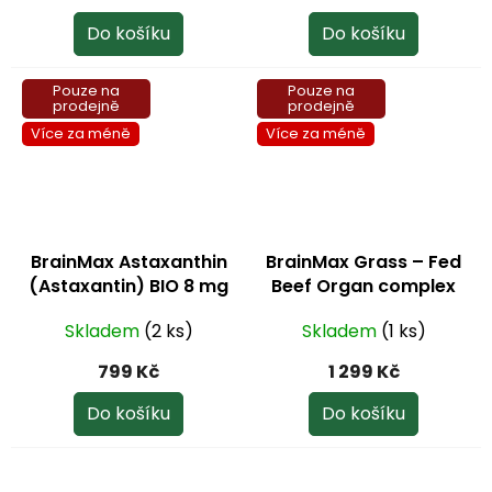
Do košíku
Do košíku
Pouze na
Pouze na
prodejně
prodejně
Více za méně
Více za méně
BrainMax Astaxanthin
BrainMax Grass – Fed
(Astaxantin) BIO 8 mg
Beef Organ complex
60 rostlinných kapslí
hovězí orgány 240
Skladem
(2 ks)
Skladem
(1 ks)
kapslí
799 Kč
1 299 Kč
Do košíku
Do košíku