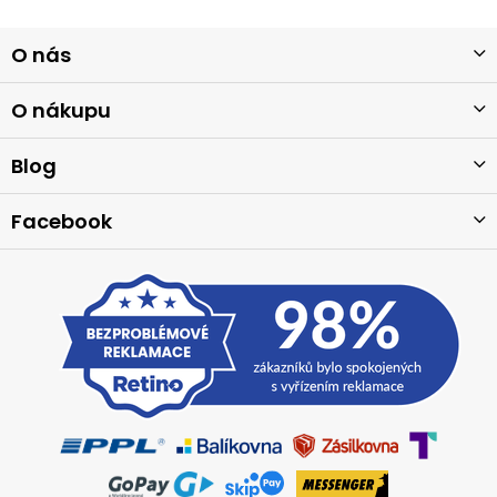
Z
O nás
á
p
a
O nákupu
t
í
Blog
Facebook