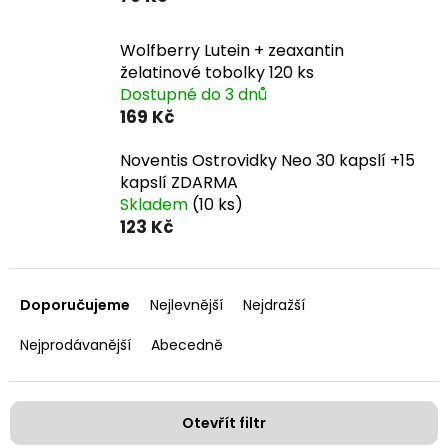
Wolfberry Lutein + zeaxantin
želatinové tobolky 120 ks
Dostupné do 3 dnů
169 Kč
Noventis Ostrovidky Neo 30 kapslí +15
kapslí ZDARMA
Skladem
(10 ks)
123 Kč
Ř
a
Doporučujeme
Nejlevnější
Nejdražší
z
e
Nejprodávanější
Abecedně
n
í
p
Otevřít filtr
r