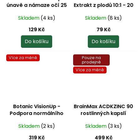
únavě a námaze očí 25
Extrakt z plodů 10:1 - 20
ml
g
Skladem
(4 ks)
Skladem
(8 ks)
129 Kč
79 Kč
Do košíku
Do košíku
Více za méně
Pouze na
prodejně
Více za méně
Botanic VisionUp -
BrainMax ACDKZINC 90
Podpora normálního
rostlinných kapslí
stavu zraku 60 kapslí
Skladem
(2 ks)
Skladem
(3 ks)
319 Kč
499 Kč