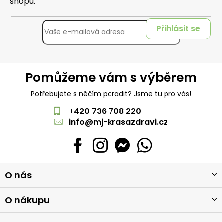
shopu.
Přihlásit se
Pomůžeme vám s výběrem
Potřebujete s něčím poradit? Jsme tu pro vás!
+420 736 708 220
info
@
mj-krasazdravi.cz
Z
O nás
á
p
a
O nákupu
t