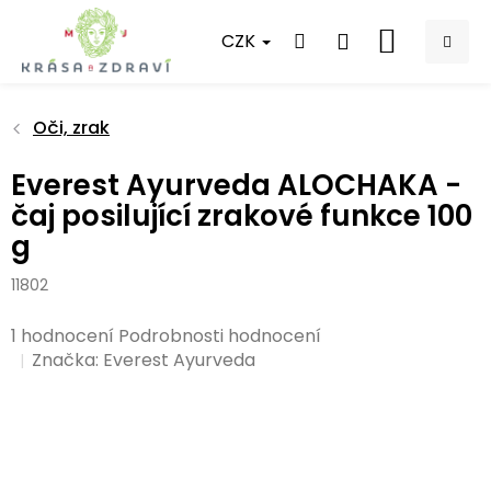
Přejít
na
CZK
NÁKUPNÍ
obsah
KOŠÍK
Oči, zrak
Everest Ayurveda ALOCHAKA -
čaj posilující zrakové funkce 100
g
11802
Průměrné
1 hodnocení
Podrobnosti hodnocení
hodnocení
Značka:
Everest Ayurveda
produktu
je
3,0
z
5