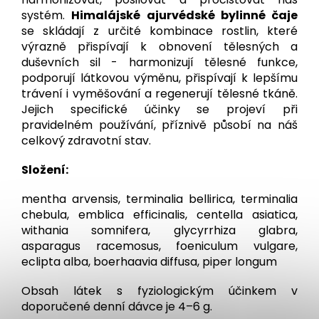
systém.
Himalájské ajurvédské bylinné čaje
se skládají z určité kombinace rostlin, které
výrazně přispívají k obnovení tělesných a
duševních sil - harmonizují tělesné funkce,
podporují látkovou výměnu, přispívají k lepšímu
trávení i vyměšování a regenerují tělesné tkáně.
Jejich specifické účinky se projeví při
pravidelném používání, příznivě působí na náš
celkový zdravotní stav.
Složení:
mentha arvensis, terminalia bellirica, terminalia
chebula, emblica efficinalis, centella asiatica,
withania somnifera, glycyrrhiza glabra,
asparagus racemosus, foeniculum vulgare,
eclipta alba, boerhaavia diffusa, piper longum
Obsah látek s fyziologickým účinkem v
doporučené denní dávce je 4–6 g.