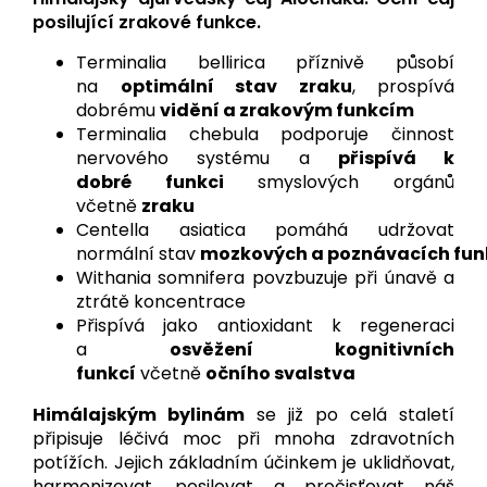
posilující zrakové funkce.
Terminalia bellirica příznivě působí
na
optimální stav zraku
, prospívá
dobrému
vidění a zrakovým funkcím
Terminalia chebula podporuje činnost
nervového systému a
přispívá k
dobré funkci
smyslových orgánů
včetně
zraku
Centella asiatica pomáhá udržovat
normální stav
mozkových a poznávacích fun
Withania somnifera povzbuzuje při únavě a
ztrátě koncentrace
Přispívá jako antioxidant k regeneraci
a
osvěžení kognitivních
funkcí
včetně
očního svalstva
Himálajským bylinám
se již po celá staletí
připisuje léčivá moc při mnoha zdravotních
potížích. Jejich základním účinkem je uklidňovat,
harmonizovat, posilovat a pročisťovat náš