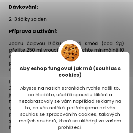
Dávkování:
2-3 šálky za den
Příprava a užívání:
Jednu čajovou lžičku bylinné směsi (cca 2g)
přelijte 250 ml vroucí vody a nechte minimálně 10
minut vyluhovat. Pro zesílení zdravotního účinku
povařte stejné množství směsi 3-5 minuty bez
Aby eshop
fungoval jak má (souhlas s
nutnosti dalšího vyluhování.
cookies)
Himálajské byliny se tradičně nechávají alespoň
3-5 minut povařit v případě, že je používáme
Abyste na našich stránkách rychle našli to,
jako prostředek k nápravě duševních a
co hledáte, ušetřili spoustu klikání a
tělesných funkcí organizmu. Takto připravený
nezobrazovaly se vám například reklamy na
odvar má silnější účinek, jemnější chuť a příznivě
to, co vás neláká, potřebujeme od vás
působí na naše trávení, které je důležité pro
souhlas se zpracováním cookies, takových
správné vstřebání zdraví prospěšných výtažků z
malých souborů, které se ukládají ve vašem
himálajských bylin. Čaje pijeme jako součást
prohlížeči.