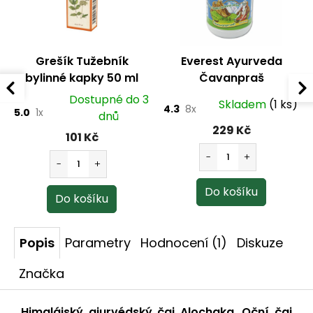
Grešík Tužebník
Everest Ayurveda
bylinné kapky 50 ml
Čavanpraš
(Chyawanprash) -
Dostupné do 3
Skladem
(1 ks)
4.3
8x
Ájurvédský bylinný
5.0
1x
dnů
elixír 300 g
229 Kč
101 Kč
Popis
Parametry
Hodnocení (1)
Diskuze
Značka
Himalájský ajurvédský čaj Alochaka. Oční čaj