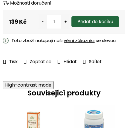
Možnosti doručení
139 Kč
Přidat do košíku
Měrná
cena:
Toto zboží nakupují naši
věrní zákazníci
se slevou.
Tisk
Zeptat se
Hlídat
Sdílet
High-contrast mode
Související produkty