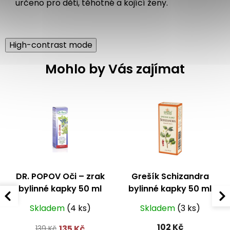
určeno pro děti, těhotné a kojící ženy.
High-contrast mode
Mohlo by Vás zajímat
DR. POPOV Oči – zrak
Grešík Schizandra
bylinné kapky 50 ml
bylinné kapky 50 ml
Skladem
(4 ks)
Skladem
(3 ks)
102 Kč
135 Kč
139 Kč