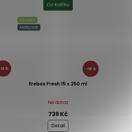
Do košíku
Novinka
Multipack
16 %
–16 %
Erebos Fresh 15 x 250 ml
Na dotaz
739 Kč
Detail