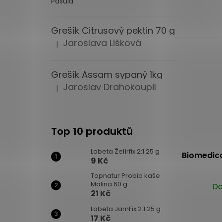
Pašula
produktu
je
4,0
Grešík Citrusový pektin 70 g
z
Jaroslava Lišková
|
Hodnocení produktu je 5 z 5 hvězdiček.
5
hvězdiček.
Grešík Assam sypaný 1kg
Jaroslav Drahokoupil
|
Hodnocení produktu je 5 z 5 hvězdiček.
Top 10 produktů
Labeta Želírfix 2:1 25 g
Biomedica
9 Kč
Topnatur Probio kaše
Malina 60 g
Do
21 Kč
Labeta JamFix 2:1 25 g
17 Kč