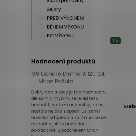
Superpotraviny
Průměrné
hodnocení
Šejkry
produktu
PŘED VÝKONEM
je
BĚHEM VÝKONU
5,0
z
PO VÝKONU
Tip
5
hvězdiček.
Hodnocení produktů
GS Condro Diamant 120 tbl.
Miron Pašula
|
Hodnocení produktu je 5 z 5 hvězdiček.
Dobry den a tady je me hodnoceni,
ale sam si myslim, ze je asi brzo
hodnotit, protoze nepocituji, ze by
Ereb
nastalo nejake zlepseni uz jsem i
navstivil ortopeda a za 2 mesice se
rozhodne jak to bude dal
Průměrné
pokracovat. S pozdravem Miron
hodnocení