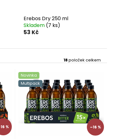
Erebos Dry 250 ml
Skladem
(7 ks)
53 Kč
18
položek celkem
Novinka
Multipack
16 %
–16 %