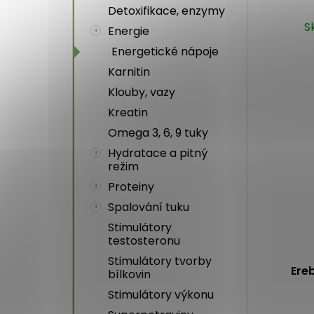
Detoxifikace, enzymy
S
Energie
Energetické nápoje
Karnitin
Klouby, vazy
Kreatin
Omega 3, 6, 9 tuky
Hydratace a pitný
režim
Proteiny
Spalování tuku
Stimulátory
testosteronu
Stimulátory tvorby
Ere
bílkovin
Stimulátory výkonu