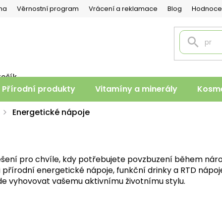
na
Věrnostní program
Vrácení a reklamace
Blog
Hodnoce
košík
PNÍ
Přírodní produkty
Vitamíny a minerály
Kosme
K
Energetické nápoje
ešení pro chvíle, kdy potřebujete povzbuzení během náro
 i přírodní energetické nápoje, funkční drinky a RTD nápo
ude vyhovovat vašemu aktivnímu životnímu stylu.