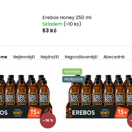
Erebos Honey 250 ml
Skladem
(>10 ks)
53 Kč
eme
Nejlevnější
Nejdražší
Nejprodávanější
Abecedně
Novinka
Multipack
–16 %
–