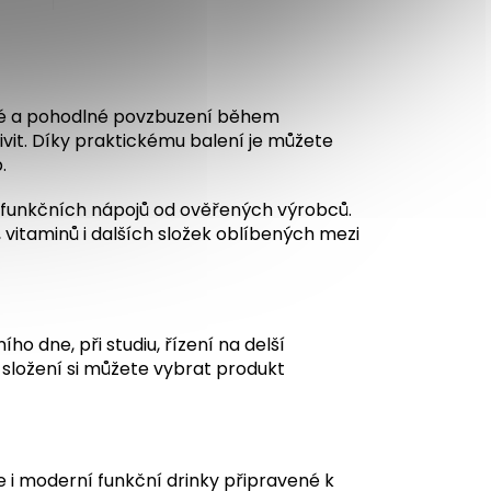
ychlé a pohodlné povzbuzení během
vit. Díky praktickému balení je můžete
.
i funkčních nápojů od ověřených výrobců.
 vitaminů i dalších složek oblíbených mezi
 dne, při studiu, řízení na delší
 složení si můžete vybrat produkt
 i moderní funkční drinky připravené k