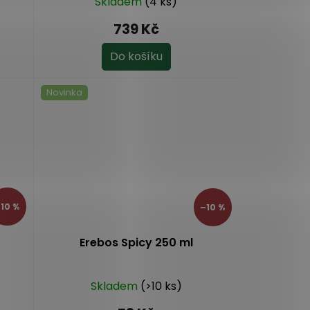
Skladem
(4 ks)
739 Kč
Do košíku
Novinka
10 %
–10 %
Erebos Spicy 250 ml
Skladem
(>10 ks)