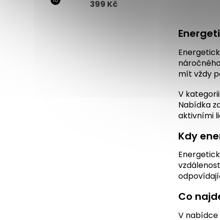
399 Kč
Energeti
Energetick
náročného 
mít vždy p
V kategori
Nabídka za
aktivními l
Kdy ene
Energetick
vzdálenost
odpovídají
Co najde
V nabídce 