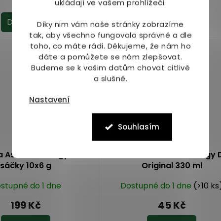
53 Kč
53 Kč
ukládají ve vašem prohlížeči.
Do košíku
Do košíku
Díky nim vám naše stránky zobrazíme
tak, aby všechno fungovalo správně a dle
toho, co máte rádi.
Děkujeme, že nám ho
dáte a pomůžete se nám zlepšovat.
Budeme se k vašim datům chovat citlivě
a slušně.
Nastavení
Souhlasím
 Ascoffin Energy Drink
Puhdistamo Natural Energy 
sáčky 10x6 g
Original 330 ml
stupné do 1 dne
Dostupné do 1 dne
(>10 ks
199 Kč
45 Kč