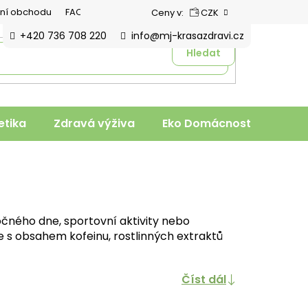
ní obchodu
FAQ
Ceny v:
CZK
+420 736 708 220
info@mj-krasazdravi.cz
Hledat
tika
Zdravá výživa
Eko Domácnost
Veter
čného dne, sportovní aktivity nebo
je s obsahem kofeinu, rostlinných extraktů
Číst dál