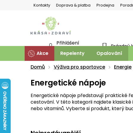
Přejít
Kontakty
Doprava & platba
Prodejna
Porad
na
obsah
Přihlášení
Prázdný 
NÁKU
Nová registrace
Akce
Repelenty
Opalování
KOŠÍ
Domů
Výživa pro sportovce
Energie
Energetické nápoje
Energetické nápoje představují praktické ř
cestování. V této kategorii najdete klasické
nebo vitaminů. Vyberte si produkt, který b
Nejprodávanější