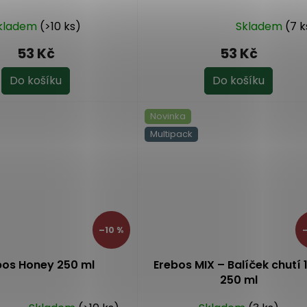
kladem
(>10 ks)
Skladem
(7 k
Průměrné
hodnocení
53 Kč
53 Kč
produktu
je
Do košíku
Do košíku
5,0
z
Novinka
5
hvězdiček.
Multipack
–10 %
–
bos Honey 250 ml
Erebos MIX – Balíček chutí 
250 ml