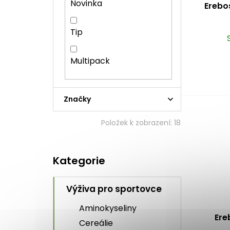
k
ů
n
Novinka
Erebo
t
e
ů
l
Tip
Multipack
Značky
Položek k zobrazení:
18
Přeskočit
Kategorie
kategorie
Výživa pro sportovce
Aminokyseliny
Ere
Cereálie