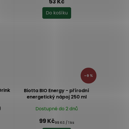
53 Kč
Do košíku
–9 %
Drink
Biotta BIO Energy - přírodní
energetický nápoj 250 ml
)
Dostupné do 2 dnů
99 Kč
Měrná
99 Kč / 1 ks
cena: