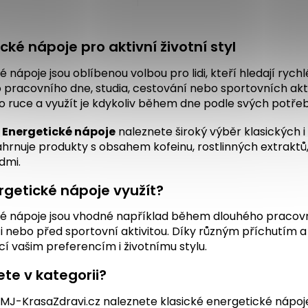
O
v
cké nápoje pro aktivní životní styl
l
á
é nápoje jsou oblíbenou volbou pro lidi, kteří hledají r
d
pracovního dne, studia, cestování nebo sportovních akti
a
c
o ruce a využít je kdykoliv během dne podle svých potřeb
í
p
i
Energetické nápoje
naleznete široký výběr klasických 
r
hrnuje produkty s obsahem kofeinu, rostlinných extraktů,
v
idmi.
k
y
rgetické nápoje využít?
v
ý
é nápoje jsou vhodné například během dlouhého pracovního
p
i nebo před sportovní aktivitou. Díky různým příchutím a
i
s
cí vašim preferencím i životnímu stylu.
u
te v kategorii?
MJ-KrasaZdravi.cz naleznete klasické energetické nápoje