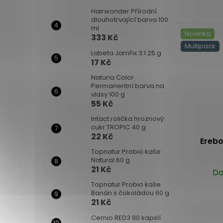
Hairwonder Přírodní
dlouhotrvající barva 100
ml
Novinka
333 Kč
Multipack
Labeta JamFix 3:1 25 g
17 Kč
Naturia Color
Permanentní barva na
vlasy 100 g
55 Kč
Intact rolička hroznový
cukr TROPIC 40 g
22 Kč
Erebo
Topnatur Probio kaše
Natural 60 g
21 Kč
Do
Topnatur Probio kaše
Banán s čokoládou 60 g
21 Kč
Cemio RED3 90 kapslí