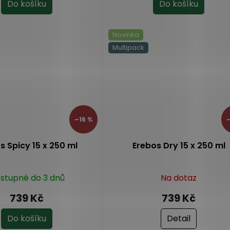
Do košíku
Do košíku
Novinka
Multipack
–16 %
–
s Spicy 15 x 250 ml
Erebos Dry 15 x 250 ml
stupné do 3 dnů
Na dotaz
739 Kč
739 Kč
Do košíku
Detail