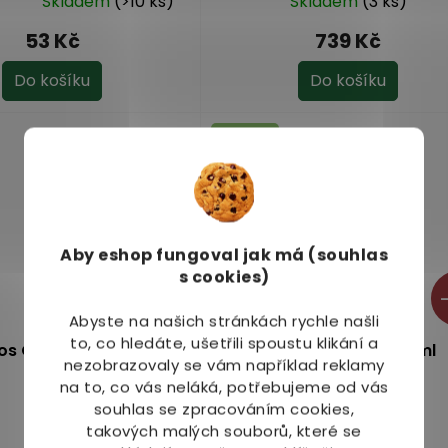
Skladem
(>10 ks)
Skladem
(3 ks)
53 Kč
739 Kč
Do košíku
Do košíku
Novinka
Aby eshop
fungoval jak má (souhlas
s cookies)
–10 %
–
Abyste na našich stránkách rychle našli
to, co hledáte, ušetřili spoustu klikání a
os Original 250 ml
Erebos Racket 250 ml
nezobrazovaly se vám například reklamy
na to, co vás neláká, potřebujeme od vás
souhlas se zpracováním cookies,
Skladem
(>10 ks)
Skladem
(>10 ks)
takových malých souborů, které se