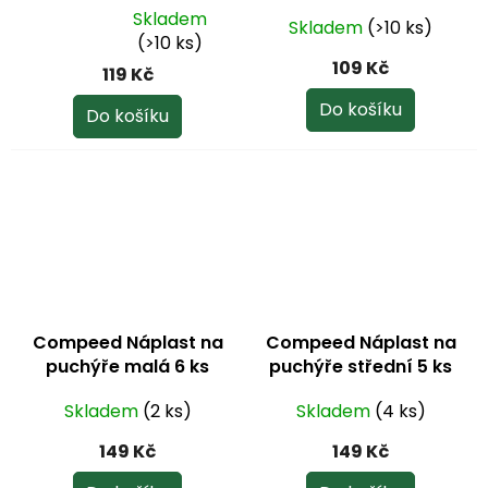
Skladem
Skladem
(>10 ks)
Průměrné
(>10 ks)
hodnocení
109 Kč
119 Kč
produktu
je
Do košíku
Do košíku
1,0
z
5
hvězdiček.
Compeed Náplast na
Compeed Náplast na
puchýře malá 6 ks
puchýře střední 5 ks
Skladem
(2 ks)
Skladem
(4 ks)
149 Kč
149 Kč