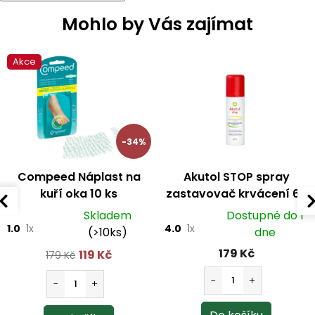
Mohlo by Vás zajímat
Akce
-34%
Compeed Náplast na
Akutol STOP spray
kuří oka 10 ks
zastavovač krvácení 60
ml
Skladem
Dostupné do 1
1.0
1x
4.0
1x
(>10ks)
dne
179 Kč
119 Kč
179 Kč