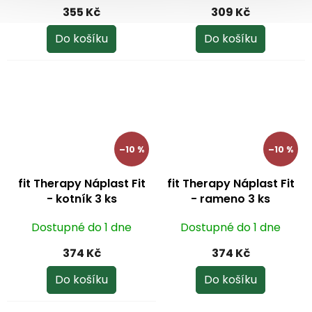
hodnocení
hodnocení
355 Kč
309 Kč
produktu
produktu
je
je
Do košíku
Do košíku
2,4
5,0
z
z
5
5
hvězdiček.
hvězdiček.
–10 %
–10 %
fit Therapy Náplast Fit
fit Therapy Náplast Fit
- kotník 3 ks
- rameno 3 ks
Dostupné do 1 dne
Dostupné do 1 dne
374 Kč
374 Kč
Do košíku
Do košíku