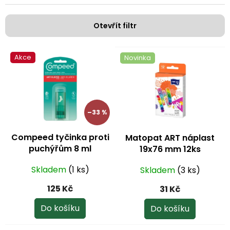
í
p
Otevřít filtr
r
o
V
d
Akce
Novinka
ý
u
p
k
i
t
s
ů
p
–33 %
r
o
Compeed tyčinka proti
Matopat ART náplast
d
puchýřům 8 ml
19x76 mm 12ks
u
k
Skladem
(1 ks)
Skladem
(3 ks)
t
ů
125 Kč
31 Kč
Do košíku
Do košíku