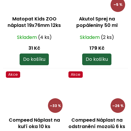
–5 %
Matopat Kids ZOO
Akutol Sprej na
náplast 19x76mm 12ks
popáleniny 50 ml
Skladem
(4 ks)
Skladem
(2 ks)
31 Kč
179 Kč
Do košíku
Do košíku
Akce
Akce
–33 %
–26 %
Compeed Náplast na
Compeed Náplast na
kuří oka 10 ks
odstranění mozolů 6 ks