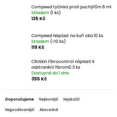
Compeed tyčinka proti puchýřům 8 ml
Skladem
(1 ks)
125 Kč
Compeed Náplast na kuří oka 10 ks
Skladem
(>10 ks)
119 Kč
ClinSkin Fibrocontrol náplasti k
odstranění fibromů 3 ks
Dostupné do 1 dne
355 Kč
Ř
a
Doporučujeme
Nejlevnější
Nejdražší
z
e
Nejprodávanější
Abecedně
n