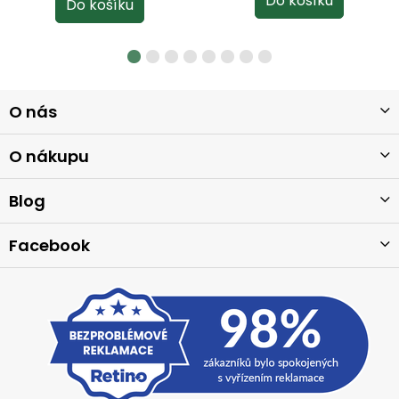
Z
O nás
á
p
a
O nákupu
t
í
Blog
Facebook