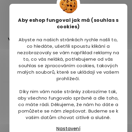
Aby eshop
fungoval jak má (souhlas s
cookies)
Hansaplast náplast
Medrull náplast dětská
voděodolná Universal
KIDS tetovací
Abyste na našich stránkách rychle našli to,
40ks
Mr.Happy 10ks
co hledáte, ušetřili spoustu klikání a
Skladem
(7 ks)
Skladem
(1 ks)
nezobrazovaly se vám například reklamy na
to, co vás neláká, potřebujeme od vás
82 Kč
45 Kč
souhlas se zpracováním cookies, takových
malých souborů, které se ukládají ve vašem
Do košíku
Do košíku
prohlížeči.
Díky nim vám naše stránky zobrazíme tak,
aby všechno fungovalo správně a dle toho,
co máte rádi.
Děkujeme, že nám ho dáte a
pomůžete se nám zlepšovat. Budeme se k
vašim datům chovat citlivě a slušně.
Nastavení