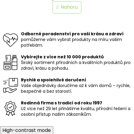
n
l
Nahoru
k
á
o
d
v
a
á
c
n
í
Odborné poradenství pro vaši krásu a zdraví
í
p
pomůžeme vám vybrat produkty na míru vašim
r
potřebám.
v
k
Vybírejte z více než 10 000 produktů
y
Široký sortiment přírodních a kvalitních produktů pro
v
zdraví, krásu a pohodu.
ý
p
Rychlé a spolehlivé doručení
i
Vaše objednávky doručíme až k vám domů – rychle,
s
bezpečně a bez starostí.
u
Rodinná firma s tradicí od roku 1997
Už více než 29 let přinášíme kvalitu, přírodní řešení a
osobní přístup našim zákazníkům.
High-contrast mode