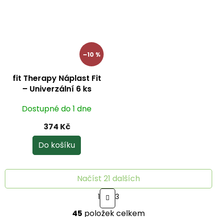
–10 %
fit Therapy Náplast Fit
– Univerzální 6 ks
Dostupné do 1 dne
374 Kč
Do košíku
Načíst 21 dalších
S
1
3
t
O
r
45
položek celkem
v
á