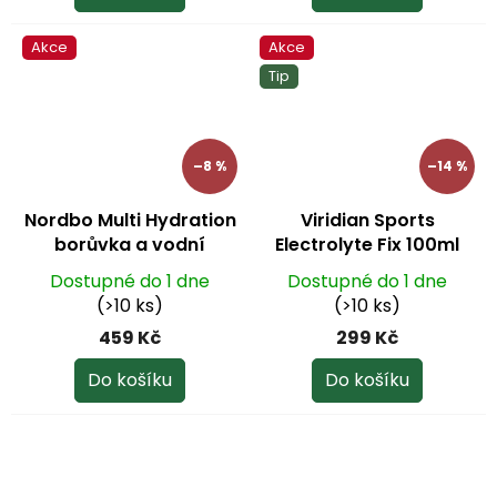
Akce
Akce
Tip
–8 %
–14 %
Nordbo Multi Hydration
Viridian Sports
borůvka a vodní
Electrolyte Fix 100ml
meloun 100 g
Dostupné do 1 dne
Dostupné do 1 dne
(>10 ks)
(>10 ks)
459 Kč
299 Kč
Do košíku
Do košíku