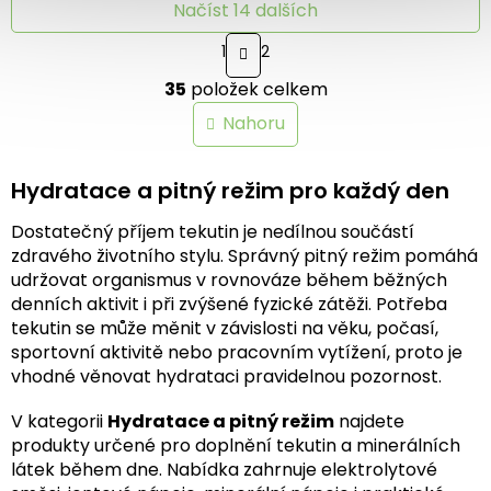
Načíst 14 dalších
S
1
2
t
O
r
35
položek celkem
v
á
n
l
Nahoru
k
á
o
d
v
a
Hydratace a pitný režim pro každý den
á
c
n
í
í
Dostatečný příjem tekutin je nedílnou součástí
p
zdravého životního stylu. Správný pitný režim pomáhá
r
udržovat organismus v rovnováze během běžných
v
k
denních aktivit i při zvýšené fyzické zátěži. Potřeba
y
tekutin se může měnit v závislosti na věku, počasí,
v
sportovní aktivitě nebo pracovním vytížení, proto je
ý
vhodné věnovat hydrataci pravidelnou pozornost.
p
i
V kategorii
Hydratace a pitný režim
najdete
s
produkty určené pro doplnění tekutin a minerálních
u
látek během dne. Nabídka zahrnuje elektrolytové