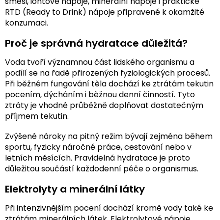
směsi, iontové nápoje, minerální nápoje i praktické
RTD (Ready to Drink) nápoje připravené k okamžité
konzumaci.
Proč je správná hydratace důležitá?
Voda tvoří významnou část lidského organismu a
podílí se na řadě přirozených fyziologických procesů.
Při běžném fungování těla dochází ke ztrátám tekutin
pocením, dýcháním i běžnou denní činností. Tyto
ztráty je vhodné průběžně doplňovat dostatečným
příjmem tekutin.
Zvýšené nároky na pitný režim bývají zejména během
sportu, fyzicky náročné práce, cestování nebo v
letních měsících. Pravidelná hydratace je proto
důležitou součástí každodenní péče o organismus.
Elektrolyty a minerální látky
Při intenzivnějším pocení dochází kromě vody také ke
ztrátám minerálních látek. Elektrolytové nápoje