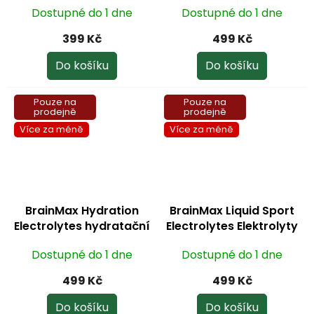
Dostupné do 1 dne
Dostupné do 1 dne
dávek 300 g
399 Kč
499 Kč
Do košíku
Do košíku
Pouze na
Pouze na
prodejně
prodejně
Více za méně
Více za méně
BrainMax Hydration
BrainMax Liquid Sport
Electrolytes hydratační
Electrolytes Elektrolyty
elektrolyty jablko 30
pro každý den 120 ml
Dostupné do 1 dne
Dostupné do 1 dne
dávek 300 g
499 Kč
499 Kč
Do košíku
Do košíku