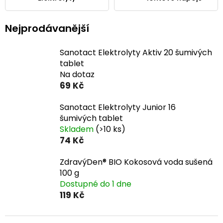
Nejprodávanější
Sanotact Elektrolyty Aktiv 20 šumivých
tablet
Na dotaz
69 Kč
Sanotact Elektrolyty Junior 16
šumivých tablet
Skladem
(>10 ks)
74 Kč
ZdravýDen® BIO Kokosová voda sušená
100 g
Dostupné do 1 dne
119 Kč
Ř