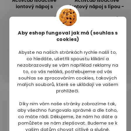
ActivLab Isoactive
ActivLab Isoactive
iontový nápoj s
iontový nápoj s lípou -
guaranou pomeranč
mango a ananas 20
Dostupné do 5 dnů
Dostupné do 5 dnů
630 g
sáčků
299 Kč
299 Kč
Aby eshop
fungoval jak má (souhlas s
cookies)
Do košíku
Do košíku
Abyste na našich stránkách rychle našli to,
co hledáte, ušetřili spoustu klikání a
nezobrazovaly se vám například reklamy na
to, co vás neláká, potřebujeme od vás
souhlas se zpracováním cookies, takových
malých souborů, které se ukládají ve vašem
–14 %
–12 %
prohlížeči.
ActivLab Isoactive
Allnature Sportlab
Díky nim vám naše stránky zobrazíme tak,
iontový nápoj s
Elektrolyty grapefruit
aby všechno fungovalo správně a dle toho,
ženšenem - grapefruit
295 g
co máte rádi.
Děkujeme, že nám ho dáte a
Dostupné do 5
Na dotaz
20 sáčků
Průměrné
pomůžete se nám zlepšovat. Budeme se k
dnů
hodnocení
vašim datům chovat citlivě a slušně.
479 Kč