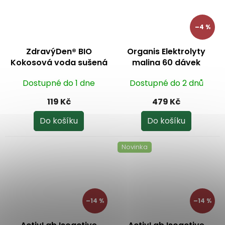
–4 %
ZdravýDen® BIO
Organis Elektrolyty
Kokosová voda sušená
malina 60 dávek
100 g
Dostupné do 1 dne
Dostupné do 2 dnů
119 Kč
479 Kč
Do košíku
Do košíku
Novinka
–14 %
–14 %