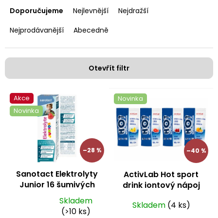
a
Doporučujeme
Nejlevnější
Nejdražší
z
e
Nejprodávanější
Abecedně
n
í
p
Otevřít filtr
r
o
V
d
Akce
Novinka
ý
u
Novinka
p
k
i
t
s
ů
p
–28 %
–40 %
r
o
Sanotact Elektrolyty
ActivLab Hot sport
d
Junior 16 šumivých
drink iontový nápoj
u
tablet
1000 g
k
Skladem
Skladem
(4 ks)
Průměrné
t
(>10 ks)