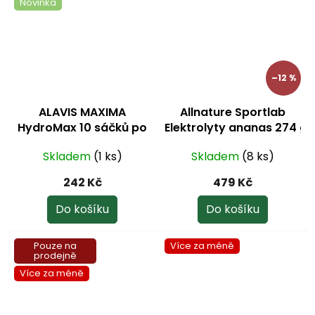
Novinka
–12 %
ALAVIS MAXIMA
Allnature Sportlab
HydroMax 10 sáčků po
Elektrolyty ananas 274 g
8g
Skladem
(1 ks)
Skladem
(8 ks)
242 Kč
479 Kč
Do košíku
Do košíku
Pouze na
Více za méně
prodejně
Více za méně