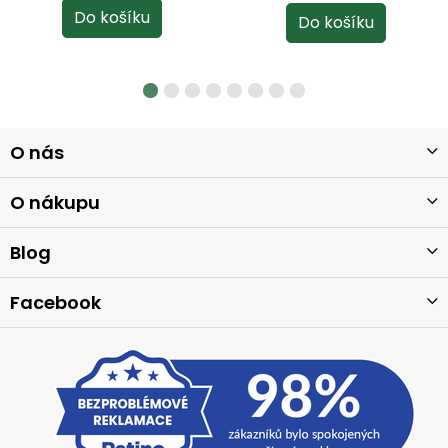
Z
O nás
á
p
a
O nákupu
t
í
Blog
Facebook