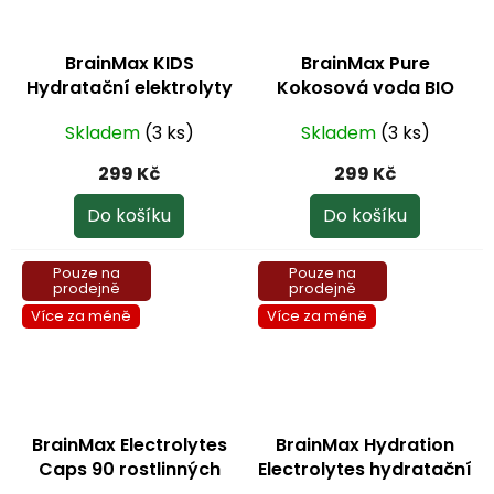
BrainMax KIDS
BrainMax Pure
Hydratační elektrolyty
Kokosová voda BIO
Malina 150 g
prášek 250 g
Skladem
(3 ks)
Skladem
(3 ks)
299 Kč
299 Kč
Do košíku
Do košíku
Pouze na
Pouze na
prodejně
prodejně
Více za méně
Více za méně
BrainMax Electrolytes
BrainMax Hydration
Caps 90 rostlinných
Electrolytes hydratační
kapslí
elektrolyty citron 30