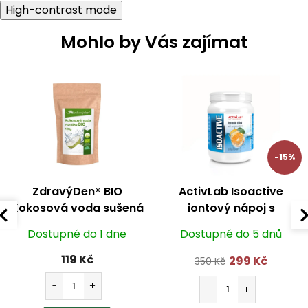
High-contrast mode
Mohlo by Vás zajímat
-15%
ZdravýDen® BIO
ActivLab Isoactive
Kokosová voda sušená
iontový nápoj s
100 g
guaranou pomeranč
Dostupné do 1 dne
Dostupné do 5 dnů
630 g
119 Kč
299 Kč
350 Kč