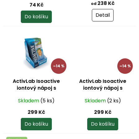
hodnocení
ů
238 Kč
od
74 Kč
produktu
je
Detail
Do košíku
5,0
z
5
hvězdiček.
–14 %
–14 %
ActivLab Isoactive
ActivLab Isoactive
iontový nápoj s
iontový nápoj s
guaranou - pomeranč
ženšenem grapefruit
Skladem
(5 ks)
Skladem
(2 ks)
20 sáčků
630 g
299 Kč
299 Kč
Do košíku
Do košíku