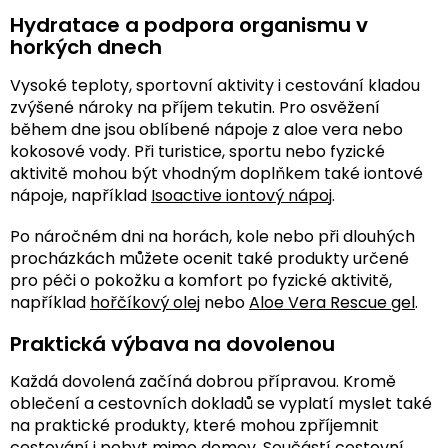
Hydratace a podpora organismu v
horkých dnech
Vysoké teploty, sportovní aktivity i cestování kladou
zvýšené nároky na příjem tekutin. Pro osvěžení
během dne jsou oblíbené nápoje z aloe vera nebo
kokosové vody. Při turistice, sportu nebo fyzické
aktivitě mohou být vhodným doplňkem také iontové
nápoje, například
Isoactive iontový nápoj
.
Po náročném dni na horách, kole nebo při dlouhých
procházkách můžete ocenit také produkty určené
pro péči o pokožku a komfort po fyzické aktivitě,
například
hořčíkový olej
nebo
Aloe Vera Rescue gel
.
Praktická výbava na dovolenou
Každá dovolená začíná dobrou přípravou. Kromě
oblečení a cestovních dokladů se vyplatí myslet také
na praktické produkty, které mohou zpříjemnit
cestování i pobyt mimo domov. Součástí cestovní