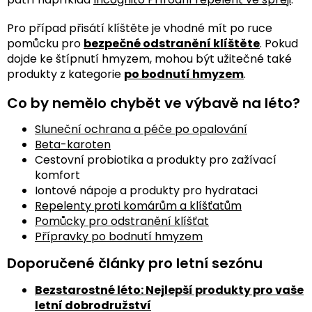
Pro případ přisátí klíštěte je vhodné mít po ruce
pomůcku pro
bezpečné odstranění klíštěte
. Pokud
dojde ke štípnutí hmyzem, mohou být užitečné také
produkty z kategorie
po bodnutí hmyzem
.
Co by nemělo chybět ve výbavě na léto?
Sluneční ochrana a péče po opalování
Beta-karoten
Cestovní probiotika a produkty pro zažívací
komfort
Iontové nápoje a produkty pro hydrataci
Repelenty proti komárům a klíšťatům
Pomůcky pro odstranění klíšťat
Přípravky po bodnutí hmyzem
Doporučené články pro letní sezónu
Bezstarostné léto: Nejlepší produkty pro vaše
letní dobrodružství