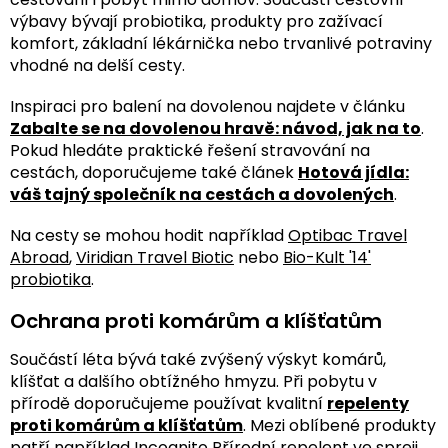
výbavy bývají probiotika, produkty pro zažívací
komfort, základní lékárnička nebo trvanlivé potraviny
vhodné na delší cesty.
Inspiraci pro balení na dovolenou najdete v článku
Zabalte se na dovolenou hravě: návod, jak na to
.
Pokud hledáte praktické řešení stravování na
cestách, doporučujeme také článek
Hotová jídla:
váš tajný společník na cestách a dovolených
.
Na cesty se mohou hodit například
Optibac Travel
Abroad
,
Viridian Travel Biotic
nebo
Bio-Kult '14'
probiotika
.
Ochrana proti komárům a klíšťatům
Součástí léta bývá také zvýšený výskyt komárů,
klíšťat a dalšího obtížného hmyzu. Při pobytu v
přírodě doporučujeme používat kvalitní
repelenty
proti komárům a klíšťatům
. Mezi oblíbené produkty
patří například
Incognito Přírodní repelent ve spreji
.