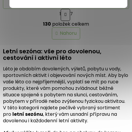
5
Načíst 21 dalších
hvězdiček.
S
1
7
t
O
r
130
položek celkem
v
á
n
l
Nahoru
k
á
o
d
v
a
Letní sezóna: vše pro dovolenou,
á
c
n
cestování i aktivní léto
í
í
p
Léto je obdobím dovolených, výletů, pobytu u vody,
r
sportovních aktivit i objevování nových míst. Aby bylo
v
k
vaše léto co nejpříjemnější, vyplatí se mít po ruce
y
produkty, které vám pomohou zvládnout běžné
v
situace spojené s pobytem na slunci, cestováním,
ý
pobytem v přírodě nebo zvýšenou fyzickou aktivitou.
p
V této kategorii najdete pečlivě vybraný sortiment
i
pro
letní sezónu
, který vám usnadní přípravu na
s
dovolenou i každodenní letní aktivity.
u