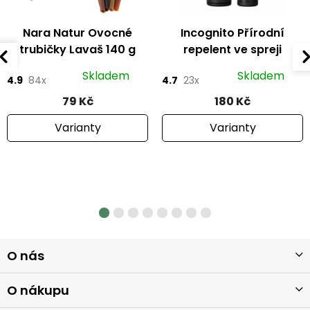
Nara Natur Ovocné
Incognito Přírodní
trubičky Lavaš 140 g
repelent ve spreji
Skladem
Skladem
4.9
84x
4.7
23x
79 Kč
180 Kč
Varianty
Varianty
Z
O nás
á
p
a
O nákupu
t