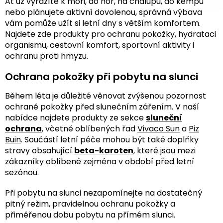
Ať už vyrážíte k moři, do hor, na chalupu, do kempu
nebo plánujete aktivní dovolenou, správná výbava
vám pomůže užít si letní dny s větším komfortem.
Najdete zde produkty pro ochranu pokožky, hydrataci
organismu, cestovní komfort, sportovní aktivity i
ochranu proti hmyzu.
Ochrana pokožky při pobytu na slunci
Během léta je důležité věnovat zvýšenou pozornost
ochraně pokožky před slunečním zářením. V naší
nabídce najdete produkty ze sekce
sluneční
ochrana
, včetně oblíbených řad
Vivaco Sun
a
Piz
Buin
. Součástí letní péče mohou být také doplňky
stravy obsahující
beta-karoten
, které jsou mezi
zákazníky oblíbené zejména v období před letní
sezónou.
Při pobytu na slunci nezapomínejte na dostatečný
pitný režim, pravidelnou ochranu pokožky a
přiměřenou dobu pobytu na přímém slunci.