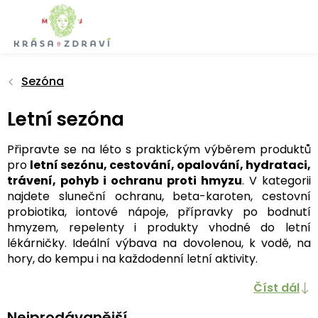
Přejít
na
obsah
Sezóna
Letní sezóna
Připravte se na léto s praktickým výběrem produktů
pro
letní sezónu, cestování, opalování, hydrataci,
trávení, pohyb i ochranu proti hmyzu
. V kategorii
najdete sluneční ochranu, beta-karoten, cestovní
probiotika, iontové nápoje, přípravky po bodnutí
hmyzem, repelenty i produkty vhodné do letní
lékárničky. Ideální výbava na dovolenou, k vodě, na
hory, do kempu i na každodenní letní aktivity.
Číst dál
Nejprodávanější