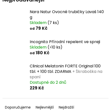
Nara Natur Ovocné trubičky Lavaš 140
g
Skladem
(7 ks)
79 Kč
od
Incognito Přírodní repelent ve spreji
Skladem
(>10 ks)
180 Kč
od
Clinical Melatonin FORTE Original 100
tbl. + 100 tbl. ZDARMA
+ Škraboška na
spaní
Dostupné do 2 dnů
229 Kč
Ř
a
Doporučujeme
Nejlevnější
Nejdražší