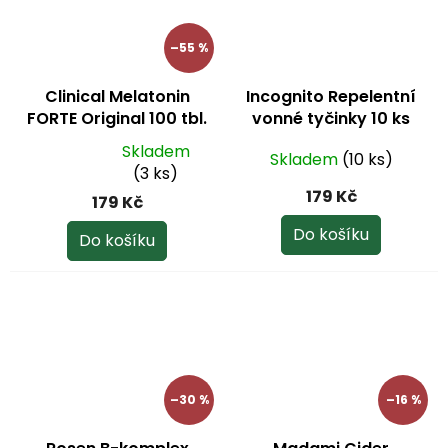
–55 %
Clinical Melatonin
Incognito Repelentní
FORTE Original 100 tbl.
vonné tyčinky 10 ks
Skladem
Skladem
(10 ks)
Průměrné
(3 ks)
hodnocení
179 Kč
179 Kč
produktu
je
Do košíku
Do košíku
4,8
z
5
hvězdiček.
–30 %
–16 %