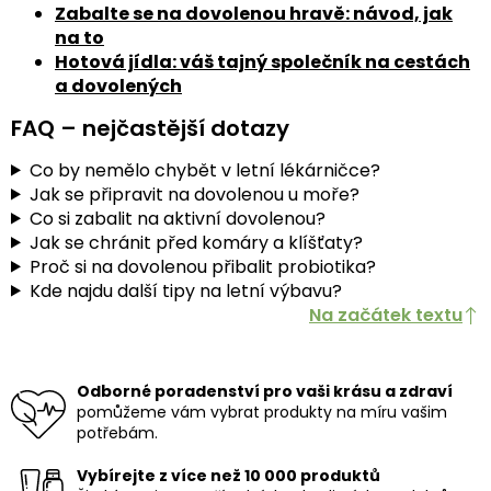
Zabalte se na dovolenou hravě: návod, jak
na to
Hotová jídla: váš tajný společník na cestách
a dovolených
FAQ – nejčastější dotazy
Co by nemělo chybět v letní lékárničce?
Jak se připravit na dovolenou u moře?
Co si zabalit na aktivní dovolenou?
Jak se chránit před komáry a klíšťaty?
Proč si na dovolenou přibalit probiotika?
Kde najdu další tipy na letní výbavu?
Na začátek textu
Odborné poradenství pro vaši krásu a zdraví
pomůžeme vám vybrat produkty na míru vašim
potřebám.
Vybírejte z více než 10 000 produktů