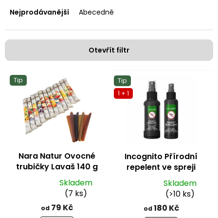
z
e
Nejprodávanější
Abecedně
n
í
p
Otevřít filtr
r
o
V
d
Tip
Tip
ý
u
1 + 1
p
k
i
t
s
ů
p
r
o
Nara Natur Ovocné
Incognito Přírodní
d
trubičky Lavaš 140 g
repelent ve spreji
u
k
Skladem
Skladem
Průměrné
Průměrné
t
(7 ks)
(>10 ks)
hodnocení
hodnocení
ů
79 Kč
180 Kč
od
od
produktu
produktu