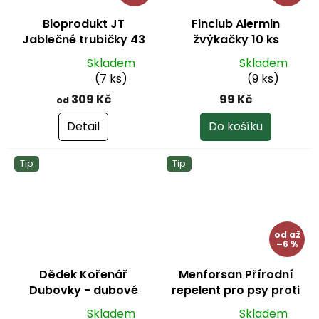
Bioprodukt JT
Finclub Alermin
Jablečné trubičky 43
žvýkačky 10 ks
ks (540 g)
Skladem
Skladem
Průměrné
Průměrné
(7 ks)
(9 ks)
hodnocení
hodnocení
309 Kč
99 Kč
od
produktu
produktu
je
je
Detail
Do košíku
5,0
5,0
z
z
Tip
Tip
5
5
hvězdiček.
hvězdiček.
od
až
–6 %
Dědek Kořenář
Menforsan Přírodní
Dubovky - dubové
repelent pro psy proti
kapky RK
hmyzu s extraktem z
Skladem
Skladem