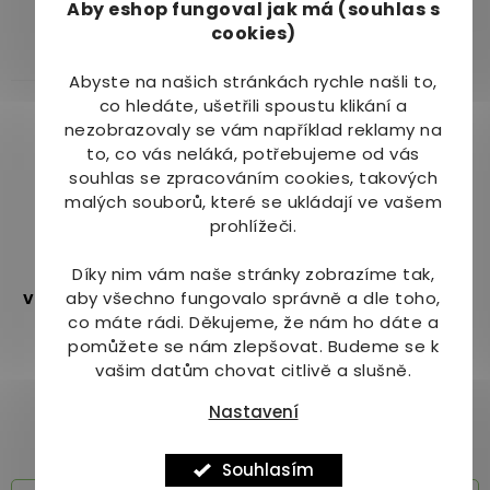
489 Kč
Aby eshop
fungoval jak má (souhlas s
produktu
cookies)
je
Do košíku
Do košíku
5,0
Abyste na našich stránkách rychle našli to,
z
co hledáte, ušetřili spoustu klikání a
5
nezobrazovaly se vám například reklamy na
hvězdiček.
to, co vás neláká, potřebujeme od vás
souhlas se zpracováním cookies, takových
malých souborů, které se ukládají ve vašem
–10 %
prohlížeči.
Floradix železo +
Díky nim vám naše stránky zobrazíme tak,
vitamíny B2, B6, B12 a C
aby všechno fungovalo správně a dle toho,
84 tbl.
co máte rádi.
Děkujeme, že nám ho dáte a
Skladem
(1 ks)
pomůžete se nám zlepšovat. Budeme se k
Průměrné
vašim datům chovat citlivě a slušně.
hodnocení
359 Kč
produktu
Nastavení
je
Do košíku
5,0
z
Souhlasím