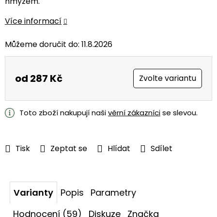
hmyzem.
Více informací
Můžeme doručit do:
11.8.2026
od
287 Kč
Zvolte variantu
Měrná
cena:
Toto zboží nakupují naši
věrní zákazníci
se slevou.
Tisk
Zeptat se
Hlídat
Sdílet
Varianty
Popis
Parametry
Hodnocení (59)
Diskuze
Značka