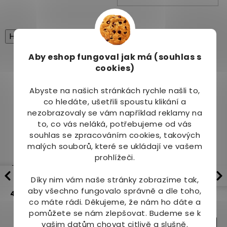
High-contrast mode
Související produkty
Aby eshop
fungoval jak má (souhlas s
cookies)
Abyste na našich stránkách rychle našli to,
co hledáte, ušetřili spoustu klikání a
nezobrazovaly se vám například reklamy na
to, co vás neláká, potřebujeme od vás
souhlas se zpracováním cookies, takových
malých souborů, které se ukládají ve vašem
Rozprašovač na
Dědek Kořenář
prohlížeči.
lahvičku 50 ml a 100 ml
Dubovky - dubové
Díky nim vám naše stránky zobrazíme tak,
kapky Speciální edice
Skladem
(6
Skladem
aby všechno fungovalo správně a dle toho,
5.0
3x
RK SE
4.9
11x
ks)
co máte rádi.
Děkujeme, že nám ho dáte a
340 Kč
25 Kč
pomůžete se nám zlepšovat. Budeme se k
vašim datům chovat citlivě a slušně.
Varianty