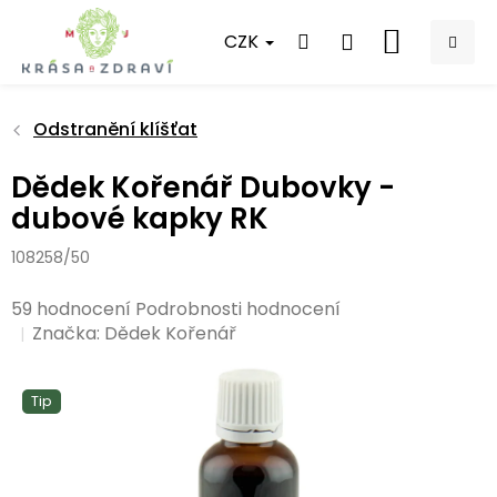
Přejít
na
CZK
NÁKUPNÍ
obsah
KOŠÍK
Odstranění klíšťat
Dědek Kořenář Dubovky -
dubové kapky RK
108258/50
Průměrné
59 hodnocení
Podrobnosti hodnocení
hodnocení
Značka:
Dědek Kořenář
produktu
je
Tip
5,0
z
5
hvězdiček.