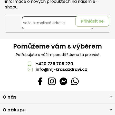
informace o nových produktech na našem e-
shopu.
Přihlásit se
Pomůžeme vám s výběrem
Potřebujete s něčím poradit? Jsme tu pro vás!
+420 736 708 220
info
@
mj-krasazdravi.cz
Z
O nás
á
p
a
O nákupu