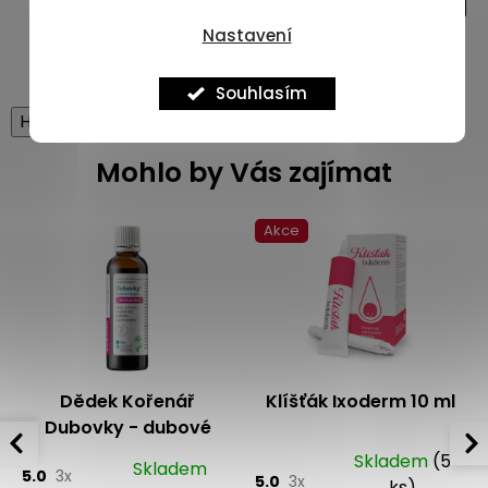
Nastavení
Souhlasím
High-contrast mode
Mohlo by Vás zajímat
Akce
Dědek Kořenář
Klíšťák Ixoderm 10 ml
Dubovky - dubové
kapky Speciální edice
Skladem
(5
Skladem
5.0
3x
RK SE
5.0
3x
ks)