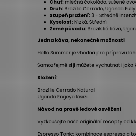
Chuť:
mléčná čokoláda, sušené ovo
Druh:
Brazílie Cerrado, Uganda Full
Stupeň pražení:
3 - Středně intenz
Kyselost:
Nízká, Střední
Země původu:
Brazilská káva, Uga
Jedna káva, nekonečné možnosti
Hello Summer je vhodná pro přípravu lah
Samozřejmě si ji můžete vychutnat i jako 
Složení:
Brazílie Cerrado Natural
Uganda Engeya Kisiizi
Návod na pravé ledové osvěžení
Vyzkoušejte naše originální recepty od kl
Espresso Tonic: kombinace espressa a ton