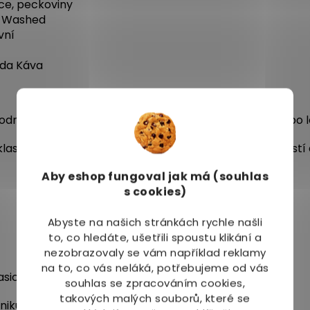
ce, peckoviny
y Washed
ivní
nda Káva
odných nápojů jako jsou Espresso Tonic, Cold Brew nebo l
klasickou horkou kávu, která vás potěší svou vyvážeností 
Aby eshop
fungoval jak má (souhlas
s cookies)
Abyste na našich stránkách rychle našli
to, co hledáte, ušetřili spoustu klikání a
nezobrazovaly se vám například reklamy
na to, co vás neláká, potřebujeme od vás
asických až po pravé kávové speciality.
souhlas se zpracováním cookies,
takových malých souborů, které se
iku s ledem pro osvěžující zážitek