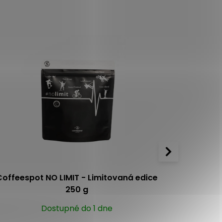
Tip
Coffeespot NO LIMIT - Limitovaná edice
Coffees
250 g
Dostupné do 1 dne
5.0
2x