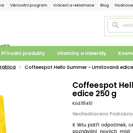
na
Věrnostní program
Vrácení a reklamace
Blog
Hodnoce
košík
PNÍ
Přírodní produkty
Vitamíny a minerály
Kosme
K
rabica
Coffeespot Hello Summer - Limitovaná edice
Coffeespot Hel
edice 250 g
Kód:
115451
Průměrné
Neohodnoceno
Podrobno
hodnocení
K létu patří odpočinek, c
produktu
poznávání nových míst 