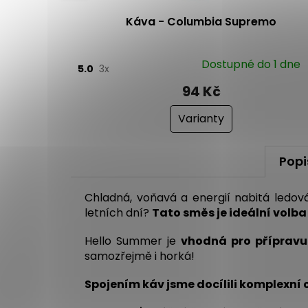
a
Káva - Columbia Supremo
Dostupné do 1 dne
5.0
3x
94 Kč
Varianty
Popi
Chladná, voňavá a energií nabitá ledov
letních dní
?
Tato směs je ideální volba
Hello Summer je
vhodná pro přípravu
samozřejmě i horká!
Spojením káv jsme docílili komplexní c