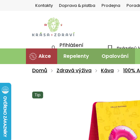
Přejít
Kontakty
Doprava & platba
Prodejna
Porad
na
obsah
Přihlášení
Prázdný 
NÁKU
Nová registrace
Akce
Repelenty
Opalování
KOŠÍ
Domů
Zdravá výživa
Káva
100% A
Tip