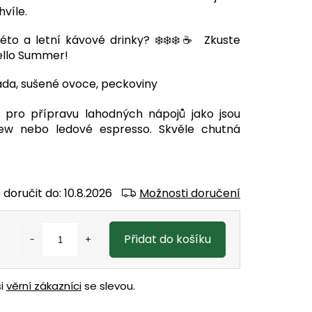
hvíle.
léto a letní kávové drinky? ❄️❄️❄️☕ Zkuste
Hello Summer!
da, sušené ovoce, peckoviny
pro přípravu lahodných nápojů jako jsou
rew nebo ledové espresso. Skvěle chutná
doručit do:
10.8.2026
Možnosti doručení
Přidat do košíku
ši
věrní zákazníci
se slevou.