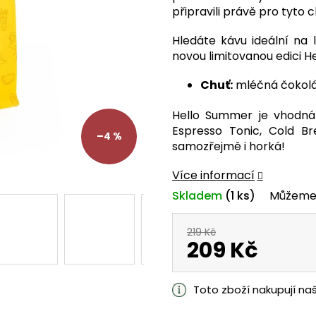
je
připravili právě pro tyto c
0,0
z
Hledáte kávu ideální na 
5
novou limitovanou edici 
hvězdiček.
Chuť:
mléčná čokolá
Hello Summer je vhodná 
Espresso Tonic, Cold B
–4 %
samozřejmě i horká!
Více informací
Skladem
(1 ks)
Můžeme 
219 Kč
209 Kč
Měrná
cena:
Toto zboží nakupují na