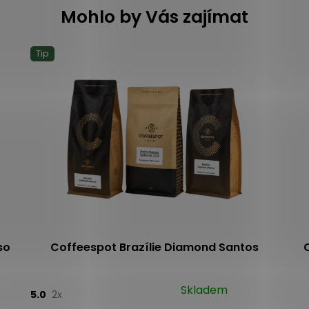
Mohlo by Vás zajímat
Tip
so
Coffeespot Brazílie Diamond Santos
Skladem
5.0
2x