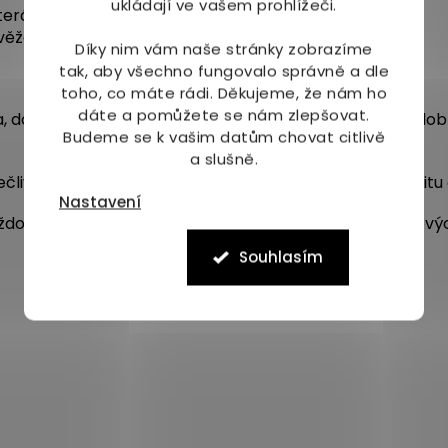
ukládají ve vašem prohlížeči.
terá zvýrazní sladké tóny kávy
ěžení s intenzivní chutí
Díky nim vám naše stránky zobrazíme
tak, aby všechno fungovalo správně a dle
toho, co máte rádi.
Děkujeme, že nám ho
dáte a pomůžete se nám zlepšovat.
a, dovolená, moře, hory, les, poznávání nových míst a do
Budeme se k vašim datům chovat citlivě
a slušně.
člivého výběru a pražení, které zaručuje vysokou kvalitu 
Nastavení
doroční letní bestseller 🏆 pro milovníky letních kávový
Souhlasím