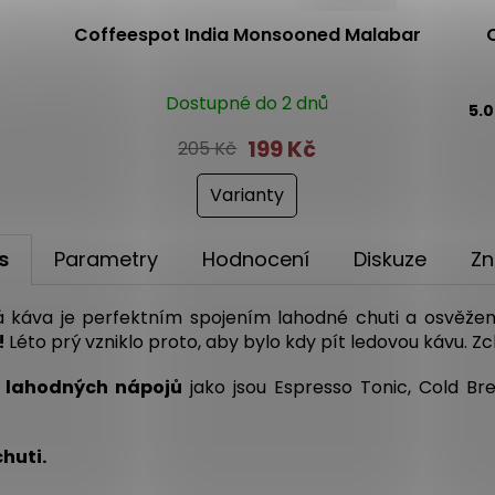
Coffeespot India Monsooned Malabar
Dostupné do 2 dnů
5.
199 Kč
205 Kč
Varianty
s
Parametry
Hodnocení
Diskuze
Zn
á káva je perfektním spojením lahodné chuti a osvěžení
!
Léto prý vzniklo proto, aby bylo kdy pít ledovou kávu. Z
 lahodných nápojů
jako jsou Espresso Tonic, Cold Br
huti.