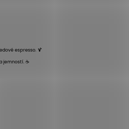
edové espresso. 🍹
a jemností. ☕️