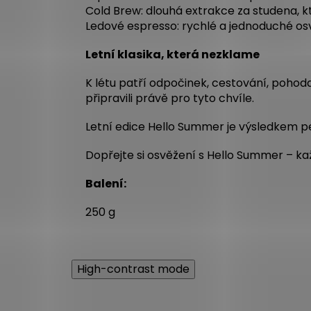
Cold Brew: dlouhá extrakce za studena, k
Ledové espresso: rychlé a jednoduché osv
Letní klasika, která nezklame
K létu patří odpočinek, cestování, pohod
připravili právě pro tyto chvíle.
Letní edice Hello Summer je výsledkem pe
Dopřejte si osvěžení s Hello Summer – kaž
Balení:
250 g
High-contrast mode