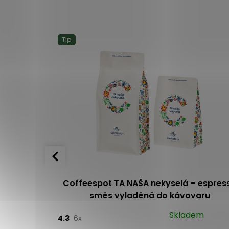
Tip
agoa
Coffeespot TA NAŠA nekyselá – espres
směs vyladěná do kávovaru
o 1 dne
Skladem
4.3
6x