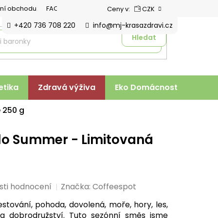
ní obchodu
FAQ
Ceny v:
CZK
+420 736 708 220
info@mj-krasazdravi.cz
Hledat
tika
Zdravá výživa
Eko Domácnost
Veter
 250 g
lo Summer - Limitovaná
sti hodnocení
Značka:
Coffeespot
estování, pohoda, dovolená, moře, hory, les,
a dobrodružství. Tuto sezónní směs jsme