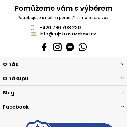
Pomůžeme vám s výběrem
Potřebujete s něčím poradit? Jsme tu pro vás!
+420 736 708 220
info
@
mj-krasazdravi.cz
Z
O nás
á
p
a
O nákupu
t
í
Blog
Facebook