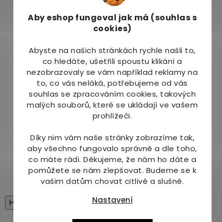
Užívejte 1 kapsle 1 – 3x denně. Kapsli spolkněte
celou a zapijte tekutinou.
Aby eshop
fungoval jak má (souhlas s
cookies)
Balení:
Abyste na našich stránkách rychle našli to,
90 kapslí - dávka až na 3 měsíce
co hledáte, ušetřili spoustu klikání a
nezobrazovaly se vám například reklamy na
Upozornění:
to, co vás neláká, potřebujeme od vás
souhlas se zpracováním cookies, takových
Obsah začněte užívat pouze z nepoškozeného
malých souborů, které se ukládají ve vašem
bezpečnostního obalu. Nepřekračujte
prohlížeči.
doporučené denní dávkování. Není určeno
dětem do 3 let. Není určeno jako náhrada pestré
Díky nim vám naše stránky zobrazíme tak,
stravy. Skladujte na suchém a chladném místě, v
aby všechno fungovalo správně a dle toho,
uzavřeném obalu, mimo dosah dětí! Minimální
co máte rádi.
Děkujeme, že nám ho dáte a
trvanlivost do data uvedeného na obalu.
pomůžete se nám zlepšovat. Budeme se k
vašim datům chovat citlivě a slušně.
Nastavení
High-contrast mode