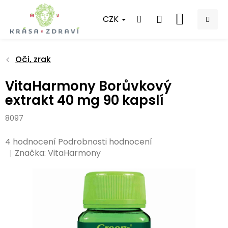
Přejít
na
CZK
NÁKUPNÍ
obsah
KOŠÍK
Oči, zrak
VitaHarmony Borůvkový
extrakt 40 mg 90 kapslí
8097
Průměrné
4 hodnocení
Podrobnosti hodnocení
hodnocení
Značka:
VitaHarmony
produktu
je
4,8
z
5
hvězdiček.