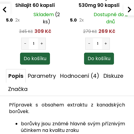
Shilajit 60 kapslí
530mg 90 kapslí
Skladem
(2
Dostupné do 2
5.0
2x
5.0
2x
ks)
dnů
309 Kč
269 Kč
345 Kč
279 Kč
Popis
Parametry
Hodnocení (4)
Diskuze
Značka
Přípravek s obsahem extraktu z kanadských
borůvek.
borůvky jsou známé hlavně svým příznivým
účinkem na kvalitu zraku