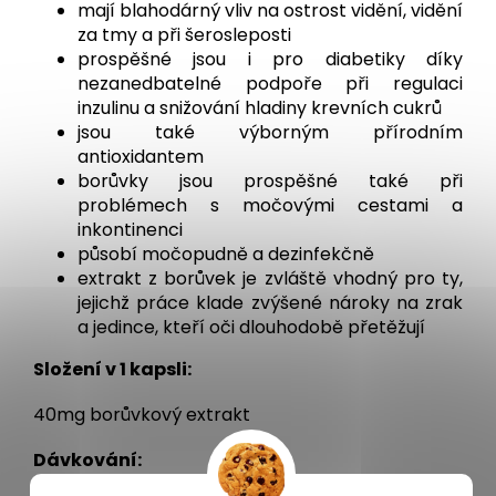
mají blahodárný vliv na ostrost vidění, vidění
za tmy a při šerosleposti
prospěšné jsou i pro diabetiky díky
nezanedbatelné podpoře při regulaci
inzulinu a snižování hladiny krevních cukrů
jsou také výborným přírodním
antioxidantem
borůvky jsou prospěšné také při
problémech s močovými cestami a
inkontinenci
působí močopudně a dezinfekčně
extrakt z borůvek je zvláště vhodný pro ty,
jejichž práce klade zvýšené nároky na zrak
a jedince, kteří oči dlouhodobě přetěžují
Složení v 1 kapsli:
40mg borůvkový extrakt
Dávkování: