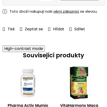
Měrná
cena:
Toto zboží nakupují naši
věrní zákazníci
se slevou.
Tisk
Zeptat se
Hlídat
Sdílet
High-contrast mode
Související produkty
Pharma Activ Mumio
VitaHarmony Maca