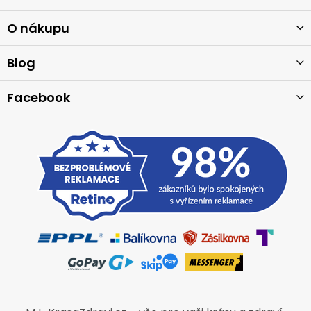
p
a
O nákupu
t
í
Blog
Facebook