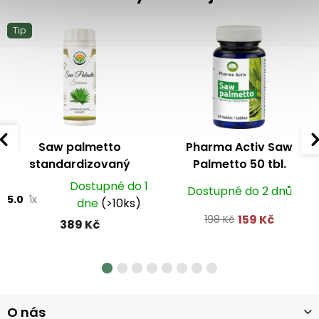
Tip
Saw palmetto
Pharma Activ Saw
standardizovaný
Palmetto 50 tbl.
extrakt kapsle 60 ks
Dostupné do 1
Dostupné do 2 dnů
5.0
1x
dne
(>10ks)
159 Kč
198 Kč
389 Kč
Z
O nás
á