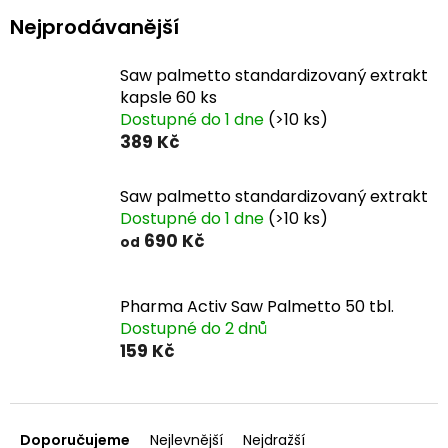
Nejprodávanější
Saw palmetto standardizovaný extrakt
kapsle 60 ks
Dostupné do 1 dne
(>10 ks)
389 Kč
Saw palmetto standardizovaný extrakt
Dostupné do 1 dne
(>10 ks)
690 Kč
od
Pharma Activ Saw Palmetto 50 tbl.
Dostupné do 2 dnů
159 Kč
Ř
a
Doporučujeme
Nejlevnější
Nejdražší