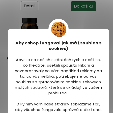
je
je
Detail
Do košíku
4,5
5,0
z
z
5
5
hvězdiček.
hvězdiček.
Aby eshop
fungoval jak má (souhlas s
–9 %
–19 %
cookies)
Viridian Saw Palmetto
Pharma Activ Saw
Abyste na našich stránkách rychle našli to,
Berry 90 kapslí
Palmetto 50 tbl.
co hledáte, ušetřili spoustu klikání a
nezobrazovaly se vám například reklamy na
Dostupné do 1 dne
Dostupné do 2 dnů
to, co vás neláká, potřebujeme od vás
(>10 ks)
souhlas se zpracováním cookies, takových
159 Kč
699 Kč
malých souborů, které se ukládají ve vašem
prohlížeči.
Do košíku
Do košíku
Díky nim vám naše stránky zobrazíme tak,
aby všechno fungovalo správně a dle toho,
4
položek celkem
O