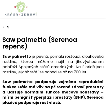
Přejít
na
obsah
S
Saw palmetto (Serenoa
repens)
Saw palmetto
je pevná, pomalu rostoucí, dlouhověká
rostlina, kterou můžeme najít na jihovýchodním
pobřeží Spojených států amerických. Na Floridě jsou
rostliny, jejichž stáří se odhaduje až na 700 let.
Saw palmetto podporuje zejména reprodukční
funkce. Dále má vliv na přirozené zdraví prostaty
a udržuje normální funkce močové soustavy –
mírní benigní hyperplazii prostaty (BHP). Serenoa
plazivá podporuje růst vlasů.