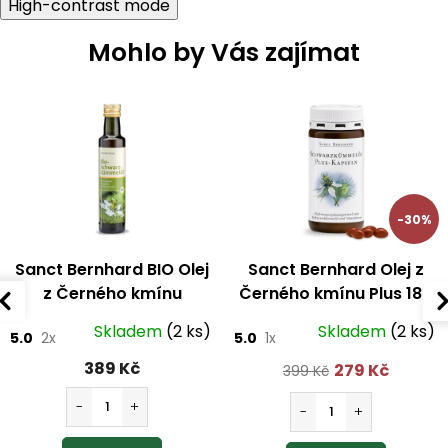
High-contrast mode
Mohlo by Vás zajímat
-30%
Sanct Bernhard BIO Olej
Sanct Bernhard Olej z
z Černého kmínu
Černého kmínu Plus 180
lisovaný za studena 250
kapslí
Skladem
(2 ks)
Skladem
(2 ks)
5.0
2x
5.0
1x
ml
389 Kč
279 Kč
399 Kč