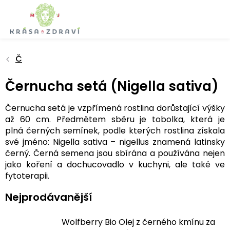
Přejít
na
obsah
Č
Černucha setá (Nigella sativa)
Černucha setá je vzpřímená rostlina dorůstající výšky
až 60 cm. Předmětem sběru je tobolka, která je
plná černých semínek, podle kterých rostlina získala
své jméno: Nigella sativa – nigellus znamená latinsky
černý. Černá semena jsou sbírána a používána nejen
jako koření a dochucovadlo v kuchyni, ale také ve
fytoterapii.
Nejprodávanější
Wolfberry Bio Olej z černého kmínu za