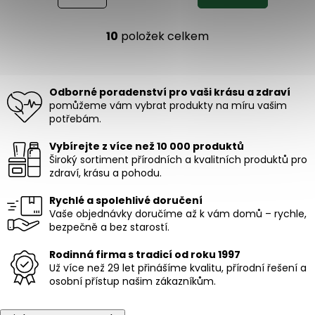
10
položek celkem
O
v
l
á
Odborné poradenství pro vaši krásu a zdraví
d
pomůžeme vám vybrat produkty na míru vašim
a
potřebám.
c
í
Vybírejte z více než 10 000 produktů
p
Široký sortiment přírodních a kvalitních produktů pro
r
zdraví, krásu a pohodu.
v
k
Rychlé a spolehlivé doručení
y
Vaše objednávky doručíme až k vám domů – rychle,
v
bezpečně a bez starostí.
ý
p
i
Rodinná firma s tradicí od roku 1997
s
Už více než 29 let přinášíme kvalitu, přírodní řešení a
u
osobní přístup našim zákazníkům.