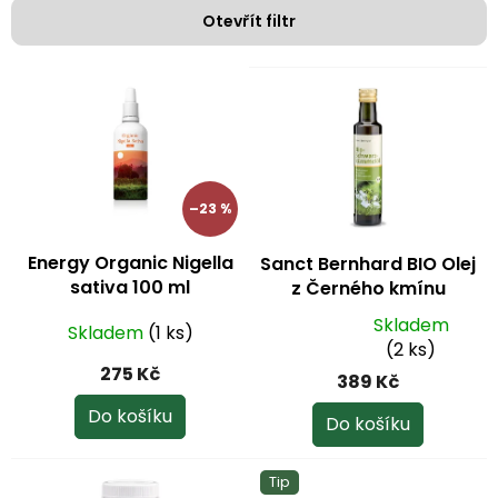
p
Otevřít filtr
r
o
V
d
ý
u
p
k
i
t
s
ů
p
–23 %
r
o
Energy Organic Nigella
Sanct Bernhard BIO Olej
d
sativa 100 ml
z Černého kmínu
u
lisovaný za studena
k
Skladem
Skladem
(1 ks)
250 ml
Průměrné
t
(2 ks)
hodnocení
ů
275 Kč
389 Kč
produktu
je
Do košíku
Do košíku
5,0
z
Tip
5