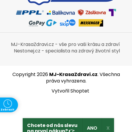
MJ-KrasaZdravi.cz - vše pro vaši krásu a zdraví
Nestonej.cz - specialista na zdravý životní styl
Copyright 2026
MJ-KrasaZdravi.cz
. Všechna
práva vyhrazena.
Vytvořil Shoptet
Zobrazit
ně
Chcete od nás slevu
ANO
X
na první nákup? 👉