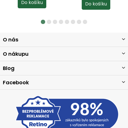
Z
O nás
á
p
a
O nákupu
t
í
Blog
Facebook