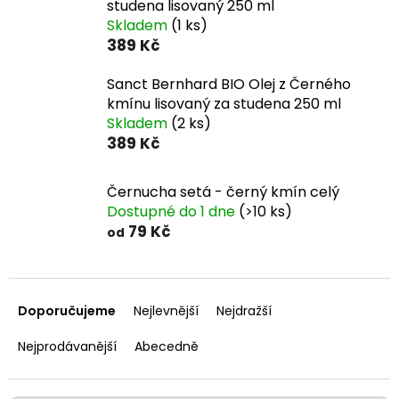
studena lisovaný 250 ml
Skladem
(1 ks)
389 Kč
Sanct Bernhard BIO Olej z Černého
kmínu lisovaný za studena 250 ml
Skladem
(2 ks)
389 Kč
Černucha setá - černý kmín celý
Dostupné do 1 dne
(>10 ks)
79 Kč
od
Ř
a
Doporučujeme
Nejlevnější
Nejdražší
z
e
Nejprodávanější
Abecedně
n
í