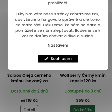
Dostupné do 1 dne
Dostupné do 1
prohlížeči.
Průměrné
(>10 ks)
dne
(>10 ks)
hodnocení
289 Kč
89 Kč
Díky nim vám naše stránky zobrazíme tak,
produktu
aby všechno fungovalo správně a dle toho,
je
Do košíku
Do košíku
co máte rádi.
Děkujeme, že nám ho dáte a
5,0
pomůžete se nám zlepšovat. Budeme se k
z
vašim datům chovat citlivě a slušně.
5
hvězdiček.
Nastavení
Souhlasím
od
až
–26 %
–8 %
Saloos Olej z černého
Wolfberry Černý kmín
kmínu lisovaný za
kapsle 120 ks
studena
Dostupné do 2 dnů
Dostupné do 3 dnů
118 Kč
359 Kč
od
Detail
Do košíku