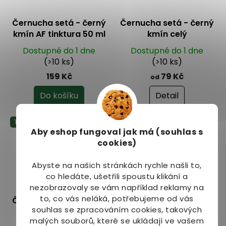
Černucha setá - černý
Černucha setá - černý
kmín AF tinktura 50 ml
kmín celý
Dostupné do 1 dne
Dostupné do 1 dne
(>10 ks)
(>10 ks)
159 Kč
79 Kč
od
Do košíku
Detail
Tip
Aby eshop
fungoval jak má (souhlas s
cookies)
Abyste na našich stránkách rychle našli to,
co hledáte, ušetřili spoustu klikání a
nezobrazovaly se vám například reklamy na
to, co vás neláká, potřebujeme od vás
Černucha setá - černý
Černucha setá - černý
souhlas se zpracováním cookies, takových
kmín kapsle 120 ks
kmín mletý 100 g
malých souborů, které se ukládají ve vašem