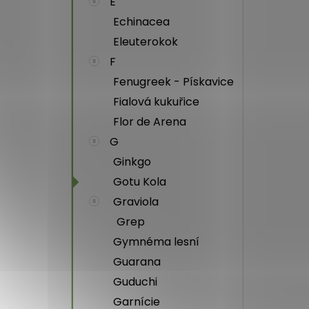
E
Echinacea
Eleuterokok
F
Fenugreek - Pískavice
Fialová kukuřice
Flor de Arena
G
Ginkgo
Gotu Kola
Graviola
Grep
Gymnéma lesní
Guarana
Guduchi
Garnície