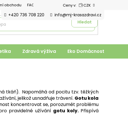
ní obchodu
FAQ
Ceny v:
CZK
+420 736 708 220
info@mj-krasazdravi.cz
Hledat
tika
Zdravá výživa
Eko Domácnost
Veter
vená tkáň). Napomáhá od pocitu tzv. těžkých
žívání, jelikož usnadňuje trávení.
Gotu kola
nost koncentrovat se, porozumět problému
pro pravidelné užívání
gotu koly.
Přispívá