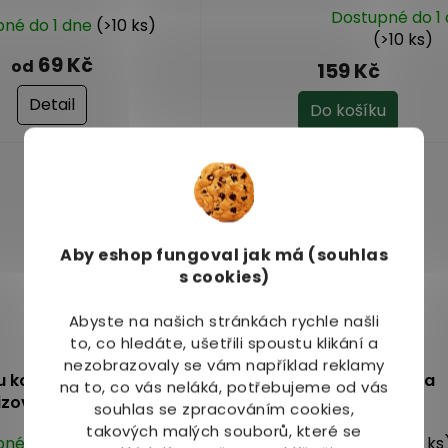
Dostupné do 1
pné do 1 dne
(>10 ks)
Průměrné
(>10 ks)
hodnocení
69 Kč
od
159 Kč
produktu
je
Detail
Do košíku
5,0
z
5
Tip
hvězdiček.
Aby eshop
fungoval jak má (souhlas
s cookies)
Abyste na našich stránkách rychle našli
to, co hledáte, ušetřili spoustu klikání a
nezobrazovaly se vám například reklamy
u kola - pupečník
Gotu kola AF tinktura
na to, co vás neláká, potřebujeme od vás
zovaný extrakt kapsle
souhlas se zpracováním cookies,
60 ks
takových malých souborů, které se
pné do 1 dne
(>10 ks)
Dostupné do 1 dne
(>10 ks