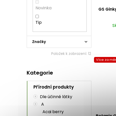
d
t
a
u
ů
n
Novinka
GS Gink
k
e
t
l
Tip
ů
S
Značky
Položek k zobrazení:
12
Více za mé
Přeskočit
Kategorie
kategorie
Přírodní produkty
Dle účinné látky
A
Acai berry
Botanic G