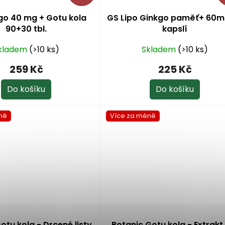
go 40 mg + Gotu kola
GS Lipo Ginkgo paměť+ 60m
90+30 tbl.
kapslí
kladem
(>10 ks)
Skladem
(>10 ks)
259 Kč
225 Kč
Do košíku
Do košíku
ně
Více za méně
otu kola - Drcené listy
Botanic Gotu kola - Extrakt 