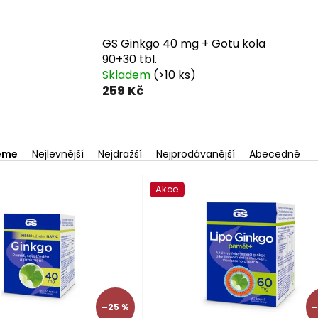
GS Ginkgo 40 mg + Gotu kola
90+30 tbl.
Skladem
(>10 ks)
259 Kč
eme
Nejlevnější
Nejdražší
Nejprodávanější
Abecedně
Akce
–25 %
–