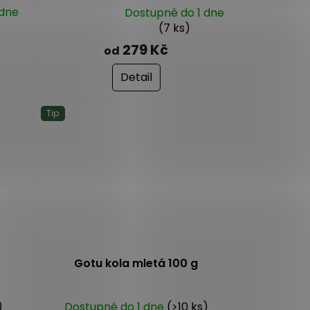
 dne
Dostupné do 1 dne
Průměrné
(7 ks)
hodnocení
279 Kč
od
produktu
je
Detail
5,0
z
5
Tip
hvězdiček.
Gotu kola mletá 100 g
)
Dostupné do 1 dne
(>10 ks)