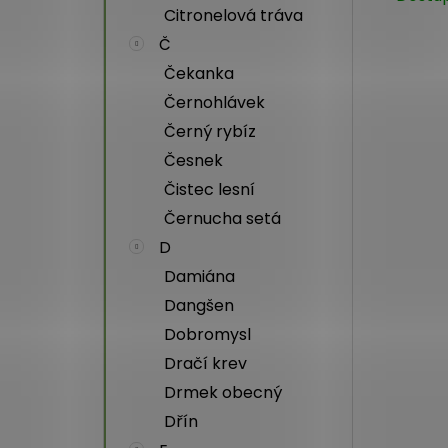
Citronelová tráva
Č
Čekanka
Černohlávek
Černý rybíz
Česnek
Čistec lesní
Černucha setá
D
Damiána
Dangšen
Dobromysl
Dračí krev
Drmek obecný
Dřín