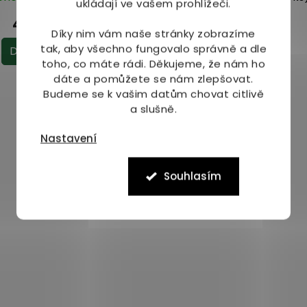
ukládají ve vašem prohlížeči.
499 Kč
139 Kč
od
Díky nim vám naše stránky zobrazíme
tak, aby všechno fungovalo správně a dle
Do košíku
Detail
toho, co máte rádi.
Děkujeme, že nám ho
dáte a pomůžete se nám zlepšovat.
O
Budeme se k vašim datům chovat citlivě
v
a slušně.
l
á
Nastavení
d
a
c
Souhlasím
í
p
r
v
k
y
v
ý
p
i