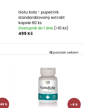
Gotu kola - pupečník
standardizovaný extrakt
kapsle 60 ks
Dostupné do 1 dne
(>10 ks)
499 Kč
12
položek celkem
49 %
–9 %