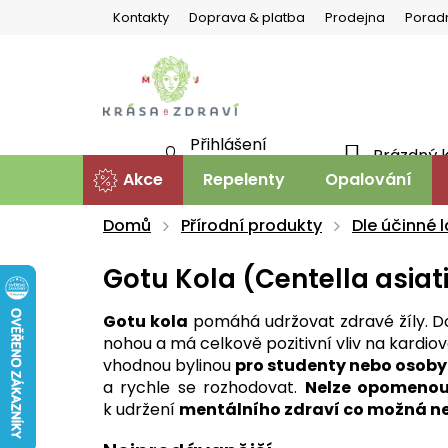
Přejít
Kontakty
Doprava & platba
Prodejna
Porad
na
obsah
Přihlášení
Prázdný 
NÁKU
Nová registrace
Akce
Repelenty
Opalování
KOŠÍ
Domů
Přírodní produkty
Dle účinné l
Gotu Kola (Centella asiat
Gotu kola
pomáhá udržovat zdravé žíly. Dok
nohou a má celkově pozitivní vliv na kardiov
vhodnou bylinou
pro studenty nebo osoby
a rychle se rozhodovat.
Nelze opomenout
k udržení
mentálního zdraví co možná ne