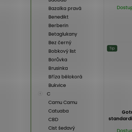
Dostu
Bazalka pravá
Benedikt
Berberin
Betaglukany
Bez černý
Tip
Bobkový list
Borůvka
Brusinka
Bříza bělokorá
Bukvice
C
Camu Camu
Catuaba
Got
standardi
CBD
Cist šedavý
Dostu