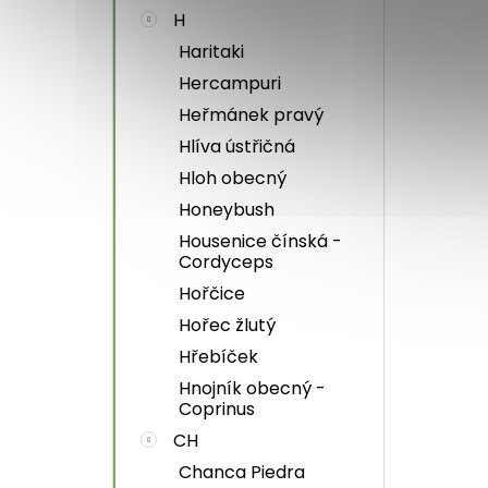
H
Haritaki
Hercampuri
Heřmánek pravý
Hlíva ústřičná
Hloh obecný
Honeybush
Housenice čínská -
Cordyceps
Hořčice
Hořec žlutý
Hřebíček
Hnojník obecný -
Coprinus
CH
Chanca Piedra