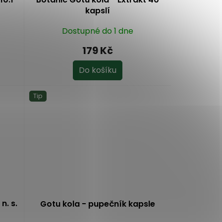
kapslí
Dostupné do 1 dne
179 Kč
Do košíku
Tip
n. s.
Gotu kola - pupečník kapsle