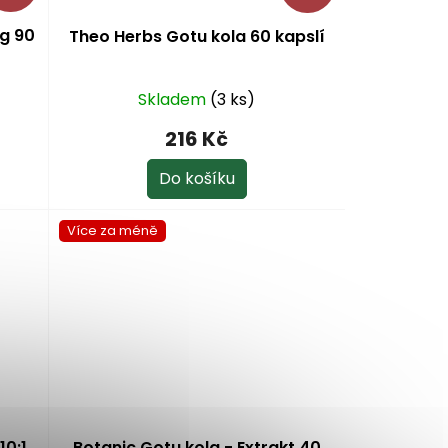
g 90
Theo Herbs Gotu kola 60 kapslí
Skladem
(3 ks)
216 Kč
Do košíku
Více za méně
10:1
Botanic Gotu kola - Extrakt 40