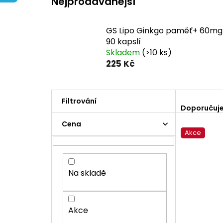
Nejprodávanější
GS Lipo Ginkgo paměť+ 60mg
90 kapslí
Skladem
(>10 ks)
225 Kč
Ř
a
Doporučuj
z
P
Cena
e
o
Akce
V
n
s
ý
í
t
p
p
r
i
r
a
Na skladě
s
o
n
p
d
n
r
u
í
Akce
o
k
p