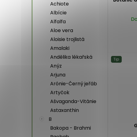
Achiote
Albície
Do
Alfalfa
Aloe vera
Aloisie trojlistá
Amalaki
Andělika lékařská
Tip
Anýz
Arjuna
Arónie-Černý jeřáb
Artyčok
Ašvaganda-Vitánie
Astaxanthin
B
G
Bakopa - Brahmi
Baobab