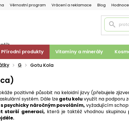
na
Věrnostní program
Vrácení a reklamace
Blog
Hodnoce
košík
PNÍ
Přírodní produkty
Vitamíny a minerály
Kosme
K
átky
G
Gotu Kola
ica)
áže pozitivně působit na keloidní jizvy (přebujele zjiz
askulární systém. Dále lze
gotu kolu
využít na podporu za
 s psychicky náročným povoláním,
vyžadujícím schop
 starší generaci,
která je taktéž vhodnou skupinou 
jdéle.