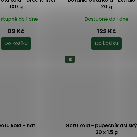
100 g
20 g
stupné do 1 dne
Dostupné do 1 dne
89 Kč
122 Kč
Do košíku
Do košíku
Tip
otu kola - nať
Gotu kola - pupečník asijský 
20 x 1.5 g