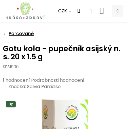
Přejít
na
CZK
NÁKUPNÍ
obsah
KOŠÍK
Porcované
Gotu kola - pupečník asijský n.
s. 20 x 1.5 g
SPS1900
Průměrné
1 hodnocení
Podrobnosti hodnocení
hodnocení
Značka:
Salvia Paradise
produktu
je
Tip
5,0
z
5
hvězdiček.