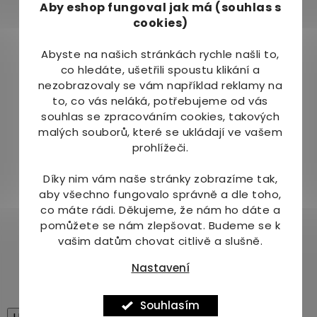
Přiklopte pokličkou a nechte louhovat na teplotu
Aby eshop
fungoval jak má (souhlas s
vhodnou k pití. Užíváme 2× denně.
cookies)
Složení:
100% Centella asiatica
Abyste na našich stránkách rychle našli to,
co hledáte, ušetřili spoustu klikání a
Země původu:
Indie
nezobrazovaly se vám například reklamy na
to, co vás neláká, potřebujeme od vás
Upozornění:
Neslouží jako náhrada pestré
souhlas se zpracováním cookies, takových
stravy. Nepřekračujte doporučené denní
malých souborů, které se ukládají ve vašem
dávkování. Ukládejte na bezpečném místě mimo
prohlížeči.
dosah dětí.
Díky nim vám naše stránky zobrazíme tak,
Skladování:
V suchu, chráněno před světlem,
aby všechno fungovalo správně a dle toho,
při teplotě do 25 °C.
co máte rádi.
Děkujeme, že nám ho dáte a
pomůžete se nám zlepšovat. Budeme se k
Hmotnost:
30 g (20 × 1,5 g)
vašim datům chovat citlivě a slušně.
Doplněk stravy
Nastavení
Souhlasím