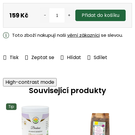
159 Kč
Přidat do košíku
Měrná
cena:
Toto zboží nakupují naši
věrní zákazníci
se slevou.
Tisk
Zeptat se
Hlídat
Sdílet
High-contrast mode
Související produkty
Tip