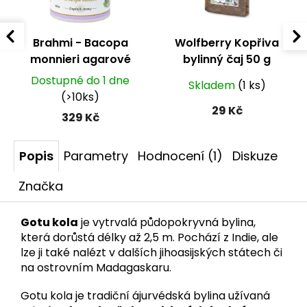
Brahmi - Bacopa
Wolfberry Kopřiva
monnieri agarové
bylinný čaj 50 g
bonbony 60 ks
Dostupné do 1 dne
Skladem
(1 ks)
(>10ks)
29 Kč
329 Kč
Popis
Parametry
Hodnocení (1)
Diskuze
Značka
Gotu kola
je vytrvalá půdopokryvná bylina,
která dorůstá délky až 2,5 m. Pochází z Indie, ale
lze ji také nalézt v dalších jihoasijských státech či
na ostrovním Madagaskaru.
Gotu kola je tradiční ájurvédská bylina užívaná