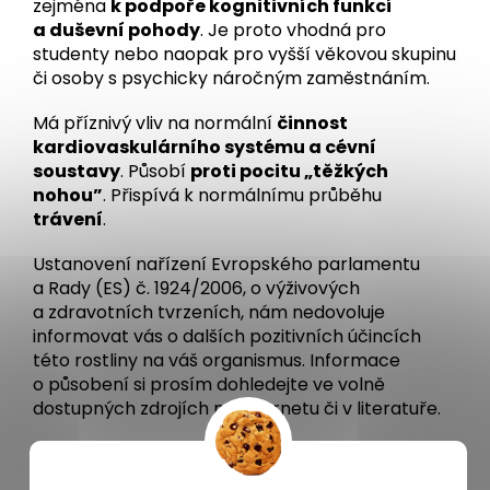
zejména
k podpoře kognitivních funkcí
a duševní pohody
. Je proto vhodná pro
studenty nebo naopak pro vyšší věkovou skupinu
či osoby s psychicky náročným zaměstnáním.
Má příznivý vliv na normální
činnost
kardiovaskulárního systému a cévní
soustavy
. Působí
proti pocitu „těžkých
nohou”
. Přispívá k normálnímu průběhu
trávení
.
Ustanovení nařízení Evropského parlamentu
a Rady (ES) č. 1924/2006, o výživových
a zdravotních tvrzeních, nám nedovoluje
informovat vás o dalších pozitivních účincích
této rostliny na váš organismus. Informace
o působení si prosím dohledejte ve volně
dostupných zdrojích na internetu či v literatuře.
Návod na přípravu a dávkování:
Jeden nálevový sáček zalijte 250 ml vroucí vody.