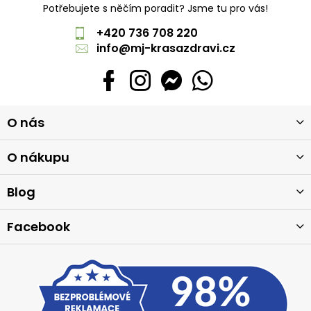
Potřebujete s něčím poradit? Jsme tu pro vás!
+420 736 708 220
info
@
mj-krasazdravi.cz
Z
O nás
á
p
a
O nákupu
t
í
Blog
Facebook