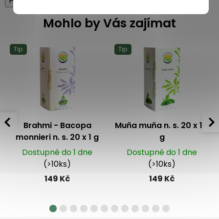
High-contrast mode
Mohlo by Vás zajímat
Tip
Tip
Brahmi - Bacopa
Muňa muňa n. s. 20 x 1.5
monnieri n. s. 20 x 1 g
g
Dostupné do 1 dne
Dostupné do 1 dne
(>10ks)
(>10ks)
149 Kč
149 Kč