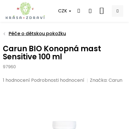
Přejít
na
CZK
NÁKUPNÍ
obsah
KOŠÍK
Péče o dětskou pokožku
Carun BIO Konopná mast
Sensitive 100 ml
97960
Průměrné
1 hodnocení
Podrobnosti hodnocení
Značka:
Carun
hodnocení
produktu
je
5,0
z
5
hvězdiček.