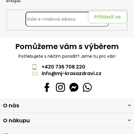
shopu.
Přihlásit se
Pomůžeme vám s výběrem
Potřebujete s něčím poradit? Jsme tu pro vás!
+420 736 708 220
info
@
mj-krasazdravi.cz
Z
O nás
á
p
a
O nákupu
t