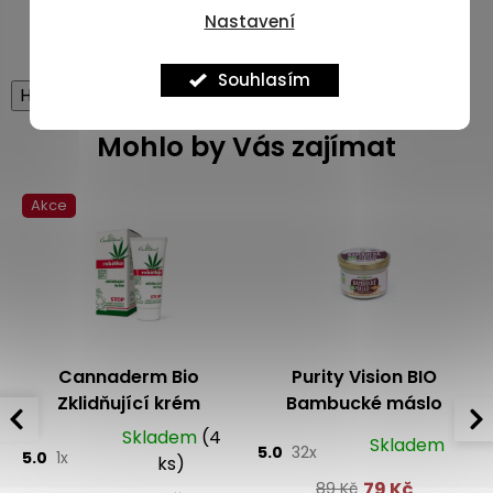
barviva, konzervační ani jiné chemické látky.
Nastavení
Souhlasím
High-contrast mode
Mohlo by Vás zajímat
Akce
Cannaderm Bio
Purity Vision BIO
Zklidňující krém
Bambucké máslo
Robátko 50 g
Skladem
(4
Skladem
5.0
32x
5.0
1x
ks)
79 Kč
89 Kč