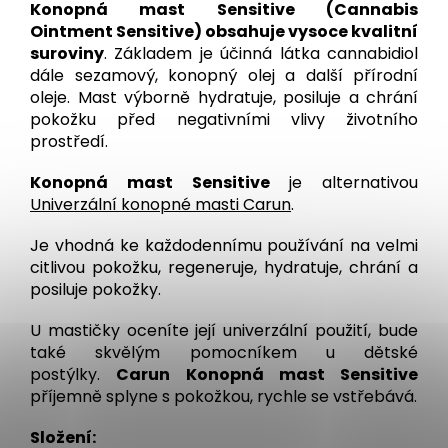
Konopná mast Sensitive (Cannabis
Ointment Sensitive) obsahuje vysoce kvalitní
suroviny
. Základem je účinná látka cannabidiol
dále sezamový, konopný olej a další přírodní
oleje. Mast výborně hydratuje, posiluje a chrání
pokožku před negativními vlivy životního
prostředí.
Konopná mast Sensitive
je alternativou
Univerzální konopné masti Carun
.
Je vhodná ke každodennímu používání na velmi
citlivou pokožku, regeneruje, hydratuje, chrání a
posiluje pokožky.
U mastičky oceníte její univerzální použití, bude
také skvělým pomocníkem u dětské
postýlky.
Carun Konopná mast Sensitive
příjemně splyne s pokožkou, rychle se vstřebává.
Složení: