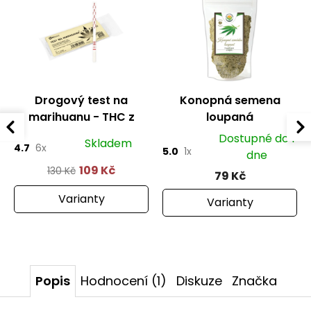
Drogový test na
Konopná semena
marihuanu - THC z
loupaná
moči
Dostupné do 1
Skladem
4.7
6x
5.0
1x
dne
109 Kč
130 Kč
79 Kč
Varianty
Varianty
Popis
Hodnocení (1)
Diskuze
Značka