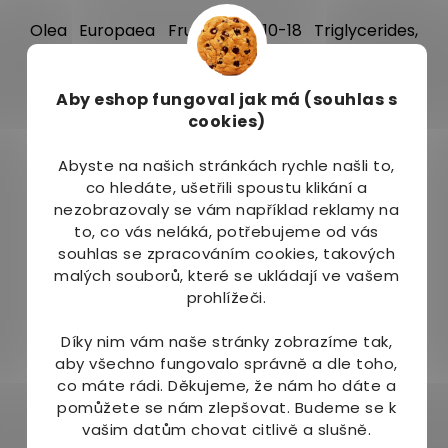
Olea Europaea Fruit Oil, C10-18 Triglycerides,
Cannabis Sativa Seed Oil, Cannabis Sativa Flower
Leaf/Stem Extract, Tocopherol, Sesamum
Indicum Seed Oil, Rosmarinus Officinalis Leaf Oil
Aby eshop
fungoval jak má (souhlas s
cookies)
Jak používat:
Abyste na našich stránkách rychle našli to,
Podle potřeby nanášejte na potřebné místo,
co hledáte, ušetřili spoustu klikání a
lehce vmasírujte a nechte působit. Mast aplikujte
nezobrazovaly se vám například reklamy na
povrchově na pokožku. Nepoužívejte na
to, co vás neláká, potřebujeme od vás
otevřené rány.
souhlas se zpracováním cookies, takových
malých souborů, které se ukládají ve vašem
Balení:
prohlížeči.
100 ml
Díky nim vám naše stránky zobrazíme tak,
aby všechno fungovalo správně a dle toho,
Upozornění:
co máte rádi.
Děkujeme, že nám ho dáte a
Jednotlivé šarže nemusí být senzoricky zcela
pomůžete se nám zlepšovat. Budeme se k
identické. Vhodná pro vegany. Neobsahuje
vašim datům chovat citlivě a slušně.