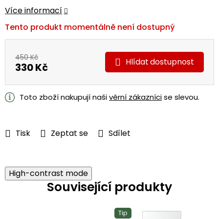
Více informací
Tento produkt momentálně není dostupný
450 Kč
Hlídat
330 Kč
Měrná
cena:
Toto zboží nakupují naši
věrní zákazníci
se slevou.
Tisk
Zeptat se
Sdílet
High-contrast mode
Související produkty
Tip