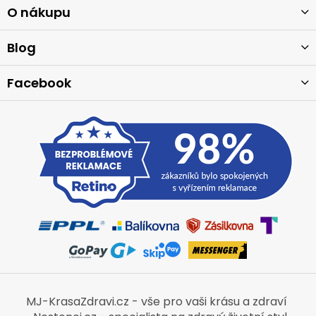
a
O nákupu
t
í
Blog
Facebook
MJ-KrasaZdravi.cz - vše pro vaši krásu a zdraví