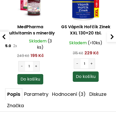
MedPharma
GS Vápník Hořčík Zinek
Multivitamin s minerály
XXL 130+20 tbl.
42 složek + extra C 107
Skladem
(3
Skladem
(>10ks)
tbl.
5.0
2x
ks)
229 Kč
315 Kč
195 Kč
249 Kč
Popis
Parametry
Hodnocení (3)
Diskuze
Značka