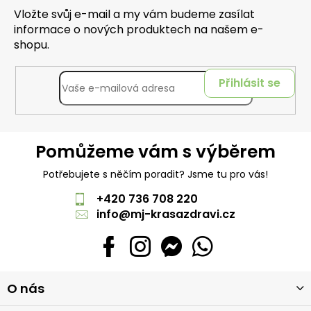
Vložte svůj e-mail a my vám budeme zasílat
informace o nových produktech na našem e-
shopu.
Přihlásit se
Pomůžeme vám s výběrem
Potřebujete s něčím poradit? Jsme tu pro vás!
+420 736 708 220
info
@
mj-krasazdravi.cz
Z
O nás
á
p