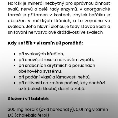
Hořčík je minerál nezbytný pro správnou činnost
svalů, nervů a celé řady enzymů. V anorganické
formě je přítomen v kostech, zbytek hořčíku je
obsažen v měkkých tkáních, a to zejména ve
svalech. Jeho hlavní úlohou je tedy stavba kostí a
snižování nervosvalové dráždivosti ve svalech.
Kdy Hořčík + vitamín D3 pomáhá:
při svalových křečích,
při únavě, stresu a nervovém vypětí,
při srdečních arytmiích a poruchách
oběhového systému,
při padání vlasů a lámavosti nehtů,
při citlivosti na změny počasí, kdy dochází
až k bolesti kloubů, dásní a zubů.
Složení v 1 tabletě
:
300 mg hořčík (oxid hořečnatý), 0,01 mg vitamín
D3 (cholekalciferol)