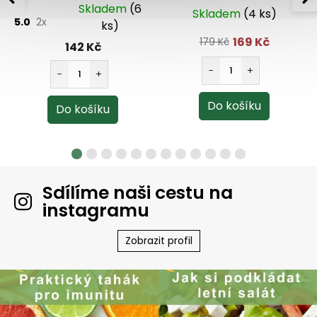
60 kapslí
Skladem
(6
Skladem
(4 ks)
5.0
2x
ks)
169 Kč
179 Kč
142 Kč
Sdílíme naši cestu na
instagramu
Zobrazit profil