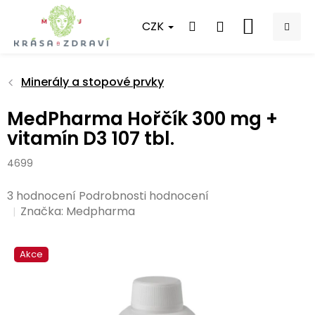
Přejít
na
CZK
NÁKUPNÍ
obsah
KOŠÍK
Minerály a stopové prvky
MedPharma Hořčík 300 mg +
vitamín D3 107 tbl.
4699
Průměrné
3 hodnocení
Podrobnosti hodnocení
hodnocení
Značka:
Medpharma
produktu
je
Akce
3,7
z
5
hvězdiček.