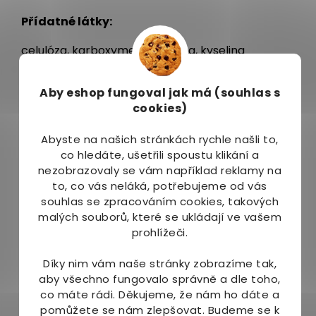
Přídatné látky:
celulóza, karboxymetylcelulóza, kyselina
stearová, stearan hořečnatý, dioxid křemičitý
Aby eshop
fungoval jak má (souhlas s
Dávkování
:
cookies)
Užívejte 1 tabletu 1x denně. Pro optimální
účinnost doporučujeme užívat po dobu 2-3
Abyste na našich stránkách rychle našli to,
měsíců.
co hledáte, ušetřili spoustu klikání a
nezobrazovaly se vám například reklamy na
Balení
:
to, co vás neláká, potřebujeme od vás
souhlas se zpracováním cookies, takových
100 tablet + 7 tablet ZDARMA - dávka na 3,5
malých souborů, které se ukládají ve vašem
měsíce
prohlížeči.
Upozornění
:
Díky nim vám naše stránky zobrazíme tak,
aby všechno fungovalo správně a dle toho,
Doplněk stravy. Nevhodné pro děti do 3 let.
co máte rádi.
Děkujeme, že nám ho dáte a
Nepřekračujte doporučené dávkování. Není
pomůžete se nám zlepšovat. Budeme se k