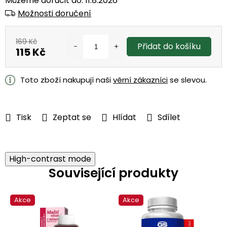
Můžeme doručit do:
11.8.2026
Možnosti doručení
169 Kč
Přidat do košíku
115 Kč
Měrná
cena:
Toto zboží nakupují naši
věrní zákazníci
se slevou.
Tisk
Zeptat se
Hlídat
Sdílet
High-contrast mode
Související produkty
Akce
Akce