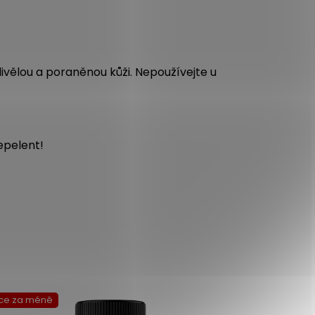
livělou a poraněnou kůži. Nepoužívejte u
repelent!
ce za méně
Více za mén