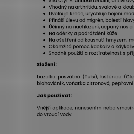
Síla čtyř A: antibakteriální, antiviro
Vhodný na arthritidu, svalové a klou
Uvolňuje křeče, urychluje hojení mod
Přináší úlevu od migrén, bolestí hla
Účinný na nachlazení, ucpaný nos a
Na oděrky a podráždění kůže
Na ošetření od kousnutí hmyzem, můž
Okamžitá pomoc kdekoliv a kdykoli
Snadné použití a roztíratelnost s př
Složení:
bazalka posvátná (Tulsi), luštěnice (Cle
blahovičník, voňatka citronová, pepřovník
Jak používat:
Vnější aplikace, nanesením nebo vmasíro
do vroucí vody.