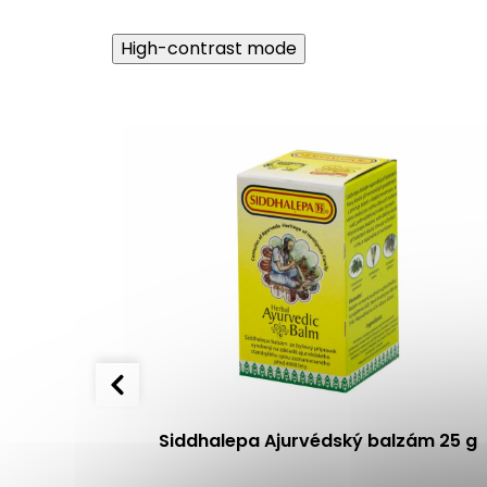
High-contrast mode
asta 80 g
Siddhalepa Ajurvédský balzám 25 g