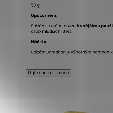
50 g
Upozornění:
Balzám je určen pouze
k vnějšímu použi
osob mladších 18 let.
Náš tip:
Balzám Samahan je výborným pomocní
High-contrast mode