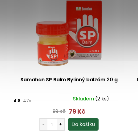
Samahan SP Balm Bylinný balzám 20 g
Skladem
(2 ks)
4.8
47x
79 Kč
99 Kč