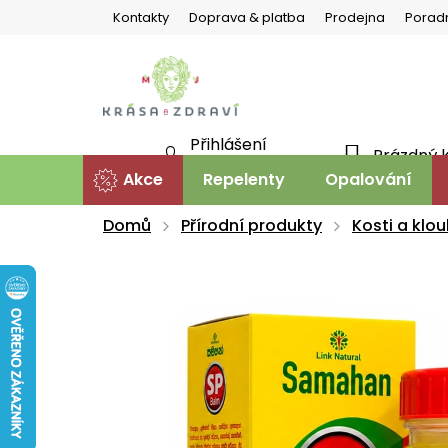
Přejít
Kontakty
Doprava & platba
Prodejna
Porad
na
obsah
Přihlášení
Prázdný 
NÁKU
Nová registrace
Akce
Repelenty
Opalování
KOŠÍ
Domů
Přírodní produkty
Kosti a klo