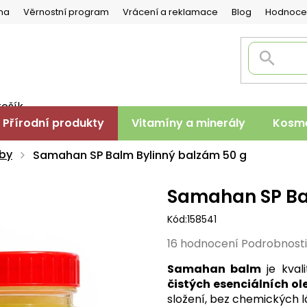
na
Věrnostní program
Vrácení a reklamace
Blog
Hodnoce
košík
PNÍ
Přírodní produkty
Vitamíny a minerály
Kosme
K
uby
Samahan SP Balm Bylinný balzám 50 g
Samahan SP Ba
Kód:
158541
Průměrné
16 hodnocení
Podrobnost
hodnocení
Samahan balm
je kval
produktu
čistých esenciálních ol
je
složení, bez chemických l
4,6