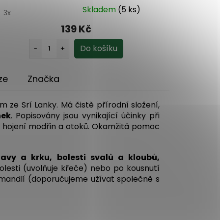
Skladem
(5 ks)
0
3x
5.0
270x
139 Kč
ze
Značka
m ze Srí Lanky. Má čistě přírodní složení,
nek
. Popisovány jsou vynikající účinky při
ní hojení modřin a otoků. Okamžitá pomoc
avy a krku, bolesti svalů a kloubů,
olesti (uvolňuje křeče) nebo po kousnutí
i mandlí (doporučujeme užívat společně s