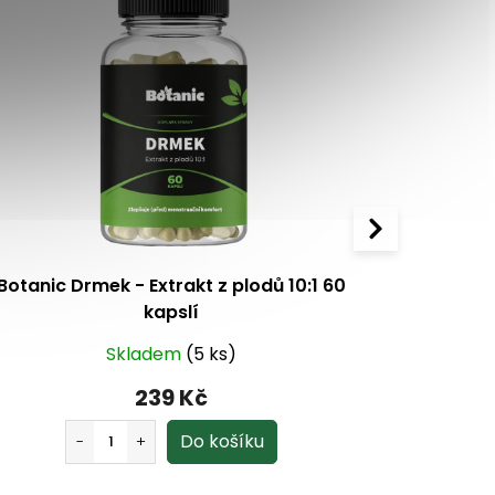
Botanic Drmek - Extrakt z plodů 10:1 60
Botanic 
kapslí
Skladem
(5 ks)
239 Kč