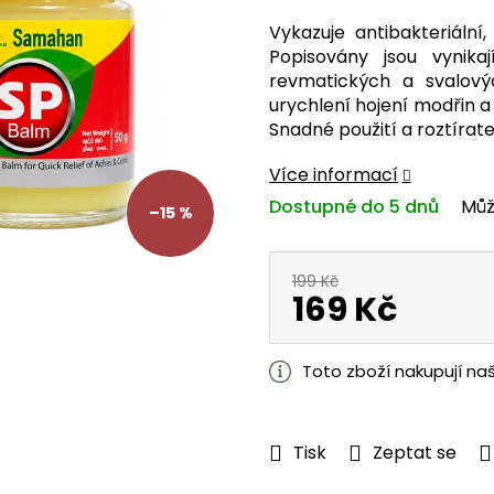
z
Vykazuje antibakteriální, 
5
Popisovány jsou vynikaj
hvězdiček.
revmatických a svalový
urychlení hojení modřin a
Snadné použití a roztírate
Více informací
Dostupné do 5 dnů
Můž
–15 %
199 Kč
169 Kč
Měrná
cena:
Toto zboží nakupují na
Tisk
Zeptat se