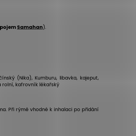
pojem
Samahan
).
čínský (Nika), Kumburu, libavka, kajeput,
rolní, kafrovník lékařský
a. Při rýmě vhodné k inhalaci po přidání