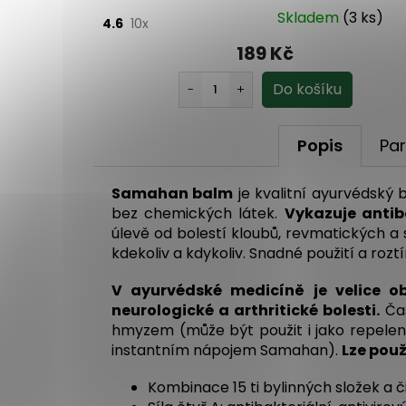
o 1 dne
Skladem
(3 ks)
4.6
10x
189 Kč
Popis
Pa
Samahan balm
je kvalitní ayurvédský b
bez chemických látek.
Vykazuje antiba
úlevě od bolestí kloubů, revmatických a
kdekoliv a kdykoliv. Snadné použití a rozt
V ayurvédské medicíně je velice ob
neurologické a arthritické bolesti.
Čas
hmyzem (může být použit i jako repelent
instantním nápojem Samahan).
Lze použ
Kombinace 15 ti bylinných složek a č