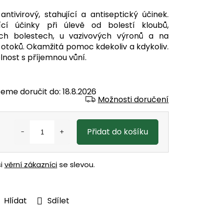
antivirový, stahující a antiseptický účinek.
ící účinky při úlevě od bolestí kloubů,
ch bolestech, u vazivových výronů a na
 otoků. Okamžitá pomoc kdekoliv a kdykoliv.
lnost s příjemnou vůní.
eme doručit do:
18.8.2026
Možnosti doručení
Přidat do košíku
ši
věrní zákazníci
se slevou.
Hlídat
Sdílet