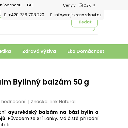
ní obchodu
FAQ
Ceny v:
CZK
+420 736 708 220
info@mj-krasazdravi.cz
Hledat
tika
Zdravá výživa
Eko Domácnost
Veter
lm Bylinný balzám 50 g
i hodnocení
Značka:
Link Natural
itní
ayurvédský balzám na bázi bylin a
ejů
. Původem ze Srí Lanky. Má čistě přírodní
átek.