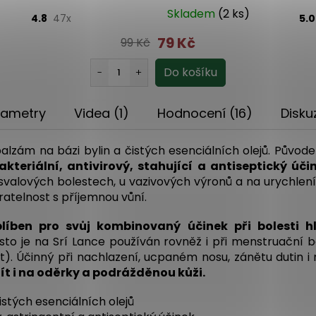
Skladem
(2 ks)
4.8
47x
5.
79 Kč
99 Kč
rametry
Videa (1)
Hodnocení (16)
Disku
alzám na bázi bylin a čistých esenciálních olejů. Původe
kteriální, antivirový, stahující a antiseptický úči
 svalových bolestech, u vazivových výronů a na urychle
íratelnost s příjemnou vůní.
líben pro svůj kombinovaný účinek při bolesti hl
to je na Srí Lance používán rovněž i při menstruační b
). Účinný při nachlazení, ucpaném nosu, zánětu dutin 
ít i na oděrky a podrážděnou kůži.
istých esenciálních olejů