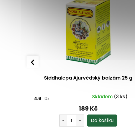
apslí + 50
Siddhalepa Ajurvédský balzám 25 g
(>10ks)
Skladem
(3 ks)
4.6
10x
189 Kč