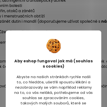
vý, astringentní a antiseptický účinek
bním bolesti
řin, otoků a zánětů
vy i menstruačních obtíží
 zánět dutin i mandlí (doporučujeme užívat společně s
ná
e být použit i jako repelent
v
íjemnou vůní
Aby eshop
fungoval jak má (souhlas
ome), galangal (Aratta), oslizák líbezný (Beli), drmek 
s cookies)
 černý, hřebíčkovec kořenný, kajeput střídavolistý, máta 
Abyste na našich stránkách rychle našli
to, co hledáte, ušetřili spoustu klikání a
váním na postižená místa. Vyvarujte se kontaktu s očim
nezobrazovaly se vám například reklamy
na to, co vás neláká, potřebujeme od vás
souhlas se zpracováním cookies,
takových malých souborů, které se