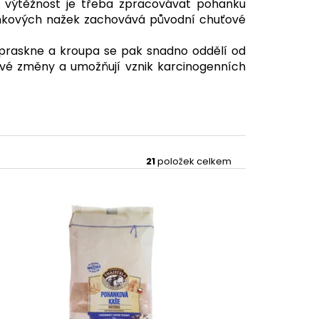
 výtěžnost je třeba zpracovávat pohanku
hankových nažek zachovává původní chuťové
 praskne a kroupa se pak snadno oddělí od
ové změny a umožňují vznik karcinogenních
21
položek celkem