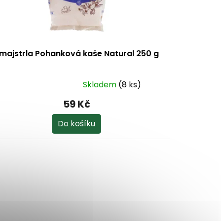
majstrla Pohanková kaše Natural 250 g
Skladem
(8 ks)
ůměrné
dnocení
59 Kč
oduktu
Do košíku
ězdiček.