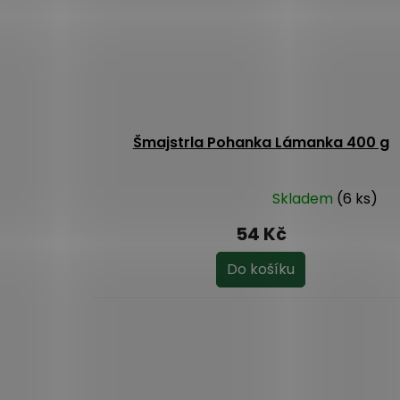
Šmajstrla Pohanka Lámanka 400 g
Skladem
(6 ks)
Průměrné
hodnocení
54 Kč
produktu
je
Do košíku
5,0
z
5
hvězdiček.