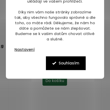
ukládají ve vašem prohlížeči.
Díky nim vám naše stránky zobrazíme
tak, aby všechno fungovalo správně a dle
toho, co máte rádi.
Děkujeme, že nám ho
dáte a pomůžete se nám zlepšovat.
Budeme se k vašim datům chovat citlivě
a slušně.
 g
Šmajstrla Pohankové křupky Slané 50 g
Nastavení
Skladem
(8 ks)
Průměrné
Souhlasím
hodnocení
16 Kč
produktu
je
Do košíku
5,0
z
5
hvězdiček.