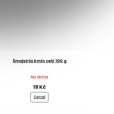
Šmajstrla Kmín celý 100 g
Na dotaz
19 Kč
Detail