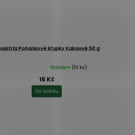
ajstrla Pohankové křupky Kakaové 50 g
Skladem
(10 ks)
ůměrné
dnocení
16 Kč
oduktu
Do košíku
ězdiček.