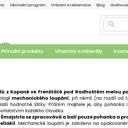
na
Věrnostní program
Vrácení a reklamace
Blog
Hodnoce
košík
PNÍ
Přírodní produkty
Vitamíny a minerály
Kosme
K
lů z Kopané ve Frenštátě pod Radhoštěm melou po
ologii
mechanického loupání
, při němž (na rozdíl od
alší hodnotné látky. Přáním majitele je, aby pohanka i 
bohatstvím každého člověka.
ajstrla se zpracovává a balí pouze pohanka a produ
eliakií
. Mechanické loupání je založeno na opakované