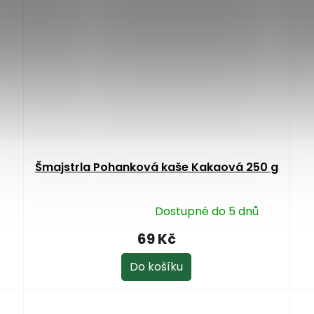
Šmajstrla Pohanková kaše Kakaová 250 g
Dostupné do 5 dnů
Průměrné
hodnocení
69 Kč
produktu
je
Do košíku
5,0
z
5