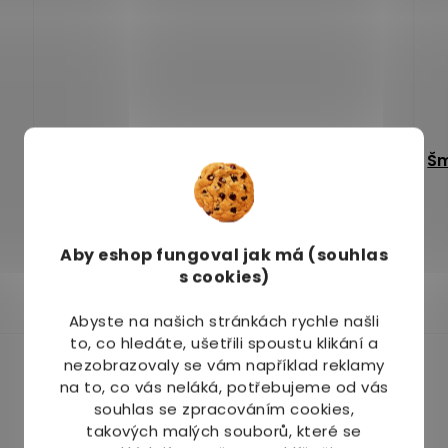
Šmajstrla Pohankové křupky Česnekové 50
Šm
g
Skladem
(3 ks)
Průměrné
Pr
hodnocení
ho
Aby eshop
fungoval jak má (souhlas
16 Kč
produktu
pr
s cookies)
je
je
Do košíku
5,0
4,3
Abyste na našich stránkách rychle našli
z
z
to, co hledáte, ušetřili spoustu klikání a
5
5
nezobrazovaly se vám například reklamy
hvězdiček.
hv
na to, co vás neláká, potřebujeme od vás
souhlas se zpracováním cookies,
takových malých souborů, které se