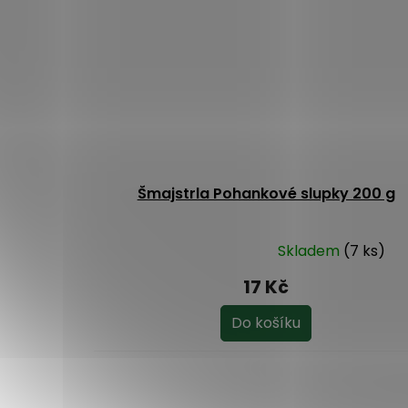
Šmajstrla Pohankové slupky 200 g
Skladem
(7 ks)
Průměrné
hodnocení
17 Kč
produktu
je
Do košíku
5,0
z
5
hvězdiček.