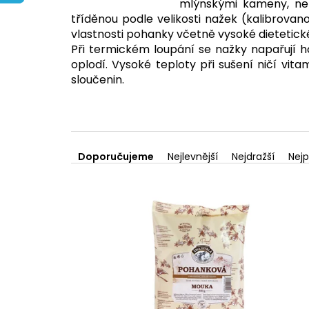
mlýnskými kameny, neb
tříděnou podle velikosti nažek (kalibrov
vlastnosti pohanky včetně vysoké dietetick
Při termickém loupání se nažky napařují 
oplodí. Vysoké teploty při sušení ničí v
sloučenin.
Ř
a
Doporučujeme
Nejlevnější
Nejdražší
Nejp
z
V
e
ý
n
p
í
i
p
s
r
p
o
r
d
o
u
d
k