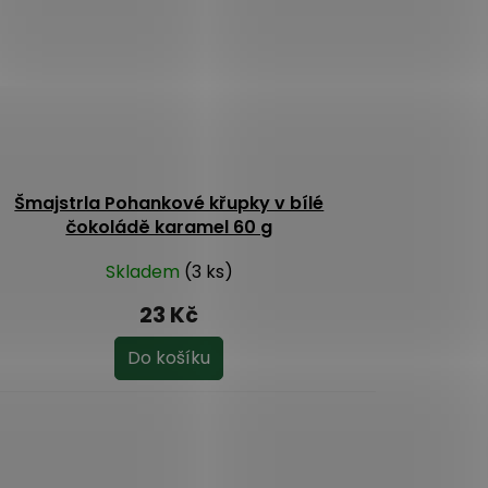
Šmajstrla Pohankové křupky v bílé
čokoládě karamel 60 g
Skladem
(3 ks)
23 Kč
Do košíku