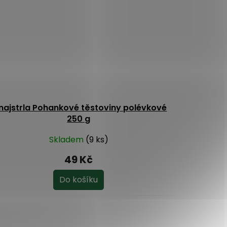
ajstrla Pohankové těstoviny polévkové
250 g
Skladem
(9 ks)
49 Kč
Do košíku