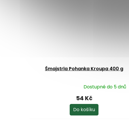
Šmajstrla Pohanka Kroupa 400 g
Dostupné do 5 dnů
Průměrné
hodnocení
54 Kč
produktu
je
Do košíku
4,9
z
5