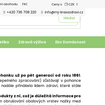
ní obchodu
FAQ
Ceny v:
CZK
+420 736 708 220
info@mj-krasazdravi.cz
Hledat
tika
Zdravá výživa
Eko Domácnost
Veter
hanku už po pět generací od roku 1861
.
 tepelného zpracování) zůstávají v pohance
nadále přinášela lidem zdraví, které stále
kty z ní, což je důležitá informace pro
m obrušování obalových vrstev nažky mezi