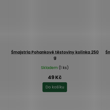
Šmajstrla Pohankové těstoviny kolínka 250
Šm
g
Skladem
(1 ks)
49 Kč
Do košíku