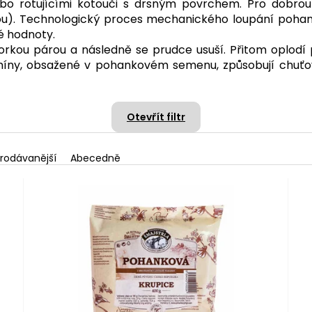
o rotujícími kotouči s drsným povrchem. Pro dobrou
anou). Technologický proces mechanického loupání po
é hodnoty.
horkou párou a následně se prudce usuší. Přitom oplodí
itamíny, obsažené v pohankovém semenu, způsobují chuť
Otevřít filtr
rodávanější
Abecedně