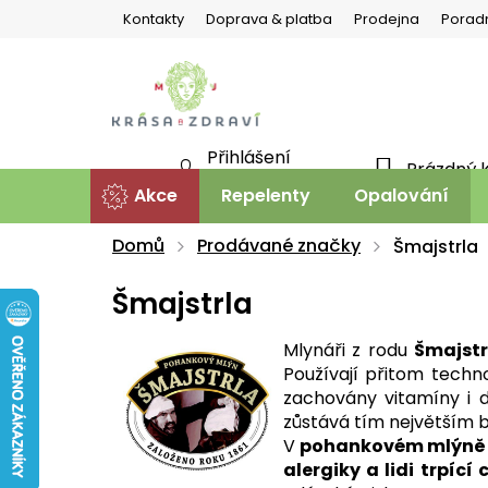
Přejít
Kontakty
Doprava & platba
Prodejna
Porad
na
obsah
Přihlášení
Prázdný 
NÁKU
Nová registrace
Akce
Repelenty
Opalování
KOŠÍ
Domů
Prodávané značky
Šmajstrla
Šmajstrla
Mlynáři z rodu
Šmajstr
Používají přitom techn
zachovány vitamíny i d
zůstává tím největším 
V
pohankovém mlýně Šm
alergiky a lidi trpící c