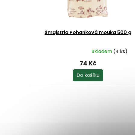
u
t
k
ů
t
ů
Šmajstrla Pohanková mouka 500 g
Skladem
(4 ks)
Průměrné
hodnocení
74 Kč
produktu
je
Do košíku
5,0
z
5
hvězdiček.