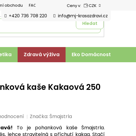
ní obchodu
FAQ
Ceny v:
CZK
+420 736 708 220
info@mj-krasazdravi.cz
Hledat
tika
Zdravá výživa
Eko Domácnost
Veter
anková kaše Kakaová 250
hodnocení
Značka:
Šmajstrla
ravá!
To je pohanková kaše Šmajstrla.
, lehce stravitelná s příchutí kakaa. Stačí