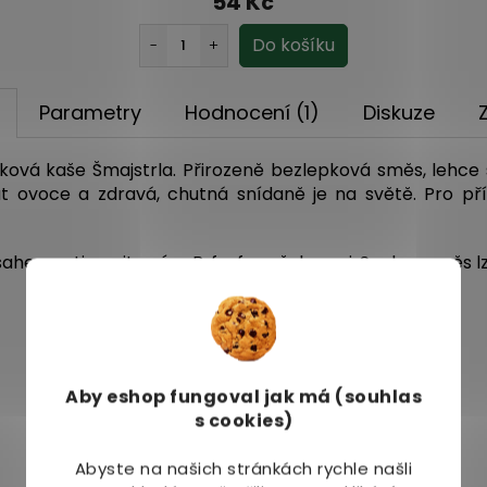
54 Kč
Parametry
Hodnocení (1)
Diskuze
ová kaše Šmajstrla. Přirozeně bezlepková směs, lehce s
t ovoce a zdravá, chutná snídaně je na světě. Pro pří
em rutinu, vitamínu B, fosforu, železa aj. Sypkou směs lz
Aby eshop
fungoval jak má (souhlas
s cookies)
Abyste na našich stránkách rychle našli