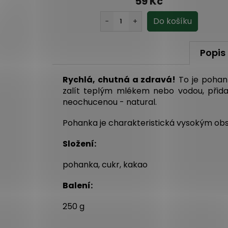
59 Kč
Popis
Rychlá, chutná a zdravá!
To je pohank
zalít teplým mlékem nebo vodou, přida
neochucenou - natural.
Pohanka je charakteristická vysokým obsah
Složení:
pohanka, cukr, kakao
Balení:
250 g