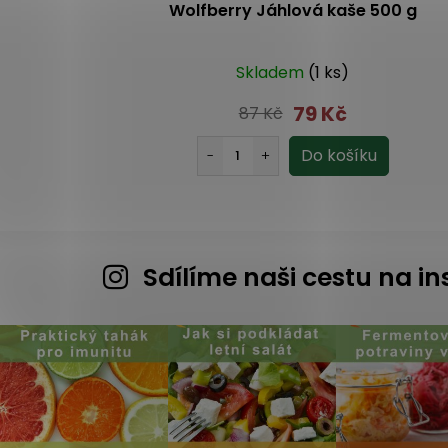
lová 60 g
Wolfberry Jáhlová kaše 500 g
(>10ks)
Skladem
(1 ks)
79 Kč
87 Kč
Sdílíme naši cestu na 