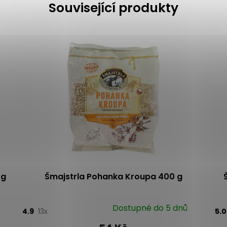
Související produkty
 g
Šmajstrla Pohanka Kroupa 400 g
Dostupné do 5 dnů
4.9
13x
5.