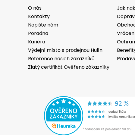
a
O nás
Jak na
t
Kontakty
Doprav
í
Napište nám
Obchod
Poradna
Vrácen
Kariéra
Ochran
Výdejní místo s prodejnou Hulín
Benefit
Reference našich zákazníků
Prodáv
Zlatý certifikát Ověřeno zákazníky