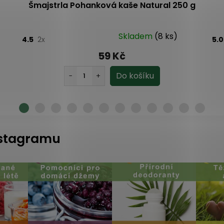
Šmajstrla Pohanková kaše Natural 250 g
Skladem
(8 ks)
4.5
2x
5.
59 Kč
instagramu