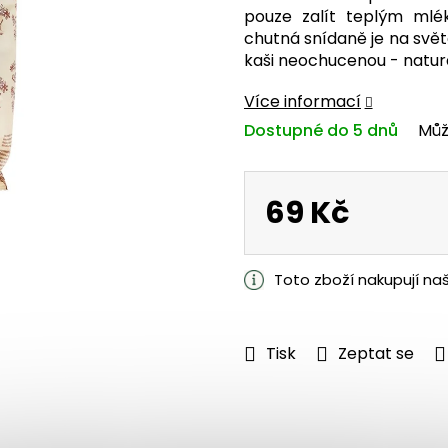
je
pouze zalít teplým mlé
5,0
chutná snídaně je na svět
z
kaši neochucenou - natura
5
hvězdiček.
Více informací
Dostupné do 5 dnů
Můž
69 Kč
Měrná
cena:
Toto zboží nakupují na
Tisk
Zeptat se