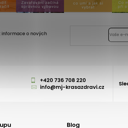
t informace o nových
m
+420 736 708 220
Sle
info
@
mj-krasazdravi.cz
kupu
Blog