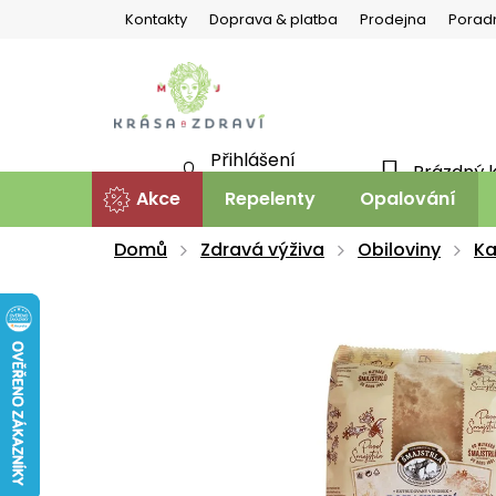
Přejít
Kontakty
Doprava & platba
Prodejna
Porad
na
obsah
Přihlášení
Prázdný 
NÁKU
Nová registrace
Akce
Repelenty
Opalování
KOŠÍ
Domů
Zdravá výživa
Obiloviny
Ka