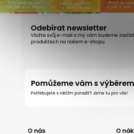
Odebírat newsletter
Vložte svůj e-mail a my vám budeme zasíla
produktech na našem e-shopu.
Pomůžeme vám s výběre
Potřebujete s něčím poradit? Jsme tu pro vás!
Z
á
O nás
O ná
p