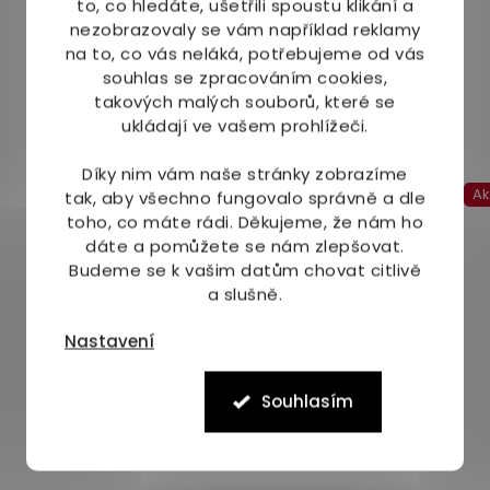
to, co hledáte, ušetřili spoustu klikání a
nezobrazovaly se vám například reklamy
na to, co vás neláká, potřebujeme od vás
souhlas se zpracováním cookies,
takových malých souborů, které se
ukládají ve vašem prohlížeči.
Mohlo by Vás zajímat
Díky nim vám naše stránky zobrazíme
A
tak, aby všechno fungovalo správně a dle
toho, co máte rádi.
Děkujeme, že nám ho
dáte a pomůžete se nám zlepšovat.
Budeme se k vašim datům chovat citlivě
a slušně.
Nastavení
Souhlasím