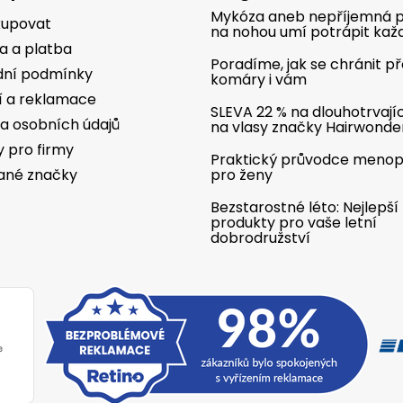
Mykóza aneb nepříjemná p
kupovat
na nohou umí potrápit kaž
a a platba
Poradíme, jak se chránit p
ní podmínky
komáry i vám
í a reklamace
SLEVA 22 % na dlouhotrvají
a osobních údajů
na vlasy značky Hairwonde
y pro firmy
Praktický průvodce meno
ané značky
pro ženy
Bezstarostné léto: Nejlepší
produkty pro vaše letní
dobrodružství