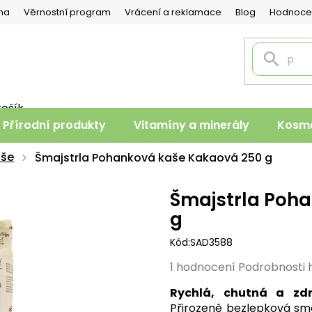
na
Věrnostní program
Vrácení a reklamace
Blog
Hodnoce
košík
PNÍ
Přírodní produkty
Vitamíny a minerály
Kosme
K
še
Šmajstrla Pohanková kaše Kakaová 250 g
Šmajstrla Poh
g
Kód:
SAD3588
Průměrné
1 hodnocení
Podrobnosti 
hodnocení
Rychlá, chutná a zd
produktu
Přirozeně bezlepková směs