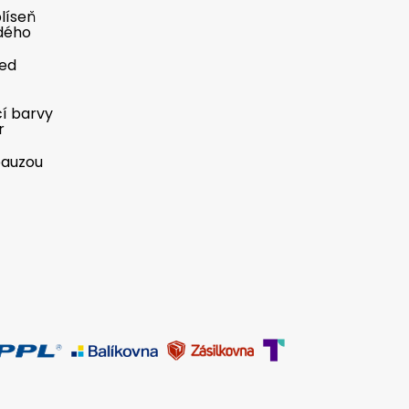
líseň
dého
řed
cí barvy
r
pauzou