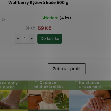
Wolfberry Rýžová kaše 500 g
Wolfberry
Skladem
(4 ks)
0
2x
59 Kč
81 Kč
Zobrazit profil