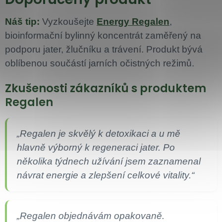
Náš tip:
Vyzkoušejte
Energy Regalen
,
bioinformační bylinný koncentrát zaměřený na
podporu jater, žlučníku a trávení. Produkt bývá
oblíbenou součástí jarních očistných režimů.
Zkušenosti zákazníků s produktem
Regalen
„Regalen je skvělý k detoxikaci a u mě
hlavně výborný k regeneraci jater. Po
několika týdnech užívání jsem zaznamenal
návrat energie a zlepšení celkové vitality.“
„Regalen objednávám opakovaně.