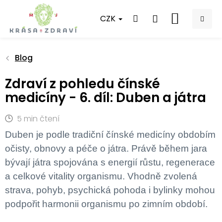
Přejít
na
CZK
NÁKUPNÍ
obsah
KOŠÍK
Blog
Zdraví z pohledu čínské
medicíny - 6. díl: Duben a játra
5 min čtení
Duben je podle tradiční čínské medicíny obdobím
očisty, obnovy a péče o játra. Právě během jara
bývají játra spojována s energií růstu, regenerace
a celkové vitality organismu. Vhodně zvolená
strava, pohyb, psychická pohoda i bylinky mohou
podpořit harmonii organismu po zimním období.