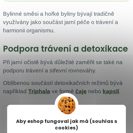
Bylinné směsi a hořké byliny bývají tradičně
využívány jako součást jarní péče o trávení a
harmonii organismu.
Podpora trávení a detoxikace
Při jarní očistě bývá důležité zaměřit se také na
podporu trávení a střevní rovnováhy.
Oblíbenou součástí detoxikačních režimů bývá
například
Triphala
ve formě
čaje
nebo
kapslí
.
Aby eshop
fungoval jak má (souhlas s
cookies)