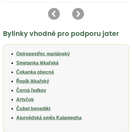
Bylinky vhodné pro podporu jater
Ostropestřec mariánský
Smetanka lékařská
Čekanka obecná
Řepík lékařský
Černá ředkev
Artyčok
Čubet benedikt
Ajurvédská směs Kalamegha