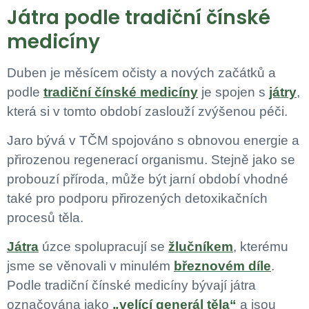
Játra podle tradiční čínské
medicíny
Duben je měsícem očisty a nových začátků a
podle
tradiční čínské medicíny
je spojen s
játry
,
která si v tomto období zaslouží zvýšenou péči.
Jaro bývá v TČM spojováno s obnovou energie a
přirozenou regenerací organismu. Stejně jako se
probouzí příroda, může být jarní období vhodné
také pro podporu přirozených detoxikačních
procesů těla.
Játra
úzce spolupracují se
žlučníkem
, kterému
jsme se věnovali v minulém
březnovém díle
.
Podle tradiční čínské medicíny bývají játra
označována jako
„velící generál těla“
a jsou