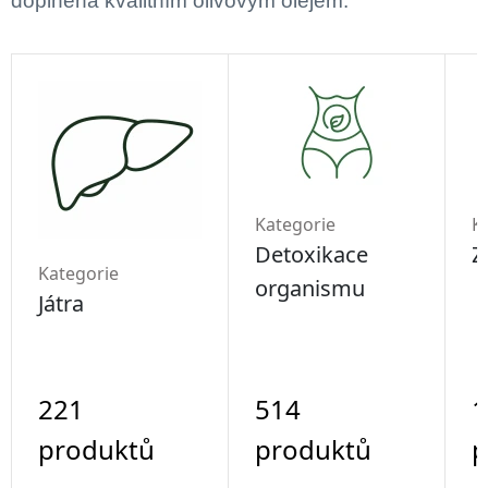
doplněná kvalitním olivovým olejem.