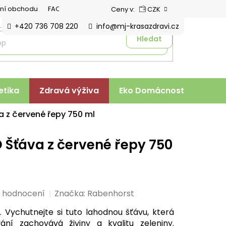
ní obchodu
FAQ
Ceny v:
CZK
+420 736 708 220
info@mj-krasazdravi.cz
Hledat
tika
Zdravá výživa
Eko Domácnost
Veter
a z červené řepy 750 ml
 Šťáva z červené řepy 750
i hodnocení
Značka:
Rabenhorst
. Vychutnejte si tuto lahodnou šťávu, která
ní zachovává živiny a kvalitu zeleniny.