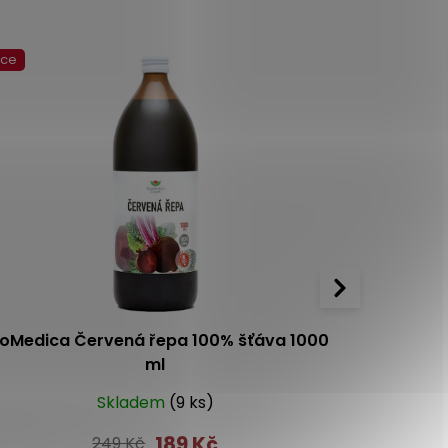
kce
koMedica Červená řepa 100% šťáva 1000
Rabenho
ml
Skladem
(9 ks)
4.3
4x
189 Kč
249 Kč