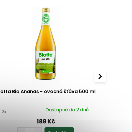
iotta Bio Ananas - ovocná šťáva 500 ml
Rabenhor
Dostupné do 2 dnů
5
2x
4.9
24x
189 Kč