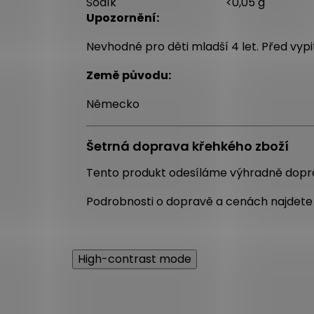
Sodík
<0,05 g
Upozornění:
Nevhodné pro děti mladší 4 let. Před vyp
Země původu:
Německo
Šetrná doprava křehkého zboží
Tento produkt odesíláme výhradně do
Podrobnosti o dopravě a cenách najdete
High-contrast mode