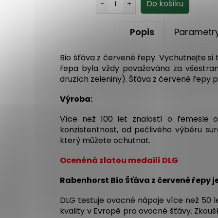
Popis
Parametr
Bio šťáva z červené řepy. Vychutnejte si
řepa byla vždy považována za všestrann
druzích zeleniny). Šťáva z červené řep
Výroba:
Více než 100 let znalostí o řemesle 
konzistentnost, od pečlivého výběru sur
který můžete ochutnat.
Oceněná zlatou medailí DLG
Rabenhorst Bio Šťáva z červené řepy j
DLG testuje ovocné nápoje více než 50 l
kvality v Evropě pro ovocné šťávy. Zkouš