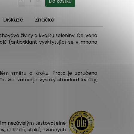
Diskuze
Značka
hovává živiny a kvalitu zeleniny. Červená
lů (antioxidant vysktytující se v mnoha
ém směru a kroku. Proto je zaručena
To vše zaručuje vysoký standard kvality,
ším nezávislým testovatelné
v, nektarů, střiků, ovocných