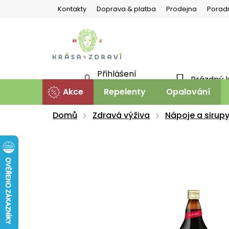
Přejít
Kontakty
Doprava & platba
Prodejna
Porad
na
obsah
Přihlášení
Prázdný 
NÁKU
Nová registrace
Akce
Repelenty
Opalování
KOŠÍ
Domů
Zdravá výživa
Nápoje a sirup