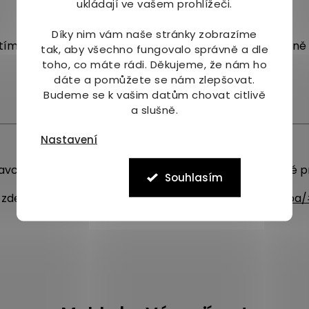
ukládají ve vašem prohlížeči.
Díky nim vám naše stránky zobrazíme
itím protřepte. Po otevření skladujte v chladu maximálně
tak, aby všechno fungovalo správně a dle
toho, co máte rádi.
Děkujeme, že nám ho
dáte a pomůžete se nám zlepšovat.
Budeme se k vašim datům chovat citlivě
a slušně.
Nastavení
pravcem
Messenger
(ruční manipulace zásilek – vhodné pr
Souhlasím
 zde:
https://www.mj-krasazdravi.cz/doprava-a-platb