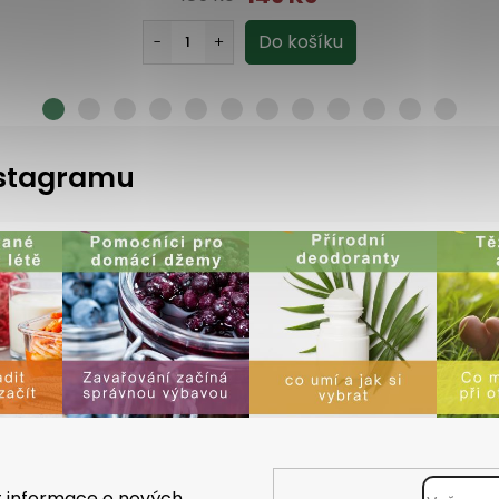
instagramu
t informace o nových