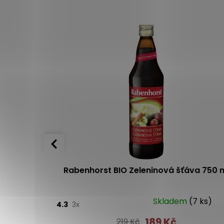
 750 ml
Rabenhorst BIO Zeleninová šťáva 750 
(>10ks)
Skladem
(7 ks)
4.3
3x
189 Kč
219 Kč