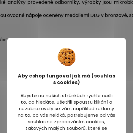
ické analýzy provedené odborníky, výrobky jsou mikrob
 jsou ovocné nápoje oceněny medailemi DLG v bronzové, st
ťáva
Aby eshop
fungoval jak má (souhlas
s cookies)
Abyste na našich stránkách rychle našli
to, co hledáte, ušetřili spoustu klikání a
nezobrazovaly se vám například reklamy
na to, co vás neláká, potřebujeme od vás
souhlas se zpracováním cookies,
takových malých souborů, které se