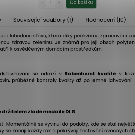
y
Související soubory (1)
Hodnocení (10)
 tuto lahodnou šťávu, která díky pečlivému zpracování zac
ou zdravou zeleninu. Je známá pro její obsah polyfeno
y patří k osvědčeným domácím prostředkům.
odšťavňování se odráží v
Rabenhorst kvalitě
v každ
ovin, průběžné kontroly kvality až po jemné lahvování. 
e držitelem zladé medaile DLG
et. Momentálně se vyvinul do podoby, kde se stal největ
ky se konají každý rok a pokrývají testování ovocných šťá