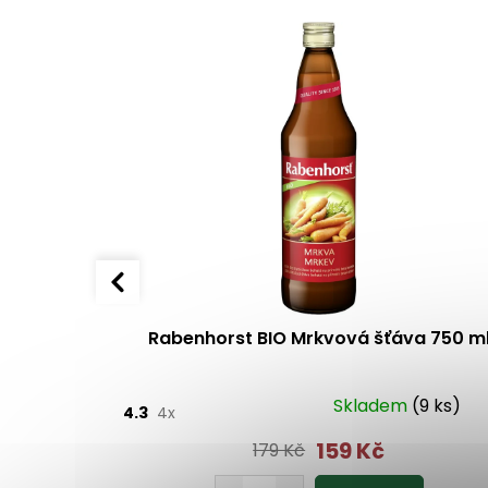
é buňky 750
Rabenhorst BIO Mrkvová šťáva 750 m
(>10ks)
Skladem
(9 ks)
4.3
4x
159 Kč
179 Kč