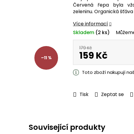
je
Červená řepa byla vž
5,0
zeleninu. Organická šťáva
z
5
Více informací
hvězdiček.
Skladem
(2 ks)
Můžeme
179 Kč
159 Kč
–11 %
Měrná
cena:
Toto zboží nakupují na
Tisk
Zeptat se
Související produkty