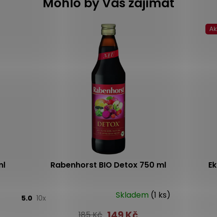
Mohlo by Vás zajímat
A
ml
Rabenhorst BIO Detox 750 ml
E
Skladem
(1 ks)
5.0
10x
149 Kč
185 Kč