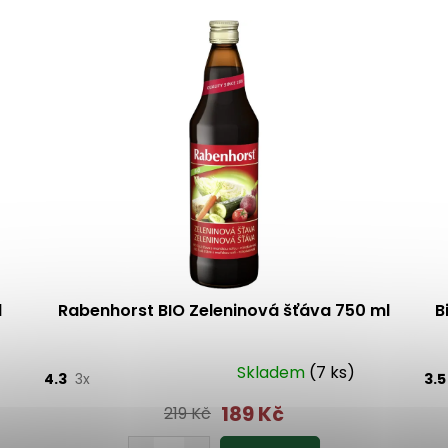
l
Rabenhorst BIO Zeleninová šťáva 750 ml
B
Skladem
(7 ks)
4.3
3x
3.
189 Kč
219 Kč