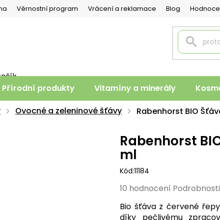
na
Věrnostní program
Vrácení a reklamace
Blog
Hodnoce
košík
PNÍ
Přírodní produkty
Vitamíny a minerály
Kosme
K
y
Ovocné a zeleninové šťávy
Rabenhorst BIO Šťáv
Rabenhorst BIO
ml
Kód:
11184
Průměrné
10 hodnocení
Podrobnost
hodnocení
Bio šťáva z červené řepy
produktu
díky pečlivému zpracová