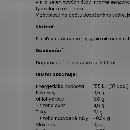
vín a zeleninových šťáv. Kromě senzor
fyzikálním rozborem.
V závislosti na počtu dosaženého skóre,
Složení:
Bio šťáva z červené řepy, bio citronová š
Dávkování:
Doporučená denní dávka je 200 ml
100 ml
obsahuje:
Energetická hodnota
155 kJ (37 kcal)
Bílkoviny
0,5 g
Uhlohydráty
8,0 g
- z toho cukr
8,0 g
Tuky
0,1 g
- z toho nasycené tuky
<0,04 g
Vláknina
0,1 g