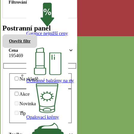
Postranní panel
Garance nejnižší ceny
Repelenty
Otevřít filtr
Opalování
Cena
1
95
469
Na skladě
Ochranné balzámy na rty
Akce
Novinka
Tip
Opalovací krémy