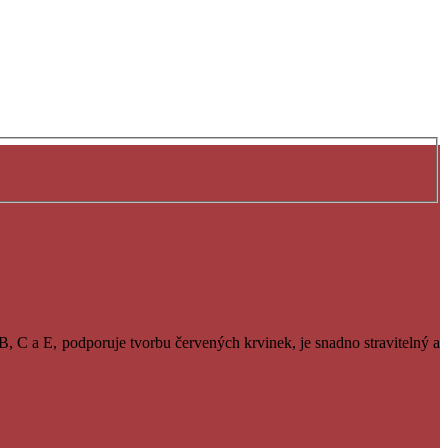
B, C a E, podporuje tvorbu červených krvinek, je snadno stravitelný a