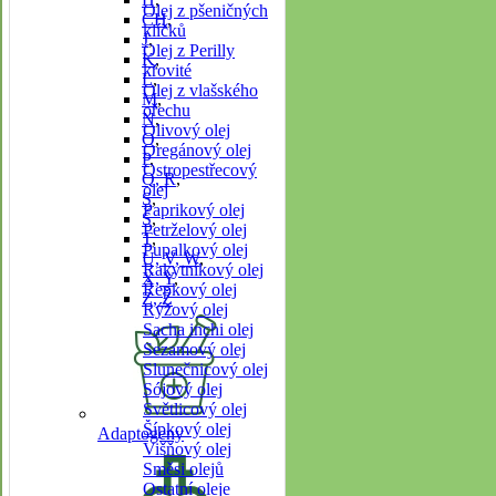
Olej z pšeničných
CH
,
klíčků
J
,
Olej z Perilly
K
,
křovité
L
,
Olej z vlašského
M
,
ořechu
N
,
Olivový olej
O
,
Oregánový olej
P
,
Ostropestřecový
Q, R
,
olej
S
,
Paprikový olej
Š
,
Petrželový olej
T
,
Pupalkový olej
U, V, W
,
Rakytníkový olej
X, Y
,
Řepkový olej
Z, Ž
Rýžový olej
Sacha inchi olej
Sezamový olej
Slunečnicový olej
Sójový olej
Světlicový olej
Šípkový olej
Adaptogeny
Višňový olej
Směsi olejů
Ostatní oleje