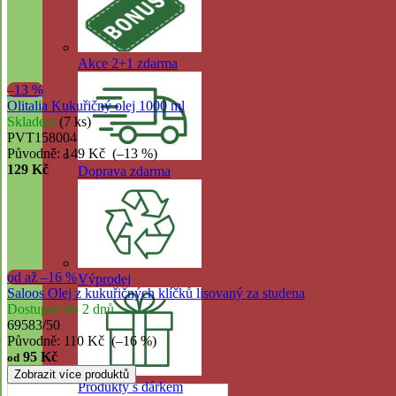
Akce 2+1 zdarma
–13 %
Olitalia Kukuřičný olej 1000 ml
Skladem
(7 ks)
PVT158004
Původně:
149 Kč
(–13 %)
129 Kč
Doprava zdarma
od
až
–16 %
Výprodej
Saloos Olej z kukuřičných klíčků lisovaný za studena
Dostupné do 2 dnů
69583/50
Původně:
110 Kč
(–16 %)
95 Kč
od
Zobrazit více produktů
Produkty s dárkem