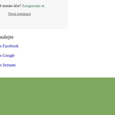
tě nemáte účet?
Zaregistrujte se
Nová registrace
řes Facebook
řes Google
řes Seznam