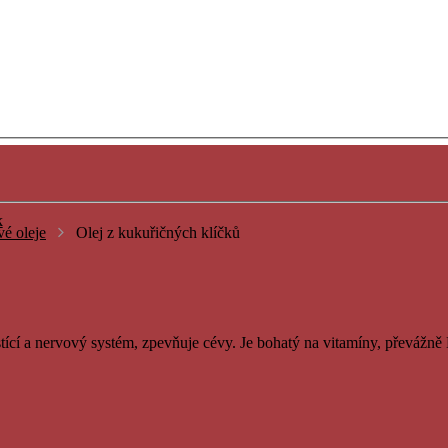
k
é oleje
Olej z kukuřičných klíčků
stící a nervový systém, zpevňuje cévy. Je bohatý na vitamíny, převážně 