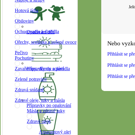
Ješ
Hotová jídla
Obiloviny
Ochucovadla a sladidla
Opalování dětí
Ořechy, semínka a sušené ovoce
Pečivo
Přihlásit se p
Pochutiny
Přihlásit se p
Přípravky do solárií
Zavařeniny, džemy a povidla
Přihlásit se p
Zelené potraviny
Zdravá snídaně
Zdravé oleje, tuky a másla
Přípravky po opalování
Másla a zdravé tuky
Zdravé oleje
Amarantový olej