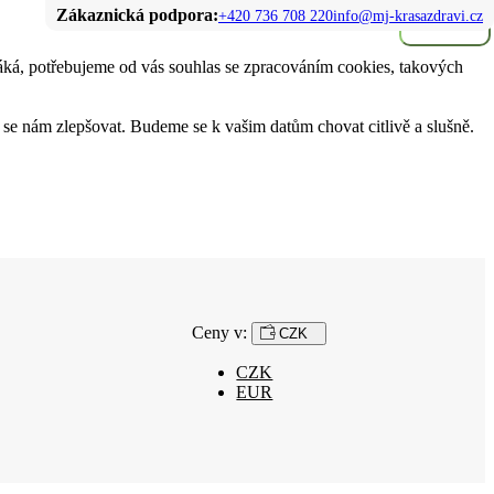
Zákaznická podpora:
+420 736 708 220
info@mj-krasazdravi.cz
Hledat
neláká, potřebujeme od vás souhlas se zpracováním cookies, takových
e nám zlepšovat. Budeme se k vašim datům chovat citlivě a slušně.
Ceny v:
CZK
CZK
EUR