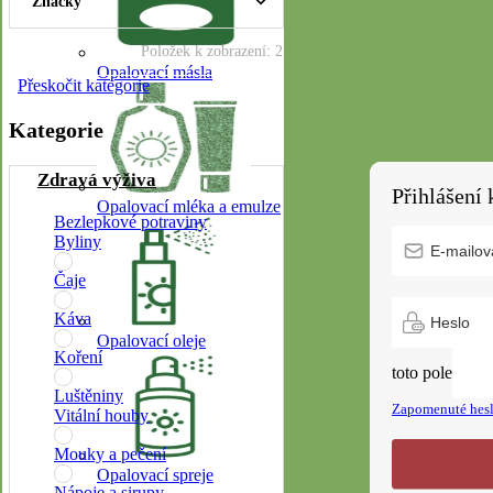
Značky
Položek k zobrazení:
2
Opalovací másla
Přeskočit kategorie
Kategorie
Zdravá výživa
Opalovací mléka a emulze
Bezlepkové potraviny
Byliny
Čaje
Káva
Opalovací oleje
Koření
toto pole
Luštěniny
Zapomenuté hes
Vitální houby
Mouky a pečení
Opalovací spreje
Nápoje a sirupy